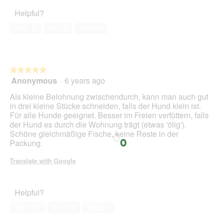
of
5
Helpful?
5
out
of
Yes ·
4
No ·
0
Report
5
★★★★★
★★★★★
Anonymous
·
6 years ago
5
out
Als kleine Belohnung zwischendurch, kann man auch gut
of
in drei kleine Stücke schneiden, falls der Hund klein ist.
5
Für alle Hunde geeignet. Besser im Freien verfüttern, falls
stars.
der Hund es durch die Wohnung trägt (etwas 'ölig').
Schöne gleichmäßige Fische, keine Reste in der
Packung.
Translate with Google
Helpful?
Yes ·
10
No ·
18
Report