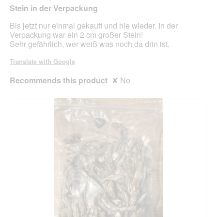
.
i
Stein in der Verpackung
o
5
n
stars.
Bis jetzt nur einmal gekauft und nie wieder. In der
w
Verpackung war ein 2 cm großer Stein!
i
Sehr gefährlich, wer weiß was noch da drin ist.
l
l
Translate with Google
o
p
Recommends this product
✘
No
e
n
a
m
o
d
a
l
d
i
a
l
o
g
.