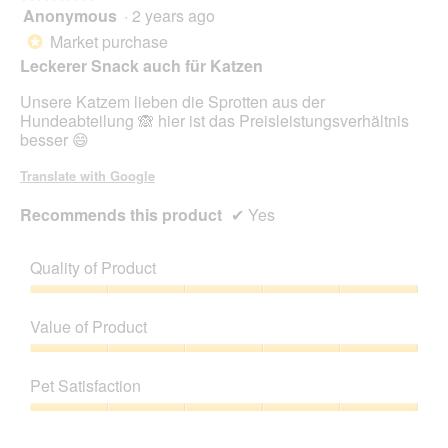
Anonymous
·
2 years ago
i
e
5
m
n
out
Market purchase
*
B
a
of
Leckerer Snack auch für Katzen
i
m
5
l
o
stars.
Unsere Katzem lieben die Sprotten aus der
d
d
Hundeabteilung 🙈 hier ist das Preisleistungsverhältnis
o
a
besser 😄
b
l
e
d
Translate with Google
n
i
)
a
Recommends this product
✔
Yes
l
o
g
Quality of Product
.
Quality
of
Value of Product
Product,
5
Value
out
of
Pet Satisfaction
of
Product,
5
5
Pet
out
Satisfaction,