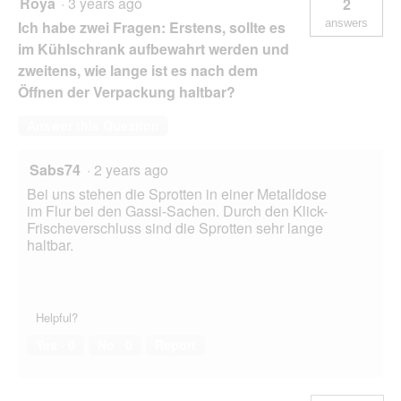
Roya
·
3 years ago
2
answers
Ich habe zwei Fragen: Erstens, sollte es
im Kühlschrank aufbewahrt werden und
zweitens, wie lange ist es nach dem
Öffnen der Verpackung haltbar?
Answer this Question
Sabs74
·
2 years ago
Bei uns stehen die Sprotten in einer Metalldose
im Flur bei den Gassi-Sachen. Durch den Klick-
Frischeverschluss sind die Sprotten sehr lange
haltbar.
Helpful?
Yes ·
0
No ·
0
Report