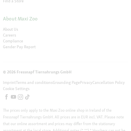
Find a Store
About Maxi Zoo
About Us
Careers
Compliance
Gender Pay Report
© 2026 Fressnapf Tiernahrungs GmbH
Imprint
Terms and conditions
Grounding Page
Privacy
Cancellation Policy
Cookie Settings
The prices only apply to the Maxi Zoo online shop in Ireland of the
Fressnapf Tiernahrungs GmbH. All prices are in EUR incl. VAT. Please note
that our online assortment and prices may differ from the stationary
assortment at the local store.
Additional notes (*,**)
* Vouchers can not be