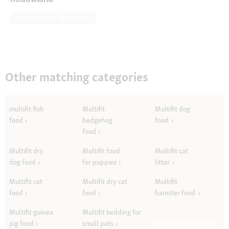
Answer this Question
Other matching categories
multifit fish
Multifit
Multifit dog
food
hedgehog
food
food
Multifit dry
Multifit food
Multifit cat
dog food
for puppies
litter
Multifit cat
Multifit dry cat
Multifit
food
food
hamster food
Multifit guinea
Multifit bedding for
pig food
small pets