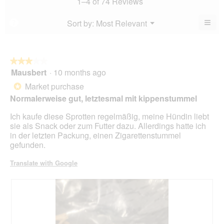
1–4 of 74 Reviews
is
of
is
4.2
5.
4.4
≡
Menu
Sort by:
Most Relevant
?
of
▼
of
Clic
5.
5.
on
the
foll
butt
★★★★★
★★★★★
will
Mausbert
·
10 months ago
3
upda
out
the
Market purchase
*
cont
of
belo
Normalerweise gut, letztesmal mit kippenstummel
5
stars.
Ich kaufe diese Sprotten regelmäßig, meine Hündin liebt
sie als Snack oder zum Futter dazu. Allerdings hatte ich
in der letzten Packung, einen Zigarettenstummel
gefunden.
Translate with Google