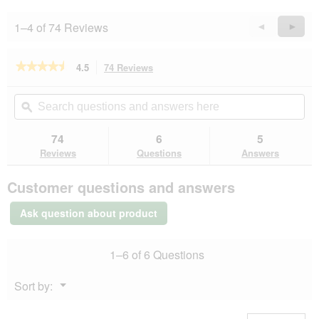
1–4 of 74 Reviews
Previous
◄
Next
►
Reviews
Revie
★★★★★
★★★★★
4.5
74 Reviews
This
action
4.5
out
will
Search
Se
of
navigate
questions
ϙ
que
5
to
and
an
stars.
reviews.
answers
an
74
6
5
Read
here
her
reviews
Reviews
Questions
Answers
for
MultiFit
Customer questions and answers
Natural
sprats
200
Ask question about product
g
1–6 of 6 Questions
Menu
Sort by:
▼