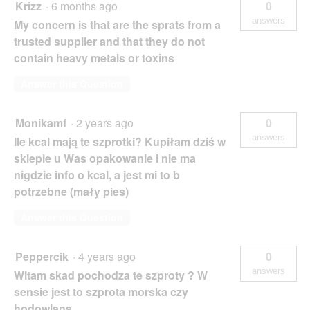
Krizz
·
6 months ago
0
answers
My concern is that are the sprats from a
trusted supplier and that they do not
contain heavy metals or toxins
Answer this Question
Monikamf
·
2 years ago
0
answers
Ile kcal mają te szprotki? Kupiłam dziś w
sklepie u Was opakowanie i nie ma
nigdzie info o kcal, a jest mi to b
potrzebne (mały pies)
Answer this Question
Peppercik
·
4 years ago
0
answers
Witam skad pochodza te szproty ? W
sensie jest to szprota morska czy
hodowlana