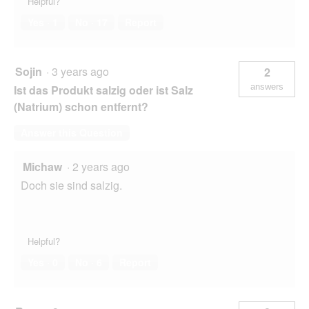
Helpful?
Yes ·
1
No ·
17
Report
Sojin
·
3 years ago
2
answers
Ist das Produkt salzig oder ist Salz
(Natrium) schon entfernt?
Answer this Question
Michaw
·
2 years ago
Doch sie sind salzig.
Helpful?
Yes ·
0
No ·
6
Report