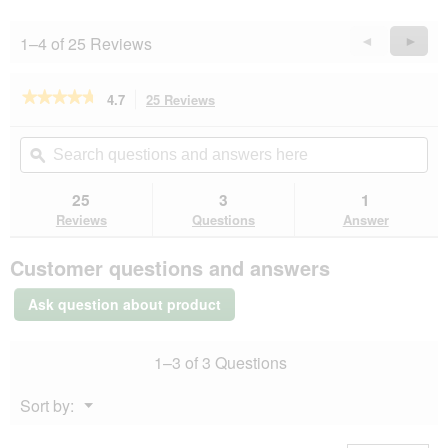
1–4 of 25 Reviews
Previous
◄
Next
►
Reviews
Revie
★★★★★
★★★★★
4.7
25 Reviews
This
action
4.7
out
will
Search
Se
of
navigate
questions
ϙ
que
5
to
and
an
stars.
reviews.
answers
an
25
3
1
Read
here
her
reviews
Reviews
Questions
Answer
for
PREMIERE
Customer questions and answers
Meat
Jerkys
6x70
Ask question about product
g
Lamb
1–3 of 3 Questions
Menu
Sort by:
▼