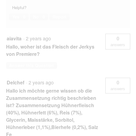
Helpful?
Yes ·
0
No ·
0
Report
aiavita
·
2 years ago
0
answers
Hallo, woher ist das Fleisch der Jerkys
von Premiere?
Answer this Question
Delchef
·
2 years ago
0
answers
Hallo ich möchte gerne wissen ob die
Zusammensetzung richtig beschrieben
ist? Zusammensetzung Hühnerfleisch
(40%), Hühnerfett (6%), Reis (7%),
Glycerin, Maisstärke, Sorbitol,
Hühnerleber (1,1%),Bierhefe (0,2%), Salz
Fe