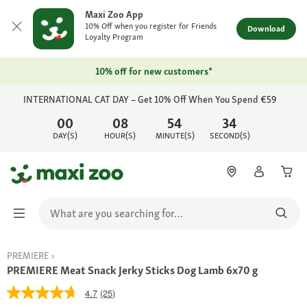
Maxi Zoo App
10% Off when you register for Friends
Download
Loyalty Program
10% off for new customers*
INTERNATIONAL CAT DAY – Get 10% Off When You Spend €59
00
08
54
34
DAY(S)
HOUR(S)
MINUTE(S)
SECOND(S)
PREMIERE
PREMIERE Meat Snack Jerky Sticks Dog Lamb 6x70 g
4.7
(25)