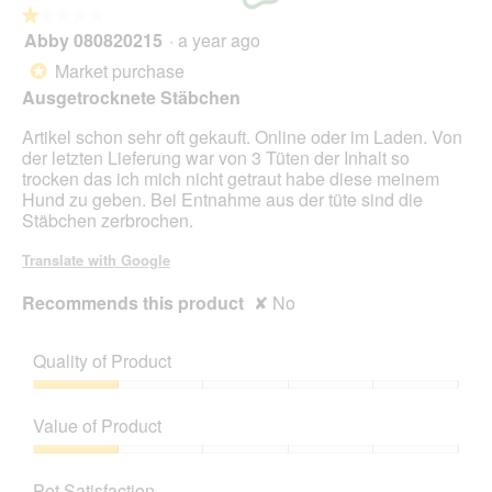
.
★★★★★
★★★★★
Abby 080820215
·
a year ago
1
out
Market purchase
*
of
Ausgetrocknete Stäbchen
5
stars.
Artikel schon sehr oft gekauft. Online oder im Laden. Von
der letzten Lieferung war von 3 Tüten der Inhalt so
trocken das ich mich nicht getraut habe diese meinem
Hund zu geben. Bei Entnahme aus der tüte sind die
Stäbchen zerbrochen.
Translate with Google
Recommends this product
✘
No
Quality of Product
Quality
of
Value of Product
Product,
1
Value
out
of
Pet Satisfaction