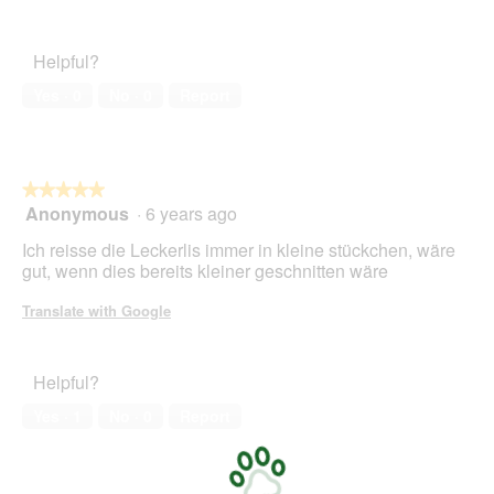
Pet
1
t
out
Satisfaction,
.
i
of
5
o
Helpful?
5
out
n
of
w
Yes ·
0
No ·
0
Report
5
i
l
l
o
★★★★★
★★★★★
p
Anonymous
·
6 years ago
e
5
n
out
Ich reisse die Leckerlis immer in kleine stückchen, wäre
a
of
gut, wenn dies bereits kleiner geschnitten wäre
m
5
o
stars.
Translate with Google
d
a
l
Helpful?
d
i
Yes ·
1
No ·
0
Report
a
l
o
g