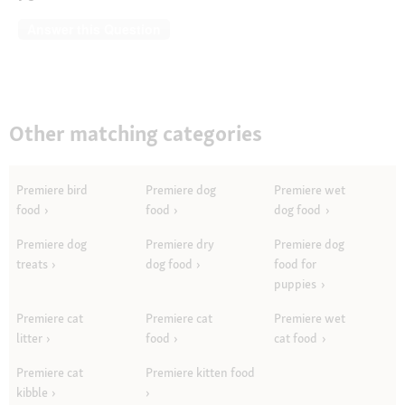
Answer this Question
Other matching categories
Premiere bird
Premiere dog
Premiere wet
food
food
dog food
Premiere dog
Premiere dry
Premiere dog
treats
dog food
food for
puppies
Premiere cat
Premiere cat
Premiere wet
litter
food
cat food
Premiere cat
Premiere kitten food
kibble