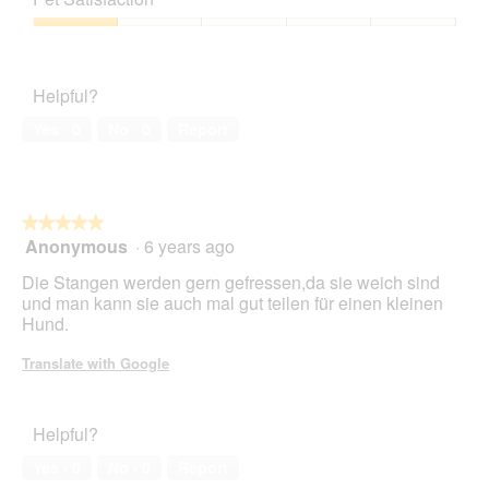
of
Product,
5
1
Pet
out
Satisfaction,
of
1
Helpful?
5
out
of
Yes ·
0
No ·
0
Report
5
★★★★★
★★★★★
Anonymous
·
6 years ago
5
out
Die Stangen werden gern gefressen,da sie weich sind
of
und man kann sie auch mal gut teilen für einen kleinen
5
Hund.
stars.
Translate with Google
Helpful?
Yes ·
0
No ·
0
Report