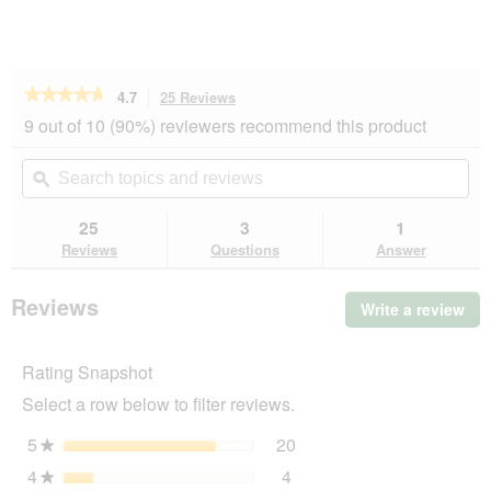
★★★★★
★★★★★
4.7
25 Reviews
This
action
4.7
9 out of 10 (90%) reviewers recommend this product
out
will
of
navigate
Search
Se
5
to
topics
ϙ
top
stars.
reviews.
and
an
Read
reviews
rev
25
3
1
reviews
for
Reviews
Questions
Answer
PREMIERE
Meat
Jerkys
Reviews
Write a review
.
6x70
Thi
g
Lamb
act
Rating Snapshot
will
op
Select a row below to filter reviews.
a
mo
5
stars
20
20 reviews with 5 stars.
Select to filter reviews wi
★
dia
4
stars
4
4 reviews with 4 stars.
Select to filter reviews wit
★