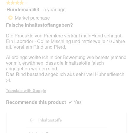
butt
★★★★★
★★★★★
will
Hundemami93
·
a year ago
4
upda
out
the
Market purchase
*
cont
of
belo
Falsche Inhaltsstoffangaben?
5
stars.
Die Produkte von Premiere verträgt meinHund sehr gut.
Ein Labrador - Collie Mischling und mittlerweile 10 Jahre
alt. Vorallem Rind und Pferd.
Allerdings wollte ich in der Bewertung wie bereits jemand
vor mir, erwähnen, dass die Inhaltsstoffe falsch
angegeben worden sind.
Das Rind bestand angeblich aus sehr viel Hühnerfleisch
;-).
Translate with Google
Recommends this product
✔
Yes