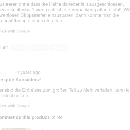
usleeren ohne dass die Hälfte danebenfällt ausgeschlossen,
erverschliesbar? wenn seitlich die Verpackung offen bleibt!. W
wertlosen Clippstreifen einzusparen, dann könnte man die
ungsöffnung einfach einrollen...
late with Google
ful?
Yes ·
3
No ·
0
Report
·
4 years ago
★★★
★★★
e gute Konsistenz!
er sind die Erdnüsse zum großen Teil zu Mehl verfallen, kann ic
er nicht nutzen
late with Google
ommends this product
✘
No