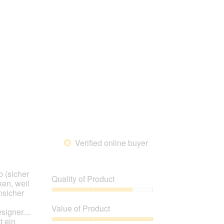
5
3
Pet
out
Satisfaction,
of
3
5
out
of
5
Verified online buyer
*
b (sicher
Quality of Product
en, weil
nsicher
Quality
of
Value of Product
igner....
Product,
t ein