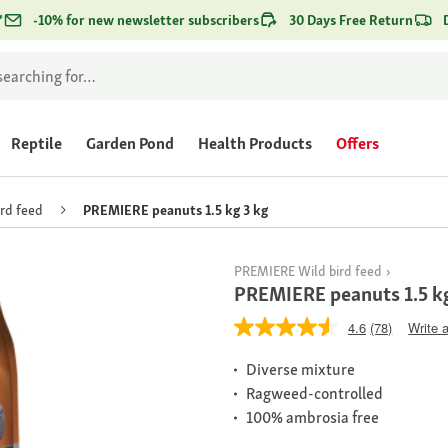
*
-10% for new newsletter subscribers
30 Days Free Return
Reptile
Garden Pond
Health Products
Offers
ird feed
PREMIERE peanuts 1.5 kg 3 kg
PREMIERE Wild bird feed
PREMIERE peanuts 1.5 kg
4.6
(78)
Write 
Diverse mixture
Ragweed-controlled
100% ambrosia free