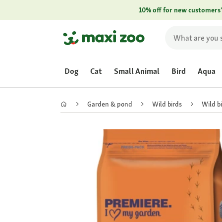
10% off for new customers
Dog
Cat
Small Animal
Bird
Aqua
Garden & pond
Wild birds
Wild b