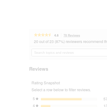
★★★★★
★★★★★
4.6
78 Reviews
This
action
4.6
20 out of 23 (87%) reviewers recommend th
out
will
of
navigate
Search
5
to
topics
stars.
reviews.
and
Read
reviews
reviews
for
Reviews
PREMIERE
Peanut
kernels
Rating Snapshot
chopped,
10kg
Select a row below to filter reviews.
3
kg
5
stars
5
★
4
stars
1
★