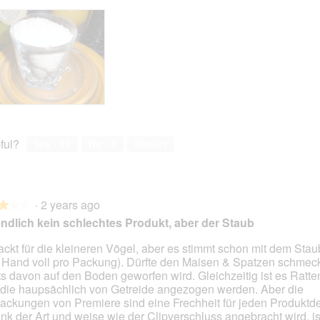
ful?
Yes ·
10
No ·
0
Report
·
2 years ago
★★★
★★★
ndlich kein schlechtes Produkt, aber der Staub
ckt für die kleineren Vögel, aber es stimmt schon mit dem Stau
 Hand voll pro Packung). Dürfte den Maisen & Spatzen schmeck
ts davon auf den Boden geworfen wird. Gleichzeitig ist es Ratte
 die haupsächlich von Getreide angezogen werden. Aber die
ackungen von Premiere sind eine Frechheit für jeden Produktdes
dank der Art und weise wie der Clipverschluss angebracht wird, is