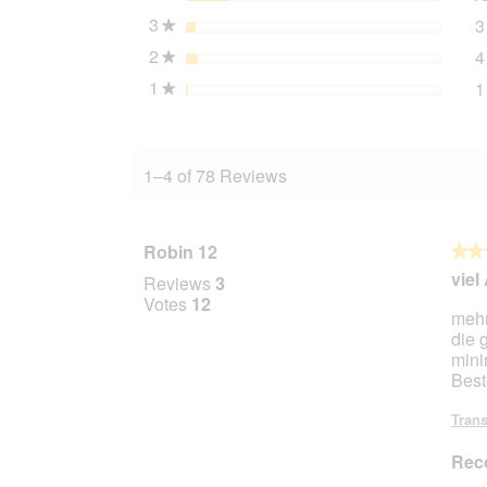
3
stars
3
★
2
stars
4
★
1
stars
1
★
1–4 of 78 Reviews
Robin 12
★★
★★
3
viel
Reviews
3
out
Votes
12
mehr
of
die 
5
mini
stars.
Best
Trans
Rec