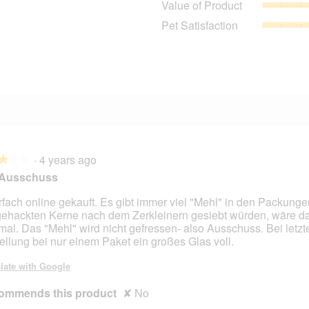
Value of Product
3 reviews with 3 stars.
Select to filter reviews with 3 stars.
Pet Satisfaction
4 reviews with 2 stars.
Select to filter reviews with 2 stars.
1 review with 1 star.
Select to filter reviews with 1 star.
·
4 years ago
★★★
★★★
 Ausschuss
fach online gekauft. Es gibt immer viel "Mehl" in den Packung
gehackten Kerne nach dem Zerkleinern gesiebt würden, wäre d
mal. Das "Mehl" wird nicht gefressen- also Ausschuss. Bei letzt
ellung bei nur einem Paket ein großes Glas voll.
late with Google
ommends this product
✘
No