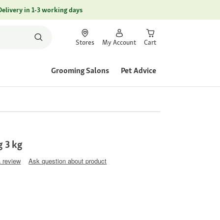
Delivery in 1-3 working days
Stores
My Account
Cart
Grooming Salons
Pet Advice
 3 kg
a review
Ask question about product