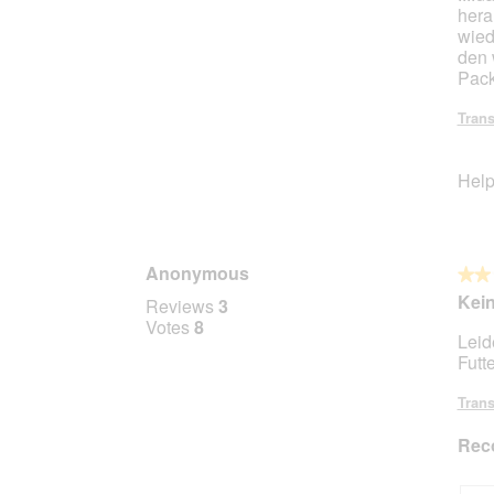
i
hera
l
wied
l
den 
o
Pack
p
e
Trans
n
a
Help
m
o
d
a
l
Anonymous
★★
★★
d
2
Kein
Reviews
3
i
out
Votes
8
a
Leid
of
l
Futt
5
o
stars.
g
Trans
.
Rec