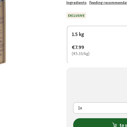
Ingredients
Feeding recommenda
EXCLUSIVE
1.5 kg
€7.99
(€5.33/kg)
1x
to 