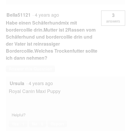
Bella51121
·
4 years ago
3
answers
Habe einen Schäferhundmix mit
bordercollie drin.Mutter ist 2Rassen vom
Schäferhund und bordercollie drin und
der Vater ist reinrassiger
Bordercollie.Welches Trockenfutter sollte
ich dann nehmen?
Answer this Question
Ursula
·
4 years ago
Royal Canin Maxi Puppy
Helpful?
Yes ·
1
No ·
0
Report