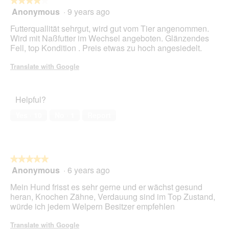
★★★★★
★★★★★
p
Anonymous
·
9 years ago
e
4
n
out
Futterquallität sehrgut, wird gut vom Tier angenommen.
a
of
Wird mit Naßfutter im Wechsel angeboten. Glänzendes
m
5
Fell, top Kondition . Preis etwas zu hoch angesiedelt.
o
stars.
d
Translate with Google
a
l
d
Helpful?
i
a
Yes ·
10
No ·
1
Report
l
o
g
.
★★★★★
★★★★★
Anonymous
·
6 years ago
5
out
Mein Hund frisst es sehr gerne und er wächst gesund
of
heran, Knochen Zähne, Verdauung sind im Top Zustand,
5
würde ich jedem Welpern Besitzer empfehlen
stars.
Translate with Google