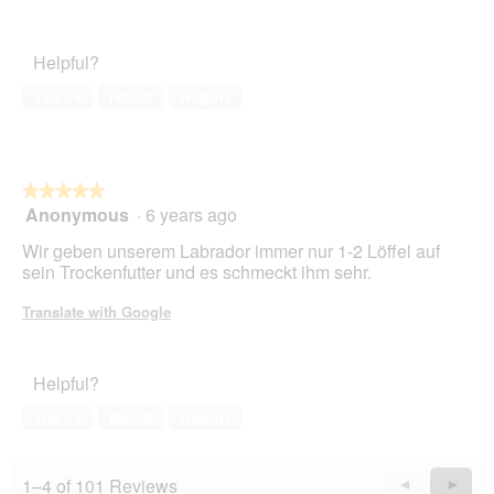
Helpful?
Yes ·
4
No ·
0
Report
★★★★★
★★★★★
Anonymous
·
6 years ago
5
out
Wir geben unserem Labrador immer nur 1-2 Löffel auf
of
sein Trockenfutter und es schmeckt ihm sehr.
5
stars.
Translate with Google
Helpful?
Yes ·
3
No ·
0
Report
1–4 of 101 Reviews
Previous
◄
Next
►