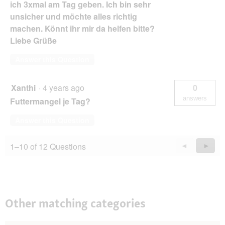
ich 3xmal am Tag geben. Ich bin sehr
unsicher und möchte alles richtig
machen. Könnt ihr mir da helfen bitte?
Liebe Grüße
Answer this Question
Xanthi
·
4 years ago
0
answers
Futtermangel je Tag?
Answer this Question
1–10 of 12 Questions
Previous
◄
Next
►
Questions
Quest
Other matching categories