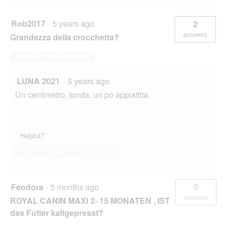
Rob2017
·
5 years ago
2
answers
Grandezza della crocchetta?
Answer this Question
LUNA 2021
·
5 years ago
Un centimetro, tonda, un po appiattita
Helpful?
Yes ·
0
No ·
0
Report
Feodora
·
5 months ago
0
answers
ROYAL CANIN MAXI 2- 15 MONATEN , IST
das Futter kaltgepresst?