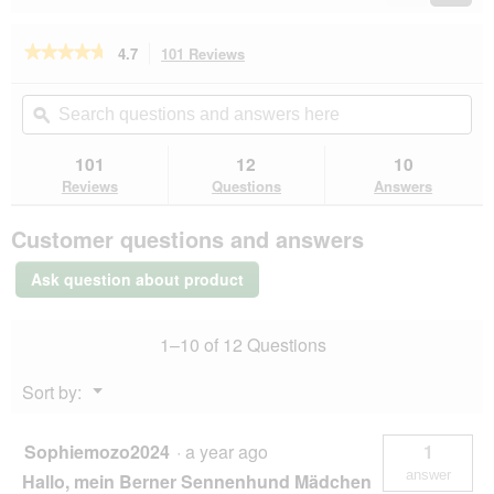
Reviews
Revie
★★★★★
★★★★★
4.7
101 Reviews
This
action
4.7
out
will
Search
Se
of
navigate
questions
ϙ
que
5
to
and
an
stars.
reviews.
answers
an
101
12
10
Read
here
her
reviews
Reviews
Questions
Answers
for
ROYAL
Customer questions and answers
CANIN
Maxi
Puppy
Ask question about product
10x140g
1–10 of 12 Questions
Menu
Sort by:
▼
Sophiemozo2024
·
a year ago
1
answer
Hallo, mein Berner Sennenhund Mädchen