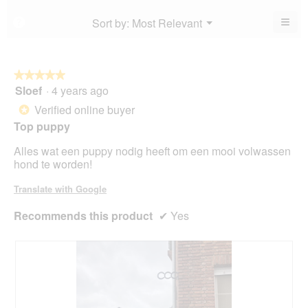
of
is
4.2
5.
4.4
≡
Menu
Sort by:
Most Relevant
?
of
▼
of
Clic
5.
5.
on
the
foll
butt
★★★★★
★★★★★
will
Sloef
·
4 years ago
5
upda
out
the
Verified online buyer
*
cont
of
belo
Top puppy
5
stars.
Alles wat een puppy nodig heeft om een mooi volwassen
hond te worden!
Translate with Google
Recommends this product
✔
Yes