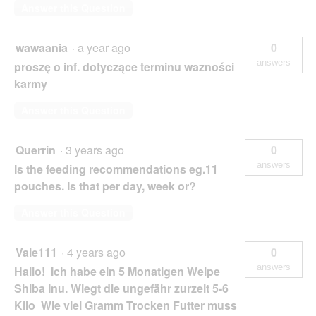
Answer this Question
wawaania
·
a year ago
0
answers
proszę o inf. dotyczące terminu wazności
karmy
Answer this Question
Querrin
·
3 years ago
0
answers
Is the feeding recommendations eg.11
pouches. Is that per day, week or?
Answer this Question
Vale111
·
4 years ago
0
answers
Hallo! Ich habe ein 5 Monatigen Welpe
Shiba Inu. Wiegt die ungefähr zurzeit 5-6
Kilo Wie viel Gramm Trocken Futter muss