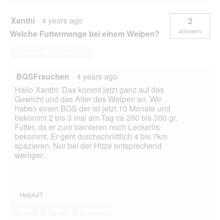
Xanthi
·
4 years ago
2
answers
Welche Futtermenge bei einem Welpen?
Answer this Question
BGSFrauchen
·
4 years ago
Hallo Xanthi. Das kommt jetzt ganz auf das
Gewicht und das Alter des Welpen an. Wir
haben einen BGS der ist jetzt 10 Monate und
bekommt 2 bis 3 mal am Tag ca 200 bis 300 gr.
Futter, da er zum trainieren noch Leckerlis
bekommt. Er geht durchschnittlich 4 bis 7km
spazieren. Nur bei der Hitze entsprechend
weniger..
Helpful?
Yes ·
2
No ·
1
Report