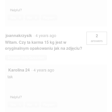
Helpful?
Yes ·
0
No ·
8
Report
joannakrzysik
·
4 years ago
2
answers
Witam. Czy ta karma 15 kg jest w
oryginalnym opakowaniu jak na zdjęciu?
Answer this Question
Karolina 24
·
4 years ago
tak
Helpful?
Yes ·
1
No ·
0
Report