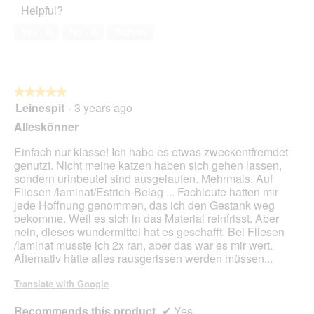
o
Helpful?
5
i
out
n
a
of
w
Yes ·
0
No ·
0
Report
l
5
i
o
l
g
l
.
o
★★★★★
★★★★★
p
Leinespit
·
3 years ago
e
5
n
out
Alleskönner
a
of
m
5
Einfach nur klasse! Ich habe es etwas zweckentfremdet
o
stars.
genutzt. Nicht meine katzen haben sich gehen lassen,
d
sondern urinbeutel sind ausgelaufen. Mehrmals. Auf
a
Fliesen /laminat/Estrich-Belag ... Fachleute hatten mir
l
jede Hoffnung genommen, das ich den Gestank weg
d
bekomme. Weil es sich in das Material reinfrisst. Aber
i
nein, dieses wundermittel hat es geschafft. Bei Fliesen
a
/laminat musste ich 2x ran, aber das war es mir wert.
l
Alternativ hätte alles rausgerissen werden müssen...
o
g
Translate with Google
.
Recommends this product
✔
Yes