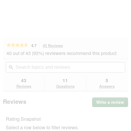
★★★★★
★★★★★
4.7
43 Reviews
This
action
4.7
40 out of 43 (93%) reviewers recommend this product
out
will
of
navigate
Search
Se
5
to
topics
ϙ
top
stars.
reviews.
and
an
Read
reviews
rev
43
11
5
reviews
for
Reviews
Questions
Answers
Bactador
Odour
and
Reviews
Write a review
.
Stain
Thi
Remover
Concentrate
act
1
Rating Snapshot
will
L
op
Select a row below to filter reviews.
a