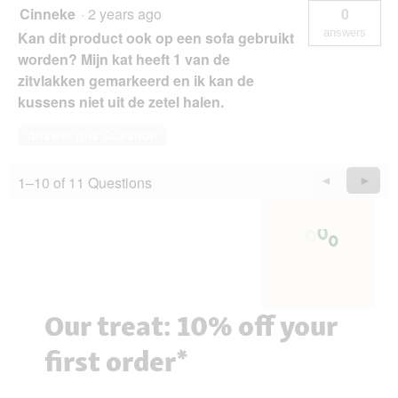
Cinneke
·
2 years ago
0
answers
Kan dit product ook op een sofa gebruikt
worden? Mijn kat heeft 1 van de
zitvlakken gemarkeerd en ik kan de
kussens niet uit de zetel halen.
Answer this Question
1–10 of 11 Questions
Previous
◄
Next
►
Questions
Quest
Our treat: 10% off your
first order*