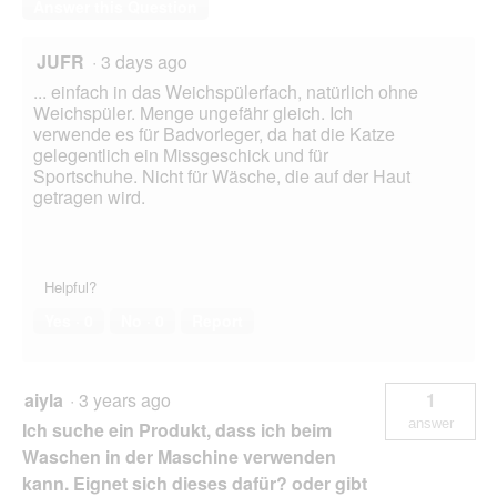
Answer this Question
JUFR
·
3 days ago
... einfach in das Weichspülerfach, natürlich ohne
Weichspüler. Menge ungefähr gleich. Ich
verwende es für Badvorleger, da hat die Katze
gelegentlich ein Missgeschick und für
Sportschuhe. Nicht für Wäsche, die auf der Haut
getragen wird.
Helpful?
Yes ·
0
No ·
0
Report
aiyla
·
3 years ago
1
answer
Ich suche ein Produkt, dass ich beim
Waschen in der Maschine verwenden
kann. Eignet sich dieses dafür? oder gibt