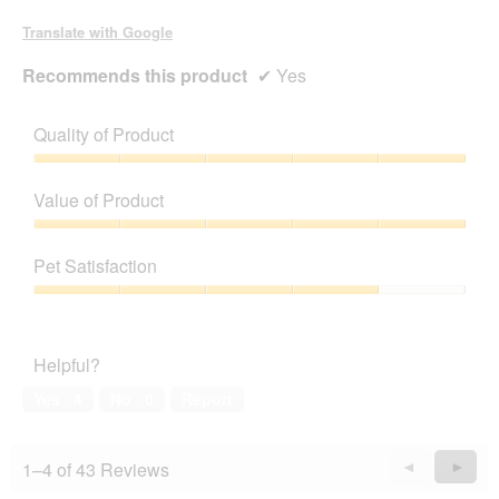
Translate with Google
Recommends this product
✔
Yes
Quality of Product
Quality
of
Value of Product
Product,
5
Value
out
of
Pet Satisfaction
of
Product,
5
5
Pet
out
Satisfaction,
of
4
Helpful?
5
out
of
Yes ·
4
No ·
0
Report
5
1–4 of 43 Reviews
Previous
◄
Next
►
Reviews
Revie