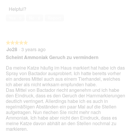
of
5
n
o
Helpful?
5
out
e
n
of
r
w
Yes ·
0
No ·
0
Report
5
i
l
l
o
★★★★★
★★★★★
p
Jo28
·
3 years ago
e
5
n
out
Scheint Ammoniak Geruch zu vermindern
a
of
m
5
Da meine Katze häufig im Haus markiert hat habe ich das
o
stars.
Spray von Bactador ausprobiert. Ich hatte bereits vorher
d
ein anderes Mittel auch aus einem Tierhandel, welches
a
ich aber als nicht wirksam empfunden habe.
l
Das Mittel von Bactador riecht angenehm und ich habe
d
den Eindruck, dass es den Geruch der Harnmarkierungen
i
deutlich verringert. Allerdings habe ich es auch in
a
regelmäßigen Abständen ein paar Mal auf die Stellen
l
aufgetragen. Nun riechen Sie nicht mehr nach
o
Ammoniak. Ich habe aber nicht den Eindruck, dass es
g
meine Katze davon abhält an den Stellen nochmal zu
.
markieren.