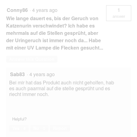
Conny86
·
4 years ago
1
answer
Wie lange dauert es, bis der Geruch von
Katzenurin verschwindet? Ich habe es
mehrmals auf die Stellen gesprüht, aber
der Uringeruch ist immer noch da... Habe
mit einer UV Lampe die Flecken gesucht...
Answer this Question
Sab83
·
4 years ago
Bei mir hat das Produkt auch nicht geholfen, hab
es auch paarmal auf die stelle gesprüht und es
riecht immer noch.
Helpful?
Yes ·
4
No ·
0
Report