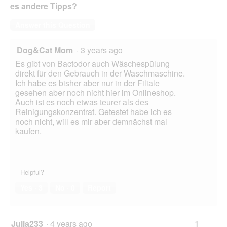
es andere Tipps?
Answer this Question
Dog&Cat Mom
·
3 years ago
Es gibt von Bactodor auch Wäschespülung
direkt für den Gebrauch in der Waschmaschine.
Ich habe es bisher aber nur in der Filiale
gesehen aber noch nicht hier im Onlineshop.
Auch ist es noch etwas teurer als des
Reinigungskonzentrat. Getestet habe ich es
noch nicht, will es mir aber demnächst mal
kaufen.
Helpful?
Yes ·
3
No ·
0
Report
Julia233
·
4 years ago
1