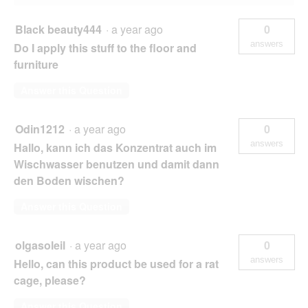
Black beauty444
·
a year ago
0
answers
Do I apply this stuff to the floor and
furniture
Answer this Question
Odin1212
·
a year ago
0
answers
Hallo, kann ich das Konzentrat auch im
Wischwasser benutzen und damit dann
den Boden wischen?
Answer this Question
olgasoleil
·
a year ago
0
answers
Hello, can this product be used for a rat
cage, please?
Answer this Question