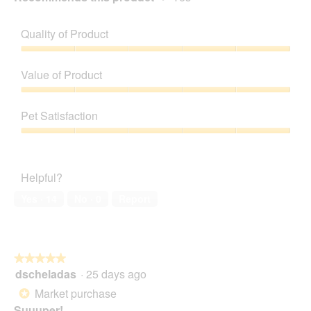
Quality of Product
Quality
of
Value of Product
Product,
5
Value
out
of
Pet Satisfaction
of
Product,
5
5
Pet
out
Satisfaction,
of
5
Helpful?
5
out
of
Yes ·
14
No ·
0
Report
5
★★★★★
★★★★★
dscheladas
·
25 days ago
5
out
Market purchase
*
of
Suuuper!
5