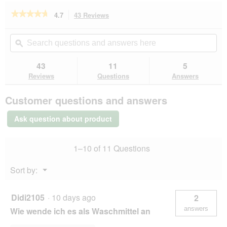
★★★★★
★★★★★
4.7
43 Reviews
This
action
4.7
out
will
Search
Se
of
navigate
questions
ϙ
que
5
to
and
an
stars.
reviews.
answers
an
43
11
5
Read
here
her
reviews
Reviews
Questions
Answers
for
Bactador
Customer questions and answers
Odour
and
Stain
Ask question about product
Remover
Concentrate
1
1–10 of 11 Questions
L
Menu
Sort by:
▼
Didi2105
·
10 days ago
2
answers
Wie wende ich es als Waschmittel an