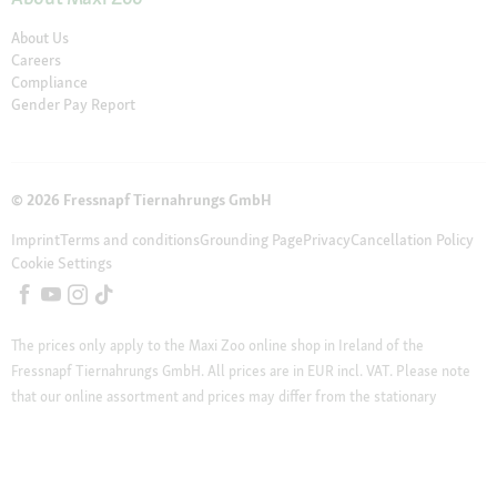
About Us
Careers
Compliance
Gender Pay Report
© 2026 Fressnapf Tiernahrungs GmbH
Imprint
Terms and conditions
Grounding Page
Privacy
Cancellation Policy
Cookie Settings
The prices only apply to the Maxi Zoo online shop in Ireland of the
Fressnapf Tiernahrungs GmbH. All prices are in EUR incl. VAT. Please note
that our online assortment and prices may differ from the stationary
assortment at the local store.
Additional notes (*,**)
* Vouchers can not be
combined with discounted products. Vouchers are not valid for telephone
orders and do not apply on cat litter, DVDs, books and magazines.