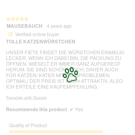
o
l
g
l
.
o
★★★★★
★★★★★
p
MAUSEBAUCH
·
4 years ago
e
5
n
out
Verified online buyer
*
a
of
TOLLE KATZENWÜRSTCHEN
m
5
o
stars.
UNSER FIETE FINDET DIE WÜRSTCHEN EINMALIG
d
LECKER. WENN ICH DABEI BIN, DIE PACKUNG ZU
a
ÖFFNEN, WIESELT ER IMMER GANZ AUFGEREGT
l
HERUM. SIE SIND SCHÖN WEICH, DAHER AUCH
d
FÜR KATZEN/ KATER MIT ZAHNPROBLEMEN
i
OPTIMAL! DER PREIS IST AUCH ATTRAKTIV, ALSO
a
ICH ERTEILE EINE KAUFEMPFEHLUNG.
l
o
Translate with Google
g
.
Recommends this product
✔
Yes
Quality of Product