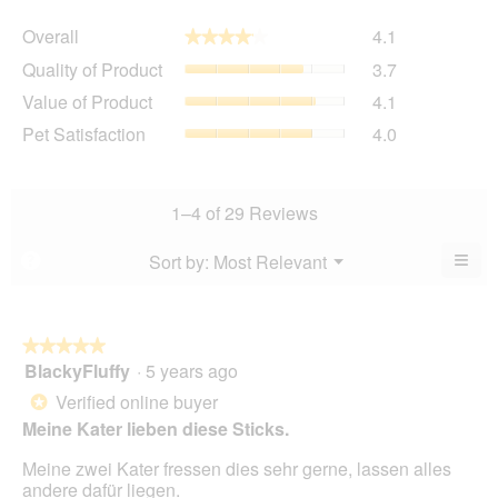
Overall,
Overall
4.1
★★★★★
★★★★★
average
Quality
Quality of Product
3.7
rating
of
value
Value
Value of Product
4.1
Product,
is
of
average
Pet
Pet Satisfaction
4.0
4.1
Product,
rating
Satisfaction,
of
average
value
average
5.
rating
is
rating
value
3.7
value
1–4 of 29 Reviews
is
of
is
4.1
5.
4
≡
Menu
Sort by:
Most Relevant
?
of
▼
of
Clic
5.
5.
on
the
foll
butt
★★★★★
★★★★★
will
BlackyFluffy
·
5 years ago
5
upda
out
the
Verified online buyer
*
cont
of
belo
Meine Kater lieben diese Sticks.
5
stars.
Meine zwei Kater fressen dies sehr gerne, lassen alles
andere dafür liegen.