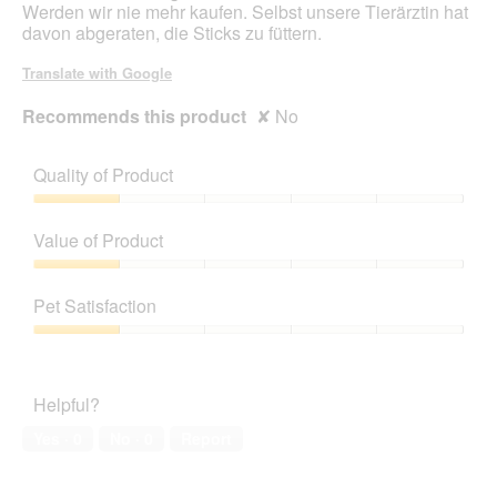
Werden wir nie mehr kaufen. Selbst unsere Tierärztin hat
davon abgeraten, die Sticks zu füttern.
Translate with Google
Recommends this product
✘
No
Quality of Product
Quality
of
Value of Product
Product,
1
Value
out
of
Pet Satisfaction
of
Product,
5
1
Pet
out
Satisfaction,
of
1
Helpful?
5
out
of
Yes ·
0
No ·
0
Report
5