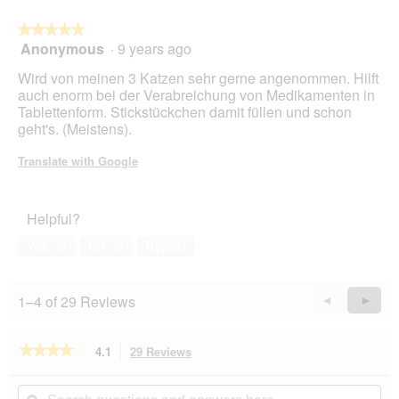
★★★★★
★★★★★
Anonymous
·
9 years ago
5
out
Wird von meinen 3 Katzen sehr gerne angenommen. Hilft
of
auch enorm bei der Verabreichung von Medikamenten in
5
Tablettenform. Stickstückchen damit füllen und schon
stars.
geht's. (Meistens).
Translate with Google
Helpful?
Yes ·
0
No ·
0
Report
1–4 of 29 Reviews
Previous
◄
Next
►
Reviews
Revie
★★★★★
★★★★★
4.1
29 Reviews
This
action
4.1
out
will
Search
Se
of