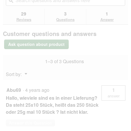
navigate
questions
ϙ
que
5
to
and
an
stars.
reviews.
answers
an
29
3
1
Read
here
her
reviews
Reviews
Questions
Answer
for
FIT+FUN
Customer questions and answers
sticks
25
x
Ask question about product
10
pieces
Rabbit,
1–3 of 3 Questions
Turkey
&
Yeast
Menu
Sort by:
▼
Abu69
·
4 years ago
1
answer
Hallo, wieviele sind es in einer Lieferung?
Da steht 25x10 Stück, heißt das 250 Stück
oder 25g mal 10 Stück ? Ist nicht klar.
Answer this Question