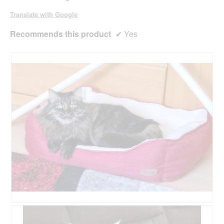
Translate with Google
Recommends this product
✔
Yes
R
P
e
h