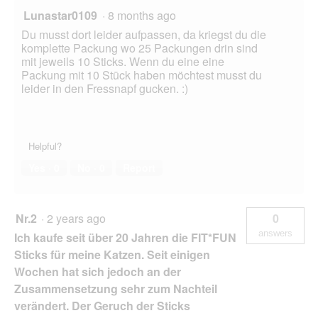
Lunastar0109
·
8 months ago
Du musst dort leider aufpassen, da kriegst du die
komplette Packung wo 25 Packungen drin sind
mit jeweils 10 Sticks. Wenn du eine eine
Packung mit 10 Stück haben möchtest musst du
leider in den Fressnapf gucken. :)
Helpful?
Yes ·
0
No ·
0
Report
Nr.2
·
2 years ago
0
answers
Ich kaufe seit über 20 Jahren die FIT*FUN
Sticks für meine Katzen. Seit einigen
Wochen hat sich jedoch an der
Zusammensetzung sehr zum Nachteil
verändert. Der Geruch der Sticks