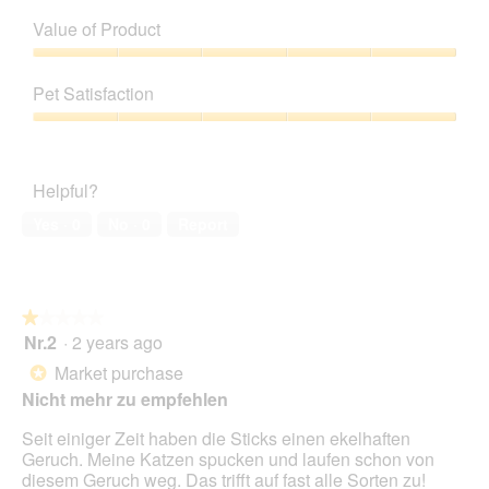
Quality
of
Value of Product
Product,
4
Value
out
of
Pet Satisfaction
of
Product,
5
5
Pet
out
Satisfaction,
of
5
Helpful?
5
out
of
Yes ·
0
No ·
0
Report
5
★★★★★
★★★★★
Nr.2
·
2 years ago
1
out
Market purchase
*
of
Nicht mehr zu empfehlen
5
stars.
Seit einiger Zeit haben die Sticks einen ekelhaften
Geruch. Meine Katzen spucken und laufen schon von
diesem Geruch weg. Das trifft auf fast alle Sorten zu!