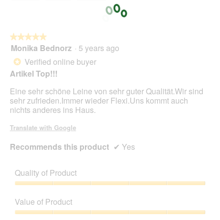
i
l
l
o
★★★★★
★★★★★
p
Monika Bednorz
·
5 years ago
e
5
n
out
Verified online buyer
*
a
of
Artikel Top!!!
m
5
o
stars.
Eine sehr schöne Leine von sehr guter Qualität.Wir sind
d
sehr zufrieden.Immer wieder Flexi.Uns kommt auch
a
nichts anderes ins Haus.
l
d
Translate with Google
i
a
Recommends this product
✔
Yes
l
o
g
Quality of Product
.
Quality
of
Value of Product
Product,
5
Value