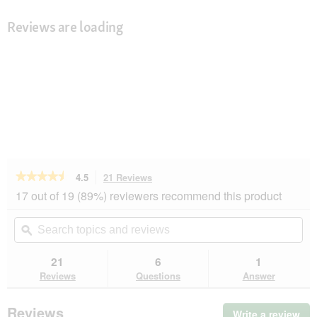
Reviews are loading
★★★★★
★★★★★
4.5
21 Reviews
This
action
4.5
17 out of 19 (89%) reviewers recommend this product
out
will
of
navigate
Search
Se
5
to
topics
ϙ
top
stars.
reviews.
and
an
Read
reviews
rev
21
6
1
reviews
for
Reviews
Questions
Answer
Flexi
New
Comfort
Reviews
Write a review
.
Leash