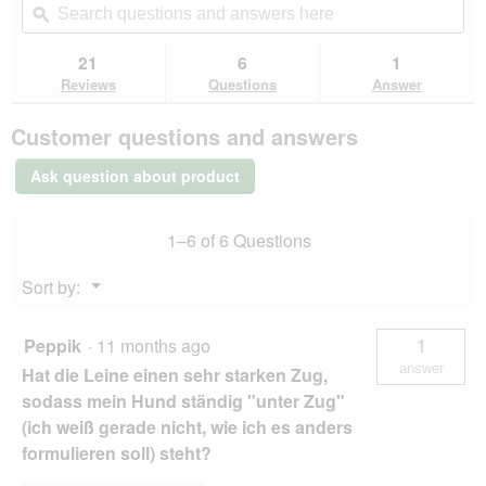
of
navigate
questions
ϙ
que
5
to
and
an
stars.
reviews.
answers
an
21
6
1
Read
here
her
reviews
Reviews
Questions
Answer
for
Flexi
Customer questions and answers
New
Comfort
Leash
Ask question about product
light
blue
XS,
1–6 of 6 Questions
3
m,
12
Menu
Sort by:
kg
▼
Peppik
·
11 months ago
1
answer
Hat die Leine einen sehr starken Zug,
sodass mein Hund ständig "unter Zug"
(ich weiß gerade nicht, wie ich es anders
formulieren soll) steht?