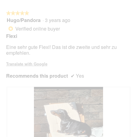
u
l
g
o
★★★★★
★★★★★
a
p
Hugo/Pandora
·
3 years ago
l
e
5
s
n
out
Verified online buyer
*
F
a
of
Flexi
o
m
5
l
o
stars.
Eine sehr gute Flexi! Das ist die zweite und sehr zu
g
d
empfehlen.
e
a
b
l
Translate with Google
e
d
s
i
Recommends this product
✔
Yes
c
a
h
l
ä
o
d
g
i
.
g
t