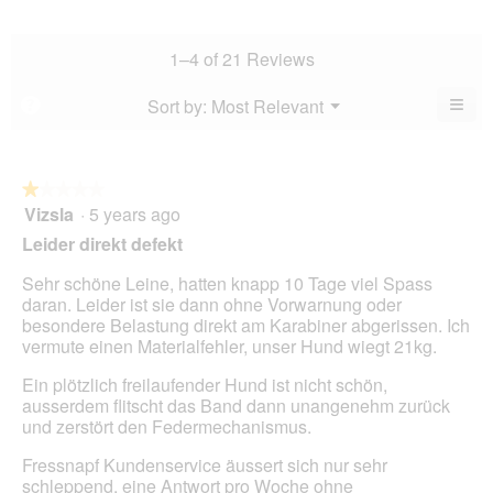
value
average
5.
rating
is
rating
value
4.5
value
1–4 of 21 Reviews
is
of
is
4.6
5.
4.8
≡
Menu
Sort by:
Most Relevant
?
of
▼
of
Clic
5.
5.
on
the
foll
butt
★★★★★
★★★★★
will
Vizsla
·
5 years ago
1
upda
out
the
Leider direkt defekt
cont
of
belo
5
Sehr schöne Leine, hatten knapp 10 Tage viel Spass
stars.
daran. Leider ist sie dann ohne Vorwarnung oder
besondere Belastung direkt am Karabiner abgerissen. Ich
vermute einen Materialfehler, unser Hund wiegt 21kg.
Ein plötzlich freilaufender Hund ist nicht schön,
ausserdem flitscht das Band dann unangenehm zurück
und zerstört den Federmechanismus.
Fressnapf Kundenservice äussert sich nur sehr
schleppend, eine Antwort pro Woche ohne