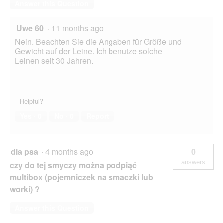
Answer this Question
Uwe 60
·
11 months ago
Nein. Beachten Sie die Angaben für Größe und
Gewicht auf der Leine. Ich benutze solche
Leinen seit 30 Jahren.
Helpful?
Yes ·
0
No ·
0
Report
dla psa
·
4 months ago
0
answers
czy do tej smyczy można podpiąć
multibox (pojemniczek na smaczki lub
worki) ?
Answer this Question