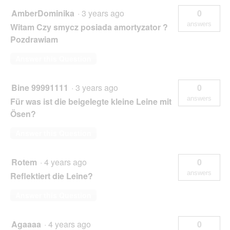
AmberDominika
·
3 years ago
0
answers
Witam Czy smycz posiada amortyzator ?
Pozdrawiam
Answer this Question
Bine 99991111
·
3 years ago
0
answers
Für was ist die beigelegte kleine Leine mit
Ösen?
Answer this Question
Rotem
·
4 years ago
0
answers
Reflektiert die Leine?
Answer this Question
Agaaaa
·
4 years ago
0