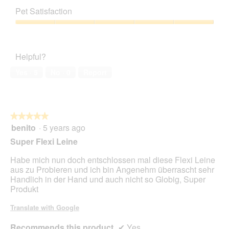
out
of
Pet Satisfaction
of
Product,
5
5
Pet
out
Satisfaction,
of
5
Helpful?
5
out
of
Yes ·
5
No ·
0
Report
5
★★★★★
★★★★★
benito
·
5 years ago
5
out
Super Flexi Leine
of
5
Habe mich nun doch entschlossen mal diese Flexi Leine
stars.
aus zu Probieren und ich bin Angenehm überrascht sehr
Handlich in der Hand und auch nicht so Globig, Super
Produkt
Translate with Google
Recommends this product
✔
Yes