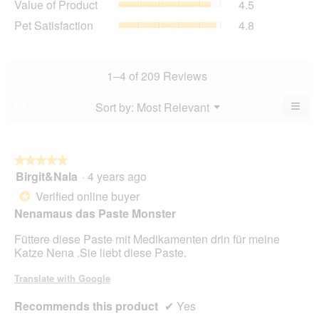
Value of Product
4.5
Product,
is
of
average
Pet
Pet Satisfaction
4.8
4.8
Product,
rating
Satisfaction,
of
average
value
average
5.
rating
is
rating
value
4.8
value
1–4 of 209 Reviews
is
of
is
4.5
5.
4.8
≡
Menu
Sort by:
Most Relevant
?
of
▼
of
Clic
5.
5.
on
the
foll
butt
★★★★★
★★★★★
will
Birgit&Nala
·
4 years ago
5
upda
out
the
Verified online buyer
*
cont
of
belo
Nenamaus das Paste Monster
5
stars.
Füttere diese Paste mit Medikamenten drin für meine
Katze Nena .Sie liebt diese Paste.
Translate with Google
Recommends this product
✔
Yes