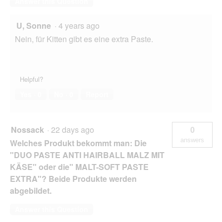
Answer this Question
U, Sonne
·
4 years ago
Nein, für Kitten gibt es eine extra Paste.
Helpful?
Yes ·
0
No ·
0
Report
Nossack
·
22 days ago
0
answers
Welches Produkt bekommt man: Die
"DUO PASTE ANTI HAIRBALL MALZ MIT
KÄSE" oder die" MALT-SOFT PASTE
EXTRA"? Beide Produkte werden
abgebildet.
Answer this Question