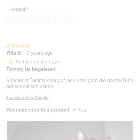
of
d
5
c
o
Helpful?
5
i
out
k
n
a
of
e
w
Yes ·
10
No ·
21
Report
l
5
r
i
o
p
l
g
u
l
.
p
o
★★★★★
★★★★★
p
p
Rita B.
·
3 years ago
e
e
5
N
n
out
Verified online buyer
*
e
a
of
Tommy ist begeistert
n
m
5
a
o
stars.
Schmeckt Tommy sehr gut, er würde gern die ganze Tube
d
auf einmal schlecken.
a
l
Translate with Google
d
i
Recommends this product
✔
Yes
a
l
o
g
.