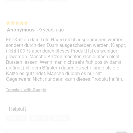
g
.
★★★★★
★★★★★
Anonymous
·
9 years ago
5
out
Für Katzen damit die Haare nicht ausgebrochen werden
of
sondern durch den Darm ausgeschieden werden. Klappt,
5
nicht 100 % aber durch dieses Produkt ist es weniger
stars.
geworden. Manche Katzen möchten sich einfach nicht
Bürsten lassen. Wenn man nicht sehr früh positiv damit
anfängt (mit dem Bürsten) dauert es sehr lange bis die
Katze es gut findet. Manche dulden es nur mit
Gegenwehr. Nicht nur dann kann dieses Produkt helfen.
Translate with Google
Helpful?
Yes ·
10
No ·
10
Report