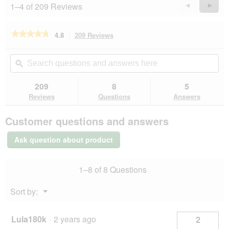
1–4 of 209 Reviews
Previous
◄
Next
►
Reviews
Revie
★★★★★
★★★★★
4.8
209 Reviews
This
action
4.8
out
will
Search
Se
of
navigate
questions
ϙ
que
5
to
and
an
stars.
reviews.
answers
an
209
8
5
Read
here
her
reviews
Reviews
Questions
Answers
for
GimCat
Customer questions and answers
Malt-
Soft
Extra
Ask question about product
cat
paté
200
1–8 of 8 Questions
g
Menu
Sort by:
▼
Lula180k
·
2 years ago
2