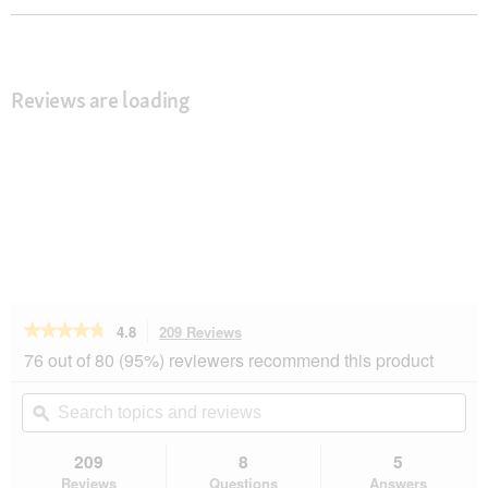
Reviews are loading
★★★★★
★★★★★
4.8
209 Reviews
This
action
4.8
76 out of 80 (95%) reviewers recommend this product
out
will
of
navigate
Search
Se
5
to
topics
ϙ
top
stars.
reviews.
and
an
Read
reviews
rev
209
8
5
reviews
for
Reviews
Questions
Answers