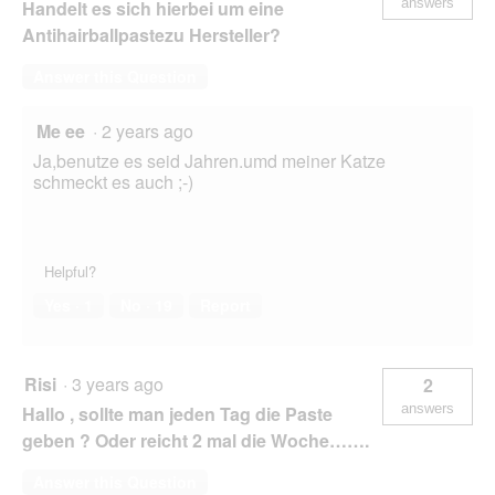
answers
Handelt es sich hierbei um eine
Antihairballpastezu Hersteller?
Answer this Question
Me ee
·
2 years ago
Ja,benutze es seid Jahren.umd meiner Katze
schmeckt es auch ;-)
Helpful?
Yes ·
1
No ·
19
Report
Risi
·
3 years ago
2
answers
Hallo , sollte man jeden Tag die Paste
geben ? Oder reicht 2 mal die Woche…….
Answer this Question