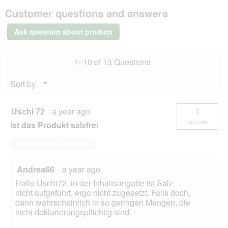
MOMENTS
c
c
i
Customer questions and answers
Adult
h
h
a
Tuna
u
l
with
Ask question about product
sardines
n
o
12x140
d
g
g
F
.
1–10 of 13 Questions
l
ü
Menu
Sort by:
s
▼
s
i
Uschi 72
·
a year ago
1
g
answer
Ist das Produkt salzfrei
k
e
Answer this Question
i
t
)
Andrea66
·
a year ago
,
Hallo Uschi72, in der Inhaltsangabe ist Salz
r
nicht aufgeführt, ergo nicht zugesetzt. Falls doch,
i
dann wahrscheinlich in so geringen Mengen, die
e
nicht deklarierungspflichtig sind.
c
h