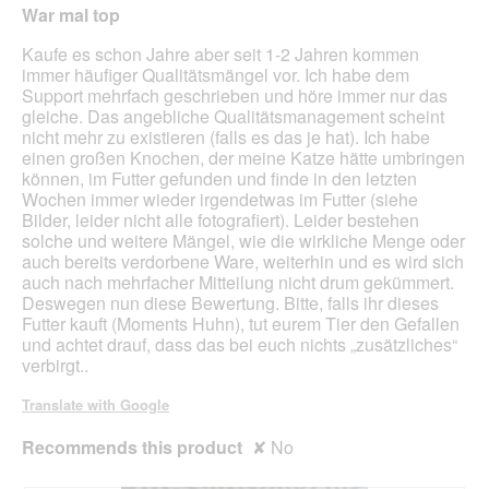
n
out
War mal top
a
of
m
5
Kaufe es schon Jahre aber seit 1-2 Jahren kommen
o
stars.
immer häufiger Qualitätsmängel vor. Ich habe dem
d
Support mehrfach geschrieben und höre immer nur das
a
gleiche. Das angebliche Qualitätsmanagement scheint
l
nicht mehr zu existieren (falls es das je hat). Ich habe
d
einen großen Knochen, der meine Katze hätte umbringen
i
können, im Futter gefunden und finde in den letzten
a
Wochen immer wieder irgendetwas im Futter (siehe
l
Bilder, leider nicht alle fotografiert). Leider bestehen
o
solche und weitere Mängel, wie die wirkliche Menge oder
g
auch bereits verdorbene Ware, weiterhin und es wird sich
.
auch nach mehrfacher Mitteilung nicht drum gekümmert.
Deswegen nun diese Bewertung. Bitte, falls ihr dieses
Futter kauft (Moments Huhn), tut eurem Tier den Gefallen
und achtet drauf, dass das bei euch nichts „zusätzliches“
verbirgt..
Translate with Google
Recommends this product
✘
No