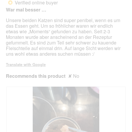
Verified online buyer
*
g
a
of
War mal besser …
e
m
5
f
o
stars.
Unsere beiden Katzen sind super penibel, wenn es um
o
d
das Essen geht. Um so fröhlicher waren wir endlich
r
a
etwas wie „Moments“ gefunden zu haben. Seit 2-3
m
l
Monaten wurde aber anscheinend an der Rezeptur
t
d
gefummelt. Es sind zum Teil sehr schwer zu kauende
w
i
Fleischteile auf einmal drin. Auf lange Sicht werden wir
i
a
uns wohl etwas anderes suchen müssen :/
e
l
e
o
Translate with Google
i
g
n
.
Recommends this product
✘
No
U
t
e
r
u
s