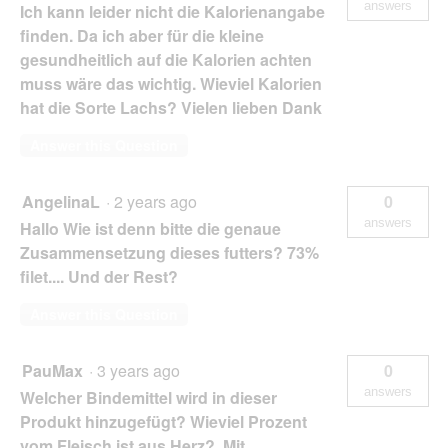
answers
Ich kann leider nicht die Kalorienangabe
finden. Da ich aber für die kleine
gesundheitlich auf die Kalorien achten
muss wäre das wichtig. Wieviel Kalorien
hat die Sorte Lachs? Vielen lieben Dank
Answer this Question
AngelinaL
·
2 years ago
0
answers
Hallo Wie ist denn bitte die genaue
Zusammensetzung dieses futters? 73%
filet.... Und der Rest?
Answer this Question
PauMax
·
3 years ago
0
answers
Welcher Bindemittel wird in dieser
Produkt hinzugefügt? Wieviel Prozent
vom Fleisch ist aus Herz? Mit