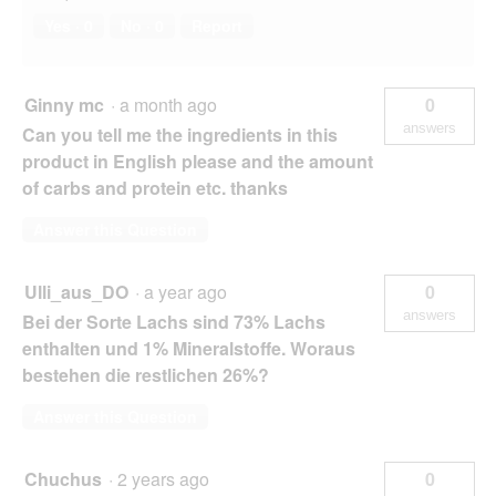
Yes ·
0
No ·
0
Report
Ginny mc
·
a month ago
0
answers
Can you tell me the ingredients in this
product in English please and the amount
of carbs and protein etc. thanks
Answer this Question
Ulli_aus_DO
·
a year ago
0
answers
Bei der Sorte Lachs sind 73% Lachs
enthalten und 1% Mineralstoffe. Woraus
bestehen die restlichen 26%?
Answer this Question
Chuchus
·
2 years ago
0