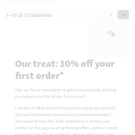
1–10 of 13 Questions
Previous
◄
Next
►
Questions
Quest
Our treat: 10% off your
first order*
Sign up for our newsletter to get exclusive perks, exciting
promotions and lots of tips for your pet!
I consent to Maxi Zoo and its partners using my personal
data and information to send me personalised emails. I
also agree to have this data recorded in a central user
profile for the purpose of optimising offers, unless I revoke
my permission. For more details, please refer to our
Data