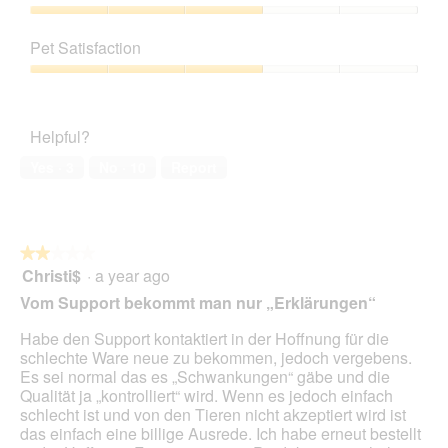
Product,
a
h
i
3
Value
m
o
s
out
of
o
t
a
Pet Satisfaction
of
Product,
d
o
c
5
3
a
Pet
3
t
out
l
Satisfaction,
.
i
of
d
3
o
Helpful?
5
i
out
n
a
of
w
Yes ·
3
No ·
10
Report
l
5
i
o
l
g
l
.
o
★★★★★
★★★★★
p
Christi$
·
a year ago
e
2
n
out
Vom Support bekommt man nur „Erklärungen“
a
of
m
5
Habe den Support kontaktiert in der Hoffnung für die
o
stars.
schlechte Ware neue zu bekommen, jedoch vergebens.
d
Es sei normal das es „Schwankungen“ gäbe und die
a
Qualität ja „kontrolliert“ wird. Wenn es jedoch einfach
l
schlecht ist und von den Tieren nicht akzeptiert wird ist
d
das einfach eine billige Ausrede. Ich habe erneut bestellt
i