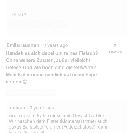
t
n
o
Helpful?
r
Yes ·
0
No ·
0
Report
m
a
l
u
Emilsfrauchen
·
3 years ago
2
n
answers
Handelt es sich dabei um reines Fleisch?
d
h
Ohne weitere Zutaten, außer vielleicht
a
Gelee? Und wie hoch sind die fettwerte?
t
Mein Kater muss nämlich auf seine Figur
e
i
achten.😉
n
e
Answer this Question
n
g
deloba
·
3 years ago
u
t
Auch unsere Katze muss aufs Gewicht achten.
e
Wir mischen dem Futter (Moments) immer auch
n
etwas Ballaststoffe unter (Futterzellulose), dann
A
ist sie länger satt.