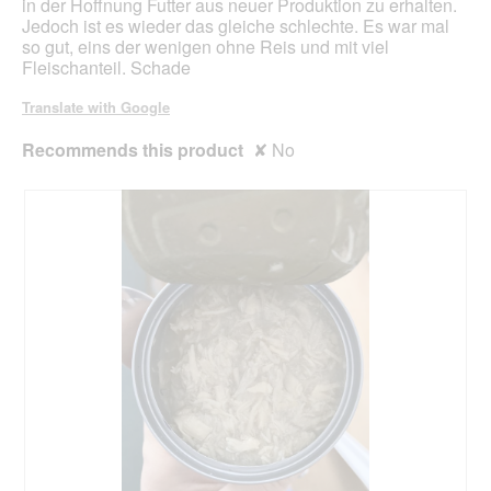
in der Hoffnung Futter aus neuer Produktion zu erhalten.
a
Jedoch ist es wieder das gleiche schlechte. Es war mal
l
so gut, eins der wenigen ohne Reis und mit viel
o
Fleischanteil. Schade
g
.
Translate with Google
Recommends this product
✘
No