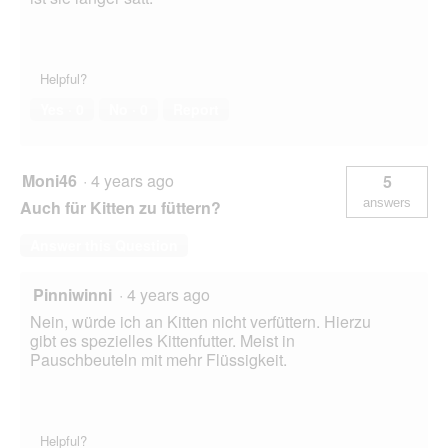
n
t
e
i
Helpful?
l
Yes ·
0
No ·
0
Report
F
l
ü
s
Moni46
·
4 years ago
5
s
i
answers
Auch für Kitten zu füttern?
g
k
Answer this Question
e
i
Pinniwinni
·
4 years ago
t
Nein, würde ich an Kitten nicht verfüttern. Hierzu
gibt es spezielles Kittenfutter. Meist in
Pauschbeuteln mit mehr Flüssigkeit.
Helpful?