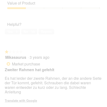
of
Value of Product
Product,
3
Value
out
of
of
Product,
Helpful?
5
1
out
Yes ·
5
No ·
10
Report
of
5
★★★★★
★★★★★
Mikasaurus
·
3 years ago
1
out
Market purchase
*
of
Zweiter Rahmen hat gefehlt
5
stars.
Es hat leider der zweite Rahmen, der an die andere Seite
der Tür kommt, gefehlt. Schrauben die dabei waren
waren entweder zu kurz oder zu lang. Schlechte
Anleitung
Translate with Google