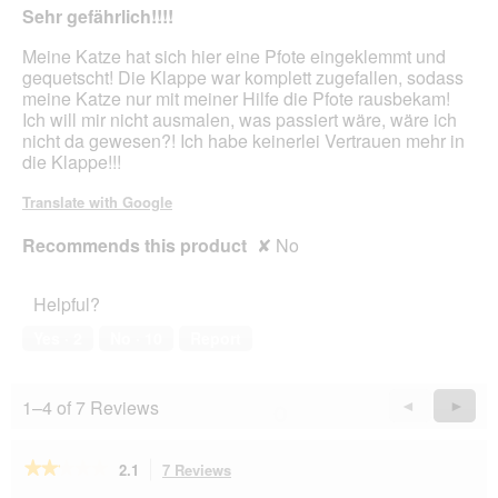
Sehr gefährlich!!!!
5
stars.
Meine Katze hat sich hier eine Pfote eingeklemmt und
gequetscht! Die Klappe war komplett zugefallen, sodass
meine Katze nur mit meiner Hilfe die Pfote rausbekam!
Ich will mir nicht ausmalen, was passiert wäre, wäre ich
nicht da gewesen?! Ich habe keinerlei Vertrauen mehr in
die Klappe!!!
Translate with Google
Recommends this product
✘
No
Helpful?
Yes ·
2
No ·
10
Report
1–4 of 7 Reviews
Previous
◄
Next
►
Reviews
Revie
★★★★★
★★★★★
2.1
7 Reviews
This
action
2.1