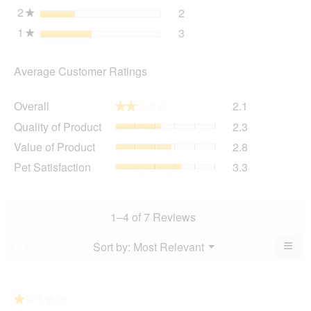
2
stars
2
2 reviews with 2 stars.
Select to filter reviews wit
★
1
stars
3
3 reviews with 1 star.
Select to filter reviews wit
★
Average Customer Ratings
Overall,
Overall
2.1
★★★★★
★★★★★
average
Quality
Quality of Product
2.3
rating
of
value
Value
Value of Product
2.8
Product,
is
of
average
Pet
Pet Satisfaction
3.3
2.1
Product,
rating
Satisfaction,
of
average
value
average
5.
rating
is
rating
value
2.3
value
1–4 of 7 Reviews
is
of
is
2.8
5.
3.3
≡
Menu
Sort by:
Most Relevant
?
of
▼
of
Clic
5.
5.
on
the
foll
butt
★★★★★
★★★★★
will