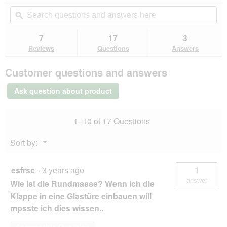
out
will
Search
Se
of
navigate
questions
ϙ
que
5
to
and
an
stars.
reviews.
answers
an
7
17
3
Read
here
her
reviews
Reviews
Questions
Answers
for
PetSafe
Customer questions and answers
PETSAFE
Cat
Flap
Ask question about product
Manual
Locking
1–10 of 17 Questions
Menu
Sort by:
▼
esfrsc
·
3 years ago
1
answer
Wie ist die Rundmasse? Wenn ich die
Klappe in eine Glastüre einbauen will
mpsste ich dies wissen..