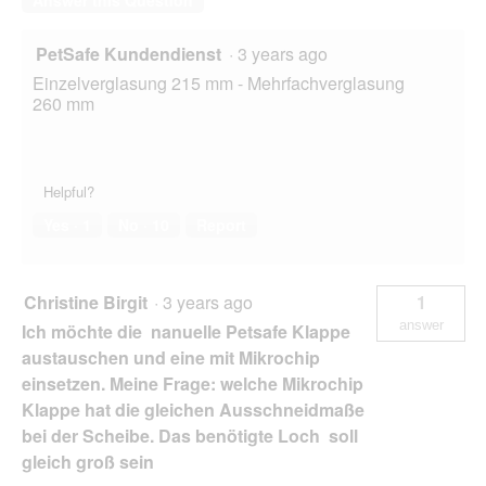
Answer this Question
PetSafe Kundendienst
·
3 years ago
Einzelverglasung 215 mm - Mehrfachverglasung
260 mm
Helpful?
Yes ·
1
No ·
10
Report
Christine Birgit
·
3 years ago
1
answer
Ich möchte die nanuelle Petsafe Klappe
austauschen und eine mit Mikrochip
einsetzen. Meine Frage: welche Mikrochip
Klappe hat die gleichen Ausschneidmaße
bei der Scheibe. Das benötigte Loch soll
gleich groß sein