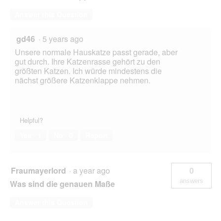
Answer this Question
gd46
·
5 years ago
Unsere normale Hauskatze passt gerade, aber
gut durch. Ihre Katzenrasse gehört zu den
größten Katzen. Ich würde mindestens die
nächst größere Katzenklappe nehmen.
Helpful?
Yes ·
1
No ·
0
Report
Fraumayerlord
·
a year ago
0
answers
Was sind die genauen Maße
Answer this Question