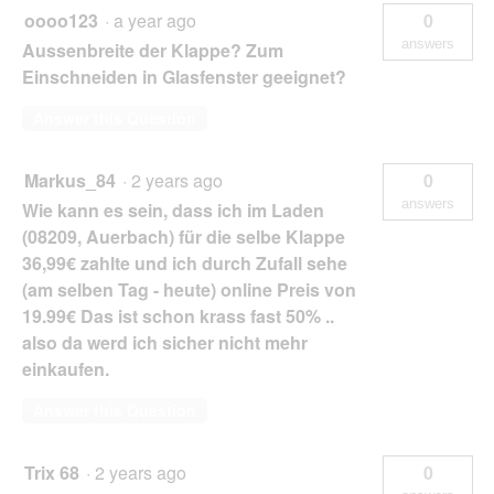
oooo123
·
a year ago
0
answers
Aussenbreite der Klappe? Zum
Einschneiden in Glasfenster geeignet?
Answer this Question
Markus_84
·
2 years ago
0
answers
Wie kann es sein, dass ich im Laden
(08209, Auerbach) für die selbe Klappe
36,99€ zahlte und ich durch Zufall sehe
(am selben Tag - heute) online Preis von
19.99€ Das ist schon krass fast 50% ..
also da werd ich sicher nicht mehr
einkaufen.
Answer this Question
Trix 68
·
2 years ago
0