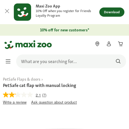
Maxi Zoo App
10% Off when you register for Friends
Download
Loyalty Program
10% off for new customers*
PetSafe Flaps & doors
PetSafe cat flap with manual locking
2.1
(7)
Write a review
Ask question about product