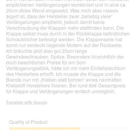
p
empfohlenen Verlängerungen kombiniert und in eine ca
e
20cm dicke Wand eingesetzt. Was mich aber massiv
n
ärgert ist, dass der Hersteller zwar „beliebig viele“
a
Verlängerungen empfiehlt, jedoch damit keine
m
Verschraubung der Klappen mehr stattfinden kann. Die
o
Klappe selbst muss durch in der Rückklappe befindlichen
d
Schraublöcher befestigt werden. Die Klappenseite hat
a
somit nur verdeckt liegende Muttern auf der Rückseite.
l
Ich bräuchte jetzt also gut 20cm lange
d
Gewindeschrauben. Spitze. Besonders hinsichtlich der
i
doch beachtlichen Preise für ein 5cm
a
Verlängerungsstück, hätte ich mir mehr Einfallsreichtum
l
des Herstellers erhofft. Ich musste die Klappe und die
o
Blende nun mit „Kleben statt bohren“ eines namhaften
g
Klebstoff Herstellers fixieren. Bei rund 80€ Gesamtpreis
.
für Klappe und Verlängerungen einfach unmöglich.
Translate with Google
Quality of Product
Quality