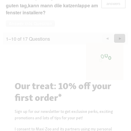
answers
guten tag,kann mann diie katzenlappe am
fenster instaliere?
Answer this Question
1–10 of 17 Questions
Previous
◄
Next
►
Questions
Quest
Our treat: 10% off your
first order*
Sign up for our newsletter to get exclusive perks, exciting
promotions and lots of tips for your pet!
I consent to Maxi Zoo and its partners using my personal