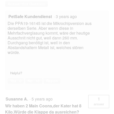
Answer this Question
PetSafe Kundendienst
·
3 years ago
Die PPA19-16145 ist die Mikrochipversion aus
derselben Serie. Aber wenn diese in
Mehrfachverglasung kommt, wäre der heutige
Ausschnit nicht gut, weil dann 260 mm.
Durchgang benötigt ist, weil in den
Abstandshaltern Metall ist, welches stören
würde.
Helpful?
Yes ·
0
No ·
10
Report
Susanne A.
·
5 years ago
1
answer
Wir haben 2 Main Coons,der Kater hat 8
Kilo.Würde die Klappe da ausreichen?