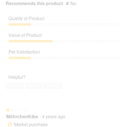
Recommends this product
✘
No
Quality of Product
Quality
of
Value of Product
Product,
1
Value
out
of
Pet Satisfaction
of
Product,
5
2
Pet
out
Satisfaction,
of
1
Helpful?
5
out
of
Yes ·
4
No ·
9
Report
5
★★★★★
★★★★★
MöhrchenKiba
·
4 years ago
1
out
Market purchase
*
of