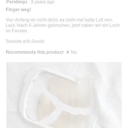
Peridimpi
·
3 years ago
1
upda
out
the
Finger weg!
cont
of
belo
5
Von Anfang an nicht dicht, es zieht viel kalte Luft rein.
stars.
Laut. Nach 5 Jahren gebrochen, jetzt haben wir ein Loch
im Fenster.
Translate with Google
Recommends this product
✘
No