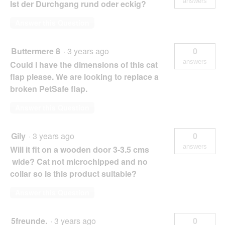
answers
Ist der Durchgang rund oder eckig?
Answer this Question
Buttermere 8
·
3 years ago
0
answers
Could I have the dimensions of this cat
flap please. We are looking to replace a
broken PetSafe flap.
Answer this Question
Gily
·
3 years ago
0
answers
Will it fit on a wooden door 3-3.5 cms
wide? Cat not microchipped and no
collar so is this product suitable?
Answer this Question
5freunde.
·
3 years ago
0