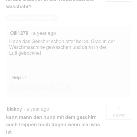
waschabr?
Answer this Question
Olli1278
·
a year ago
Habe das Geschirr schon öfter bei 30 Grad in der
Waschmaschine gewaschen und dann in der
Luft getrocknet
Helpful?
Yes ·
0
No ·
0
Report
blakcy
·
a year ago
1
answer
kann mann den hund mit dem geschirr
auch treppen hoch tragen wenn mal was
ist