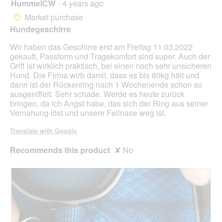
HummelCW
·
4 years ago
1
r
o
out
Market purchase
i
d
*
of
a
a
Hundegeschirre
5
l
l
stars.
s
d
Wir haben das Geschirre erst am Freitag 11.03.2022
(
i
gekauft, Passform und Tragekomfort sind super. Auch der
b
a
Griff ist wirklich praktisch, bei einen noch sehr unsicheren
e
l
Hund. Die Firma wirb damit, dass es bis 80kg hält und
e
o
dann ist der Rückenring nach 1 Wochenende schon so
i
g
ausgeniffelt. Sehr schade. Werde es heute zurück
n
.
bringen, da ich Angst habe, das sich der Ring aus seiner
t
Vernahung löst und unsere Fellnase weg ist.
r
ä
Translate with Google
c
h
Recommends this product
✘
No
t
i
g
t
F
u
n