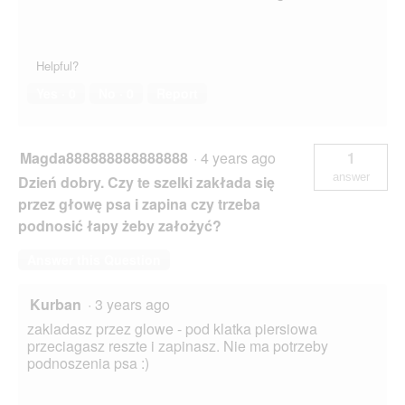
Helpful?
Yes ·
0
No ·
0
Report
Magda888888888888888
·
4 years ago
1
answer
Dzień dobry. Czy te szelki zakłada się
przez głowę psa i zapina czy trzeba
podnosić łapy żeby założyć?
Answer this Question
Kurban
·
3 years ago
zakladasz przez glowe - pod klatka piersiowa
przeciagasz reszte i zapinasz. Nie ma potrzeby
podnoszenia psa :)