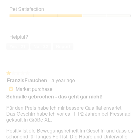
5
Value
m
c
s
out
of
o
h
a
Pet Satisfaction
of
Product,
d
i
c
5
4
a
Pet
r
t
out
l
Satisfaction,
r
i
of
d
3
d
o
Helpful?
5
i
out
a
n
a
of
v
w
Yes ·
21
No ·
32
Report
l
5
o
i
o
r
l
g
l
.
o
★★★★★
★★★★★
p
FranzisFrauchen
·
a year ago
e
1
n
out
Market purchase
*
a
of
Schnalle gebrochen - das geht gar nicht!
m
5
o
stars.
Für den Preis habe ich mir bessere Qualität erwartet.
d
Das Geschirr habe ich vor ca. 1 1/2 Jahren bei Fressnapf
a
gekauft in Größe XL.
l
d
Positiv ist die Bewegungsfreiheit im Geschirr und dass es
i
schonend für langes Fell ist. Die Haare und Unterwolle
a