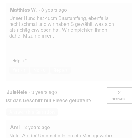
Matthias W.
·
3 years ago
Unser Hund hat 46cm Brustumfang, ebenfalls
recht schmal und wir haben S gewählt, was sich
als richtig erwiesen hat. Wir empfehlen Ihnen
daher M zu nehmen.
Helpful?
Yes ·
1
No ·
0
Report
JuleNele
·
3 years ago
2
answers
Ist das Geschirr mit Fleece gefüttert?
Answer this Question
Antl
·
3 years ago
Nein. An der Unterseite ist so ein Meshgewebe.