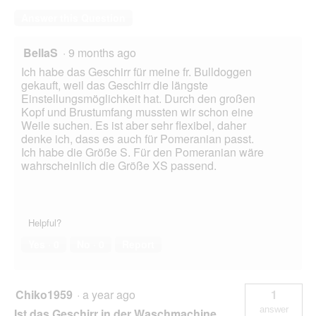
Answer this Question
BellaS
·
9 months ago
Ich habe das Geschirr für meine fr. Bulldoggen
gekauft, weil das Geschirr die längste
Einstellungsmöglichkeit hat. Durch den großen
Kopf und Brustumfang mussten wir schon eine
Weile suchen. Es ist aber sehr flexibel, daher
denke ich, dass es auch für Pomeranian passt.
Ich habe die Größe S. Für den Pomeranian wäre
wahrscheinlich die Größe XS passend.
Helpful?
Yes ·
0
No ·
0
Report
Chiko1959
·
a year ago
1
answer
Ist das Geschirr in der Waschmachine