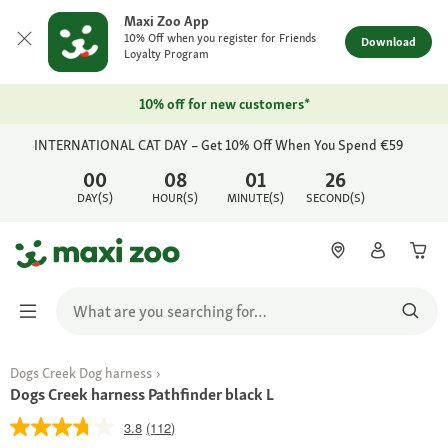
Maxi Zoo App
10% Off when you register for Friends
Download
Loyalty Program
10% off for new customers*
INTERNATIONAL CAT DAY – Get 10% Off When You Spend €59
00
08
01
26
DAY(S)
HOUR(S)
MINUTE(S)
SECOND(S)
Dogs Creek Dog harness
Dogs Creek harness Pathfinder black L
3.8
(112)