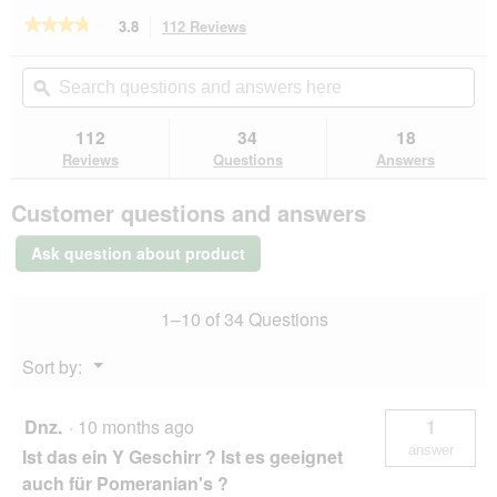
e
★★★★★
★★★★★
3.8
112 Reviews
This
n
action
3.8
a
out
will
Search
Se
m
of
navigate
questions
ϙ
que
o
5
to
and
an
d
stars.
reviews.
answers
an
112
34
18
Read
a
here
her
reviews
Reviews
Questions
Answers
l
for
d
Dogs
i
Customer questions and answers
Creek
a
harness
l
Pathfinder
Ask question about product
black
o
L
g
.
1–10 of 34 Questions
Menu
Sort by:
▼
Dnz.
·
10 months ago
1
answer
Ist das ein Y Geschirr ? Ist es geeignet
auch für Pomeranian's ?