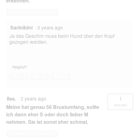
erkennen.
Answer this Question
Sarinibini
·
3 years ago
Ja das Geschirr muss beim Hund über den Kopf
gezogen werden.
Helpful?
Yes ·
3
No ·
0
Report
Ilas.
·
3 years ago
1
answer
Meine hat genau 56 Brustumfang, sollte
ich dann eher S oder doch lieber M
nehmen. Sie ist sonst eher schmal.
Answer this Question