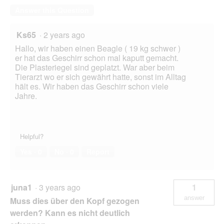
Answer this Question
Ks65
·
2 years ago
Hallo, wir haben einen Beagle ( 19 kg schwer )
er hat das Geschirr schon mal kaputt gemacht.
Die Plasteriegel sind geplatzt. War aber beim
Tierarzt wo er sich gewährt hatte, sonst im Alltag
hält es. Wir haben das Geschirr schon viele
Jahre.
Helpful?
Yes ·
0
No ·
0
Report
juna1
·
3 years ago
1
answer
Muss dies über den Kopf gezogen
werden? Kann es nicht deutlich