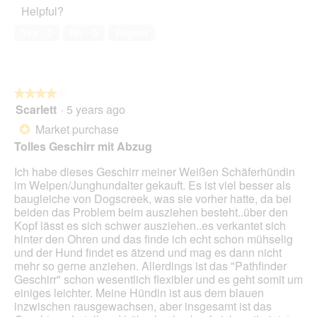
a
o
u
Helpful?
5
i
out
n
n
g
a
of
t
w
Yes ·
2
No ·
0
Report
r
l
5
e
i
e
o
l
l
i
g
t
l
f
.
r
o
e
★★★★★
★★★★★
a
p
n
Scarlett
·
5 years ago
g
e
4
b
n
out
Market purchase
*
a
a
of
Tolles Geschirr mit Abzug
r
m
5
o
stars.
Ich habe dieses Geschirr meiner Weißen Schäferhündin
d
im Welpen/Junghundalter gekauft. Es ist viel besser als
a
baugleiche von Dogscreek, was sie vorher hatte, da bei
l
beiden das Problem beim ausziehen besteht..über den
d
Kopf lässt es sich schwer ausziehen..es verkantet sich
i
hinter den Ohren und das finde ich echt schon mühselig
a
und der Hund findet es ätzend und mag es dann nicht
l
mehr so gerne anziehen. Allerdings ist das "Pathfinder
o
Geschirr" schon wesentlich flexibler und es geht somit um
g
einiges leichter. Meine Hündin ist aus dem blauen
.
inzwischen rausgewachsen, aber insgesamt ist das