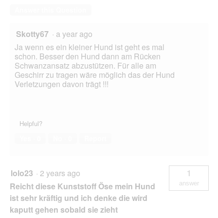
Answer this Question
Skotty67
·
a year ago
Ja wenn es ein kleiner Hund ist geht es mal
schon. Besser den Hund dann am Rücken
Schwanzansatz abzustützen. Für alle am
Geschirr zu tragen wäre möglich das der Hund
Verletzungen davon trägt !!!
Helpful?
Yes ·
0
No ·
0
Report
lolo23
·
2 years ago
1
answer
Reicht diese Kunststoff Öse mein Hund
ist sehr kräftig und ich denke die wird
kaputt gehen sobald sie zieht