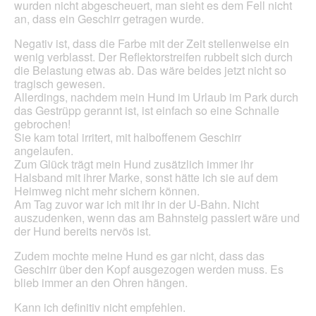
wurden nicht abgescheuert, man sieht es dem Fell nicht
l
an, dass ein Geschirr getragen wurde.
o
g
Negativ ist, dass die Farbe mit der Zeit stellenweise ein
.
wenig verblasst. Der Reflektorstreifen rubbelt sich durch
die Belastung etwas ab. Das wäre beides jetzt nicht so
tragisch gewesen.
Allerdings, nachdem mein Hund im Urlaub im Park durch
das Gestrüpp gerannt ist, ist einfach so eine Schnalle
gebrochen!
Sie kam total irritert, mit halboffenem Geschirr
angelaufen.
Zum Glück trägt mein Hund zusätzlich immer ihr
Halsband mit ihrer Marke, sonst hätte ich sie auf dem
Heimweg nicht mehr sichern können.
Am Tag zuvor war ich mit ihr in der U-Bahn. Nicht
auszudenken, wenn das am Bahnsteig passiert wäre und
der Hund bereits nervös ist.
Zudem mochte meine Hund es gar nicht, dass das
Geschirr über den Kopf ausgezogen werden muss. Es
blieb immer an den Ohren hängen.
Kann ich definitiv nicht empfehlen.