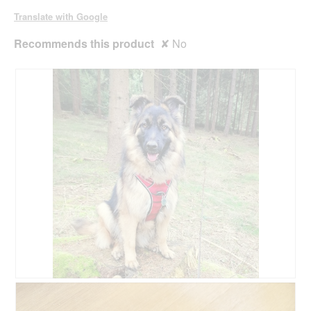
Translate with Google
Recommends this product
✘
No
D
P
a
h