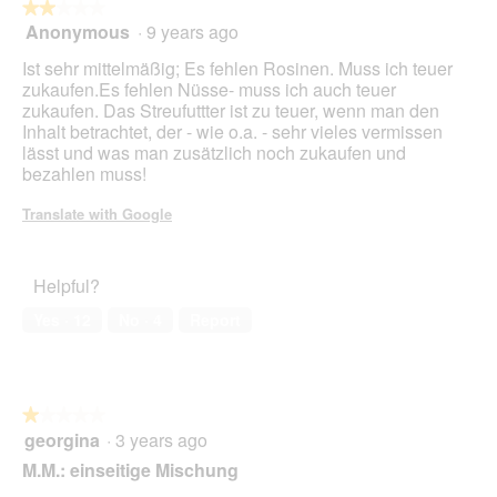
★★★★★
★★★★★
Anonymous
·
9 years ago
2
out
Ist sehr mittelmäßig; Es fehlen Rosinen. Muss ich teuer
of
zukaufen.Es fehlen Nüsse- muss ich auch teuer
5
zukaufen. Das Streufuttter ist zu teuer, wenn man den
stars.
Inhalt betrachtet, der - wie o.a. - sehr vieles vermissen
lässt und was man zusätzlich noch zukaufen und
bezahlen muss!
Translate with Google
Helpful?
Yes ·
12
No ·
4
Report
★★★★★
★★★★★
georgina
·
3 years ago
1
out
M.M.: einseitige Mischung
of