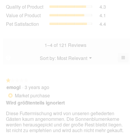
average
Quality
Quality of Product
4.3
rating
of
value
Value
Value of Product
4.1
Product,
is
of
average
Pet
Pet Satisfaction
4.4
4.4
Product,
rating
Satisfaction,
of
average
value
average
5.
rating
is
rating
value
4.3
value
1–4 of 121 Reviews
is
of
is
4.1
5.
4.4
≡
Menu
Sort by:
Most Relevant
?
of
▼
of
Clic
5.
5.
on
the
foll
butt
★★★★★
★★★★★
will
emogl
·
3 years ago
1
upda
out
the
Market purchase
*
cont
of
belo
Wird größtenteils ignoriert
5
stars.
Diese Futtermischung wird von unseren gefiederten
Gästen kaum angenommen. Die Sonnenblumenkerne
werden herausgepickt und der große Rest bleibt liegen.
Ist nicht zu empfehlen und wird auch nicht mehr gekauft.