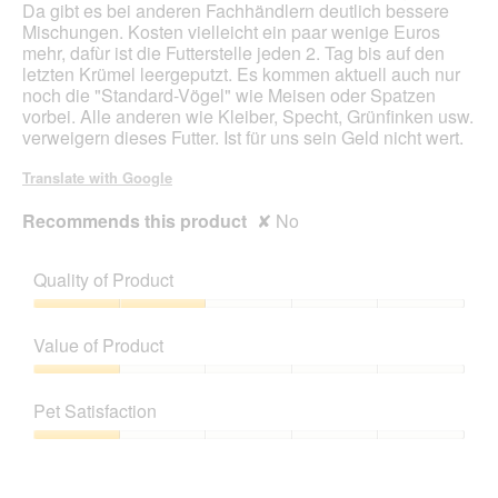
Da gibt es bei anderen Fachhändlern deutlich bessere
Mischungen. Kosten vielleicht ein paar wenige Euros
mehr, dafùr ist die Futterstelle jeden 2. Tag bis auf den
letzten Krümel leergeputzt. Es kommen aktuell auch nur
noch die "Standard-Vögel" wie Meisen oder Spatzen
vorbei. Alle anderen wie Kleiber, Specht, Grünfinken usw.
verweigern dieses Futter. Ist für uns sein Geld nicht wert.
Translate with Google
Recommends this product
✘
No
Quality of Product
Quality
of
Value of Product
Product,
2
Value
out
of
Pet Satisfaction
of
Product,
5
1
Pet
out
Satisfaction,
of
1