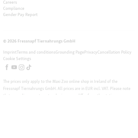
Careers
Compliance
Gender Pay Report
© 2026 Fressnapf Tiernahrungs GmbH
Imprint
Terms and conditions
Grounding Page
Privacy
Cancellation Policy
Cookie Settings
The prices only apply to the Maxi Zoo online shop in Ireland of the
Fressnapf Tiernahrungs GmbH. All prices are in EUR incl. VAT. Please note
that our online assortment and prices may differ from the stationary
assortment at the local store.
Additional notes (*,**)
* Vouchers can not be
combined with discounted products. Vouchers are not valid for telephone
orders and do not apply on cat litter, DVDs, books and magazines.
** Our customer support team is available from Monday to Friday from 12
pm to 4 pm. Please write your inquiry to online-shopping@maxizoo.ie or