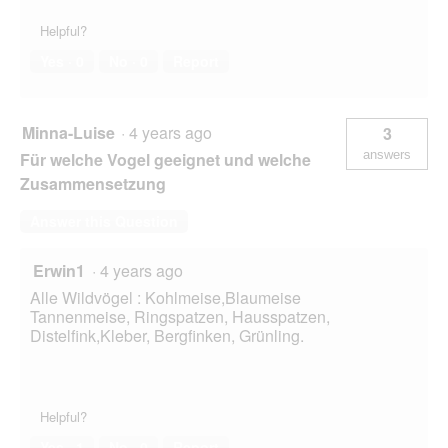
Helpful?
Yes ·
0
No ·
0
Report
Minna-Luise
·
4 years ago
3
answers
Für welche Vogel geeignet und welche
Zusammensetzung
Answer this Question
Erwin1
·
4 years ago
Alle Wildvögel : Kohlmeise,Blaumeise
Tannenmeise, Ringspatzen, Hausspatzen,
Distelfink,Kleber, Bergfinken, Grünling.
Helpful?
Yes ·
1
No ·
0
Report