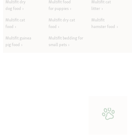
Multifit dry
Multifit food
Multifit cat
dog food
for puppies
litter
Multifit cat
Multifit dry cat
Multifit
food
food
hamster food
Multifit guinea
Multifit bedding for
pig food
small pets