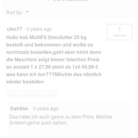
Menu
Sort by:
▼
cleo77
·
3 years ago
1
answer
Hallo hab MultiFit Streufutter 25 kg
bestellt und bekommen und wollte es
nochmals bestellen,geht aber nicht denn
die Maschine zeigt immer falschen Preis
an anstatt 1 x 27,99 steht da 1x€ 49,99 €
was kann ich tun???Möchte das nämlich
wieder bestellen
Answer this Question
Dahlfan
·
3 years ago
Das hätte ich auch gerne zu dem Preis. Möchte
Antwort gerne auch sehen.