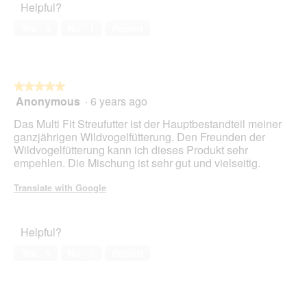
Helpful?
5
out
of
Yes ·
6
No ·
1
Report
5
★★★★★
★★★★★
Anonymous
·
6 years ago
5
out
Das Multi Fit Streufutter ist der Hauptbestandteil meiner
of
ganzjährigen Wildvogelfütterung. Den Freunden der
5
Wildvogelfütterung kann ich dieses Produkt sehr
stars.
empehlen. Die Mischung ist sehr gut und vielseitig.
Translate with Google
Helpful?
Yes ·
5
No ·
0
Report