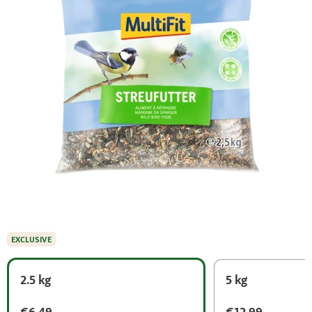
EXCLUSIVE
2.5 kg
5 kg
€6.49
€12.99