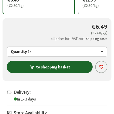
(€2.60/kg)
(€2.60/kg)
€6.49
(€2.60/kg)
all prices incl. VAT excl.
shipping costs
Quantity
1x
to shopping basket
Delivery:
In 1 - 3 days
Store Availability