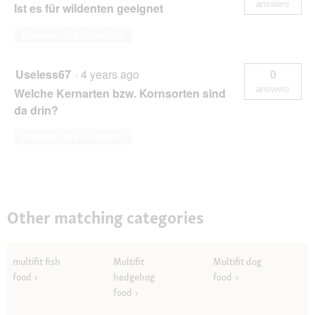
answers
Ist es für wildenten geeignet
Answer this Question
Useless67
·
4 years ago
0
answers
Welche Kernarten bzw. Kornsorten sind
da drin?
Answer this Question
Other matching categories
multifit fish
Multifit
Multifit dog
food
hedgehog
food
food