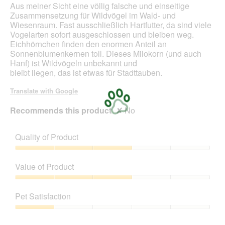
5
Aus meiner Sicht eine völlig falsche und einseitige
stars.
Zusammensetzung für Wildvögel im Wald- und
Wiesenraum. Fast ausschließlich Hartfutter, da sind viele
Vogelarten sofort ausgeschlossen und bleiben weg.
Eichhörnchen finden den enormen Anteil an
Sonnenblumenkernen toll. Dieses Milokorn (und auch
Hanf) ist Wildvögeln unbekannt und
bleibt liegen, das ist etwas für Stadttauben.
Translate with Google
Recommends this product
✘
No
Quality of Product
Quality
of
Value of Product
Product,
3
Value
out
of
Pet Satisfaction
of
Product,
5
3
Pet
out
Satisfaction,