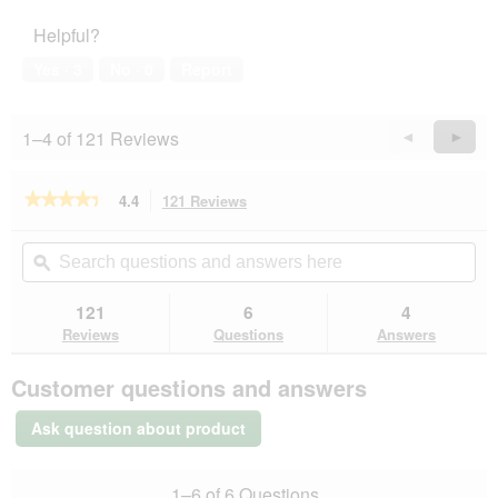
of
1
Helpful?
5
out
of
Yes ·
3
No ·
0
Report
5
1–4 of 121 Reviews
Previous
◄
Next
►
Reviews
Revie
★★★★★
★★★★★
4.4
121 Reviews
This
action
4.4
out
will
Search
Se
of
navigate
questions
ϙ
que
5
to
and
an
stars.
reviews.
answers
an
121
6
4
Read
here
her
reviews
Reviews
Questions
Answers
for
MultiFit
Customer questions and answers
Scatter
Feed
2.5
Ask question about product
kg
1–6 of 6 Questions