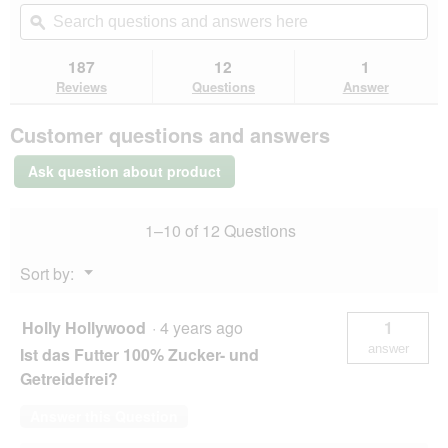
will
Search
Se
m
of
navigate
questions
ϙ
que
o
5
to
and
an
d
stars.
reviews.
answers
an
187
12
1
Read
a
here
her
reviews
Reviews
Questions
Answer
l
for
d
REAL
i
Customer questions and answers
NATURE
a
Adulte
l
Beef
Ask question about product
&
o
Poultry
g
with
.
1–10 of 12 Questions
Linseed
Oil
24x400
Menu
Sort by:
g
▼
Holly Hollywood
·
4 years ago
1
answer
Ist das Futter 100% Zucker- und
Getreidefrei?
Answer this Question