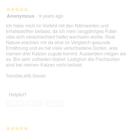
.
i
o
★★★★★
★★★★★
c
p
Anonymous
·
9 years ago
h
e
5
t
n
out
Ich habe mich im Vorfeld mit den Nährwerten und
a
of
Inhaltsstoffen befasst, da ich mein langjähriges Futter
m
5
(das sich verschlechtert hatte) wechseln wollte. Real
o
stars.
Nature erschien mir da eine im Vergleich gesunde
d
Ernährung und es hat viele verschiedene Sorten, was
a
meinen drei Katzen zugute kommt. Ausserdem mögen sie
l
es. Bin sehr zufrieden bisher. Lediglich die Fischsorten
d
sind bei meinen Katzen nicht beliebt.
i
a
Translate with Google
l
o
g
Helpful?
.
Yes ·
6
No ·
0
Report
★★★★★
★★★★★