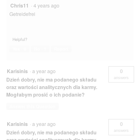
Chris11
·
4 years ago
Getreidefrei
Helpful?
Yes ·
0
No ·
1
Report
Karisinis
·
a year ago
0
answers
Dzień dobry, nie ma podanego składu
oraz wartości analitycznych dla karmy.
Mogłabym prosić o ich podanie?
Answer this Question
Karisinis
·
a year ago
0
answers
Dzień dobry, nie ma podanego składu
oraz wartości analitycznych dla karmy.