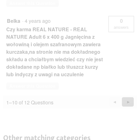
Answer this Question
Belka
·
4 years ago
0
answers
Czy karma REAL NATURE - REAL
NATURE Adult 6 x 400 g Jagnięcina z
wołowiną i olejem szafranowym zawiera
kurczaka,na stronie nie ma dokładnego
składu a chciałbym wiedzieć czy nie jest
dokładane np białko lub tłuszcz kurzy
lub indyczy z uwagi na uczulenie
Answer this Question
1–10 of 12 Questions
Previous
◄
Next
►
Questions
Quest
Other matching categories