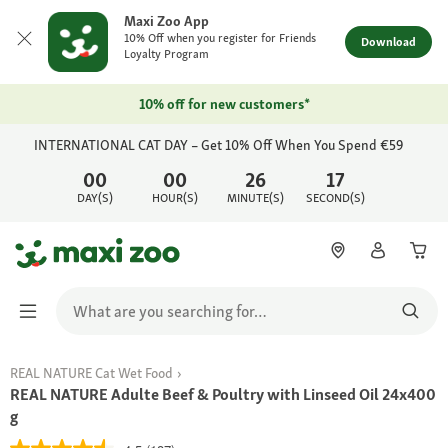
Maxi Zoo App
10% Off when you register for Friends
Download
Loyalty Program
10% off for new customers*
INTERNATIONAL CAT DAY – Get 10% Off When You Spend €59
00
00
26
17
DAY(S)
HOUR(S)
MINUTE(S)
SECOND(S)
REAL NATURE Cat Wet Food
REAL NATURE Adulte Beef & Poultry with Linseed Oil 24x400
g