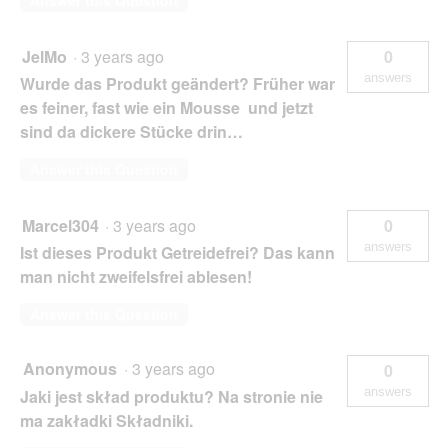
Answer this Question
JelMo
·
3 years ago
0
answers
Wurde das Produkt geändert? Früher war
es feiner, fast wie ein Mousse und jetzt
sind da dickere Stücke drin…
Answer this Question
Marcel304
·
3 years ago
0
answers
Ist dieses Produkt Getreidefrei? Das kann
man nicht zweifelsfrei ablesen!
Answer this Question
Anonymous
·
3 years ago
0
answers
Jaki jest skład produktu? Na stronie nie
ma zakładki Składniki.