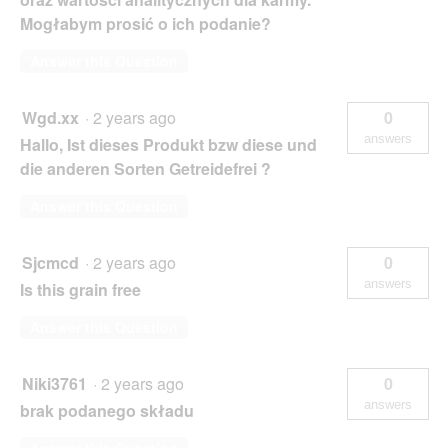
Mogłabym prosić o ich podanie?
Answer this Question
Wgd.xx
·
2 years ago
0
answers
Hallo, Ist dieses Produkt bzw diese und
die anderen Sorten Getreidefrei ?
Answer this Question
Sjcmcd
·
2 years ago
0
answers
Is this grain free
Answer this Question
Niki3761
·
2 years ago
0
answers
brak podanego składu