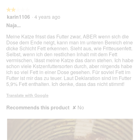
the
foll
butt
★★★★★
★★★★★
will
karin1106
·
4 years ago
2
upda
out
the
Naja...
cont
of
belo
5
Meine Katze frisst das Futter zwar, ABER wenn sich die
stars.
Dose dem Ende neigt, kann man im unteren Bereich eine
dicke Schicht Fett erkennen. Sieht aus, wie Fritteusenfett.
Selbst, wenn ich den restlichen Inhalt mit dem Fett
vermischen, lässt meine Katze das dann stehen. Ich habe
schon viele Kstzenfuttersorten durch, aber nirgends habe
ich so viel Fett in einer Dose gesehen. Für soviel Fett im
Futter ist mir das zu teuer. Laut Deklaration sind im Futter
5,9% Fett enthalten. Ich denke, dass das nicht stimmt!
Translate with Google
Recommends this product
✘
No