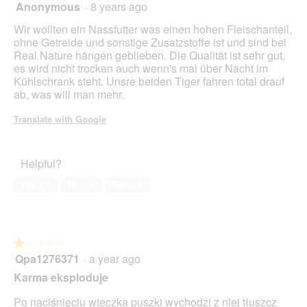
Anonymous
·
8 years ago
5
out
Wir wollten ein Nassfutter was einen hohen Fleischanteil,
of
ohne Getreide und sonstige Zusatzstoffe ist und sind bei
5
Real Nature hängen geblieben. Die Qualität ist sehr gut,
stars.
es wird nicht trocken auch wenn's mal über Nacht im
Kühlschrank steht. Unsre beiden Tiger fahren total drauf
ab, was will man mehr.
Translate with Google
Helpful?
Yes ·
5
No ·
0
Report
★★★★★
★★★★★
Qpa1276371
·
a year ago
1
out
Karma eksploduje
of
5
Po naciśnięciu wieczka puszki wychodzi z niej tłuszcz