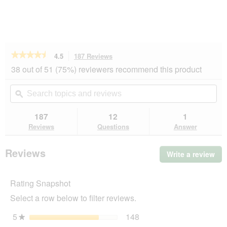
★★★★★
★★★★★
4.5
187 Reviews
This
action
4.5
38 out of 51 (75%) reviewers recommend this product
out
will
of
navigate
Search
Se
5
to
topics
ϙ
top
stars.
reviews.
and
an
Read
reviews
rev
187
12
1
reviews
for
Reviews
Questions
Answer
REAL
NATURE
Adulte
Reviews
Write a review
.
Beef
Thi
&
Poultry
act
with
Rating Snapshot
will
Linseed
op
Oil
Select a row below to filter reviews.
a
24x400
mo
g
5
stars
148
148 reviews with 5 stars
Select to filter reviews wi
★
dia