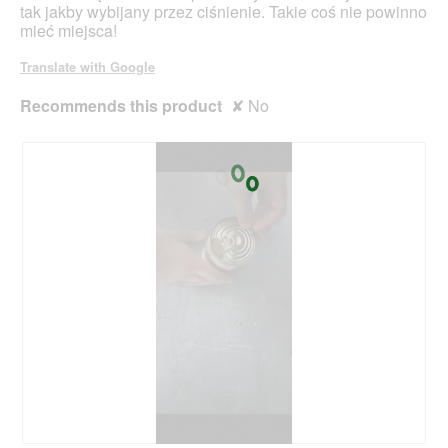
stars.
tak jakby wybijany przez ciśnienie. Takie coś nie powinno
mieć miejsca!
Translate with Google
Recommends this product
✘
No