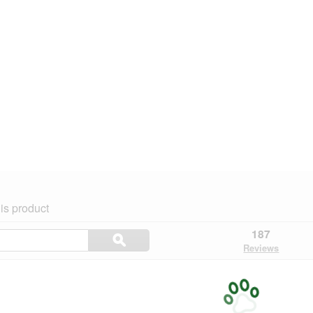
is product
Search
187
ϙ
topics
Search
Reviews
and
reviews