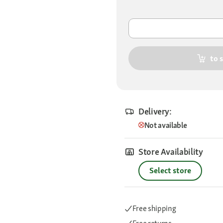
to 
Delivery:
Not available
Store Availability
Select store
Free shipping