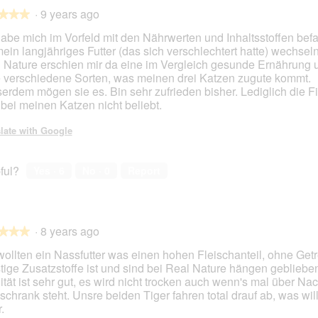
g
h
·
9 years ago
u
i
★★★
★★★
n
s
habe mich im Vorfeld mit den Nährwerten und Inhaltsstoffen befa
s
a
mein langjähriges Futter (das sich verschlechtert hatte) wechseln
e
c
 Nature erschien mir da eine im Vergleich gesunde Ernährung 
r
t
e verschiedene Sorten, was meinen drei Katzen zugute kommt.
e
i
erdem mögen sie es. Bin sehr zufrieden bisher. Lediglich die F
K
o
 bei meinen Katzen nicht beliebt.
a
n
t
w
late with Google
z
i
e
l
n
l
ful?
Yes ·
6
No ·
0
Report
i
o
c
p
h
e
t
n
·
8 years ago
a
★★★
★★★
m
wollten ein Nassfutter was einen hohen Fleischanteil, ohne Get
o
tige Zusatzstoffe ist und sind bei Real Nature hängen gebliebe
d
ität ist sehr gut, es wird nicht trocken auch wenn's mal über Nac
a
schrank steht. Unsre beiden Tiger fahren total drauf ab, was wi
l
.
d