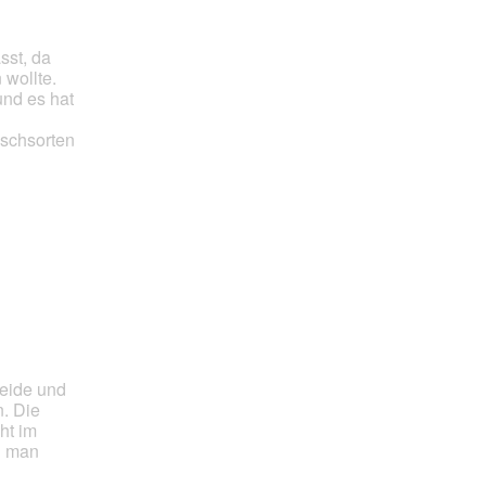
sst, da
 wollte.
und es hat
ischsorten
reide und
n. Die
ht im
ll man