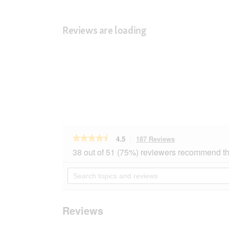
Reviews are loading
★★★★★
★★★★★
4.5
187 Reviews
This
action
4.5
38 out of 51 (75%) reviewers recommend th
out
will
of
navigate
Search
5
to
topics
stars.
reviews.
and
Read
reviews
reviews
for
Reviews
REAL
NATURE