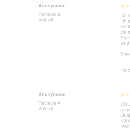
u
h
Anonymous
s
i
★★
★★
,
s
5
Reviews
2
Ich 
w
a
out
Votes
6
ich 
i
c
of
Real
e
t
5
viel
F
i
stars.
Auss
r
o
sind
i
n
t
w
Trans
t
i
e
l
n
l
Help
f
o
e
p
t
e
t
n
Anonymous
a
★★
★★
m
5
Reviews
4
Wir 
o
out
Votes
5
sons
d
of
Qual
a
5
Kühl
l
stars.
mehr
d