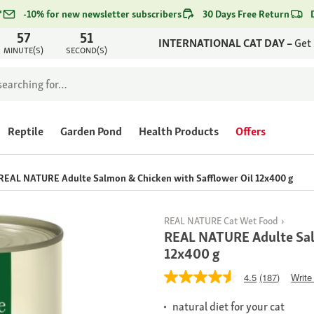
*
-10% for new newsletter subscribers
30 Days Free Return
57
51
INTERNATIONAL CAT DAY –
Get
MINUTE(S)
SECOND(S)
Reptile
Garden Pond
Health Products
Offers
REAL NATURE Adulte Salmon & Chicken with Safflower Oil 12x400 g
REAL NATURE Cat Wet Food
REAL NATURE Adulte Sal
12x400 g
4.5
(187)
Write
natural diet for your cat