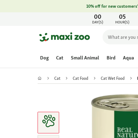
10% off for new customers
00
05
DAY(S)
HOUR(S)
Dog
Cat
Small Animal
Bird
Aqua
Cat
Cat Food
Cat Wet Food