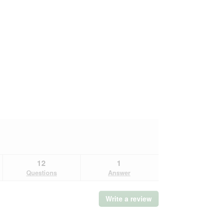
12
1
Questions
Answer
Write a review
.
This
action