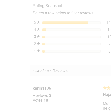
Adulte
Rating Snapshot
Salmon
&
Select a row below to filter reviews.
Chicken
with
Safflower
5
stars
14
★
Oil
4
stars
1
12x400
★
g
3
stars
1
★
2
stars
7
★
1
stars
8
★
1–4 of 187 Reviews
karin1106
★★
★★
2
Naja.
Reviews
3
out
Votes
18
Mein
of
neig
5