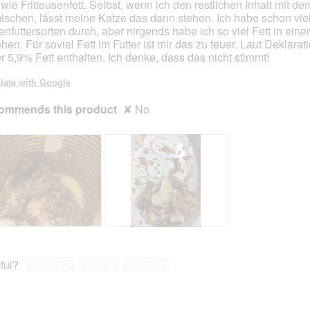
 wie Fritteusenfett. Selbst, wenn ich den restlichen Inhalt mit de
ischen, lässt meine Katze das dann stehen. Ich habe schon vie
enfuttersorten durch, aber nirgends habe ich so viel Fett in eine
hen. Für soviel Fett im Futter ist mir das zu teuer. Laut Deklarat
er 5,9% Fett enthalten. Ich denke, dass das nicht stimmt!
late with Google
ommends this product
✘
No
F
P
e
h
t
o
ful?
Yes ·
13
No ·
2
Report
t
t
m
o
a
T