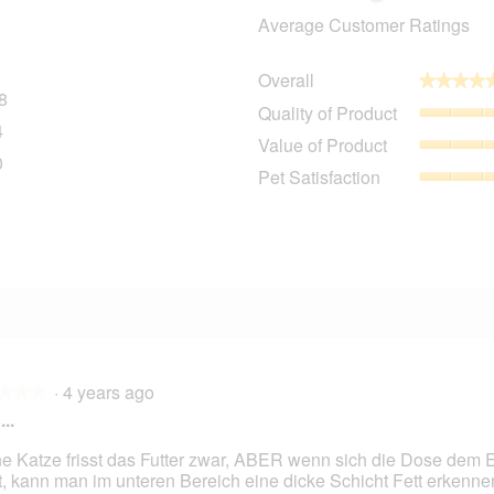
Average Customer Ratings
Overall
★★★★
★★★★
8
148 reviews with 5 stars.
Select to filter reviews with 5 stars.
Quality of Product
4
14 reviews with 4 stars.
Select to filter reviews with 4 stars.
Value of Product
0
10 reviews with 3 stars.
Select to filter reviews with 3 stars.
Pet Satisfaction
7 reviews with 2 stars.
Select to filter reviews with 2 stars.
8 reviews with 1 star.
Select to filter reviews with 1 star.
·
4 years ago
★★★
★★★
..
e Katze frisst das Futter zwar, ABER wenn sich die Dose dem 
t, kann man im unteren Bereich eine dicke Schicht Fett erkenne