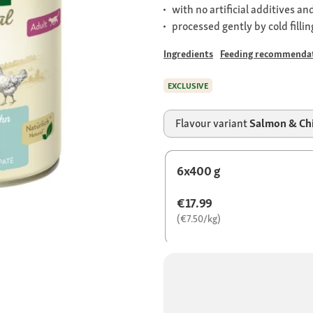
with no artificial additives a
processed gently by cold fillin
Ingredients
Feeding recommenda
EXCLUSIVE
Flavour variant
Salmon & Chi
6x400 g
€17.99
(€7.50/kg)