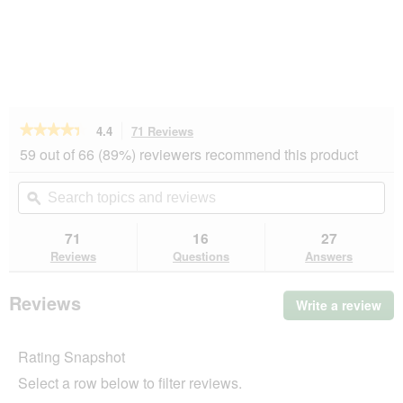
★★★★★
★★★★★
4.4
71 Reviews
This
action
4.4
59 out of 66 (89%) reviewers recommend this product
out
will
of
navigate
Search
Se
5
to
topics
ϙ
top
stars.
reviews.
and
an
Read
reviews
rev
71
16
27
reviews
for
Reviews
Questions
Answers
REAL
NATURE
Naturstreu
Reviews
Write a review
.
klumpend
Thi
Sensitive
Maniok
act
6
Rating Snapshot
will
kg
op
Select a row below to filter reviews.
a