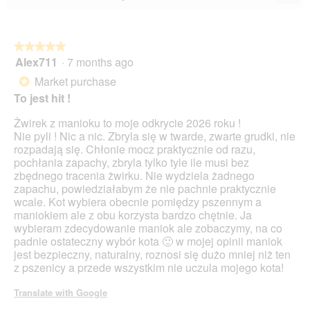
Clic
5.
5.
on
the
foll
butt
★★★★★
★★★★★
will
Alex711
·
7 months ago
5
upda
out
the
Market purchase
*
cont
of
belo
To jest hit !
5
stars.
Żwirek z manioku to moje odkrycie 2026 roku !
Nie pyli ! Nic a nic. Zbryla się w twarde, zwarte grudki, nie
rozpadają się. Chłonie mocz praktycznie od razu,
pochłania zapachy, zbryla tylko tyle ile musi bez
zbędnego tracenia żwirku. Nie wydziela żadnego
zapachu, powiedziałabym że nie pachnie praktycznie
wcale. Kot wybiera obecnie pomiędzy pszennym a
maniokiem ale z obu korzysta bardzo chętnie. Ja
wybieram zdecydowanie maniok ale zobaczymy, na co
padnie ostateczny wybór kota 🙂 w mojej opinii maniok
jest bezpieczny, naturalny, roznosi się dużo mniej niż ten
z pszenicy a przede wszystkim nie uczula mojego kota!
Translate with Google