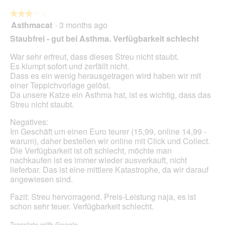
★★★★★
★★★★★
Asthmacat
·
3 months ago
3
out
Staubfrei - gut bei Asthma. Verfügbarkeit schlecht
of
5
War sehr erfreut, dass dieses Streu nicht staubt.
stars.
Es klumpt sofort und zerfällt nicht.
Dass es ein wenig herausgetragen wird haben wir mit
einer Teppichvorlage gelöst.
Da unsere Katze ein Asthma hat, ist es wichtig, dass das
Streu nicht staubt.
Negatives:
Im Geschäft um einen Euro teurer (15,99, online 14,99 -
warum), daher bestellen wir online mit Click und Collect.
Die Verfügbarkeit ist oft schlecht, möchte man
nachkaufen ist es immer wieder ausverkauft, nicht
lieferbar. Das ist eine mittlere Katastrophe, da wir darauf
angewiesen sind.
Fazit: Streu hervorragend. Preis-Leistung naja, es ist
schon sehr teuer. Verfügbarkeit schlecht.
Translate with Google