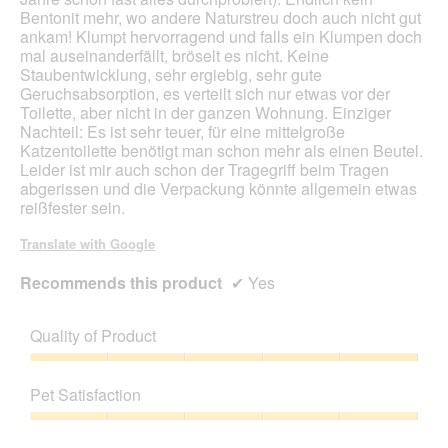
a
Bentonit mehr, wo andere Naturstreu doch auch nicht gut
l
ankam! Klumpt hervorragend und falls ein Klumpen doch
d
mal auseinanderfällt, bröselt es nicht. Keine
i
Staubentwicklung, sehr ergiebig, sehr gute
a
Geruchsabsorption, es verteilt sich nur etwas vor der
l
Toilette, aber nicht in der ganzen Wohnung. Einziger
o
Nachteil: Es ist sehr teuer, für eine mittelgroße
g
Katzentoilette benötigt man schon mehr als einen Beutel.
.
Leider ist mir auch schon der Tragegriff beim Tragen
abgerissen und die Verpackung könnte allgemein etwas
reißfester sein.
Translate with Google
Recommends this product
✔
Yes
Quality of Product
Quality
of
Pet Satisfaction
Product,
5
Pet
out