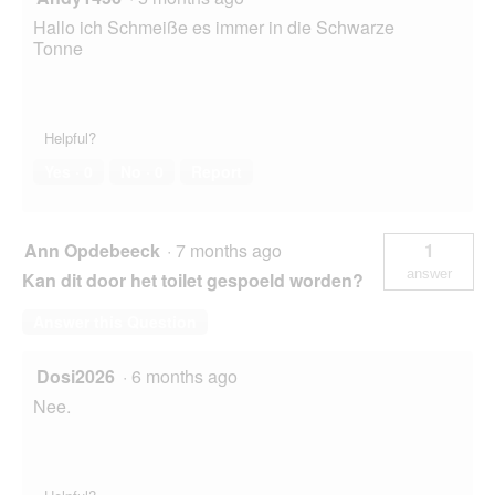
Hallo ich Schmeiße es immer in die Schwarze
Tonne
Helpful?
Yes ·
0
No ·
0
Report
Ann Opdebeeck
·
7 months ago
1
answer
Kan dit door het toilet gespoeld worden?
Answer this Question
Dosi2026
·
6 months ago
Nee.