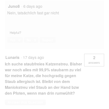
Juno8
·
6 days ago
Nein, tatsächlich fast gar nicht
Helpful?
Yes ·
0
No ·
0
Report
Lunaris
·
17 days ago
2
answers
Ich suche staubfreies Katzenstreu. Bisher
war noch alles mit 99,9% staubarm zu viel
für meine Katze, die hochgradig gegen
Staub allergisch ist. Bleibt von dem
Maniokstreu viel Staub an der Hand bzw
den Pfoten, wenn man drin rumwühlt?
Answer this Question