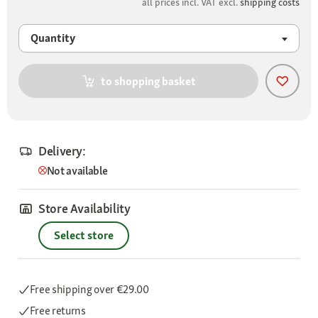
all prices incl. VAT excl.
shipping costs
Quantity
to shopping basket
Delivery:
Not available
Store Availability
Select store
Free shipping
over €29.00
Free returns