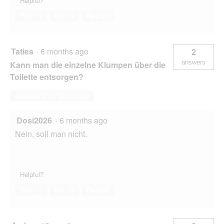
Helpful?
Yes ·
1
No ·
0
Report
Taties
·
6 months ago
2
answers
Kann man die einzelne Klumpen über die
Toilette entsorgen?
Answer this Question
Dosi2026
·
6 months ago
Nein, soll man nicht.
Helpful?
Yes ·
1
No ·
0
Report