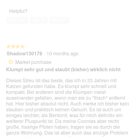
Satisfaction,
of
5
Helpful?
5
out
of
Yes ·
21
No ·
0
Report
5
★★★★★
★★★★★
Shadow130178
·
10 months ago
4
out
Market purchase
*
of
Klumpt sehr gut und staubt (bisher) wirklich nicht
5
stars.
Dieses Streu ist das beste, das ich in 23 Jahren mit
Katzen gefunden habe. Es klumpt sehr schnell und
kompakt. Bei anderen sind die Klumpen meist
auseinander gefallen, wenn man sie zu "frisch" entfernt
hat. Hier bisher absolut nicht. Auch merke ich bisher kein
stauben und praktisch keinen Geruch. Es ist auch um
einiges leichter, als Bentonit, was für mich definitiv ein
weiterer Pluspunkt ist. Da meine Coonies aber recht
große, haarige Pfoten haben, tragen sie es durch die
ganze Wohnung. Das ist aber auch das einzige Problem