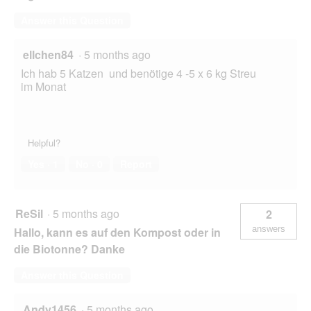
Answer this Question
ellchen84
·
5 months ago
Ich hab 5 Katzen und benötige 4 -5 x 6 kg Streu
im Monat
Helpful?
Yes ·
1
No ·
0
Report
ReSil
·
5 months ago
2
answers
Hallo, kann es auf den Kompost oder in
die Biotonne? Danke
Answer this Question
Andy1456
·
5 months ago