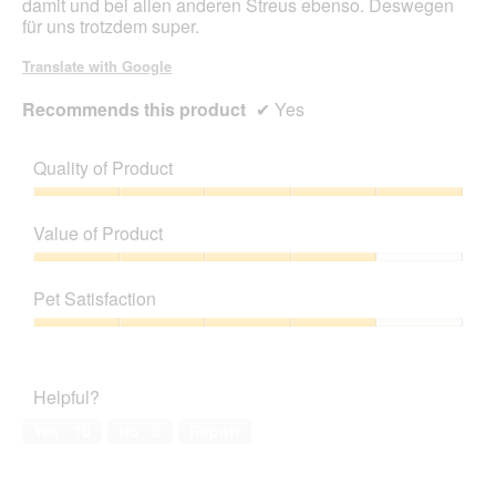
damit und bei allen anderen Streus ebenso. Deswegen
für uns trotzdem super.
Translate with Google
Recommends this product
✔
Yes
Quality of Product
Quality
of
Value of Product
Product,
5
Value
out
of
Pet Satisfaction
of
Product,
5
4
Pet
out
Satisfaction,
of
4
Helpful?
5
out
of
Yes ·
10
No ·
0
Report
5