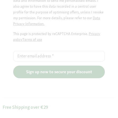
data and information to send me personalised emails. I
also agree to have this data recorded in a central user
profile for the purpose of optimising offers, unless I revoke
my permission. For more details, please refer to our
Data
Privacy Information.
This page is protected by reCAPTCHA Enterprise.
Privacy
policy
Terms of use
Enter email address
*
Sign up now to secure your discount
Free Shipping over €29