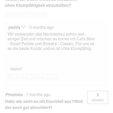
ohne Klumpfähigkeit einzubüßen?
Answer this Question
paddy *-*
·
3 months ago
Wir verwenden das Maniokstreu schon seit
einiger Zeit und mischen es immer mit Cat's Best
- Smart Pellets und Biokat's - Classic. Für uns ist
es die beste Kombi und es ist Ultra Klumpfähig.
Helpful?
Yes ·
0
No ·
0
Report
Phedoka
·
7 months ago
3
answers
Hallo wie sieht es mit Durchfall aus?Wird
der auch gut absorbiert?