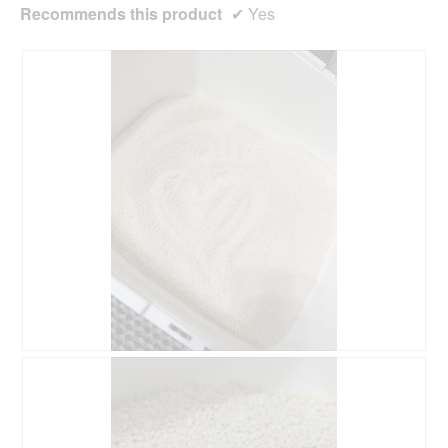
Recommends this product
✔
Yes
R
P
e
h
v
o
i
t
e
o