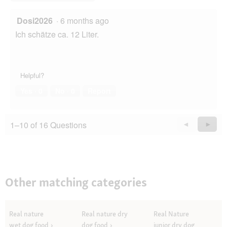
Dosi2026
·
6 months ago
Ich schätze ca. 12 Liter.
Helpful?
Yes ·
0
No ·
0
Report
1–10 of 16 Questions
Previous
◄
Next
►
Questions
Quest
Other matching categories
Real nature
Real nature dry
Real Nature
wet dog food
dog food
junior dry dog