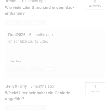
Amhe
·
10 months ago
2
answers
Wie viele Liter Streu sind in dem Sack
enthalten?
Answer this Question
Dosi2026
·
6 months ago
Ich schätze ca. 12 Liter.
Helpful?
Yes ·
1
No ·
0
Report
Belly&Toffy
·
8 months ago
1
answer
Wieviel Liter beinhaltet ein Gebinde
ungefähr?
Answer this Question