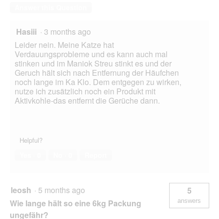
Answer this Question
Hasiii
·
3 months ago
Leider nein. Meine Katze hat
Verdauungsprobleme und es kann auch mal
stinken und im Maniok Streu stinkt es und der
Geruch hält sich nach Entfernung der Häufchen
noch lange im Ka Klo. Dem entgegen zu wirken,
nutze ich zusätzlich noch ein Produkt mit
Aktivkohle-das entfernt die Gerüche dann.
Helpful?
Yes ·
0
No ·
0
Report
leosh
·
5 months ago
5
answers
Wie lange hält so eine 6kg Packung
ungefähr?