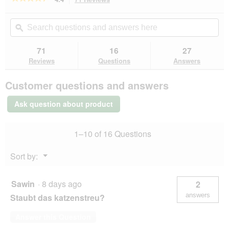
action
4.4
out
will
Search
Se
of
navigate
questions
ϙ
que
5
to
and
an
stars.
reviews.
answers
an
71
16
27
Read
here
her
reviews
Reviews
Questions
Answers
for
REAL
Customer questions and answers
NATURE
Naturstreu
klumpend
Ask question about product
Sensitive
Maniok
6
1–10 of 16 Questions
kg
Menu
Sort by:
▼
Sawin
·
8 days ago
2
answers
Staubt das katzenstreu?
Answer this Question