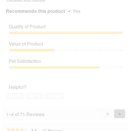
Recommends this product
✔
Yes
Quality of Product
Quality
of
Value of Product
Product,
5
Value
out
of
Pet Satisfaction
of
Product,
5
2
Pet
out
Satisfaction,
of
4
Helpful?
5
out
of
Yes ·
1
No ·
0
Report
5
1–4 of 71 Reviews
Previous
◄
Next
►
Reviews
Revie
★★★★★
★★★★★
4.4
71 Reviews
This