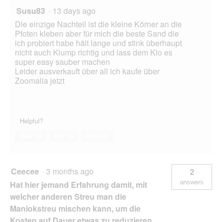
Susu83
·
13 days ago
Die einzige Nachteil ist die kleine Körner an die
Pfoten kleben aber für mich die beste Sand die
ich probiert habe hält lange und stink überhaupt
nicht auch Klump richtig und lass dem Klo es
super easy sauber machen
Leider ausverkauft über all ich kaufe über
Zoomalia jetzt
Helpful?
Yes ·
0
No ·
0
Report
Ceecee
·
3 months ago
2
answers
Hat hier jemand Erfahrung damit, mit
welcher anderen Streu man die
Maniokstreu mischen kann, um die
Kosten auf Dauer etwas zu reduzieren