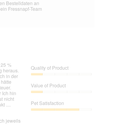
en Bestelldaten an
dein Fressnapf-Team
e 25 %
Quality of Product
g heraus.
ch in der
Quality
 hätte
of
Value of Product
euer.
Product,
 Ich hin
1
Value
t nicht
out
of
Pet Satisfaction
 ....
of
Product,
5
1
Pet
out
Satisfaction,
ch jeweils
of
4
5
out