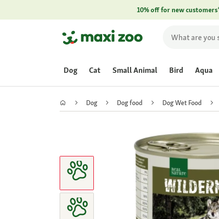
10% off for new customers
Dog
Cat
Small Animal
Bird
Aqua
Dog
Dog food
Dog Wet Food