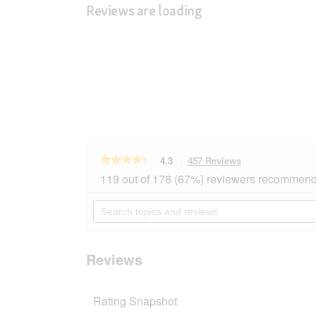
Reviews are loading
★★★★★
★★★★★
4.3
457 Reviews
This
action
4.3
119 out of 178 (67%) reviewers recommend 
out
will
of
navigate
Search
5
to
topics
stars.
reviews.
and
Read
reviews
reviews
for
Reviews
REAL
NATURE
WILDERNESS
Rating Snapshot
Adult
Wide