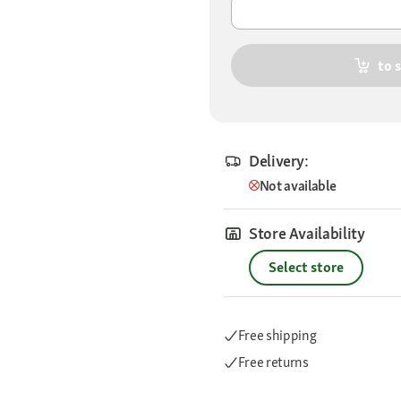
to 
Delivery:
Not available
Store Availability
Select store
Free shipping
Free returns