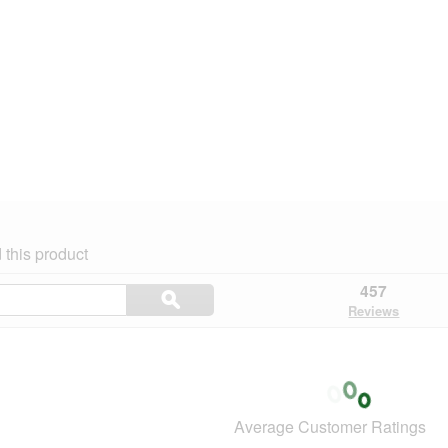
this product
Search
457
ϙ
topics
Search
Reviews
and
reviews
Average Customer Ratings