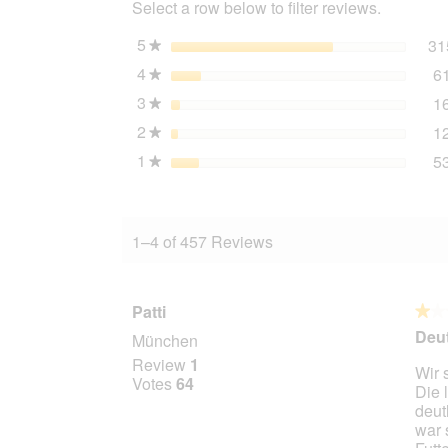
Select a row below to filter reviews.
Territory
Hare
with
5
stars
31
★
Wild
4
stars
6
Duck
★
and
3
stars
1
Trout
★
24x800
2
stars
1
★
g
1
stars
5
★
1–4 of 457 Reviews
Patti
★★
★★
1
Deut
München
out
Review
1
Wir 
of
Votes
64
Die 
5
deut
stars.
war 