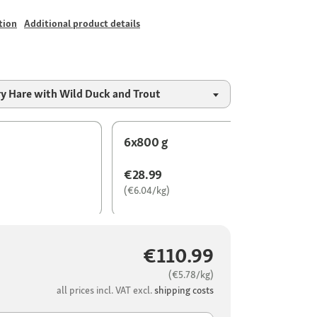
tion
Additional product details
ry Hare with Wild Duck and Trout
6x800 g
€28.99
(€6.04/kg)
€110.99
(€5.78/kg)
all prices incl. VAT excl.
shipping costs