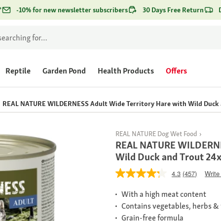
*
-10% for new newsletter subscribers
30 Days Free Return
Reptile
Garden Pond
Health Products
Offers
REAL NATURE WILDERNESS Adult Wide Territory Hare with Wild Duck 
REAL NATURE Dog Wet Food
REAL NATURE WILDERNES
Wild Duck and Trout 24
4.3
(457)
Write
With a high meat content
Contains vegetables, herbs & 
Grain-free formula