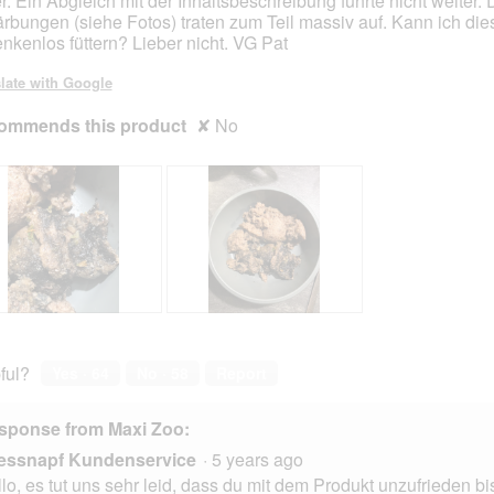
er. Ein Abgleich mit der Inhaltsbeschreibung führte nicht weiter. 
ärbungen (siehe Fotos) traten zum Teil massiv auf. Kann ich die
nkenlos füttern? Lieber nicht. VG Pat
late with Google
ommends this product
✘
No
R
P
e
h
v
o
ful?
Yes ·
64
No ·
58
Report
i
t
e
o
sponse from Maxi Zoo:
w
T
p
h
essnapf Kundenservice
·
5 years ago
h
i
lo, es tut uns sehr leid, dass du mit dem Produkt unzufrieden 
o
s