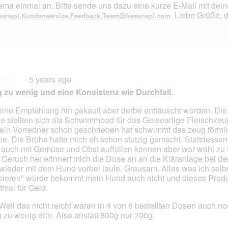
ma einmal an. Bitte sende uns dazu eine kurze E-Mail mit dein
t
a
. Liebe Grüße, 
ssnapf.Kundenservice.Feedback.Team@fressnapf.com
o
c
2
t
.
i
o
n
w
i
·
5 years ago
★★★
★★★
l
 zu wenig und eine Konsistenz wie Durchfall.
l
o
eine Empfehlung hin gekauft aber derbe enttäuscht worden. Di
p
e stellten sich als Schwimmbad für das Geleeartige Fleischzeu
e
ein Vorredner schon geschrieben hat schwimmt das zeug förmli
n
e. Die Brühe hatte mich eh schon stutzig gemacht. Stattdessen
a
auch mit Gemüse und Obst auffüllen können aber war wohl zu t
m
Geruch her erinnert mich die Dose an an die Kläranlage bei der
o
wieder mit dem Hund vorbei laufe. Grausam. Alles was ich selbs
d
bieren" würde bekommt mein Hund auch nicht und dieses Produkt
a
tmal für Geld.
l
d
Weil das nicht reicht waren in 4 von 6 bestellten Dosen auch no
i
 zu wenig drin. Also anstatt 800g nur 700g.
a