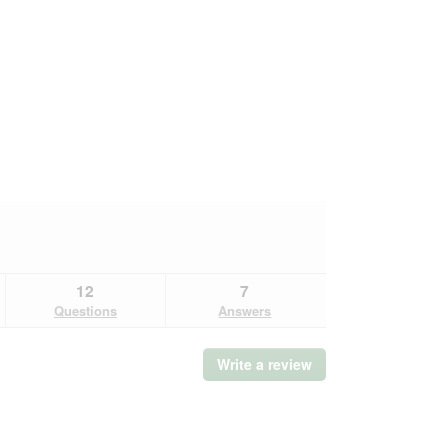
12
7
Questions
Answers
Write a review
.
This
action
will
open