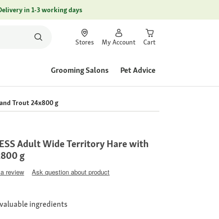
Delivery in 1-3 working days
Stores
My Account
Cart
Grooming Salons
Pet Advice
and Trout 24x800 g
S Adult Wide Territory Hare with
x800 g
 a review
Ask question about product
valuable ingredients