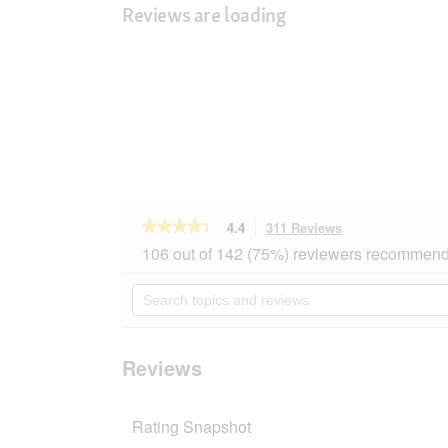
Reviews are loading
★★★★★
★★★★★
4.4
311 Reviews
This
action
4.4
106 out of 142 (75%) reviewers recommend 
out
will
of
navigate
Search
5
to
topics
stars.
reviews.
and
Read
reviews
reviews
for
Reviews
REAL
NATURE
WILDERNESS
Rating Snapshot
Adult
Pure