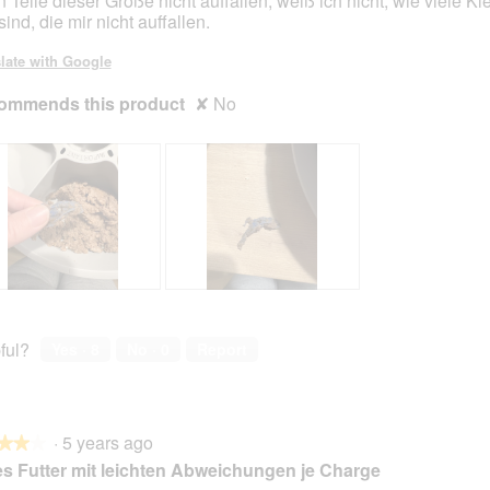
 Teile dieser Größe nicht auffallen, weiß ich nicht, wie viele Kle
sind, die mir nicht auffallen.
late with Google
ommends this product
✘
No
R
P
e
h
v
o
ful?
Yes ·
8
No ·
0
Report
i
t
e
o
w
T
p
h
·
5 years ago
h
i
★★★
★★★
o
s
s Futter mit leichten Abweichungen je Charge
t
a