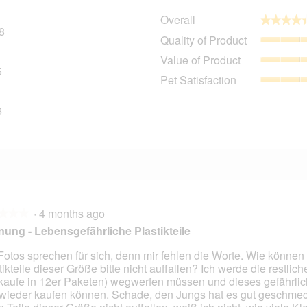
Overall
★★★★
★★★★
8
238 reviews with 5 stars.
Select to filter reviews with 5 stars.
Quality of Product
1
21 reviews with 4 stars.
Select to filter reviews with 4 stars.
Value of Product
5
15 reviews with 3 stars.
Select to filter reviews with 3 stars.
Pet Satisfaction
1
11 reviews with 2 stars.
Select to filter reviews with 2 stars.
6
26 reviews with 1 star.
Select to filter reviews with 1 star.
·
4 months ago
★★★
★★★
ung - Lebensgefährliche Plastikteile
Fotos sprechen für sich, denn mir fehlen die Worte. Wie können
tikteile dieser Größe bitte nicht auffallen? Ich werde die restli
 kaufe in 12er Paketen) wegwerfen müssen und dieses gefährlic
wieder kaufen können. Schade, den Jungs hat es gut geschmec