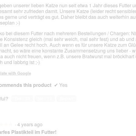
o
c
geben unserer lieben Katze nun seit etwa 1 Jahr dieses Futter u
2
t
esamt sehr zufrieden damit. Unsere Katze (leider recht sensibl
.
i
 es gerne und verträgt es gut. Daher bleibt das auch weiterhin a
o
seplan :-)
n
o bei diesem Futter nach mehreren Bestellungen / Chargen: N
w
die Konsistenz gleich (mal sehr weich, mal sehr fest) und ab und
i
il an Gelee recht hoch. Auch wenn es für unsere Katze zum Glü
l
acht, so wäre eine konstante Zusammensetzung uns lieber - w
l
ja auch nicht freuen, wenn z.B. unsere Bratwurst mal bröcklhart
o
 und labbrig ist ;-)
p
e
late with Google
n
a
ommends this product
✔
Yes
m
o
d
ful?
Yes ·
35
No ·
13
Report
a
l
d
i
·
4 years ago
★★★
★★★
a
rfes Plastikteil im Futter!
l