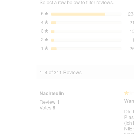
Select a row below to filter reviews.
Beef
6x400
g
5
stars
23
★
4
stars
2
★
3
stars
1
★
2
stars
1
★
1
stars
2
★
1–4 of 311 Reviews
Nachteulin
★★
★★
1
Warn
Review
1
out
Votes
8
Die 
of
Plas
5
(ich
stars.
NIE 