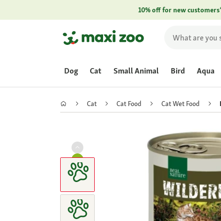
10% off for new customers
Dog
Cat
Small Animal
Bird
Aqua
Cat
Cat Food
Cat Wet Food