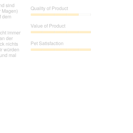
nd sind
Quality of Product
er Magen)
uf dem
Quality
of
Value of Product
Product,
icht immer
4
Value
 an der
out
of
Pet Satisfaction
ck nichts
of
Product,
ir würden
5
5
Pet
 und mal
out
Satisfaction,
of
5
5
out
of
5