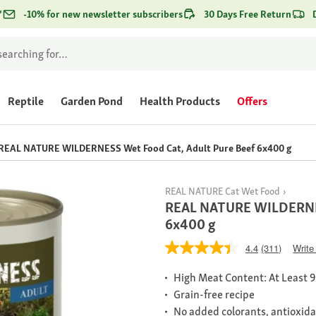
*
-10% for new newsletter subscribers
30 Days Free Return
Reptile
Garden Pond
Health Products
Offers
REAL NATURE WILDERNESS Wet Food Cat, Adult Pure Beef 6x400 g
REAL NATURE Cat Wet Food
REAL NATURE WILDERNES
6x400 g
4.4
(311)
Write
High Meat Content: At Least 9
Grain-free recipe
No added colorants, antioxida