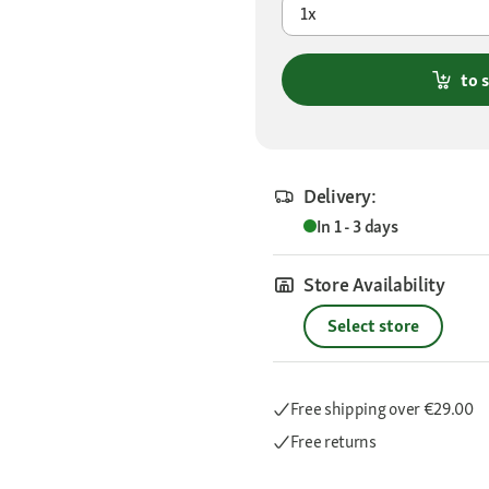
1x
to 
Delivery:
In 1 - 3 days
Store Availability
Select store
Free shipping
over €29.00
Free returns