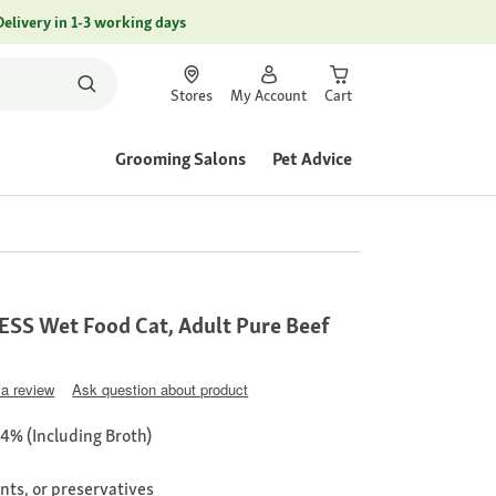
Delivery in 1-3 working days
Stores
My Account
Cart
Grooming Salons
Pet Advice
S Wet Food Cat, Adult Pure Beef
 a review
Ask question about product
4% (Including Broth)
nts, or preservatives