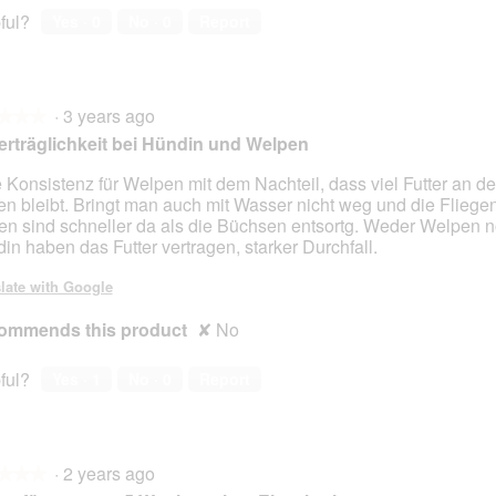
ful?
Yes ·
0
No ·
0
Report
·
3 years ago
★★★
★★★
rträglichkeit bei Hündin und Welpen
e Konsistenz für Welpen mit dem Nachteil, dass viel Futter an d
en bleibt. Bringt man auch mit Wasser nicht weg und die Fliege
n sind schneller da als die Büchsen entsortg. Weder Welpen 
in haben das Futter vertragen, starker Durchfall.
late with Google
ommends this product
✘
No
ful?
Yes ·
1
No ·
0
Report
·
2 years ago
★★★
★★★