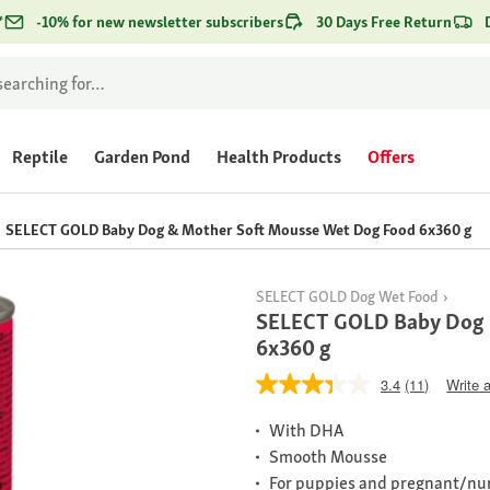
*
-10% for new newsletter subscribers
30 Days Free Return
Reptile
Garden Pond
Health Products
Offers
SELECT GOLD Baby Dog & Mother Soft Mousse Wet Dog Food 6x360 g
SELECT GOLD Dog Wet Food
SELECT GOLD Baby Dog 
6x360 g
3.4
(11)
Write 
With DHA
Smooth Mousse
For puppies and pregnant/nu