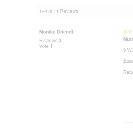
1–4 of 11 Reviews
Monika Driendl
★★
★★
5
Mutt
Reviews
3
out
Vote
1
9 Wü
of
5
Trans
stars.
Rec
R
P
e
h