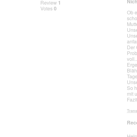
o
Nich
Review
1
d
out
Votes
0
a
Ob es
of
l
scho
5
d
Mutt
stars.
i
Unse
a
Unse
l
anfa
o
Der 
g
Prob
.
voll..
Erge
Bläh
Tage
Unse
So ha
mit 
Fazi
Trans
Rec
Help