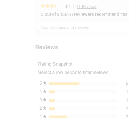
★★★★★
★★★★★
3.4
11 Reviews
This
action
3.4
5 out of 9 (56%) reviewers recommend this
out
will
of
navigate
Search
5
to
topics
stars.
reviews.
and
Read
reviews
reviews
for
Reviews
SELECT
GOLD
Nassfutter
Rating Snapshot
Hund
Baby
Select a row below to filter reviews.
Dog
&
Mother
5
stars
5
★
Soft
4
stars
1
Mousse
★
6x360
3
stars
1
g
★
2
stars
1
★
1
stars
3
★