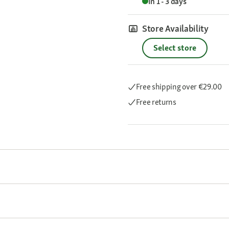
In 1 - 3 days
Store Availability
Select store
Free shipping
over €29.00
Free returns