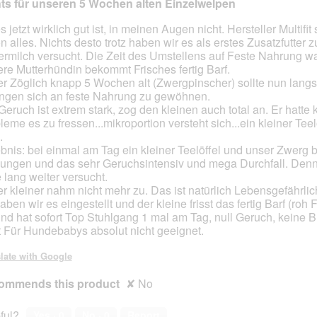
ts für unseren 5 Wochen alten Einzelwelpen
 jetzt wirklich gut ist, in meinen Augen nicht. Hersteller Multifit 
n alles. Nichts desto trotz haben wir es als erstes Zusatzfutter z
ermilch versucht. Die Zeit des Umstellens auf Feste Nahrung wa
re Mutterhündin bekommt Frisches fertig Barf.
r Zöglich knapp 5 Wochen alt (Zwergpinscher) sollte nun lang
ngen sich an feste Nahrung zu gewöhnen.
Geruch ist extrem stark, zog den kleinen auch total an. Er hatte k
leme es zu fressen...mikroportion versteht sich...ein kleiner Teel
.
bnis: bei einmal am Tag ein kleiner Teelöffel und unser Zwerg
ungen und das sehr Geruchsintensiv und mega Durchfall. Den
 lang weiter versucht.
r kleiner nahm nicht mehr zu. Das ist natürlich Lebensgefährlic
ben wir es eingestellt und der kleine frisst das fertig Barf (roh 
und hat sofort Top Stuhlgang 1 mal am Tag, null Geruch, keine 
t Für Hundebabys absolut nicht geeignet.
late with Google
ommends this product
✘
No
ful?
Yes ·
0
No ·
0
Report