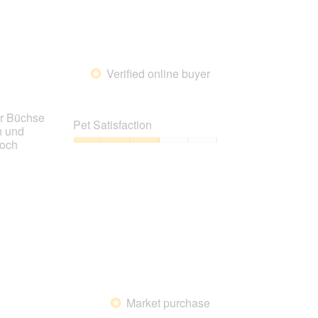
Verified online buyer
*
er Büchse
Pet Satisfaction
n und
noch
Pet
Satisfaction,
3
out
of
5
Market purchase
*