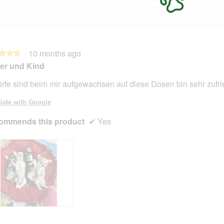
·
10 months ago
★★★
★★★
er und Kind
rfe sind beim mir aufgewachsen auf diese Dosen bin sehr zufr
late with Google
ommends this product
✔
Yes