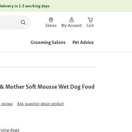
Delivery in 1-3 working days
Stores
My Account
Cart
Grooming Salons
Pet Advice
& Mother Soft Mousse Wet Dog Food
a review
Ask question about product
rsing dogs