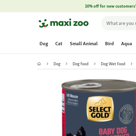
10% off for new customers
Dog
Cat
Small Animal
Bird
Aqua
Dog
Dog food
Dog Wet Food