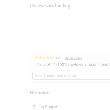
Reviews are loading
★★★★★
★★★★★
4.9
42 Reviews
This
action
4.9
17 out of 17 (100%) reviewers recommend t
out
will
of
navigate
Search
5
to
topics
stars.
reviews.
and
Read
reviews
reviews
for
Reviews
SELECT
GOLD
Outdoor
Rating Snapshot
Adult
Poultry