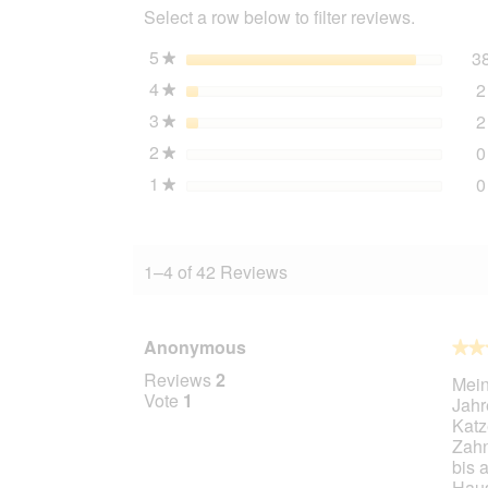
Select a row below to filter reviews.
and
Rice
2.5
5
stars
3
★
kg
4
stars
2
★
3
stars
2
★
2
stars
0
★
1
stars
0
★
1–4 of 42 Reviews
Anonymous
★★
★★
5
Reviews
2
Mein
out
Vote
1
Jahr
of
Katz
5
Zahn
stars.
bis 
Haus