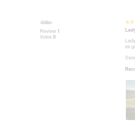
-Udo-
★★
★★
5
Lady
Review
1
out
Votes
0
Lady
of
es g
5
stars.
Trans
Rec
R
P
e
h
v
o