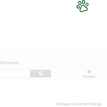
his product
Search
42
ϙ
topics
Search
Reviews
and
reviews
Average Customer Ratings