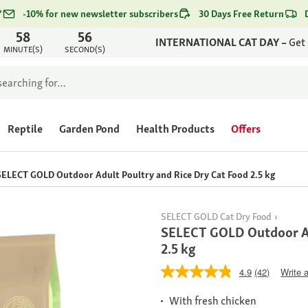
*
-10% for new newsletter subscribers
30 Days Free Return
58
56
INTERNATIONAL CAT DAY –
Get
MINUTE(S)
SECOND(S)
Reptile
Garden Pond
Health Products
Offers
SELECT GOLD Outdoor Adult Poultry and Rice Dry Cat Food 2.5 kg
SELECT GOLD Cat Dry Food
SELECT GOLD Outdoor Ad
2.5 kg
4.9
(42)
Write 
With fresh chicken