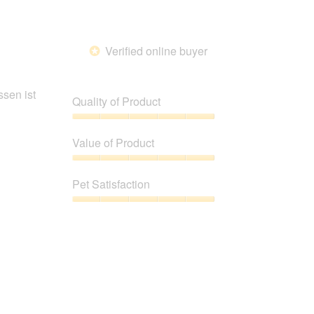
Verified online buyer
*
sen ist
Quality of Product
Quality
of
Value of Product
Product,
5
Value
out
of
Pet Satisfaction
of
Product,
5
5
Pet
out
Satisfaction,
of
5
5
out
of
5