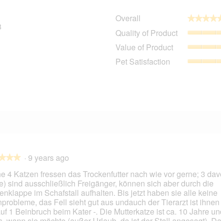
Overall
★★★★
★★★★
8
38 reviews with 5 stars.
Select to filter reviews with 5 stars.
Quality of Product
2 reviews with 4 stars.
Select to filter reviews with 4 stars.
Value of Product
2 reviews with 3 stars.
Select to filter reviews with 3 stars.
Pet Satisfaction
0 reviews with 2 stars.
Select to filter reviews with 2 stars.
0 reviews with 1 star.
Select to filter reviews with 1 star.
·
9 years ago
★★★
★★★
e 4 Katzen fressen das Trockenfutter nach wie vor gerne; 3 dav
e) sind ausschließlich Freigänger, können sich aber durch die
enklappe im Schafstall aufhalten. Bis jetzt haben sie alle keine
probleme, das Fell sieht gut aus undauch der Tierarzt ist ihnen 
auf 1 Beinbruch beim Kater -. Die Mutterkatze ist ca. 10 Jahre un
, wann sie möchte (außer Urlaub, da ist der Stall angesagt). Da