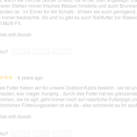
eren Stellen immer frisches Wasser hinstelle und auch Brunn
anden ist - im Eimer für die Schafe - trinken sie auch genügend,
 immer beobachte. Ab und zu gibt es auch Naßfutter zur Abwec
 Multi-Fit.
late with Google
ful?
Yes ·
1
No ·
0
Report
·
6 years ago
★★★
★★★
es Futter haben wir für unsere Outdoor-Katze bestellt - sie ist un
laufen, war mager, hungrig... durch das Futter hat sie glänzende
mmen, sie ist agil, geht immer noch auf natürliche Futterjagd u
hnlichen Fütterungszeiten ist sie da - also schmeckt es ihr auc
late with Google
ful?
Yes ·
4
No ·
0
Report