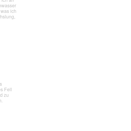
enwasser
 was ich
hslung,
s
s Fell
nd zu
h.