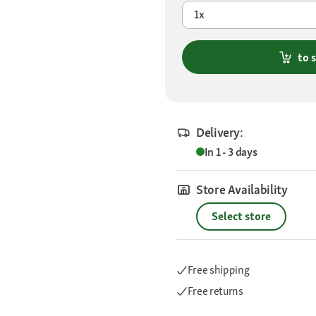
1x
to 
Delivery:
In 1 - 3 days
Store Availability
Select store
Free shipping
Free returns