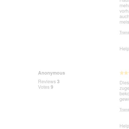
mehr
vorh
auch
meist
Trans
Help
Anonymous
★★
★★
5
Reviews
3
Dies
out
Votes
9
zuge
of
beko
5
gewö
stars.
Trans
Help