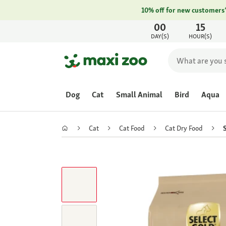
10% off for new customers
00
15
DAY(S)
HOUR(S)
Dog
Cat
Small Animal
Bird
Aqua
Cat
Cat Food
Cat Dry Food