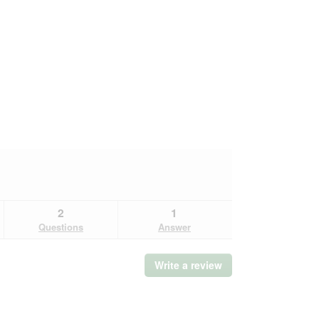
2
1
Questions
Answer
Write a review
.
This
action
will