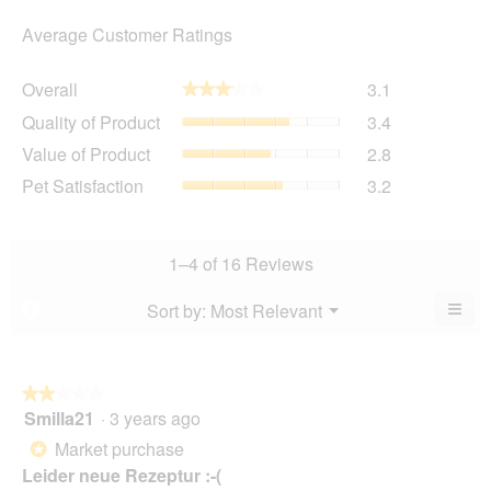
Average Customer Ratings
Overall,
Overall
3.1
★★★★★
★★★★★
average
Quality
Quality of Product
3.4
rating
of
value
Value
Value of Product
2.8
Product,
is
of
average
Pet
Pet Satisfaction
3.2
3.1
Product,
rating
Satisfaction,
of
average
value
average
5.
rating
is
rating
value
3.4
value
1–4 of 16 Reviews
is
of
is
2.8
5.
3.2
≡
Menu
Sort by:
Most Relevant
?
of
▼
of
Clic
5.
5.
on
the
foll
butt
★★★★★
★★★★★
will
Smilla21
·
3 years ago
2
upda
out
the
Market purchase
*
cont
of
belo
Leider neue Rezeptur :-(
5