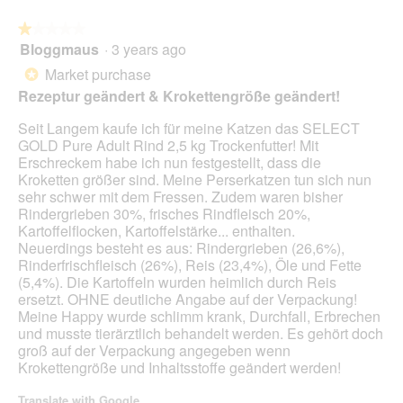
.
t
o
★★★★★
★★★★★
u
p
Bloggmaus
·
3 years ago
r
e
1
v
n
out
Market purchase
*
e
a
of
Rezeptur geändert & Krokettengröße geändert!
r
m
5
ä
o
stars.
Seit Langem kaufe ich für meine Katzen das SELECT
n
d
GOLD Pure Adult Rind 2,5 kg Trockenfutter! Mit
d
a
Erschreckem habe ich nun festgestellt, dass die
e
l
Kroketten größer sind. Meine Perserkatzen tun sich nun
r
d
sehr schwer mit dem Fressen. Zudem waren bisher
t
i
Rindergrieben 30%, frisches Rindfleisch 20%,
.
a
Kartoffelflocken, Kartoffelstärke... enthalten.
l
Neuerdings besteht es aus: Rindergrieben (26,6%),
o
Rinderfrischfleisch (26%), Reis (23,4%), Öle und Fette
g
(5,4%). Die Kartoffeln wurden heimlich durch Reis
.
ersetzt. OHNE deutliche Angabe auf der Verpackung!
Meine Happy wurde schlimm krank, Durchfall, Erbrechen
und musste tierärztlich behandelt werden. Es gehört doch
groß auf der Verpackung angegeben wenn
Krokettengröße und Inhaltsstoffe geändert werden!
Translate with Google