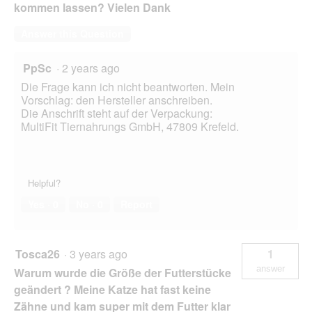
kommen lassen? Vielen Dank
Answer this Question
PpSc
·
2 years ago
Die Frage kann ich nicht beantworten. Mein
Vorschlag: den Hersteller anschreiben.
Die Anschrift steht auf der Verpackung:
MultiFit Tiernahrungs GmbH, 47809 Krefeld.
Helpful?
Yes ·
0
No ·
0
Report
Tosca26
·
3 years ago
1
answer
Warum wurde die Größe der Futterstücke
geändert ? Meine Katze hat fast keine
Zähne und kam super mit dem Futter klar