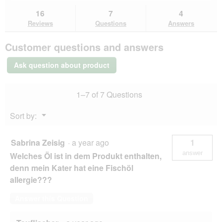
to
and
an
)
stars.
reviews.
answers
an
16
7
4
a
Read
here
her
reviews
l
Reviews
Questions
Answers
for
t
SELECT
e
Customer questions and answers
GOLD
R
Pure
e
Adult
Ask question about product
Beef
z
300
e
g
p
1–7 of 7 Questions
t
u
Menu
Sort by:
r
▼
(
d
Sabrina Zeisig
·
a year ago
1
u
answer
n
Welches Öl ist in dem Produkt enthalten,
k
denn mein Kater hat eine Fischöl
e
allergie???
l
u
Answer this Question
n
d
g