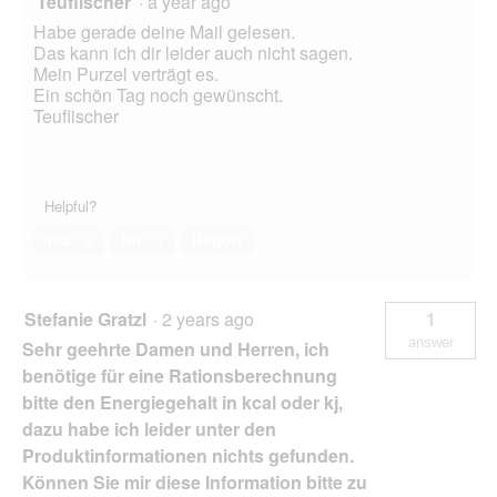
Teuflischer
·
a year ago
r
Habe gerade deine Mail gelesen.
ö
Das kann ich dir leider auch nicht sagen.
ß
Mein Purzel verträgt es.
e
Ein schön Tag noch gewünscht.
r
Teuflischer
)
Helpful?
Yes ·
0
No ·
1
Report
Stefanie Gratzl
·
2 years ago
1
answer
Sehr geehrte Damen und Herren, ich
benötige für eine Rationsberechnung
bitte den Energiegehalt in kcal oder kj,
dazu habe ich leider unter den
Produktinformationen nichts gefunden.
Können Sie mir diese Information bitte zu