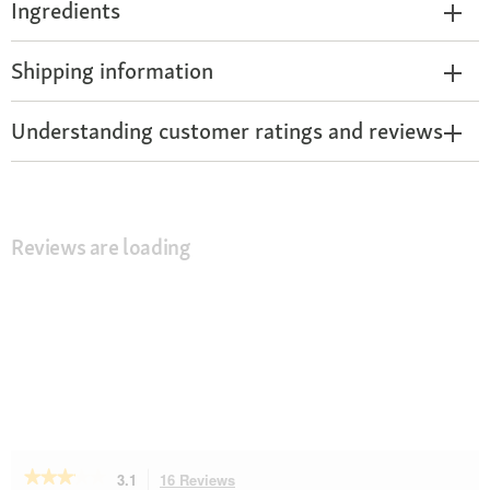
Ingredients
Shipping information
Understanding customer ratings and reviews
Reviews are loading
★★★★★
★★★★★
3.1
16 Reviews
This