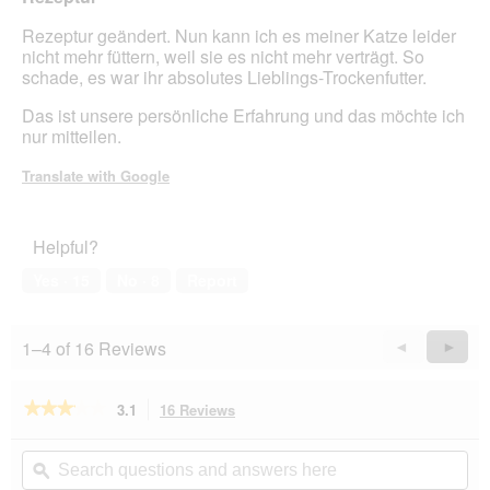
r
m
k
o
stars.
Rezeptur geändert. Nun kann ich es meiner Katze leider
e
d
nicht mehr füttern, weil sie es nicht mehr verträgt. So
n
a
schade, es war ihr absolutes Lieblings-Trockenfutter.
n
l
e
d
Das ist unsere persönliche Erfahrung und das möchte ich
n
i
nur mitteilen.
n
a
e
l
Translate with Google
u
o
e
g
R
.
Helpful?
e
z
Yes ·
15
No ·
8
Report
e
p
t
1–4 of 16 Reviews
Previous
◄
Next
►
u
Reviews
Revie
r
(
★★★★★
★★★★★
3.1
16 Reviews
This
h
action
3.1
e
out
will
Search
Se
l
of
navigate
questions
ϙ
que
l
5