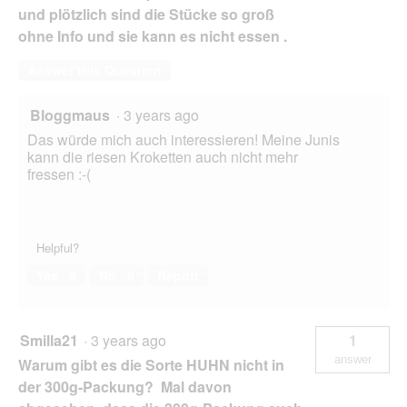
und plötzlich sind die Stücke so groß
ohne Info und sie kann es nicht essen .
Answer this Question
Bloggmaus
·
3 years ago
Das würde mich auch interessieren! Meine Junis
kann die riesen Kroketten auch nicht mehr
fressen :-(
Helpful?
Yes ·
0
No ·
0
Report
Smilla21
·
3 years ago
1
answer
Warum gibt es die Sorte HUHN nicht in
der 300g-Packung? Mal davon