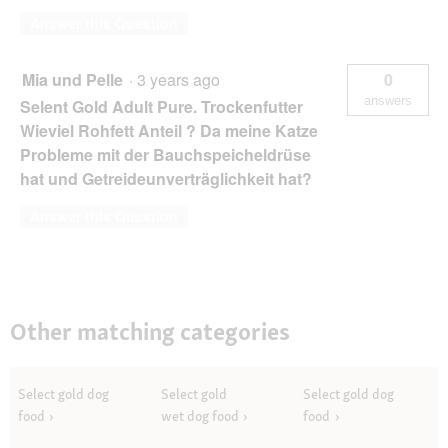
Answer this Question
Mia und Pelle
·
3 years ago
0
answers
Selent Gold Adult Pure. Trockenfutter
Wieviel Rohfett Anteil ? Da meine Katze
Probleme mit der Bauchspeicheldrüse
hat und Getreideunverträglichkeit hat?
Answer this Question
Other matching categories
Select gold dog
Select gold
Select gold dog
food
wet dog food
food