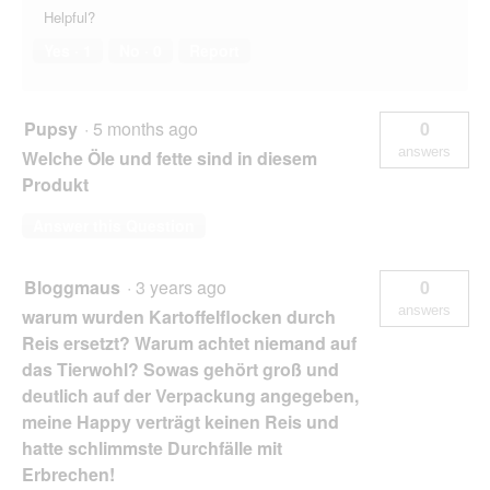
Helpful?
Yes ·
1
No ·
0
Report
Pupsy
·
5 months ago
0
answers
Welche Öle und fette sind in diesem
Produkt
Answer this Question
Bloggmaus
·
3 years ago
0
answers
warum wurden Kartoffelflocken durch
Reis ersetzt? Warum achtet niemand auf
das Tierwohl? Sowas gehört groß und
deutlich auf der Verpackung angegeben,
meine Happy verträgt keinen Reis und
hatte schlimmste Durchfälle mit
Erbrechen!