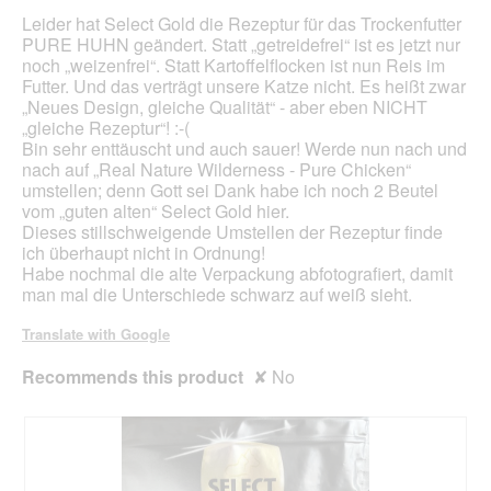
stars.
Leider hat Select Gold die Rezeptur für das Trockenfutter
PURE HUHN geändert. Statt „getreidefrei“ ist es jetzt nur
noch „weizenfrei“. Statt Kartoffelflocken ist nun Reis im
Futter. Und das verträgt unsere Katze nicht. Es heißt zwar
„Neues Design, gleiche Qualität“ - aber eben NICHT
„gleiche Rezeptur“! :-(
Bin sehr enttäuscht und auch sauer! Werde nun nach und
nach auf „Real Nature Wilderness - Pure Chicken“
umstellen; denn Gott sei Dank habe ich noch 2 Beutel
vom „guten alten“ Select Gold hier.
Dieses stillschweigende Umstellen der Rezeptur finde
ich überhaupt nicht in Ordnung!
Habe nochmal die alte Verpackung abfotografiert, damit
man mal die Unterschiede schwarz auf weiß sieht.
Translate with Google
Recommends this product
✘
No