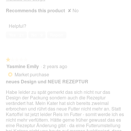
Recommends this product
✘
No
Helpful?
Yes ·
21
No ·
9
Report
★★★★★
★★★★★
Yasmine Emily
·
2 years ago
1
out
Market purchase
*
of
neues Design und NEUE REZEPTUR
5
stars.
Habe leider zu spät gemerkt das sich nicht nur das
Design der Packung sondern auch die Rezeptur
verändert hat. Mein Kater hat sich bereits zweimal
erbrochen und rührt das neue Futter nicht mehr an. Statt
Kartoffel ist jetzt leider Reis im Futter - somit werde ich es
nicht mehr verfüttern. Hätte gerne früher gewusst das es
eine Rezeptur Änderung gibt - da eine Futterumstellung
bei Katzen nicht von heute auf morgen funktioniert, dass