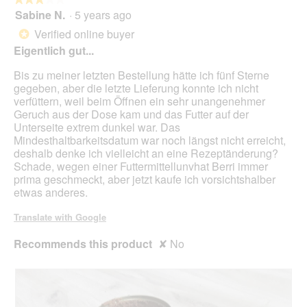
p
Sabine N.
·
5 years ago
e
3
n
out
Verified online buyer
*
a
of
Eigentlich gut...
m
5
o
stars.
Bis zu meiner letzten Bestellung hätte ich fünf Sterne
d
gegeben, aber die letzte Lieferung konnte ich nicht
a
verfüttern, weil beim Öffnen ein sehr unangenehmer
l
Geruch aus der Dose kam und das Futter auf der
d
Unterseite extrem dunkel war. Das
i
Mindesthaltbarkeitsdatum war noch längst nicht erreicht,
a
deshalb denke ich vielleicht an eine Rezeptänderung?
l
Schade, wegen einer Futtermittellunvhat Berri immer
o
prima geschmeckt, aber jetzt kaufe ich vorsichtshalber
g
etwas anderes.
.
Translate with Google
Recommends this product
✘
No