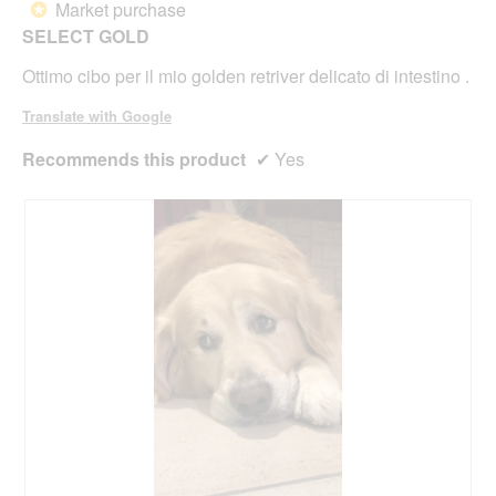
belo
Market purchase
*
5
SELECT GOLD
stars.
Ottimo cibo per il mio golden retriver delicato di intestino .
Translate with Google
Recommends this product
✔
Yes