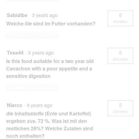
Sabidibe
·
3 years ago
0
answers
Welche öle sind im Futter vorhanden?
Answer this Question
Tess44
·
3 years ago
0
answers
Is this food suitable for a two year old
Cavachon with a poor appetite and a
sensitive digestion
Answer this Question
Niarco
·
4 years ago
0
answers
die Inhaltsstoffe (Ente und Kartoffel)
ergeben zus. 72 %. Was ist mit den
restlichen 28%? Welche Zutaten sind
noch enthalten?