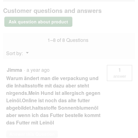
SELECT
Customer questions and answers
GOLD
Sensitive
Adult
Ask question about product
6
x
200
1–8 of 8 Questions
g
Duck
with
Menu
Sort by:
potato
▼
Jimma
·
a year ago
1
answer
Warum ändert man die verpackung und
die Inhaltsstoffe mit dazu aber steht
nirgends.Mein Hund ist allergisch gegen
Leinöl.Online ist noch das alte futter
abgebildet.haltsstoffe Sonnenblumenöl
aber wenn ich das Futter bestelle kommt
das Futter mit Leinöl
Answer this Question