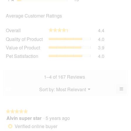
Average Customer Ratings
Overall,
Overall
4.4
★★★★★
★★★★★
average
Quality
Quality of Product
4.0
rating
of
value
Value
Value of Product
3.9
Product,
is
of
average
Pet
Pet Satisfaction
4.0
4.4
Product,
rating
Satisfaction,
of
average
value
average
5.
rating
is
rating
value
4
value
1–4 of 167 Reviews
is
of
is
3.9
5.
4
≡
Menu
Sort by:
Most Relevant
?
of
▼
of
Clic
5.
5.
on
the
foll
butt
★★★★★
★★★★★
will
Alvin super star
·
5 years ago
5
upda
out
the
Verified online buyer
*
cont
of