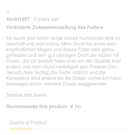
★★★★★
★★★★★
flecki1997
·
5 years ago
1
out
Veränderte Zusammenstellung des Futters
of
5
Ich kaufe jetzt schon lange dieses Hundefutter,teils im
stars.
Geschäft und jetzt online. Mein Hund hat einen sehr
empfindlichen Magen und dieses Futter sehr gerne
gefressen und sehr gut vertragen.Doch die letzten 18
Dosen ,die ich bestellt habe sind von der Qualität total
anders und mein Hund verweigert sein Fressen.Der
Geruch (teils fischig),die Farbe (rötlich) und die
Konsistenz sind anders als die Dosen vorher.Ich habe
deswegen schon mehrere Dosen weggeworfen.
Translate with Google
Recommends this product
✘
No
Quality of Product
Quality