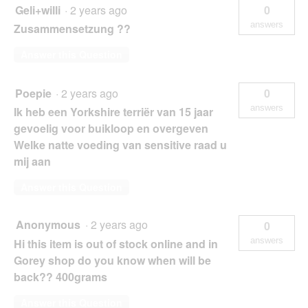
Geli+willi
·
2 years ago
0
answers
Zusammensetzung ??
Answer this Question
Poepie
·
2 years ago
0
answers
Ik heb een Yorkshire terriër van 15 jaar
gevoelig voor buikloop en overgeven
Welke natte voeding van sensitive raad u
mij aan
Answer this Question
Anonymous
·
2 years ago
0
answers
Hi this item is out of stock online and in
Gorey shop do you know when will be
back?? 400grams
Answer this Question