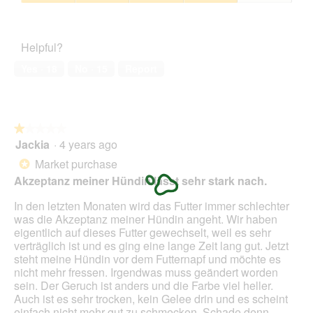
5
1
Pet
1
t
out
Satisfaction,
.
i
of
4
o
Helpful?
5
out
n
of
w
Yes ·
18
No ·
15
Report
5
i
l
l
o
★★★★★
★★★★★
p
Jackia
·
4 years ago
e
1
n
out
Market purchase
*
a
of
Akzeptanz meiner Hündin lässt sehr stark nach.
m
5
o
stars.
In den letzten Monaten wird das Futter immer schlechter
d
was die Akzeptanz meiner Hündin angeht. Wir haben
a
eigentlich auf dieses Futter gewechselt, weil es sehr
l
verträglich ist und es ging eine lange Zeit lang gut. Jetzt
d
steht meine Hündin vor dem Futternapf und möchte es
i
nicht mehr fressen. Irgendwas muss geändert worden
a
sein. Der Geruch ist anders und die Farbe viel heller.
l
Auch ist es sehr trocken, kein Gelee drin und es scheint
o
einfach nicht mehr gut zu schmecken. Schade denn