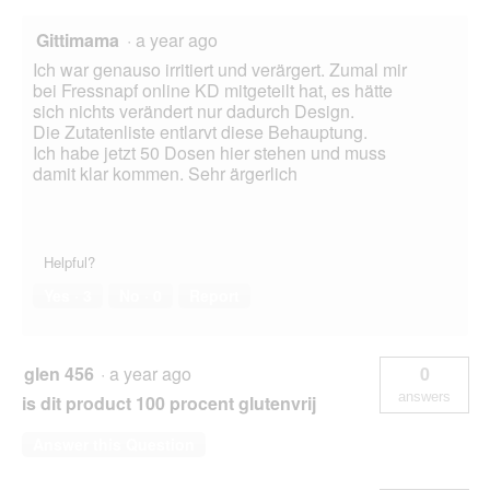
Gittimama
·
a year ago
Ich war genauso irritiert und verärgert. Zumal mir
bei Fressnapf online KD mitgeteilt hat, es hätte
sich nichts verändert nur dadurch Design.
Die Zutatenliste entlarvt diese Behauptung.
Ich habe jetzt 50 Dosen hier stehen und muss
damit klar kommen. Sehr ärgerlich
Helpful?
Yes ·
3
No ·
0
Report
glen 456
·
a year ago
0
answers
is dit product 100 procent glutenvrij
Answer this Question