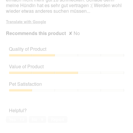
g
meine Hündin hat es sehr gut vertragen :( Werden wohl
.
wieder etwas anderes suchen müssen...
Translate with Google
Recommends this product
✘
No
Quality of Product
Quality
of
Value of Product
Product,
2
Value
out
of
Pet Satisfaction
of
Product,
5
3
Pet
out
Satisfaction,
of
1
Helpful?
5
out
of
Yes ·
13
No ·
9
Report
5