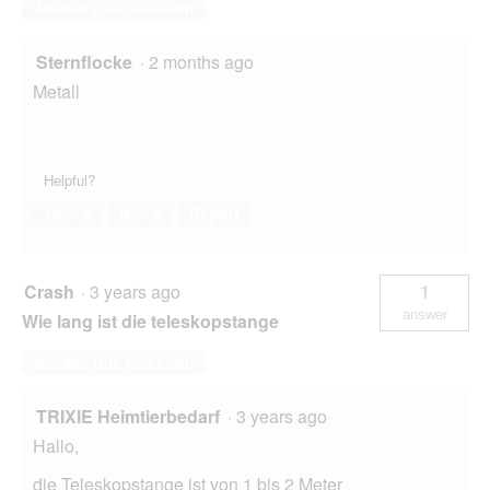
Answer this Question
Sternflocke
·
2 months ago
Metall
Helpful?
Yes ·
0
No ·
0
Report
Crash
·
3 years ago
1
answer
Wie lang ist die teleskopstange
Answer this Question
TRIXIE Heimtierbedarf
·
3 years ago
Hallo,
die Teleskopstange ist von 1 bis 2 Meter