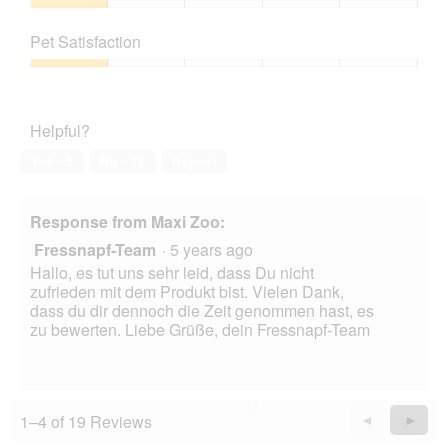
h
i
1
Value
,
s
out
of
d
a
Pet Satisfaction
of
Product,
a
c
5
1
Pet
d
t
out
Satisfaction,
u
i
of
1
r
o
Helpful?
5
out
c
n
of
h
w
Yes ·
5
No ·
16
Report
5
l
i
o
l
c
l
Response from Maxi Zoo:
k
o
Fressnapf-Team
·
5 years ago
e
p
r
e
Hallo, es tut uns sehr leid, dass Du nicht
&
n
zufrieden mit dem Produkt bist. Vielen Dank,
k
a
dass du dir dennoch die Zeit genommen hast, es
e
m
zu bewerten. Liebe Grüße, dein Fressnapf-Team
i
o
n
d
h
a
a
l
l
d
1–4 of 19 Reviews
Previous
◄
Next
►
t
i
Reviews
Revie