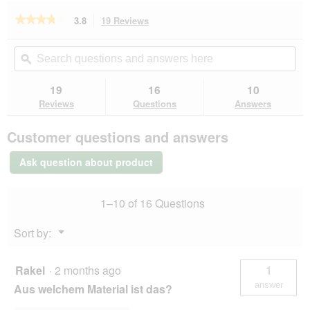
a
l
★★★★★
★★★★★
3.8
19 Reviews
This
o
action
3.8
g
out
will
Search
Se
of
.
navigate
questions
ϙ
que
5
to
and
an
stars.
reviews.
answers
an
19
16
10
Read
here
her
reviews
Reviews
Questions
Answers
for
Trixie
Customer questions and answers
wall
clamp
with
Ask question about product
telescopic
rod
1–10 of 16 Questions
Menu
Sort by:
▼
Rakel
·
2 months ago
1
answer
Aus welchem Material ist das?