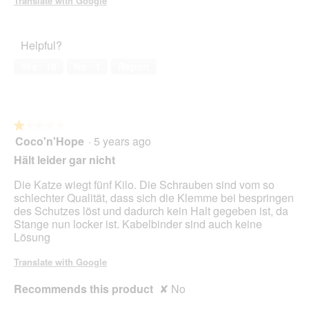
Translate with Google
i
a
l
Helpful?
o
g
Yes ·
18
No ·
1
Report
.
★★★★★
★★★★★
Coco'n'Hope
·
5 years ago
1
out
Hält leider gar nicht
of
5
Die Katze wiegt fünf Kilo. Die Schrauben sind vom so
stars.
schlechter Qualität, dass sich die Klemme bei bespringen
des Schutzes löst und dadurch kein Halt gegeben ist, da
Stange nun locker ist. Kabelbinder sind auch keine
Lösung
Translate with Google
Recommends this product
✘
No