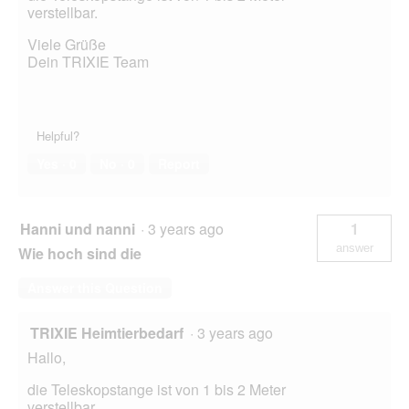
verstellbar.
Viele Grüße
Dein TRIXIE Team
Helpful?
Yes ·
0
No ·
0
Report
Hanni und nanni
·
3 years ago
1
answer
Wie hoch sind die
Answer this Question
TRIXIE Heimtierbedarf
·
3 years ago
Hallo,
die Teleskopstange ist von 1 bis 2 Meter
verstellbar.