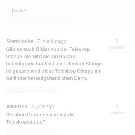
Helpful?
Yes ·
5
No ·
0
Report
Sternflocke
·
7 months ago
0
answers
Gibt es auch Bilder von der Teleskop
Stange wie wird sie am Balkon
befestigt.wie hoch ist die Teleskop Stange
im ganzen.wird diese Teleskop Stange am
Geländer befestigt.herzlichen Dank.
Answer this Question
minki123
·
a year ago
0
answers
Welchen Durchmesser hat die
Teleskopstange?
Answer this Question