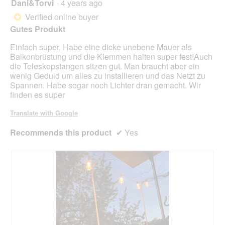
Dani&Torvi
·
4 years ago
5
upda
out
the
Verified online buyer
*
cont
of
belo
Gutes Produkt
5
stars.
Einfach super. Habe eine dicke unebene Mauer als
Balkonbrüstung und die Klemmen halten super fest!Auch
die Teleskopstangen sitzen gut. Man braucht aber ein
wenig Geduld um alles zu installieren und das Netzt zu
Spannen. Habe sogar noch Lichter dran gemacht. Wir
finden es super
Translate with Google
Recommends this product
✔
Yes