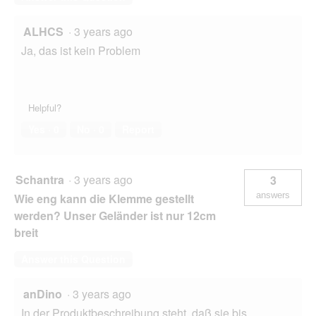
ALHCS
·
3 years ago
Ja, das ist kein Problem
Helpful?
Yes ·
0
No ·
0
Report
Schantra
·
3 years ago
3
answers
Wie eng kann die Klemme gestellt
werden? Unser Geländer ist nur 12cm
breit
Answer this Question
anDino
·
3 years ago
In der Produktbeschreibung steht, daß sie bis