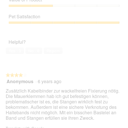
p
h
Product,
h
i
2
Value
o
s
out
of
t
a
Pet Satisfaction
of
Product,
o
c
5
2
Pet
1
t
out
Satisfaction,
.
i
of
5
o
Helpful?
5
out
n
of
w
Yes ·
3
No ·
0
Report
5
i
l
l
o
★★★★★
★★★★★
p
Anonymous
·
6 years ago
e
4
n
out
Zusätzlich Kabelbinder zur wackelfreien Fixierung nötig.
a
of
Die Mauerklemmen hab ich gut befestigen können,
m
5
problematischer ist es, die Stangen wirklich fest zu
o
stars.
bekommen. Außerdem ist eine sichere Verknotung des
d
Haltebands nicht möglich. Mit ein bisschen Bastelei an
a
Band und Stangen erfüllen sie ihren Zweck.
l
d