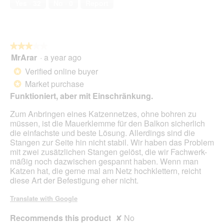
w
Yes ·
32
No ·
0
Report
5
i
l
l
o
★★★★★
★★★★★
p
MrArar
·
a year ago
e
3
n
out
Verified online buyer
*
a
of
Market purchase
*
m
5
o
Funktioniert, aber mit Einschränkung.
stars.
d
Zum Anbringen eines Katzennetzes, ohne bohren zu
a
müssen, ist die Mauerklemme für den Balkon sicherlich
l
die einfachste und beste Lösung. Allerdings sind die
d
Stangen zur Seite hin nicht stabil. Wir haben das Problem
i
mit zwei zusätzlichen Stangen gelöst, die wir Fachwerk-
a
mäßig noch dazwischen gespannt haben. Wenn man
l
Katzen hat, die gerne mal am Netz hochklettern, reicht
o
diese Art der Befestigung eher nicht.
g
.
Translate with Google
Recommends this product
✘
No