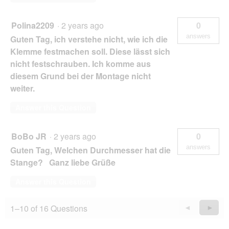
Polina2209
·
2 years ago
0
answers
Guten Tag, ich verstehe nicht, wie ich die
Klemme festmachen soll. Diese lässt sich
nicht festschrauben. Ich komme aus
diesem Grund bei der Montage nicht
weiter.
Answer this Question
BoBo JR
·
2 years ago
0
answers
Guten Tag, Welchen Durchmesser hat die
Stange? Ganz liebe Grüße
Answer this Question
1–10 of 16 Questions
Previous
◄
Next
►
Questions
Quest