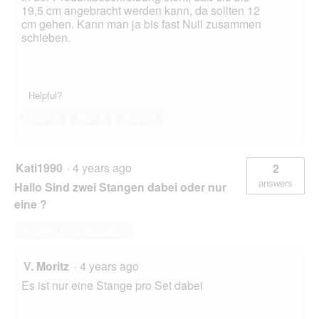
19,5 cm angebracht werden kann, da sollten 12
cm gehen. Kann man ja bis fast Null zusammen
schieben.
Helpful?
Yes ·
2
No ·
0
Report
Kati1990
·
4 years ago
2
answers
Hallo Sind zwei Stangen dabei oder nur
eine ?
Answer this Question
V. Moritz
·
4 years ago
Es ist nur eine Stange pro Set dabei