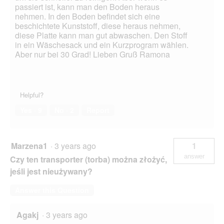
passiert ist, kann man den Boden heraus
nehmen. In den Boden befindet sich eine
beschichtete Kunststoff, diese heraus nehmen,
diese Platte kann man gut abwaschen. Den Stoff
in ein Wäschesack und ein Kurzprogram wählen.
Aber nur bei 30 Grad! Lieben Gruß Ramona
Helpful?
Yes ·
9
No ·
2
Report
Marzena1
·
3 years ago
1
answer
Czy ten transporter (torba) można złożyć,
jeśli jest nieużywany?
Answer this Question
Agakj
·
3 years ago