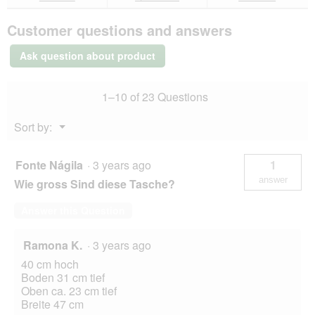
for
AniOne
Customer questions and answers
Anton
Transport
Bag
Ask question about product
1–10 of 23 Questions
Menu
Sort by:
▼
Fonte Nágila
·
3 years ago
1
answer
Wie gross Sind diese Tasche?
Answer this Question
Ramona K.
·
3 years ago
40 cm hoch
Boden 31 cm tief
Oben ca. 23 cm tief
Breite 47 cm