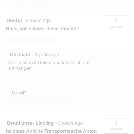
Georgi
·
3 years ago
1
answer
Hallo, wie schwer diese Tasche?
Answer this Question
Chi mam
·
3 years ago
Die Tasche ist leicht und lässt sich gut
umhängen.
Helpful?
Yes ·
0
No ·
0
Report
Benni unser Liebling
·
3 years ago
1
answer
Ist diese AniOne Transporttasche Anton