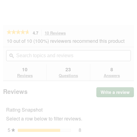
★★★★★
★★★★★
4.7
10 Reviews
This
action
4.7
10 out of 10 (100%) reviewers recommend this product
out
will
of
navigate
Search
Se
5
to
topics
ϙ
top
stars.
reviews.
and
an
Read
reviews
rev
10
23
8
reviews
for
Reviews
Questions
Answers
AniOne
Anton
Transport
Reviews
Write a review
.
Bag
Thi
act
Rating Snapshot
will
op
Select a row below to filter reviews.
a
mo
5
stars
8
8 reviews with 5 stars.
Select to filter reviews wit
★
dia