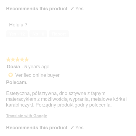
Recommends this product
✔
Yes
Helpful?
Yes ·
12
No ·
0
Report
★★★★★
★★★★★
Gosia
·
5 years ago
5
out
Verified online buyer
*
of
Polecam.
5
stars.
Estetyczna, półsztywna, dno sztywne z fajnym
materacykiem z możliwością wyprania, metalowe kółka i
karabińczyki. Porządny produkt godny polecenia.
Translate with Google
Recommends this product
✔
Yes