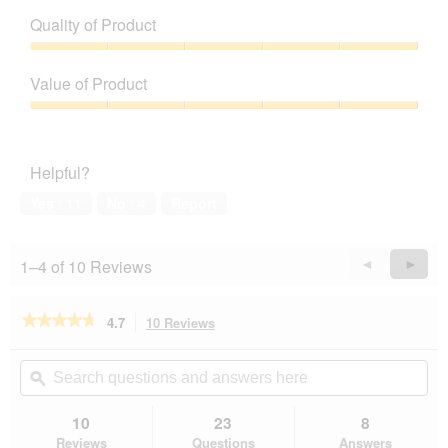
Quality of Product
Quality
of
Value of Product
Product,
5
Value
out
of
of
Product,
Helpful?
5
5
out
Yes ·
11
No ·
4
Report
of
5
1–4 of 10 Reviews
Previous
◄
Next
►
Reviews
Revie
★★★★★
★★★★★
4.7
10 Reviews
This
action
4.7
out
will
Search
Se
of
navigate
questions
ϙ
que
5
to
and
an
stars.
reviews.
answers
an
10
23
8
Read
here
her
reviews
Reviews
Questions
Answers