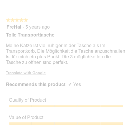
★★★★★
★★★★★
FreHal
·
5 years ago
5
out
Tolle Transporttasche
of
5
Meine Katze ist viel ruhiger in der Tasche als im
stars.
Transportkorb. Die Möglichkeit die Tasche anzuschnallen
ist für mich ein plus Punkt. Die 3 möglichkeiten die
Tasche zu öffnen sind perfekt.
Translate with Google
Recommends this product
✔
Yes
Quality of Product
Quality
of
Value of Product
Product,
5
Value