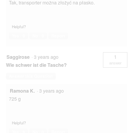
Tak, transporter można złożyć na płasko.
Helpful?
Yes ·
0
No ·
0
Report
Saggirose
·
3 years ago
1
answer
Wie schwer ist die Tasche?
Answer this Question
Ramona K.
·
3 years ago
725 g
Helpful?
Yes ·
8
No ·
0
Report