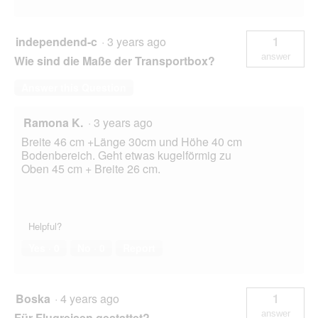
independend-c
·
3 years ago
1
answer
Wie sind die Maße der Transportbox?
Answer this Question
Ramona K.
·
3 years ago
Breite 46 cm +Länge 30cm und Höhe 40 cm
Bodenbereich. Geht etwas kugelförmig zu
Oben 45 cm + Breite 26 cm.
Helpful?
Yes ·
0
No ·
0
Report
Boska
·
4 years ago
1
answer
Für Flugreisen gestattet?