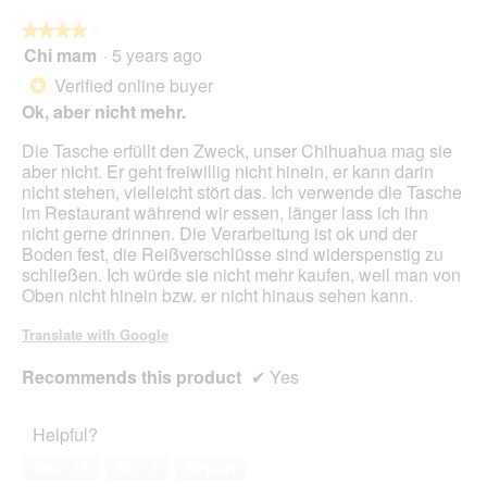
foll
butt
★★★★★
★★★★★
will
Chi mam
·
5 years ago
4
upda
out
the
Verified online buyer
*
cont
of
belo
Ok, aber nicht mehr.
5
stars.
Die Tasche erfüllt den Zweck, unser Chihuahua mag sie
aber nicht. Er geht freiwillig nicht hinein, er kann darin
nicht stehen, vielleicht stört das. Ich verwende die Tasche
im Restaurant während wir essen, länger lass ich ihn
nicht gerne drinnen. Die Verarbeitung ist ok und der
Boden fest, die Reißverschlüsse sind widerspenstig zu
schließen. Ich würde sie nicht mehr kaufen, weil man von
Oben nicht hinein bzw. er nicht hinaus sehen kann.
Translate with Google
Recommends this product
✔
Yes
Helpful?
Yes ·
15
No ·
1
Report