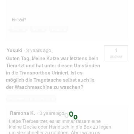
Helpful?
Yes ·
3
No ·
0
Report
Yusuki
·
3 years ago
1
answer
Guten Tag, Meine Katze war letztens bein
Tierartzt und hat unter diesen Umständen
in die Transportbox Uriniert. Ist es
möglich die Tragetasche selbst auch in
der Waschmaschine zu waschen?
Answer this Question
Ramona K.
·
3 years ago
Liebe Tierbesitzer, es ist immer ratsam eine
kleine Decke oder Handtuch in die Box zu legen
um sie schneller zu reinigen. Aber wenn es