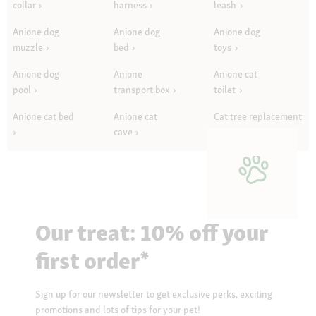
collar
harness
leash
Anione dog
Anione dog
Anione dog
muzzle
bed
toys
Anione dog
Anione
Anione cat
pool
transport box
toilet
Anione cat bed
Anione cat
Cat tree replacement
cave
parts
Our treat: 10% off your
first order*
Sign up for our newsletter to get exclusive perks, exciting
promotions and lots of tips for your pet!