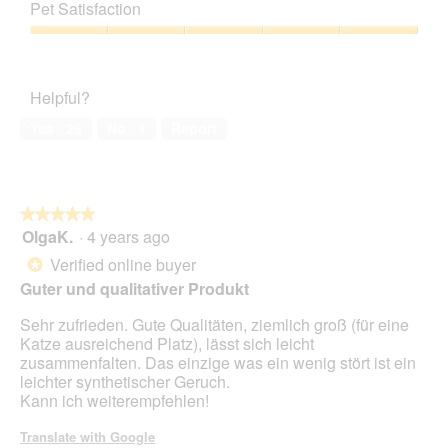
out
of
Pet Satisfaction
of
Product,
5
5
Pet
out
Satisfaction,
of
5
Helpful?
5
out
of
Yes ·
26
No ·
1
Report
5
★★★★★
★★★★★
OlgaK.
·
4 years ago
5
out
Verified online buyer
*
of
Guter und qualitativer Produkt
5
stars.
Sehr zufrieden. Gute Qualitäten, ziemlich groß (für eine
Katze ausreichend Platz), lässt sich leicht
zusammenfalten. Das einzige was ein wenig stört ist ein
leichter synthetischer Geruch.
Kann ich weiterempfehlen!
Translate with Google