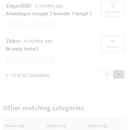
Edgzr2026!
·
5 months ago
0
answers
Afmetingen hoogte ? breedte ? lengtf ?
Answer this Question
Zelpot
·
6 months ago
0
answers
Ile waży torba?
Answer this Question
1–10 of 23 Questions
Previous
◄
Next
►
Questions
Quest
Other matching categories
Anione dog
Anione dog
Anione dog