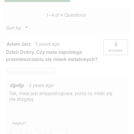
transparent
1–4 of 4 Questions
Menu
Sort by:
▼
Adam Jarz
·
3 years ago
2
answers
Dzień Dobry. Czy mata zapobiega
przemieszczaniu się misek metalowych?
Answer this Question
djpdjp
·
3 years ago
Tak, mata jest antypoślizgowa, przez co miski się
nie ślizgają.
Helpful?
Yes ·
0
No ·
0
Report