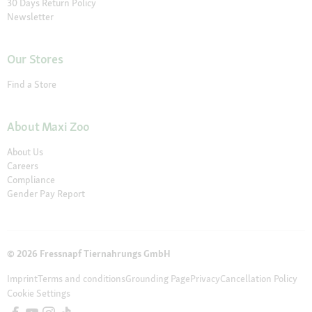
30 Days Return Policy
Newsletter
Our Stores
Find a Store
About Maxi Zoo
About Us
Careers
Compliance
Gender Pay Report
© 2026 Fressnapf Tiernahrungs GmbH
Imprint
Terms and conditions
Grounding Page
Privacy
Cancellation Policy
Cookie Settings