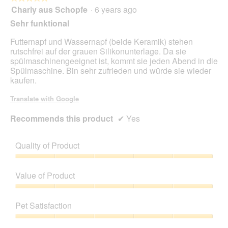
will
Charly aus Schopfe
·
6 years ago
5
upda
out
the
Sehr funktional
cont
of
belo
5
Futternapf und Wassernapf (beide Keramik) stehen
stars.
rutschfrei auf der grauen Silikonunterlage. Da sie
spülmaschinengeeignet ist, kommt sie jeden Abend in die
Spülmaschine. Bin sehr zufrieden und würde sie wieder
kaufen.
Translate with Google
Recommends this product
✔
Yes
Quality of Product
Quality
of
Value of Product
Product,
5
Value
out
of
Pet Satisfaction
of
Product,
5
5
Pet