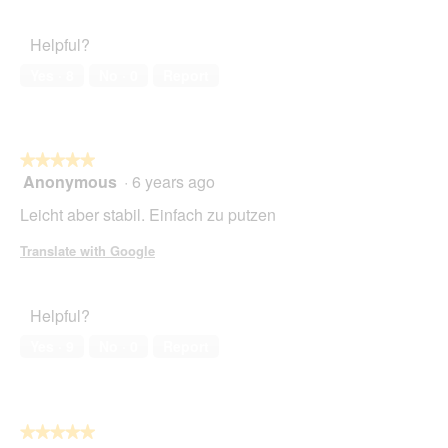
out
Satisfaction,
of
5
Helpful?
5
out
of
Yes ·
8
No ·
0
Report
5
★★★★★
★★★★★
Anonymous
·
6 years ago
5
out
Leicht aber stabil. Einfach zu putzen
of
5
Translate with Google
stars.
Helpful?
Yes ·
9
No ·
0
Report
★★★★★
★★★★★