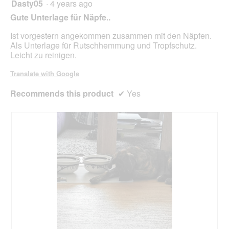
Dasty05
·
4 years ago
5
out
Gute Unterlage für Näpfe..
of
5
Ist vorgestern angekommen zusammen mit den Näpfen.
stars.
Als Unterlage für Rutschhemmung und Tropfschutz.
Leicht zu reinigen.
Translate with Google
Recommends this product
✔
Yes