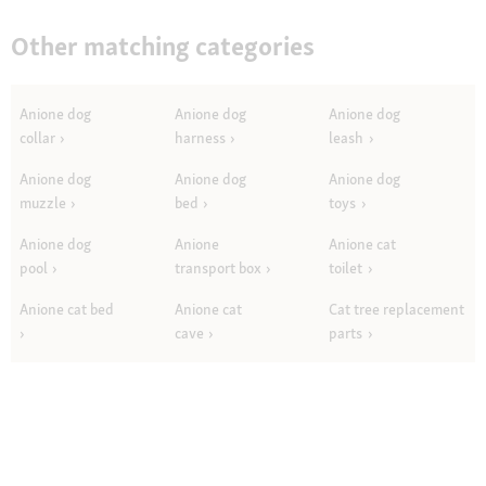
Other matching categories
Anione dog
Anione dog
Anione dog
collar
harness
leash
Anione dog
Anione dog
Anione dog
muzzle
bed
toys
Anione dog
Anione
Anione cat
pool
transport box
toilet
Anione cat bed
Anione cat
Cat tree replacement
cave
parts