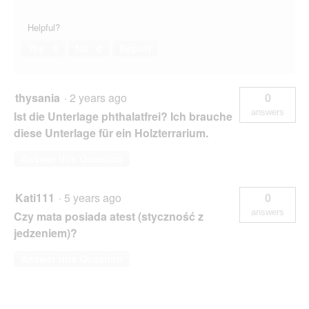
Helpful?
Yes ·
4
No ·
0
Report
thysania
·
2 years ago
0
answers
Ist die Unterlage phthalatfrei? Ich brauche
diese Unterlage für ein Holzterrarium.
Answer this Question
Kati111
·
5 years ago
0
answers
Czy mata posiada atest (styczność z
jedzeniem)?
Answer this Question