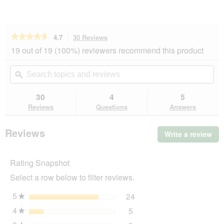
★★★★★
★★★★★
4.7
30 Reviews
This
action
4.7
19 out of 19 (100%) reviewers recommend this product
out
will
of
navigate
Search
Se
5
to
topics
ϙ
top
stars.
reviews.
and
an
Read
reviews
rev
30
4
5
reviews
for
Reviews
Questions
Answers
AniOne
bowl
pad;
Reviews
Write a review
.
60x40
Thi
cm
transparent
act
Rating Snapshot
will
op
Select a row below to filter reviews.
a
mo
5
stars
24
24 reviews with 5 stars.
Select to filter reviews wi
★
dia
4
stars
5
5 reviews with 4 stars.
Select to filter reviews wit
★