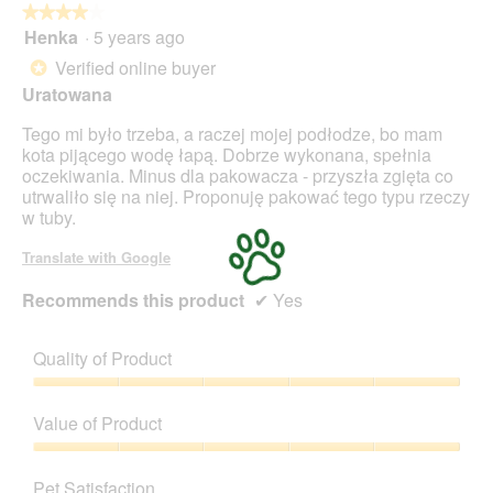
★★★★★
★★★★★
p
Henka
·
5 years ago
e
4
n
out
Verified online buyer
*
a
of
Uratowana
m
5
o
stars.
Tego mi było trzeba, a raczej mojej podłodze, bo mam
d
kota pijącego wodę łapą. Dobrze wykonana, spełnia
a
oczekiwania. Minus dla pakowacza - przyszła zgięta co
l
utrwaliło się na niej. Proponuję pakować tego typu rzeczy
d
w tuby.
i
a
Translate with Google
l
o
Recommends this product
✔
Yes
g
.
Quality of Product
Quality
of
Value of Product
Product,
5
Value
out
of
Pet Satisfaction