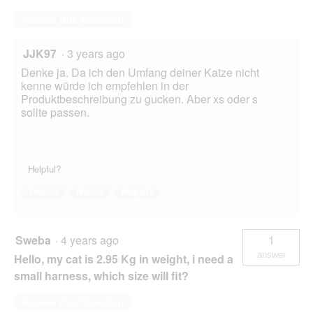
Answer this Question
JJK97
·
3 years ago
Denke ja. Da ich den Umfang deiner Katze nicht
kenne würde ich empfehlen in der
Produktbeschreibung zu gucken. Aber xs oder s
sollte passen.
Helpful?
Yes ·
1
No ·
3
Report
Sweba
·
4 years ago
1
answer
Hello, my cat is 2.95 Kg in weight, i need a
small harness, which size will fit?
Answer this Question