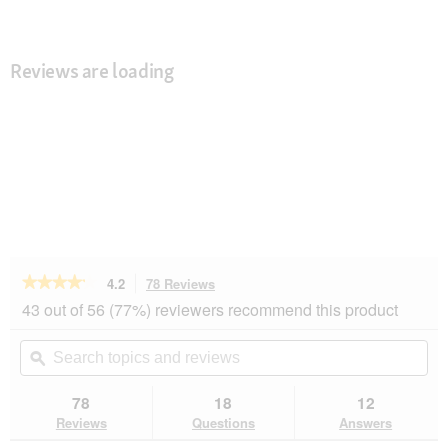
Reviews are loading
★★★★★
★★★★★
4.2
78 Reviews
This
action
4.2
43 out of 56 (77%) reviewers recommend this product
out
will
of
navigate
Search
Se
5
to
topics
ϙ
top
stars.
reviews.
and
an
Read
reviews
rev
78
18
12
reviews
for
Reviews
Questions
Answers
AniOne
Nylon