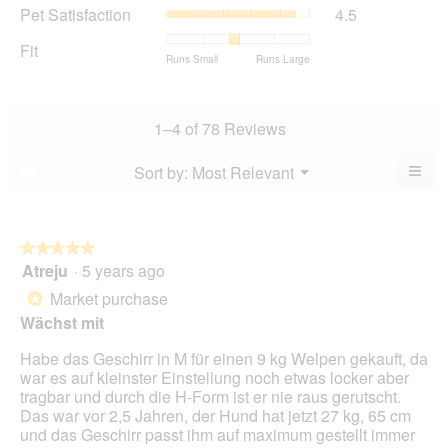
average
Pet
Pet Satisfaction
4.5
4.2
Product,
rating
Satisfaction,
of
average
value
average
Fit
5.
rating
Rating
Rating
Fit,
Runs Small
Runs Large
is
rating
value
of
of
average
3.9
value
is
1
5
rating
of
is
4.3
means
means
value
5.
4.5
1–4 of 78 Reviews
of
Runs
Runs
is
of
5.
Small
Large
2.9
5.
≡
Menu
Sort by:
Most Relevant
?
of
▼
Clic
5.
on
the
foll
butt
★★★★★
★★★★★
will
Atreju
·
5 years ago
5
upda
out
the
Market purchase
*
cont
of
belo
Wächst mit
5
stars.
Habe das Geschirr in M für einen 9 kg Welpen gekauft, da
war es auf kleinster Einstellung noch etwas locker aber
tragbar und durch die H-Form ist er nie raus gerutscht.
Das war vor 2,5 Jahren, der Hund hat jetzt 27 kg, 65 cm
und das Geschirr passt ihm auf maximum gestellt immer