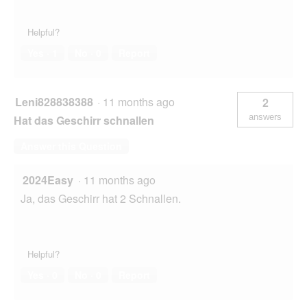
Helpful?
Yes ·
1
No ·
0
Report
Leni828838388
·
11 months ago
2
answers
Hat das Geschirr schnallen
Answer this Question
2024Easy
·
11 months ago
Ja, das Geschirr hat 2 Schnallen.
Helpful?
Yes ·
0
No ·
0
Report