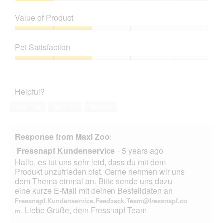
Quality
of
Value of Product
Product,
1
Value
out
of
Pet Satisfaction
of
Product,
5
2
Pet
out
Satisfaction,
of
2
Helpful?
5
out
of
Yes ·
18
No ·
11
Report
5
Response from Maxi Zoo:
Fressnapf Kundenservice
·
5 years ago
Hallo, es tut uns sehr leid, dass du mit dem
Produkt unzufrieden bist. Gerne nehmen wir uns
dem Thema einmal an. Bitte sende uns dazu
eine kurze E-Mail mit deinen Bestelldaten an
Fressnapf.Kundenservice.Feedback.Team@fressnapf.co
. Liebe Grüße, dein Fressnapf Team
m