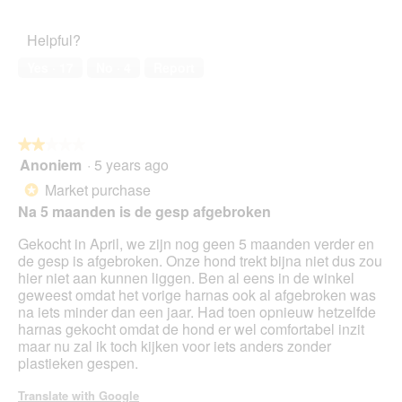
out
Satisfaction,
S
i
of
5
F
o
Helpful?
5
out
a
n
of
r
w
Yes ·
17
No ·
4
Report
5
b
i
e
l
b
l
o
o
★★★★★
★★★★★
r
p
Anoniem
·
5 years ago
d
e
2
e
n
out
Market purchase
*
a
a
of
Na 5 maanden is de gesp afgebroken
u
m
5
x
o
stars.
Gekocht in April, we zijn nog geen 5 maanden verder en
(
d
de gesp is afgebroken. Onze hond trekt bijna niet dus zou
A
a
hier niet aan kunnen liggen. Ben al eens in de winkel
n
l
geweest omdat het vorige harnas ook al afgebroken was
h
d
na iets minder dan een jaar. Had toen opnieuw hetzelfde
ä
i
harnas gekocht omdat de hond er wel comfortabel inzit
n
a
maar nu zal ik toch kijken voor iets anders zonder
g
l
plastieken gespen.
e
o
r
g
Translate with Google