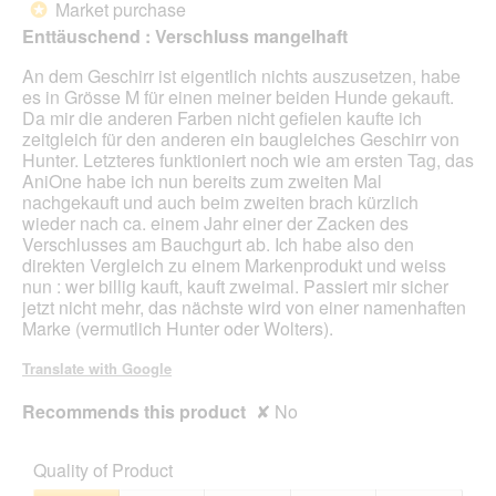
Market purchase
*
a
of
Enttäuschend : Verschluss mangelhaft
m
5
o
stars.
An dem Geschirr ist eigentlich nichts auszusetzen, habe
d
es in Grösse M für einen meiner beiden Hunde gekauft.
a
Da mir die anderen Farben nicht gefielen kaufte ich
l
zeitgleich für den anderen ein baugleiches Geschirr von
d
Hunter. Letzteres funktioniert noch wie am ersten Tag, das
i
AniOne habe ich nun bereits zum zweiten Mal
a
nachgekauft und auch beim zweiten brach kürzlich
l
wieder nach ca. einem Jahr einer der Zacken des
o
Verschlusses am Bauchgurt ab. Ich habe also den
g
direkten Vergleich zu einem Markenprodukt und weiss
.
nun : wer billig kauft, kauft zweimal. Passiert mir sicher
jetzt nicht mehr, das nächste wird von einer namenhaften
Marke (vermutlich Hunter oder Wolters).
Translate with Google
Recommends this product
✘
No
Quality of Product