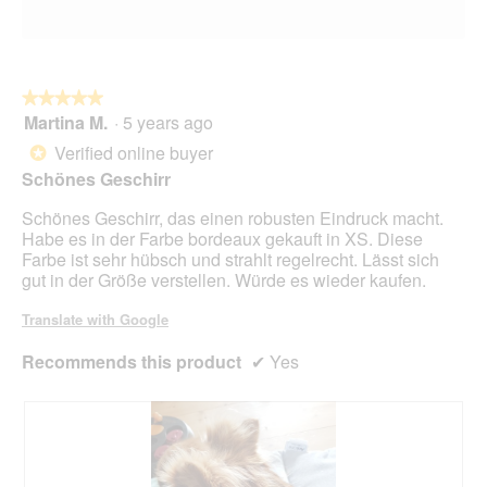
★★★★★
★★★★★
Martina M.
·
5 years ago
5
out
Verified online buyer
*
of
Schönes Geschirr
5
stars.
Schönes Geschirr, das einen robusten Eindruck macht.
Habe es in der Farbe bordeaux gekauft in XS. Diese
Farbe ist sehr hübsch und strahlt regelrecht. Lässt sich
gut in der Größe verstellen. Würde es wieder kaufen.
Translate with Google
Recommends this product
✔
Yes