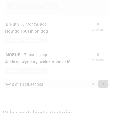
Yes ·
1
No ·
3
Report
B Ruth
·
6 months ago
0
answers
How do I put in on dog
Answer this Question
MORUS
·
7 months ago
0
answers
Jakie są wymiary szelek rozmiar M
Answer this Question
1–10 of 18 Questions
Previous
◄
Next
►
Questions
Quest
Other matching categories