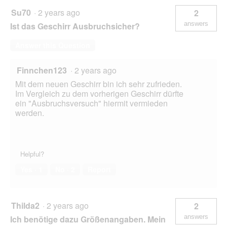
Su70
·
2 years ago
2
answers
Ist das Geschirr Ausbruchsicher?
Answer this Question
Finnchen123
·
2 years ago
Mit dem neuen Geschirr bin ich sehr zufrieden.
Im Vergleich zu dem vorherigen Geschirr dürfte
ein "Ausbruchsversuch" hiermit vermieden
werden.
Helpful?
Yes ·
1
No ·
2
Report
Thilda2
·
2 years ago
2
answers
Ich benötige dazu Größenangaben. Mein