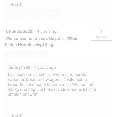
Helpful?
Yes ·
0
No ·
2
Report
Chokolade22!
·
4 years ago
1
answer
Wie schwer ist dieses Geschirr ❓Mein
kleine Hündin wiegt 5 kg.
Answer this Question
Jenny1990
·
4 years ago
Das geschirr ist nicht schwer meine hunde
haben es beide und wiegen 5,7 Kilo meine
Freundin hat einen 5 Monate alten Welpen mit
4,5 kg und trägt auch dieses Geschirr es ist sehr
empfehlenswert
Helpful?