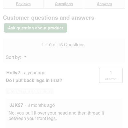
here
her
reviews
Reviews
Questions
Answers
l
for
d
AniOne
i
Customer questions and answers
Nylon
a
H-
l
Harness
Ask question about product
Classic
o
black
g
L
.
1–10 of 18 Questions
Menu
Sort by:
▼
Holly2
·
a year ago
1
answer
Do I put back legs in first?
Answer this Question
JJK97
·
8 months ago
No, you pull it over your head and then thread it
between your front legs.