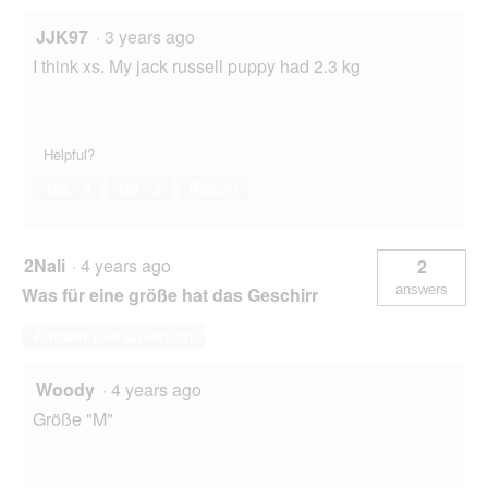
JJK97
·
3 years ago
I think xs. My jack russell puppy had 2.3 kg
Helpful?
Yes ·
3
No ·
2
Report
2Nali
·
4 years ago
2
answers
Was für eine größe hat das Geschirr
Answer this Question
Woody
·
4 years ago
Größe "M"