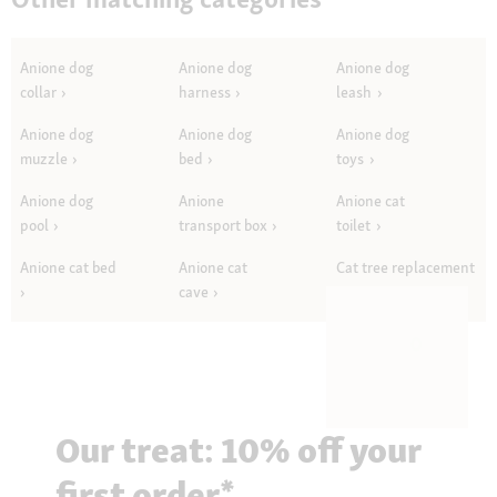
Anione dog
Anione dog
Anione dog
collar
harness
leash
Anione dog
Anione dog
Anione dog
muzzle
bed
toys
Anione dog
Anione
Anione cat
pool
transport box
toilet
Anione cat bed
Anione cat
Cat tree replacement
cave
parts
Our treat: 10% off your
first order*