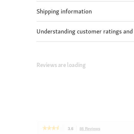
Shipping information
Understanding customer ratings and
Reviews are loading
★★★★★
★★★★★
3.6
86 Reviews
This
3.6