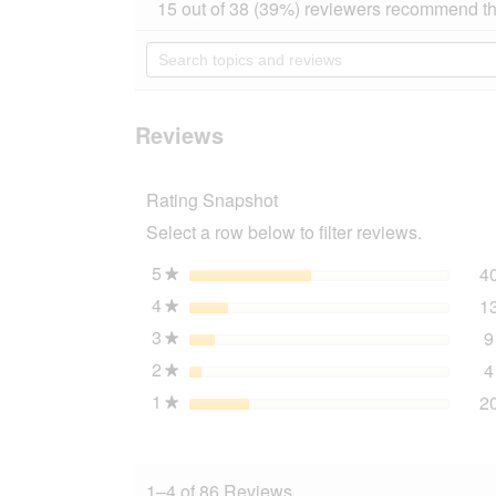
action
15 out of 38 (39%) reviewers recommend th
out
will
of
navigate
Search
5
to
topics
stars.
reviews.
and
Read
reviews
reviews
for
Reviews
AniOne
Drinking
Bottle
Rating Snapshot
250
ml
Select a row below to filter reviews.
5
stars
4
★
4
stars
1
★
3
stars
9
★
2
stars
4
★
1
stars
2
★
1–4 of 86 Reviews