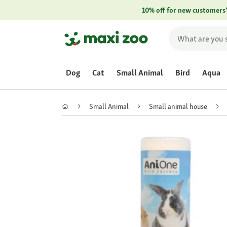
10% off for new customers
Dog
Cat
Small Animal
Bird
Aqua
Small Animal
Small animal house