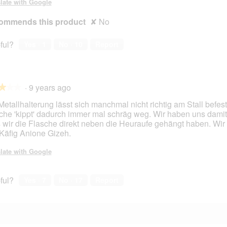
late with Google
ommends this product
✘
No
ful?
Yes ·
1
No ·
10
Report
·
9 years ago
★★★
★★★
Metallhalterung lässt sich manchmal nicht richtig am Stall befes
che 'kippt' dadurch immer mal schräg weg. Wir haben uns damit
 wir die Flasche direkt neben die Heuraufe gehängt haben. Wi
Käfig Anione Gizeh.
late with Google
ful?
Yes ·
7
No ·
17
Report