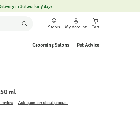
Delivery in 1-3 working days
Stores
My Account
Cart
Grooming Salons
Pet Advice
250 ml
a review
Ask question about product