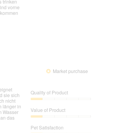
 trinken
sind vorne
da kommen
Market purchase
*
eignet
Quality of Product
 sie sich
h nicht
Quality
 länger in
of
Value of Product
om Wasser
Product,
 an das
1
Value
out
of
Pet Satisfaction
of
Product,