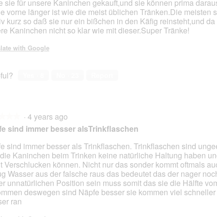
 sie für unsere Kaninchen gekauft,und sie können prima daraus
ie vorne länger ist wie die meist üblichen Tränken.Die meisten 
tiv kurz so daß sie nur ein bißchen in den Käfig reinsteht,und 
re Kaninchen nicht so klar wie mit dieser.Super Tränke!
late with Google
ful?
Yes ·
8
No ·
23
Report
·
4 years ago
★★★
★★★
e sind immer besser alsTrinkflaschen
e sind immer besser als Trinkflaschen. Trinkflaschen sind unge
 die Kaninchen beim Trinken keine natürliche Haltung haben und
t Verschlucken können. Nicht nur das sonder kommt oftmals auc
g Wasser aus der falsche raus das bedeutet das der nager noch
er unnatürlichen Position sein muss somit das sie die Hälfte v
mmen deswegen sind Näpfe besser sie kommen viel schneller
er ran