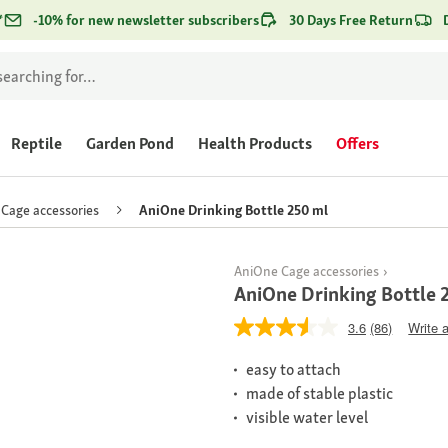
*
-10% for new newsletter subscribers
30 Days Free Return
Reptile
Garden Pond
Health Products
Offers
Cage accessories
AniOne Drinking Bottle 250 ml
AniOne Cage accessories
AniOne Drinking Bottle 
3.6
(86)
Write 
easy to attach
made of stable plastic
visible water level