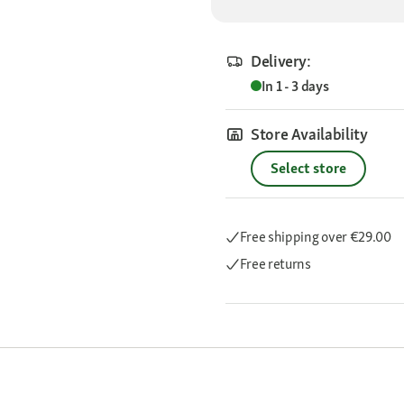
Delivery:
In 1 - 3 days
Store Availability
Select store
Free shipping
over €29.00
Free returns