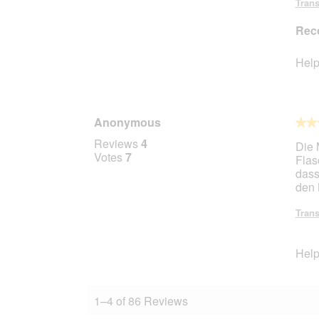
Trans
Rec
Help
Anonymous
★★
★★
3
Reviews
4
Die 
out
Votes
7
Flas
of
dass
5
den 
stars.
Trans
Help
1–4 of 86 Reviews