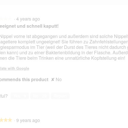
·
4 years ago
★★★
★★★
eignet und schnell kaputt!
Nippel vorne ist abgegangen und außerdem sind solche Nippel
Nagetiere komplett ungeeignet! Sie führen zu Zahnfehlstellunge
giesparmodus im Tier (weil der Durst des Tieres nicht dadurch g
en kann) und zu einer Bakterienbildung in der Flasche. Außer
en die Tiere beim Trinken eine unnatürliche Kopfstellung ein!
late with Google
ommends this product
✘
No
ful?
Yes ·
9
No ·
29
Report
·
9 years ago
★★★
★★★