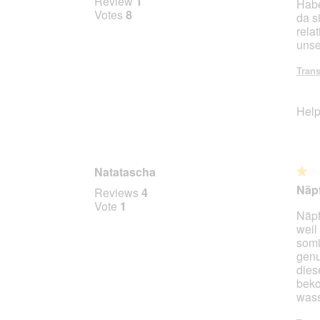
Review
1
Habe
out
Votes
8
da s
of
rela
5
unse
stars.
Trans
Help
Natatascha
★★
★★
1
Näpf
Reviews
4
out
Vote
1
Näpf
of
weil
5
somi
stars.
genu
dies
beko
wass