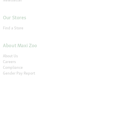
Our Stores
Find a Store
About Maxi Zoo
About Us
Careers
Compliance
Gender Pay Report
© 2026 Fressnapf Tiernahrungs GmbH
Imprint
Terms and conditions
Grounding Page
Privacy
Cancellation Policy
Cookie Settings