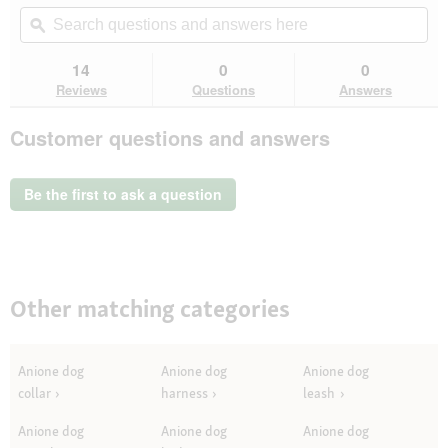
out
will
Search
Se
of
navigate
questions
ϙ
que
5
to
and
an
stars.
reviews.
answers
an
14
0
0
Read
here
her
reviews
Reviews
Questions
Answers
for
AniOne
Customer questions and answers
food
column
for
fat
Be the first to ask a question
balls
Other matching categories
Anione dog
Anione dog
Anione dog
collar
harness
leash
Anione dog
Anione dog
Anione dog