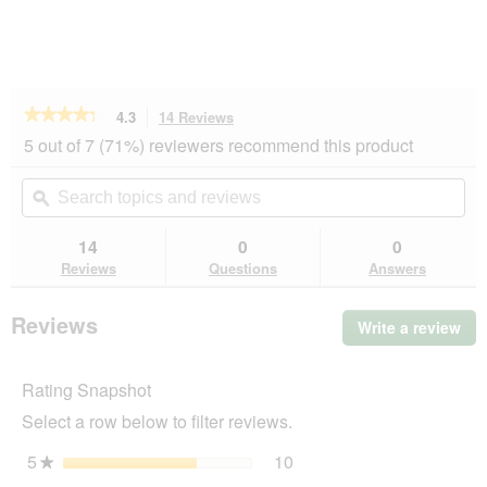
★★★★★
★★★★★
4.3
14 Reviews
This
action
4.3
5 out of 7 (71%) reviewers recommend this product
out
will
of
navigate
Search
Se
5
to
topics
ϙ
top
stars.
reviews.
and
an
Read
reviews
rev
14
0
0
reviews
for
Reviews
Questions
Answers
AniOne
food
column
Reviews
Write a review
.
for
Thi
fat
balls
act
Rating Snapshot
will
op
Select a row below to filter reviews.
a
mo
5
stars
10
10 reviews with 5 stars.
Select to filter reviews wi
★
dia