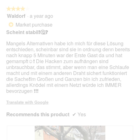
foll
butt
★★★★★
★★★★★
will
Waldorf
·
a year ago
4
upda
out
the
Market purchase
*
cont
of
belo
Scheint stabil❗️🤔❓
5
stars.
Mangels Alternativen habe ich mich für diese Lösung
entschieden, scheinbar sind sie in ordnung denn bereits
nach knapp 5 Minuten war der Erste Gast da und hat
gemampft☺️❗️ Die Hacken zum aufhängen sind
unbrauchbar, das stimmt, aber wenn man eine Schlaufe
macht und mit einem anderen Draht sichert funktioniert
die Sache❗️Im Großen und Ganzen bin ich zufrieden,
allerdings Knödel mit einem Netzt würde ich IMMER
bevorzugen ❗️❗️❗️
Translate with Google
Recommends this product
✔
Yes