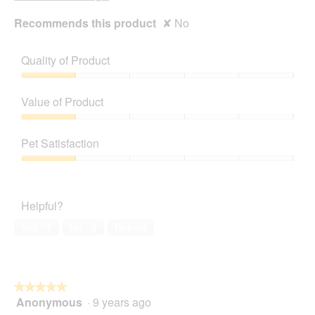
Recommends this product
✘
No
Quality of Product
Quality
of
Value of Product
Product,
1
Value
out
of
Pet Satisfaction
of
Product,
5
1
Pet
out
Satisfaction,
of
1
Helpful?
5
out
of
Yes ·
7
No ·
2
Report
5
★★★★★
★★★★★
Anonymous
·
9 years ago
5
out