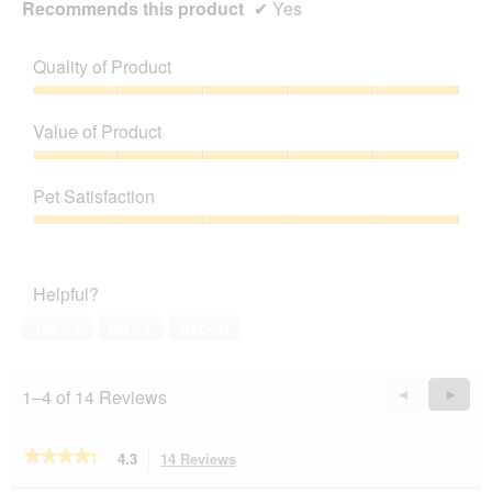
Recommends this product
✔
Yes
Quality of Product
Quality
of
Value of Product
Product,
5
Value
out
of
Pet Satisfaction
of
Product,
5
5
Pet
out
Satisfaction,
of
5
Helpful?
5
out
of
Yes ·
3
No ·
1
Report
5
1–4 of 14 Reviews
Previous
◄
Next
►
Reviews
Revie
★★★★★
★★★★★
4.3
14 Reviews
This
action
4.3