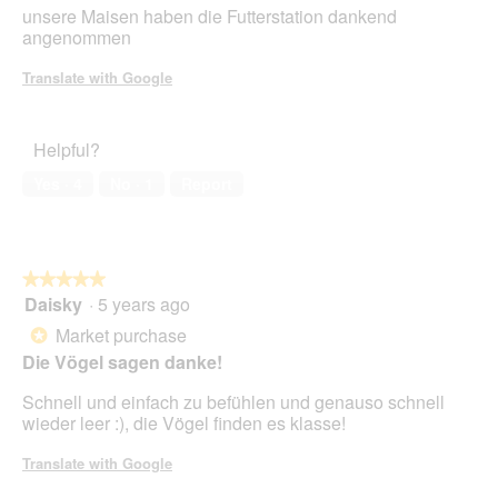
unsere Maisen haben die Futterstation dankend
of
angenommen
5
stars.
Translate with Google
Helpful?
Yes ·
4
No ·
1
Report
★★★★★
★★★★★
Daisky
·
5 years ago
5
out
Market purchase
*
of
Die Vögel sagen danke!
5
stars.
Schnell und einfach zu befühlen und genauso schnell
wieder leer :), die Vögel finden es klasse!
Translate with Google