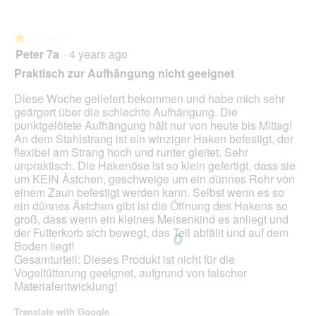
l
g
l
.
o
★★★★★
★★★★★
p
Peter 7a
·
4 years ago
e
1
n
out
Praktisch zur Aufhängung nicht geeignet
a
of
m
5
Diese Woche geliefert bekommen und habe mich sehr
o
stars.
geärgert über die schlechte Aufhängung. Die
d
punktgelötete Aufhängung hält nur von heute bis Mittag!
a
An dem Stahlstrang ist ein winziger Haken befestigt, der
l
flexibel am Strang hoch und runter gleitet. Sehr
d
unpraktisch. Die Hakenöse ist so klein gefertigt, dass sie
i
um KEIN Ästchen, geschweige um ein dünnes Rohr von
a
einem Zaun befestigt werden kann. Selbst wenn es so
l
ein dünnes Ästchen gibt ist die Öffnung des Hakens so
o
groß, dass wenn ein kleines Meisenkind es anliegt und
g
der Futterkorb sich bewegt, das Teil abfällt und auf dem
.
Boden liegt!
Gesamturteil: Dieses Produkt ist nicht für die
Vogelfütterung geeignet, aufgrund von falscher
Materialentwicklung!
Translate with Google