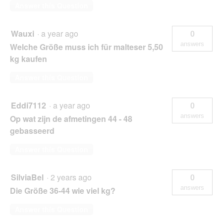
Answer this Question
Wauxi
·
a year ago
0
answers
Welche Größe muss ich für malteser 5,50
kg kaufen
Answer this Question
Eddi7112
·
a year ago
0
answers
Op wat zijn de afmetingen 44 - 48
gebasseerd
Answer this Question
SilviaBel
·
2 years ago
0
answers
Die Größe 36-44 wie viel kg?
Answer this Question