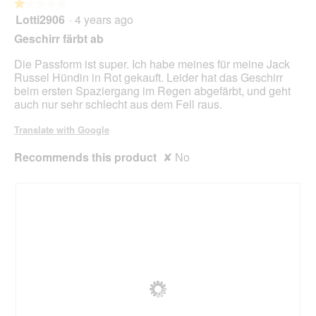
★★★★★
★★★★★
=
m
Lotti2906
·
4 years ago
1
n
o
out
Geschirr färbt ab
e
d
of
u
a
5
Die Passform ist super. Ich habe meines für meine Jack
e
l
stars.
Russel Hündin in Rot gekauft. Leider hat das Geschirr
s
d
beim ersten Spaziergang im Regen abgefärbt, und geht
M
i
auch nur sehr schlecht aus dem Fell raus.
a
a
n
l
Translate with Google
g
o
e
g
Recommends this product
✘
No
b
.
l
i
c
h
3
2
-
3
6
c
m