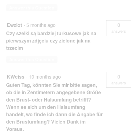
Answer this Question
Ewzlot
·
5 months ago
0
answers
Czy szelki są bardziej turkusowe jak na
pierwszym zdjęciu czy zielone jak na
trzecim
Answer this Question
KWeiss
·
10 months ago
0
answers
Guten Tag, könnten Sie mir bitte sagen,
ob die in Zentimetern angegebene Größe
den Brust- oder Halsumfang betrifft?
Wenn es sich um den Halsumfang
handelt, wo finde ich dann die Angabe für
den Brustumfang? Vielen Dank im
Voraus.