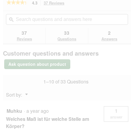
★★★★★
★★★★★
4.3
37 Reviews
This
action
4.3
out
will
Search
Se
of
navigate
questions
ϙ
que
5
to
and
an
stars.
reviews.
answers
an
37
33
2
Read
here
her
reviews
Reviews
Questions
Answers
for
AniOne
Customer questions and answers
mesh
waistcoat
red
Ask question about product
24
cm,
28
1–10 of 33 Questions
cm
Menu
Sort by:
▼
Muhku
·
a year ago
1
answer
Welches Maß ist für welche Stelle am
Körper?