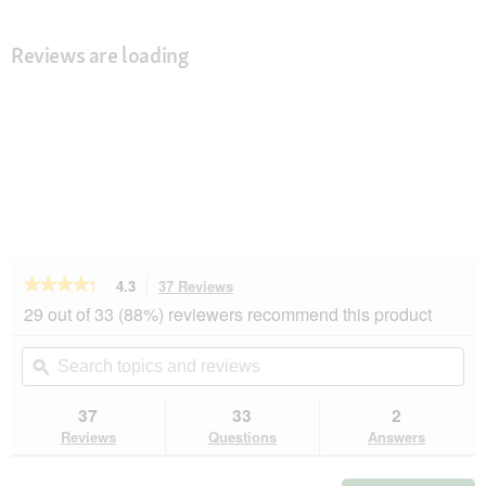
Reviews are loading
★★★★★
★★★★★
4.3
37 Reviews
This
action
4.3
29 out of 33 (88%) reviewers recommend this product
out
will
of
navigate
Search
Se
5
to
topics
ϙ
top
stars.
reviews.
and
an
Read
reviews
rev
37
33
2
reviews
for
Reviews
Questions
Answers
AniOne
mesh
waistcoat