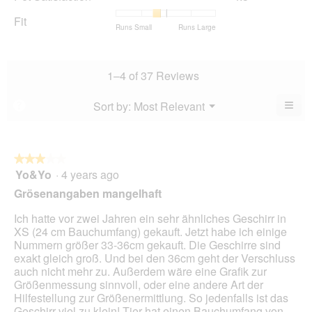
rating
Satisfaction,
of
average
value
average
Fit
5.
rating
Rating
Rating
Fit,
Runs Small
Runs Large
is
rating
value
of
of
average
4.5
value
is
1
5
rating
of
is
4.3
means
means
value
5.
4.3
1–4 of 37 Reviews
of
Runs
Runs
is
of
5.
Small
Large
2.6
5.
≡
Menu
Sort by:
Most Relevant
?
of
▼
Clic
5.
on
the
foll
butt
★★★★★
★★★★★
will
Yo&Yo
·
4 years ago
3
upda
out
the
Grösenangaben mangelhaft
cont
of
belo
5
Ich hatte vor zwei Jahren ein sehr ähnliches Geschirr in
stars.
XS (24 cm Bauchumfang) gekauft. Jetzt habe ich einige
Nummern größer 33-36cm gekauft. Die Geschirre sind
exakt gleich groß. Und bei den 36cm geht der Verschluss
auch nicht mehr zu. Außerdem wäre eine Grafik zur
Größenmessung sinnvoll, oder eine andere Art der
Hilfestellung zur Größenermittlung. So jedenfalls ist das
Geschirr viel zu klein! Tier hat einen Bauchumfang von