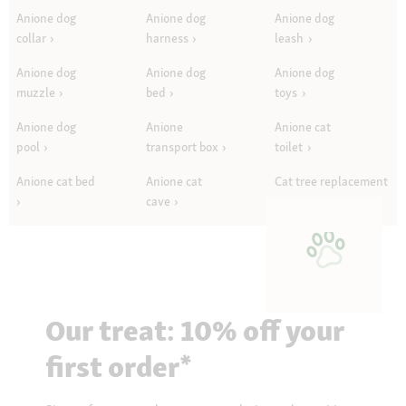
Anione dog
Anione dog
Anione dog
collar
harness
leash
Anione dog
Anione dog
Anione dog
muzzle
bed
toys
Anione dog
Anione
Anione cat
pool
transport box
toilet
Anione cat bed
Anione cat
Cat tree replacement
cave
parts
Our treat: 10% off your
first order*