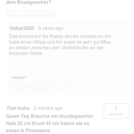
dem Brustgeschirr?
Answer this Question
Oskar2020
·
5 years ago
Das kommt auf die Rasse deines Hundes an.Ich
habe einen Mops und ihn passt es sehr gut.Miss
an besten zwischen den Vorderläufen an der
bretesten Stelle .
Helpful?
Yes ·
1
No ·
10
Report
Thai bubu
·
2 months ago
0
answers
Guten Tag Brauche ein Hundegeschirr
Hals 25 cm Brust 45 cm haben sie so
etwas in Pirmasens