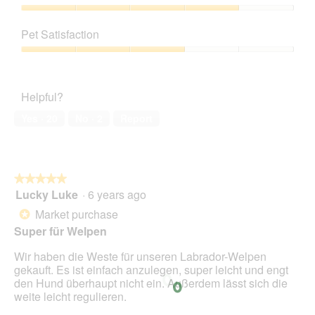
Product,
3
Value
out
of
Pet Satisfaction
of
Product,
5
4
Pet
out
Satisfaction,
of
3
Helpful?
5
out
of
Yes ·
20
No ·
2
Report
5
★★★★★
★★★★★
Lucky Luke
·
6 years ago
5
out
Market purchase
*
of
Super für Welpen
5
stars.
Wir haben die Weste für unseren Labrador-Welpen
gekauft. Es ist einfach anzulegen, super leicht und engt
den Hund überhaupt nicht ein. Außerdem lässt sich die
weite leicht regulieren.