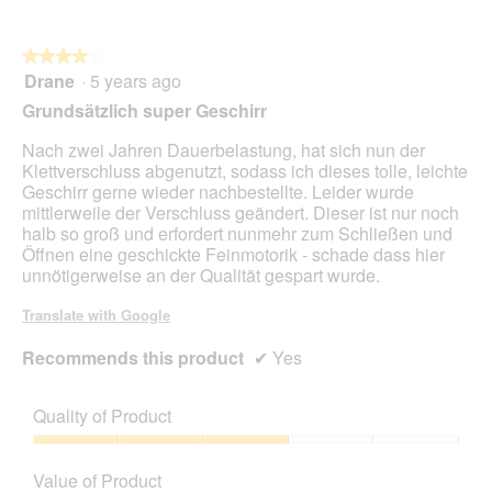
a
l
u
o
★★★★★
★★★★★
c
p
Drane
·
5 years ago
h
e
4
n
n
out
Grundsätzlich super Geschirr
a
a
of
c
m
5
Nach zwei Jahren Dauerbelastung, hat sich nun der
h
o
stars.
Klettverschluss abgenutzt, sodass ich dieses tolle, leichte
m
d
Geschirr gerne wieder nachbestellte. Leider wurde
e
a
mittlerweile der Verschluss geändert. Dieser ist nur noch
h
l
halb so groß und erfordert nunmehr zum Schließen und
r
d
Öffnen eine geschickte Feinmotorik - schade dass hier
e
i
unnötigerweise an der Qualität gespart wurde.
r
a
e
l
Translate with Google
n
o
T
g
Recommends this product
✔
Yes
a
.
g
e
Quality of Product
n
Quality
of
Value of Product