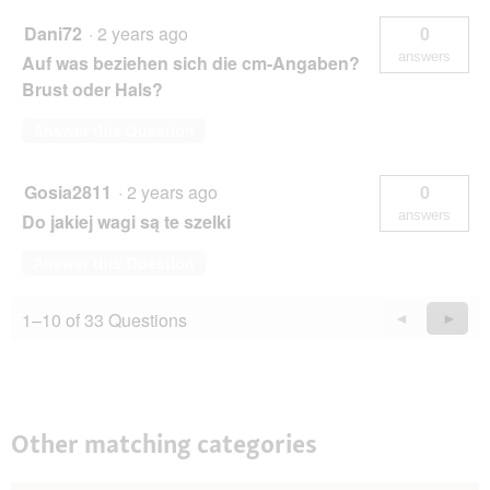
Dani72
·
2 years ago
0
answers
Auf was beziehen sich die cm-Angaben?
Brust oder Hals?
Answer this Question
Gosia2811
·
2 years ago
0
answers
Do jakiej wagi są te szelki
Answer this Question
1–10 of 33 Questions
Previous
◄
Next
►
Questions
Quest
Other matching categories