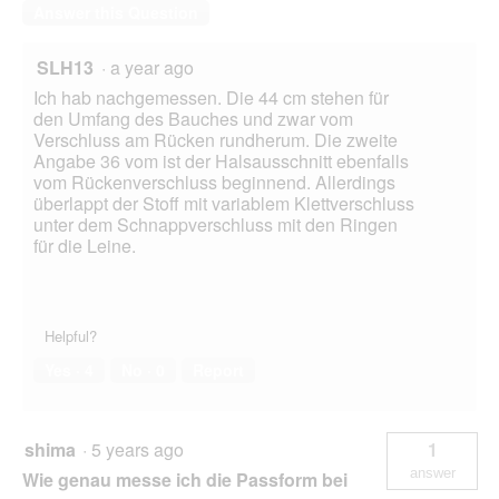
Answer this Question
SLH13
·
a year ago
Ich hab nachgemessen. Die 44 cm stehen für
den Umfang des Bauches und zwar vom
Verschluss am Rücken rundherum. Die zweite
Angabe 36 vom ist der Halsausschnitt ebenfalls
vom Rückenverschluss beginnend. Allerdings
überlappt der Stoff mit variablem Klettverschluss
unter dem Schnappverschluss mit den Ringen
für die Leine.
Helpful?
Yes ·
4
No ·
0
Report
shima
·
5 years ago
1
answer
Wie genau messe ich die Passform bei