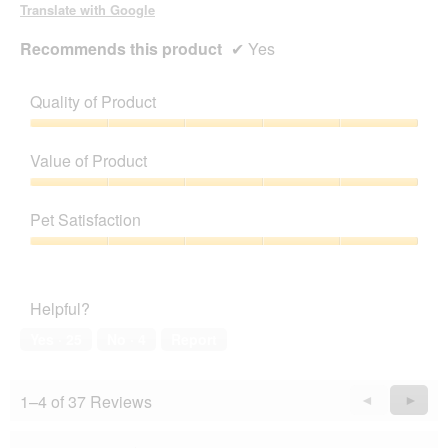
Translate with Google
Recommends this product
✔
Yes
Quality of Product
Quality
of
Value of Product
Product,
5
Value
out
of
Pet Satisfaction
of
Product,
5
5
Pet
out
Satisfaction,
of
5
Helpful?
5
out
of
Yes ·
25
No ·
4
Report
5
1–4 of 37 Reviews
Previous
◄
Next
►
Reviews
Revie