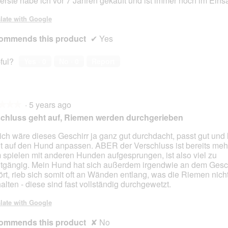
erste habe ich vor 7 Jahren gekauft und ist immer noch im Eins
late with Google
ommends this product
✔
Yes
ful?
Yes ·
0
No ·
0
Report
·
5 years ago
★★★
★★★
chluss geht auf, Riemen werden durchgerieben
ich wäre dieses Geschirr ja ganz gut durchdacht, passt gut und l
ht auf den Hund anpassen. ABER der Verschluss ist bereits meh
 spielen mit anderen Hunden aufgesprungen, ist also viel zu
htgängig. Mein Hund hat sich außerdem irgendwie an dem Gesch
ört, rieb sich somit oft an Wänden entlang, was die Riemen nich
alten - diese sind fast vollständig durchgewetzt.
late with Google
ommends this product
✘
No