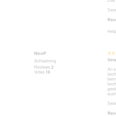
Das 
Trans
Rec
Help
NicoP
★★
★★
2
Vers
Schladming
out
Reviews
2
An s
of
Votes
16
leic
5
beim
stars.
leic
gest
aush
Trans
Rec