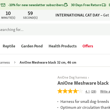
*
-10% for new newsletter subscribers
30 Days Free Return
10
59
INTERNATIONAL CAT DAY –
Get
MINUTE(S)
SECOND(S)
Reptile
Garden Pond
Health Products
Offers
harness
AniOne Meshware black 32 cm, 46 cm
AniOne Dog harness
AniOne Meshware black 
4.1
(28)
Write 
Harness for small dog-breeds
Optimum air circulation thank