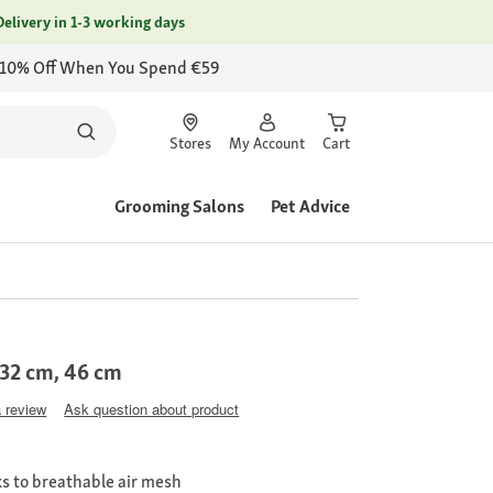
Delivery in 1-3 working days
 10% Off When You Spend €59
Stores
My Account
Cart
Grooming Salons
Pet Advice
32 cm, 46 cm
a review
Ask question about product
s to breathable air mesh