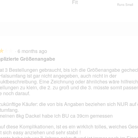
Fit
3 reviews with 1 star.
Select to filter reviews with 1 star.
Runs Small
·
6 months ago
★★★
★★★
plizierte Größenangabe
at 3 Bestellungen gebraucht, bis ich die Größenangabe gechec
Halsumfang ist gar nicht angegeben, auch nicht in der
uktbeschreibung. Eine Zeichnung oder ähnliches wäre hilfreich 
ellungen zu klein, die 2. zu groß und die 3. müsste somit passen
e noch darauf.
zukünftige Käufer: die von bis Angaben beziehen sich NUR auf
tumfang.
meinen 8kg Dackel habe ich BU ca 39cm gemessen
auf diese Komplikationen, ist es ein wirklich tolles, weiches Gesc
t sich easy anziehen und sehr stabil !