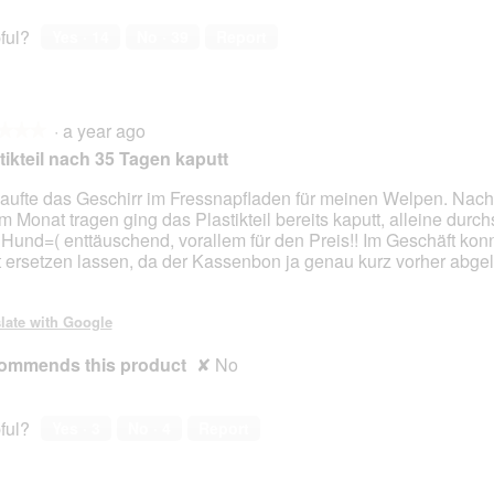
ful?
Yes ·
14
No ·
39
Report
·
a year ago
★★★
★★★
tikteil nach 35 Tagen kaputt
kaufte das Geschirr im Fressnapfladen für meinen Welpen. Nach
m Monat tragen ging das Plastikteil bereits kaputt, alleine durc
Hund=( enttäuschend, vorallem für den Preis!! Im Geschäft konn
t ersetzen lassen, da der Kassenbon ja genau kurz vorher abge
late with Google
ommends this product
✘
No
ful?
Yes ·
3
No ·
4
Report