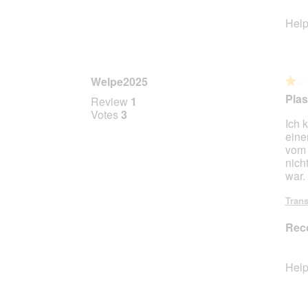
Help
Welpe2025
★★
★★
1
Plas
Review
1
out
Votes
3
Ich 
of
eine
5
vom 
stars.
nich
war.
Trans
Rec
Help