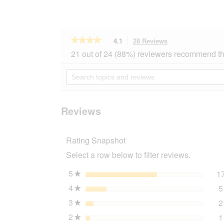
★★★★★
★★★★★
4.1
28 Reviews
This
action
4.1
21 out of 24 (88%) reviewers recommend th
out
will
of
navigate
Search
5
to
topics
stars.
reviews.
and
Read
reviews
reviews
for
Reviews
AniOne
Meshware
black
Rating Snapshot
32
cm,
Select a row below to filter reviews.
46
cm
5
stars
1
★
4
stars
5
★
3
stars
2
★
2
stars
1
★