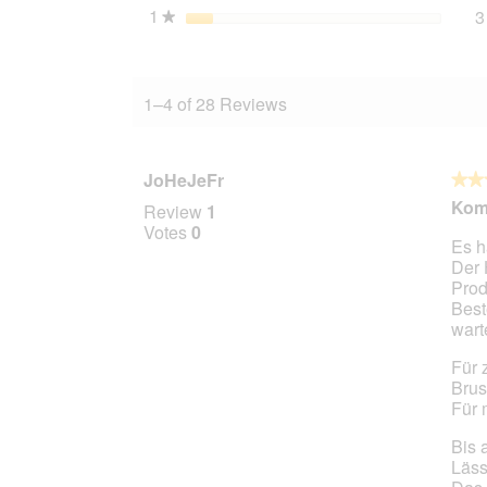
1
stars
3
★
1–4 of 28 Reviews
JoHeJeFr
★★
★★
3
Kom
Review
1
out
Votes
0
Es h
of
Der 
5
Prod
stars.
Best
wart
Für 
Brus
Für 
Bis 
Läss