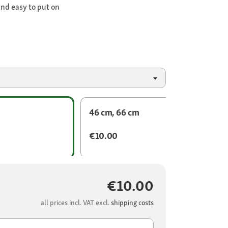
and easy to put on
46 cm, 66 cm
€10.00
€10.00
all prices incl. VAT excl.
shipping costs