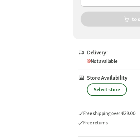
to 
Delivery:
Not available
Store Availability
Select store
Free shipping
over €29.00
Free returns