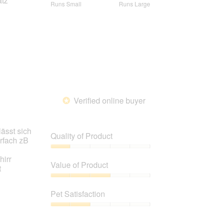
atz
Rating
Rating
Fit,
Runs Small
Runs Large
of
of
of
average
5
1
5
rating
means
means
value
Runs
Runs
is
Small
Large
5
of
5.
Verified online buyer
*
ässt sich
Quality of Product
rfach zB
Quality
irr
of
Value of Product
t
Product,
1
Value
out
of
Pet Satisfaction
of
Product,
5
3
Pet
out