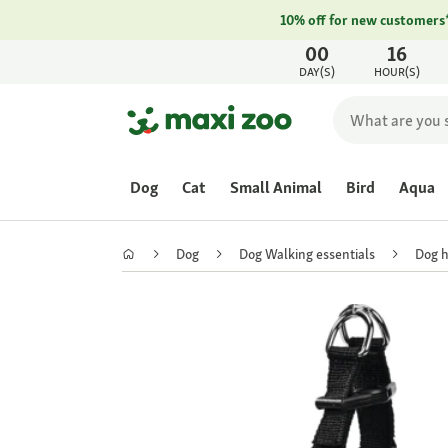
10% off for new customers
00
16
DAY(S)
HOUR(S)
Dog
Cat
Small Animal
Bird
Aqua
Dog
Dog Walking essentials
Dog 