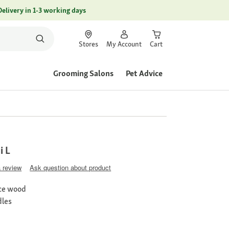
Delivery in 1-3 working days
Stores
My Account
Cart
Grooming Salons
Pet Advice
i L
a review
Ask question about product
uce wood
dles