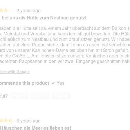
·
2 years ago
★★★
★★★
 bei uns als Hütte zum Nestbau genutzt
haben die Hütte seit ca. einem Jahr überdacht auf dem Balkon s
k, Material und Verarbeitung kann ich mit gut bewerten. Die Hütt
chließlich zum Nestbau und zum drauf sitzen genutzt. Wir hab
chen auf einer Pappe stehe, damit man es auch mal verschieb
ird von unserer Kaninchen-Dame bis oben hin mit Stroh gefüllt.
n die Größe L. Am liebsten sitzen unsere Kaninchen aber in e
drehten Pappkarton in den wir zwei Eingänge geschnitten hab
late with Google
ommends this product
✔
Yes
ful?
Yes ·
1
No ·
15
Report
·
6 years ago
★★★
★★★
Häuschen die Meeries lieben es!