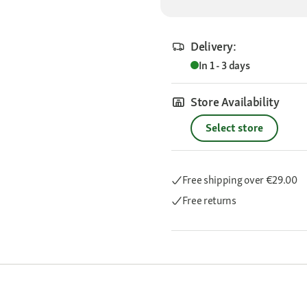
Delivery:
In 1 - 3 days
Store Availability
Select store
Free shipping
over €29.00
Free returns