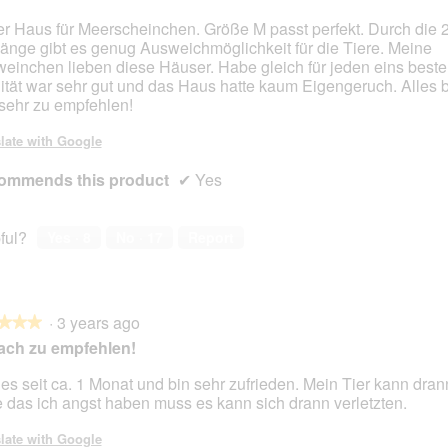
r Haus für Meerscheinchen. Größe M passt perfekt. Durch die 
änge gibt es genug Ausweichmöglichkeit für die Tiere. Meine
einchen lieben diese Häuser. Habe gleich für jeden eins bestel
ität war sehr gut und das Haus hatte kaum Eigengeruch. Alles 
sehr zu empfehlen!
late with Google
ommends this product
✔
Yes
ful?
Yes ·
8
No ·
17
Report
·
3 years ago
★★★
★★★
ach zu empfehlen!
es seit ca. 1 Monat und bin sehr zufrieden. Mein Tier kann dra
 das ich angst haben muss es kann sich drann verletzten.
late with Google