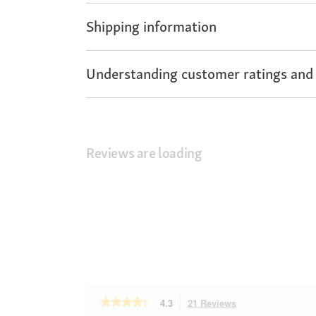
Shipping information
Understanding customer ratings and
Reviews are loading
★★★★★
★★★★★
4.3
21 Reviews
This
4.3