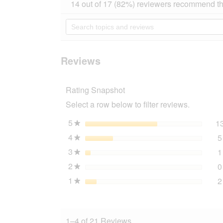
action
14 out of 17 (82%) reviewers recommend th
out
will
of
navigate
Search
5
to
topics
stars.
reviews.
and
Read
reviews
reviews
for
Reviews
AniOne
Heidi
wooden
Rating Snapshot
hut
L
Select a row below to filter reviews.
5
stars
1
★
4
stars
5
★
3
stars
1
★
2
stars
0
★
1
stars
2
★
1–4 of 21 Reviews