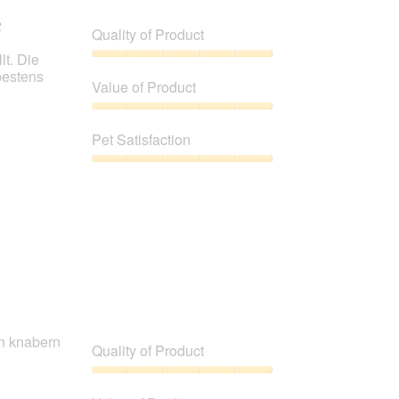
2
Quality of Product
lt. Die
Quality
bestens
of
Value of Product
Product,
5
Value
out
of
Pet Satisfaction
of
Product,
5
5
Pet
out
Satisfaction,
of
5
5
out
of
5
nn knabern
Quality of Product
Quality
of