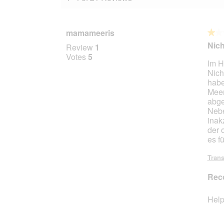
mamameeris
★★
★★
1
Nich
Review
1
out
Votes
5
Im H
of
Nich
5
habe
stars.
Meer
abge
Nebe
inak
der 
es f
Trans
Rec
Help