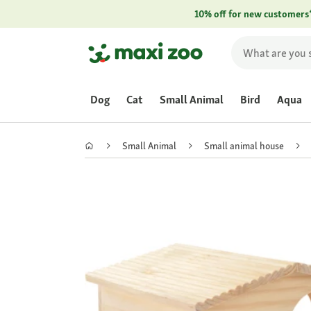
10% off for new customers
Dog
Cat
Small Animal
Bird
Aqua
Small Animal
Small animal house