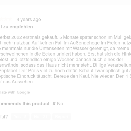
·
4 years ago
★★★
★★★
t zu empfehlen
erbst 2022 erstmals gekauft. 5 Monate später schon im Müll gel
t mehr nutzbar. Auf keinen Fall im Außengehege im Freien nutze
 mehrmals nur die Untenseiten mit Wasser gereinigt, da meine
schweinchen in die Ecken uriniert haben. Erst hat sich die Hin
löst und letztendlich einige Wochen danach auch eines der
nwände, sodass das Haus nicht mehr steht. Billige Verarbeitun
zeptabel. Der Preis viel zu hoch dafür. Schaut zwar optisch gut 
optische Eindruck täuscht. Bereue den Kauf. Nie wieder. Den 1 S
ür das Aussehen.
late with Google
ommends this product
✘
No
ful?
Yes ·
5
No ·
21
Report