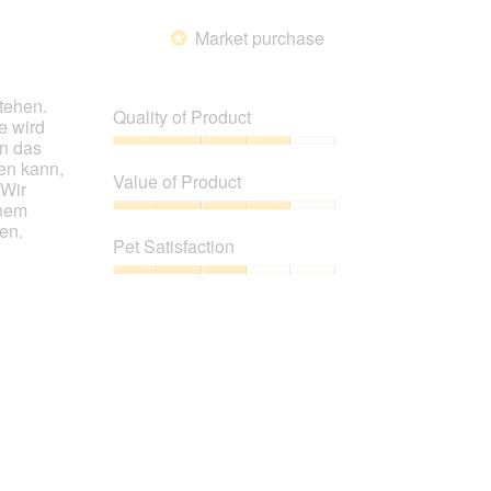
Market purchase
*
tehen.
Quality of Product
e wird
en das
Quality
en kann,
of
Value of Product
 Wir
Product,
inem
4
Value
en.
out
of
Pet Satisfaction
of
Product,
5
4
Pet
out
Satisfaction,
of
3
5
out
of
5