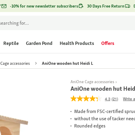
*
-10% for new newsletter subscribers
30 Days Free Return
Reptile
Garden Pond
Health Products
Offers
Cage accessories
AniOne wooden hut Heidi L
AniOne Cage accessories
AniOne wooden hut Heid
4.3
(21)
Write 
Made from FSC-certified spr
without the use of tacker nee
Rounded edges