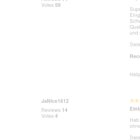
out
Votes
59
Supe
of
Eing
5
Schw
stars.
Qual
und 
Trans
Rec
Help
JaNice1612
★★
★★
5
Einf
Reviews
14
out
Votes
4
Hab 
of
ohne
5
stars.
Trans