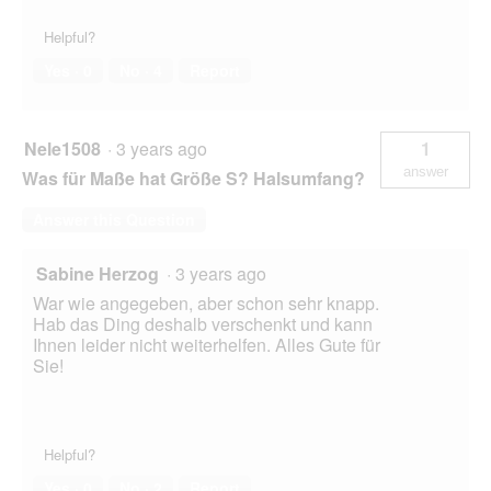
Helpful?
Yes ·
0
No ·
4
Report
Nele1508
·
3 years ago
1
answer
Was für Maße hat Größe S? Halsumfang?
Answer this Question
Sabine Herzog
·
3 years ago
War wie angegeben, aber schon sehr knapp.
Hab das Ding deshalb verschenkt und kann
Ihnen leider nicht weiterhelfen. Alles Gute für
Sie!
Helpful?
Yes ·
0
No ·
2
Report