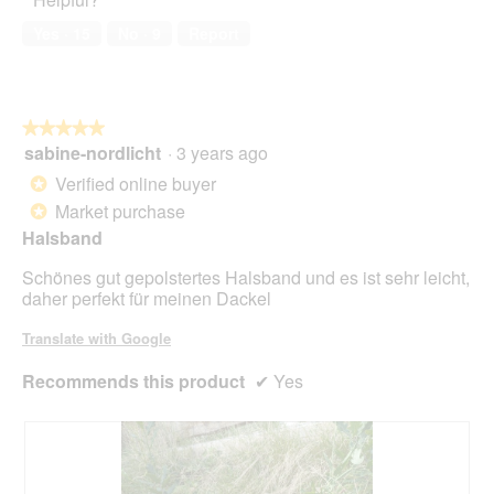
Yes ·
15
No ·
9
Report
★★★★★
★★★★★
sabine-nordlicht
·
3 years ago
5
out
Verified online buyer
*
of
Market purchase
*
5
Halsband
stars.
Schönes gut gepolstertes Halsband und es ist sehr leicht,
daher perfekt für meinen Dackel
Translate with Google
Recommends this product
✔
Yes