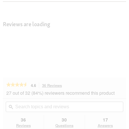
Reviews are loading
★★★★★
★★★★★
4.6
36 Reviews
This
action
4.6
27 out of 32 (84%) reviewers recommend this product
out
will
of
navigate
Search
Se
5
to
topics
ϙ
top
stars.
reviews.
and
an
Read
reviews
rev
36
30
17
reviews
for
Reviews
Questions
Answers
Dogs