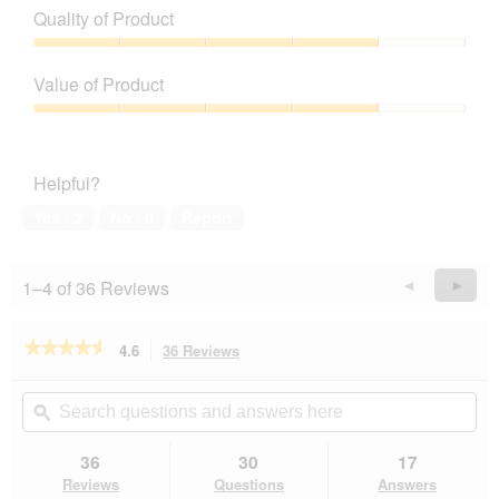
Quality of Product
Quality
of
Value of Product
Product,
4
Value
out
of
of
Product,
Helpful?
5
4
out
Yes ·
2
No ·
0
Report
of
5
1–4 of 36 Reviews
Previous
◄
Next
►
Reviews
Revie
★★★★★
★★★★★
4.6
36 Reviews
This
action
4.6
out
will
Search
Se
of
navigate
questions
ϙ
que
5
to
and
an
stars.
reviews.
answers
an
36
30
17
Read
here
her
reviews
Reviews
Questions
Answers
for