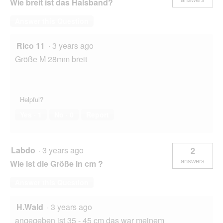
Wie breit ist das Halsband?
Answer this Question
Rico 11
·
3 years ago
Größe M 28mm breit
Helpful?
Yes ·
1
No ·
0
Report
Labdo
·
3 years ago
2
answers
Wie ist die Größe in cm ?
Answer this Question
H.Wald
·
3 years ago
angegeben ist 35 - 45 cm das war meinem