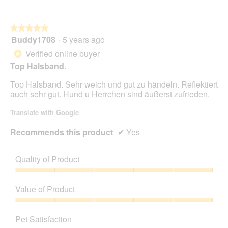
1
t
.
i
o
★★★★★
★★★★★
n
Buddy1708
·
5 years ago
5
w
out
i
Verified online buyer
*
of
l
Top Halsband.
5
l
stars.
o
Top Halsband. Sehr weich und gut zu händeln. Reflektiert
p
auch sehr gut. Hund u Herrchen sind äußerst zufrieden.
e
n
Translate with Google
a
m
Recommends this product
✔
Yes
o
d
a
Quality of Product
l
Quality
d
of
i
Value of Product
Product,
a
5
l
Value
out
o
of
Pet Satisfaction
of
g
Product,