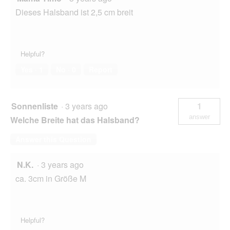
Dieses Halsband ist 2,5 cm breit
Helpful?
Yes ·
1
No ·
0
Report
Sonnenliste
·
3 years ago
1
answer
Welche Breite hat das Halsband?
Answer this Question
N.K.
·
3 years ago
ca. 3cm in Größe M
Helpful?