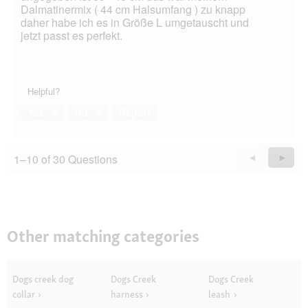
Dalmatinermix ( 44 cm Halsumfang ) zu knapp
daher habe ich es in Größe L umgetauscht und
jetzt passt es perfekt.
Helpful?
Yes ·
0
No ·
0
Report
1–10 of 30 Questions
Previous
◄
Next
►
Questions
Quest
Other matching categories
Dogs creek dog
Dogs Creek
Dogs Creek
collar
harness
leash