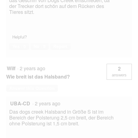
das Geschirr von Dogs Creek entschieden, da
der Trecker dort schön auf dem Rücken des
Tieres sitzt.
Helpful?
Yes ·
0
No ·
9
Report
Wilf
·
2 years ago
2
answers
Wie breit ist das Halsband?
Answer this Question
UBA-CD
·
2 years ago
Das dogs creek Halsband in Größe S ist im
Bereich der Polsterung 2,5 cm breit, der Bereich
ohne Polsterung ist 1,5 cm breit.