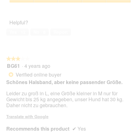
5
.
5
Pet
out
Satisfaction,
of
5
Helpful?
5
out
of
Yes ·
12
No ·
8
Report
5
★★★★★
★★★★★
BG61
·
4 years ago
3
out
Verified online buyer
*
of
Schönes Halsband, aber keine passender Größe.
5
stars.
Leider zu groß in L, eine Größe kleiner in M nur für
Gewicht bis 25 kg angegeben, unser Hund hat 30 kg.
Daher nicht zu gebrauchen.
Translate with Google
Recommends this product
✔
Yes