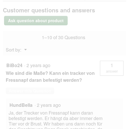
Dogs
Customer questions and answers
Creek
Voyager
collar
Ask question about product
black
L
1–10 of 30 Questions
Menu
Sort by:
▼
BiBo24
·
2 years ago
1
answer
Wie sind die Maße? Kann ein tracker von
Fressnapf daran befestigt werden?
Answer this Question
HundBella
·
2 years ago
Ja, der Trecker von Fressnapf kann daran
befestigt werden. Er hängt da aber immer dem
Tier vor dr Brust. Wir haben uns dann noch für