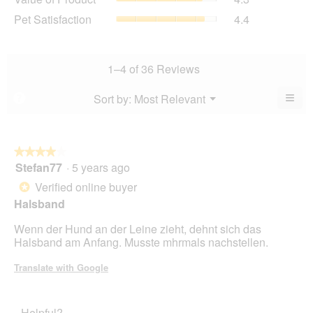
is
of
average
Pet
Pet Satisfaction
4.4
4.6
Product,
rating
Satisfaction,
of
average
value
average
5.
rating
is
rating
value
4.5
value
1–4 of 36 Reviews
is
of
is
4.3
5.
4.4
≡
Menu
Sort by:
Most Relevant
?
of
▼
of
Clic
5.
5.
on
the
foll
butt
★★★★★
★★★★★
will
Stefan77
·
5 years ago
4
upda
out
the
Verified online buyer
*
cont
of
belo
Halsband
5
stars.
Wenn der Hund an der Leine zieht, dehnt sich das
Halsband am Anfang. Musste mhrmals nachstellen.
Translate with Google
Helpful?