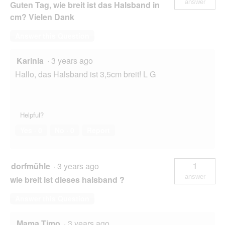
answer
Guten Tag, wie breit ist das Halsband in
cm? Vielen Dank
Answer this Question
Karinla
·
3 years ago
Hallo, das Halsband ist 3,5cm breit! L G
Helpful?
Yes ·
0
No ·
0
Report
dorfmühle
·
3 years ago
1
answer
wie breit ist dieses halsband ?
Answer this Question
Mama Timo
·
3 years ago