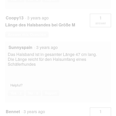
Coopy13
·
3 years ago
1
answer
Länge des Halsbandes bei Größe M
Answer this Question
Sunnyspain
·
3 years ago
Das Halsband ist in gesamter Länge 47 cm lang.
Die Länge reicht für den Halsumfang eines
Schäferhundes
Helpful?
Yes ·
2
No ·
0
Report
Bennet
·
3 years ago
1