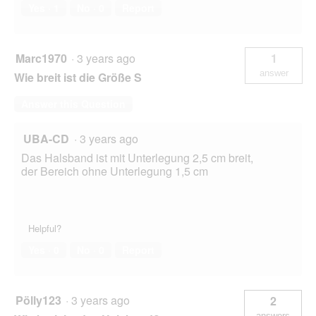
Yes ·
1
No ·
0
Report
Marc1970
·
3 years ago
1
answer
Wie breit ist die Größe S
Answer this Question
UBA-CD
·
3 years ago
Das Halsband ist mit Unterlegung 2,5 cm breit,
der Bereich ohne Unterlegung 1,5 cm
Helpful?
Yes ·
0
No ·
0
Report
Pölly123
·
3 years ago
2
answers