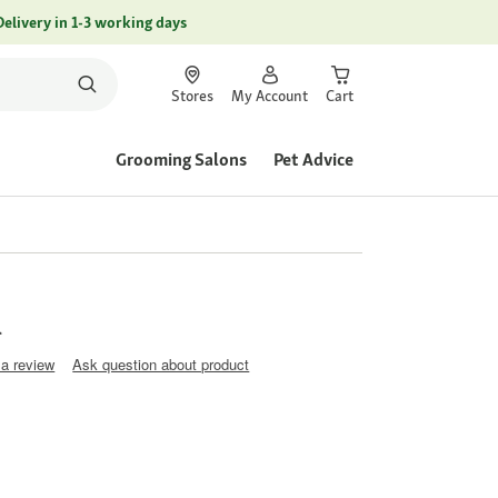
Delivery in 1-3 working days
Stores
My Account
Cart
Grooming Salons
Pet Advice
l
 a review
Ask question about product