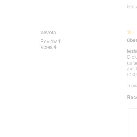
Help
pevola
★★
★★
1
über
Review
1
out
Votes
4
leid
of
Dick
5
aufs
stars.
auf.
€14,
Trans
Rec