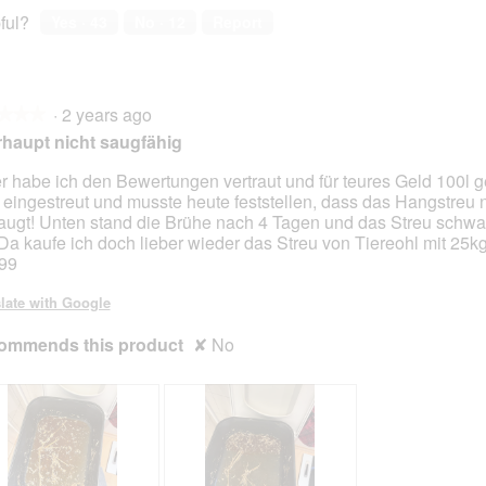
ful?
Yes ·
43
No ·
12
Report
·
2 years ago
★★★
★★★
haupt nicht saugfähig
er habe ich den Bewertungen vertraut und für teures Geld 100l g
 eingestreut und musste heute feststellen, dass das Hangstreu n
augt! Unten stand die Brühe nach 4 Tagen und das Streu sch
 Da kaufe ich doch lieber wieder das Streu von Tiereohl mit 25k
99
late with Google
ommends this product
✘
No