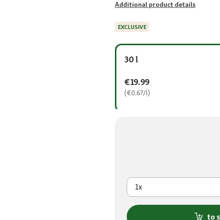
Additional product details
EXCLUSIVE
30 l
€19.99
(€0.67/l)
1x
to 