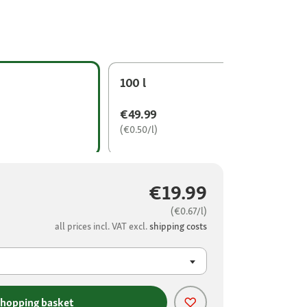
100 l
€49.99
(€0.50/l)
€19.99
(€0.67/l)
all prices incl. VAT excl.
shipping costs
shopping basket