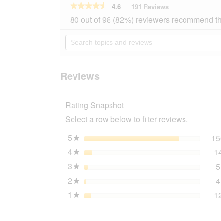
★★★★★
★★★★★
4.6
191 Reviews
This
action
4.6
80 out of 98 (82%) reviewers recommend th
out
will
of
navigate
Search
5
to
topics
stars.
reviews.
and
Read
reviews
reviews
for
Reviews
MultiFit
Hemp
Litter
Rating Snapshot
30
l
Select a row below to filter reviews.
5
stars
15
★
4
stars
1
★
3
stars
5
★
2
stars
4
★
1
stars
1
★