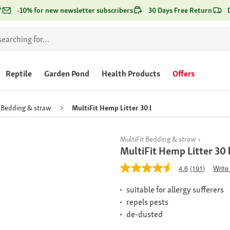
*
-10% for new newsletter subscribers
30 Days Free Return
Reptile
Garden Pond
Health Products
Offers
Bedding & straw
MultiFit Hemp Litter 30 l
MultiFit Bedding & straw
MultiFit Hemp Litter 30 
4.6
(191)
Write
suitable for allergy sufferers
repels pests
de-dusted