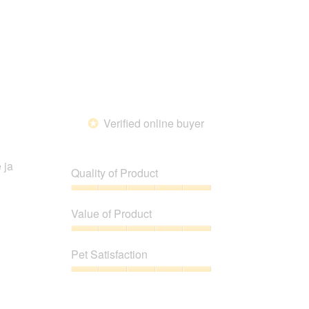
Verified online buyer
*
 ja
Quality of Product
Quality
of
Value of Product
Product,
5
Value
out
of
Pet Satisfaction
of
Product,
5
5
Pet
out
Satisfaction,
of
5