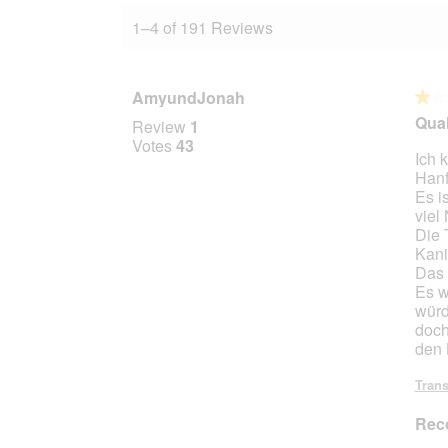
1–4 of 191 Reviews
AmyundJonah
★★
★★
1
Qual
Review
1
out
Votes
43
Ich 
of
Hanf
5
Es i
stars.
viel
Die 
Kani
Das 
Es w
würd
doch
den 
Trans
Rec