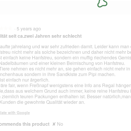
·
5 years ago
★★★
★★★
ität seit ca.zwei Jahren sehr schlecht
kaufte jahrelang und war sehr zufrieden damit. Leider kann man
streu nicht mehr als solche bezeichnen und daher nicht mehr b
st einfach keine Hanfstreu, sondern ein muffig riechendes Gemi
 Nadelbäumen und einer kleinen Beimischung von Hanfstreu.
Tiere nehmen es nicht mehr an, sie gehen einfach nicht mehr in 
nchenhaus sondern in ihre Sandkiste zum Pipi machen.
ist einfach nur ärgerlich.
äre fair, wenn Freßnapf wenigstens eine Info ans Regal hänge
e,dass aus welchem Grund auch immer, keine reine Hanfstreu 
 ziemlich teuren Packungen enthalten ist. Besser natürlich,man 
Kunden die gewohnte Qualität wieder an.
late with Google
ommends this product
✘
No