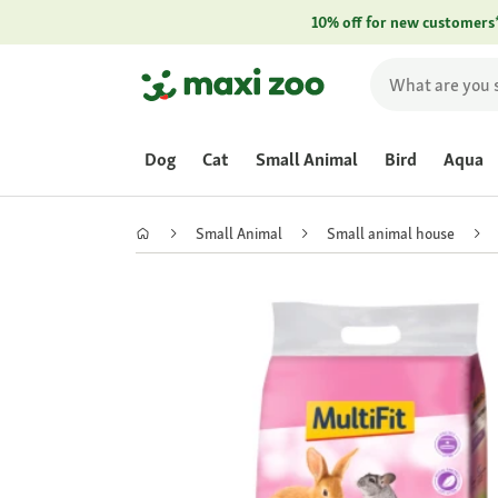
10% off for new customers
Dog
Cat
Small Animal
Bird
Aqua
Small Animal
Small animal house