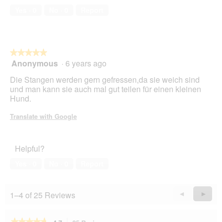
of
Yes ·
0
No ·
0
Report
5
★★★★★
★★★★★
Anonymous
·
6 years ago
5
out
Die Stangen werden gern gefressen,da sie weich sind
of
und man kann sie auch mal gut teilen für einen kleinen
5
Hund.
stars.
Translate with Google
Helpful?
Yes ·
0
No ·
0
Report
1–4 of 25 Reviews
Previous
◄
Next
►
Reviews
Revie
★★★★★
★★★★★