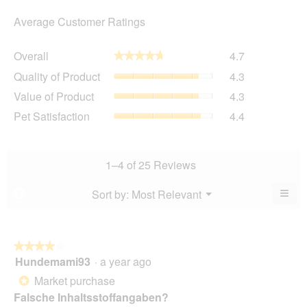
Average Customer Ratings
Overall,
Overall
4.7
★★★★★
★★★★★
average
Quality
Quality of Product
4.3
rating
of
value
Value
Value of Product
4.3
Product,
is
of
average
Pet
Pet Satisfaction
4.4
4.7
Product,
rating
Satisfaction,
of
average
value
average
5.
rating
is
rating
value
4.3
value
1–4 of 25 Reviews
is
of
is
4.3
5.
4.4
≡
Menu
Sort by:
Most Relevant
?
of
▼
of
Clic
5.
5.
on
the
foll
butt
★★★★★
★★★★★
will
Hundemami93
·
a year ago
4
upda
out
the
Market purchase
*
cont
of
belo
Falsche Inhaltsstoffangaben?
5