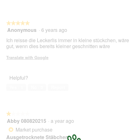
i
l
l
o
★★★★★
★★★★★
p
Anonymous
·
6 years ago
e
5
n
out
Ich reisse die Leckerlis immer in kleine stückchen, wäre
a
of
gut, wenn dies bereits kleiner geschnitten wäre
m
5
o
stars.
Translate with Google
d
a
l
Helpful?
d
i
Yes ·
1
No ·
0
Report
a
l
o
g
.
★★★★★
★★★★★
Abby 080820215
·
a year ago
1
out
Market purchase
*
of
Ausgetrocknete Stäbchen
5