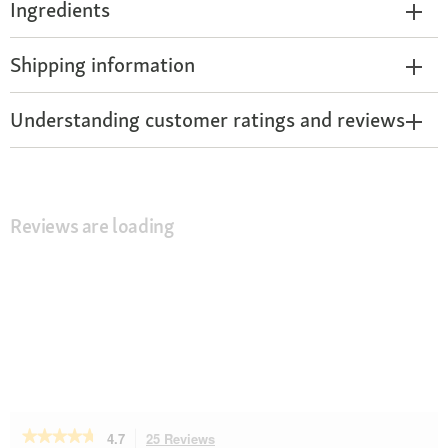
Ingredients
Shipping information
Understanding customer ratings and reviews
Reviews are loading
★★★★★
★★★★★
4.7
25 Reviews
This