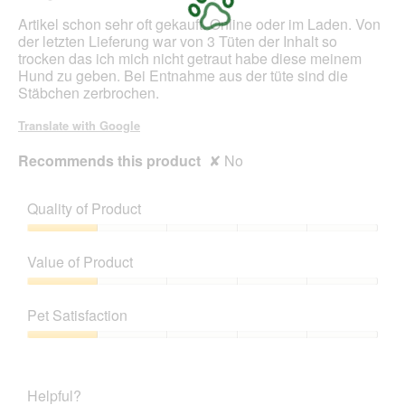
stars.
Artikel schon sehr oft gekauft. Online oder im Laden. Von
der letzten Lieferung war von 3 Tüten der Inhalt so
trocken das ich mich nicht getraut habe diese meinem
Hund zu geben. Bei Entnahme aus der tüte sind die
Stäbchen zerbrochen.
Translate with Google
Recommends this product
✘
No
Quality of Product
Quality
of
Value of Product
Product,
1
Value
out
of
Pet Satisfaction
of
Product,
5
1
Pet
out
Satisfaction,
of
1
Helpful?
5
out