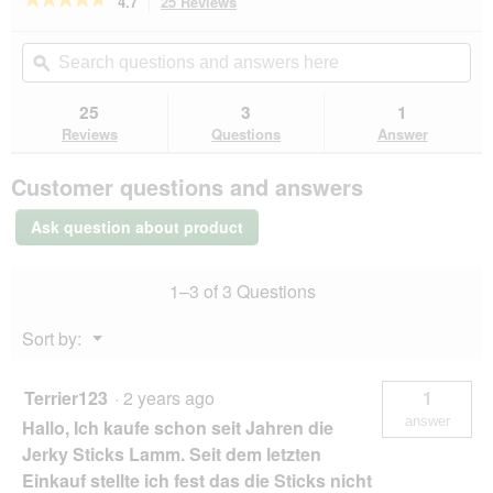
4.7
25 Reviews
This
action
4.7
out
will
Search
Se
of
navigate
questions
ϙ
que
5
to
and
an
stars.
reviews.
answers
an
25
3
1
Read
here
her
reviews
Reviews
Questions
Answer
for
PREMIERE
Customer questions and answers
Meat
Jerkys
6x70
Ask question about product
g
Lamb
1–3 of 3 Questions
Menu
Sort by:
▼
Terrier123
·
2 years ago
1
answer
Hallo, Ich kaufe schon seit Jahren die
Jerky Sticks Lamm. Seit dem letzten
Einkauf stellte ich fest das die Sticks nicht