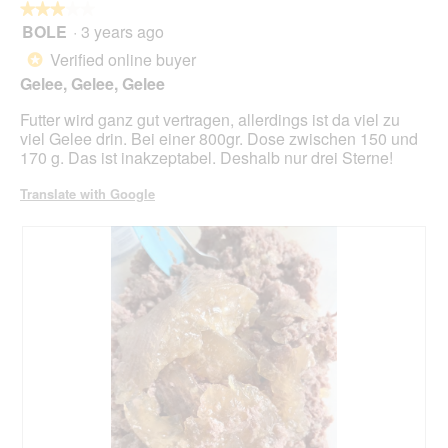
butt
★★★★★
★★★★★
will
BOLE
·
3 years ago
3
upda
out
the
Verified online buyer
*
cont
of
belo
Gelee, Gelee, Gelee
5
stars.
Futter wird ganz gut vertragen, allerdings ist da viel zu
viel Gelee drin. Bei einer 800gr. Dose zwischen 150 und
170 g. Das ist inakzeptabel. Deshalb nur drei Sterne!
Translate with Google