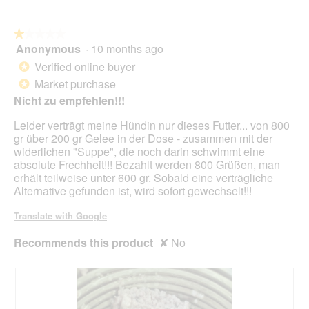
a
w
l
i
o
★★★★★
★★★★★
l
g
Anonymous
·
10 months ago
1
l
.
out
o
Verified online buyer
*
of
p
Market purchase
*
5
e
Nicht zu empfehlen!!!
stars.
n
a
Leider verträgt meine Hündin nur dieses Futter... von 800
m
gr über 200 gr Gelee in der Dose - zusammen mit der
o
widerlichen "Suppe", die noch darin schwimmt eine
d
absolute Frechheit!!! Bezahlt werden 800 Grüßen, man
a
erhält teilweise unter 600 gr. Sobald eine verträgliche
l
Alternative gefunden ist, wird sofort gewechselt!!!
d
i
Translate with Google
a
l
Recommends this product
✘
No
o
g
.