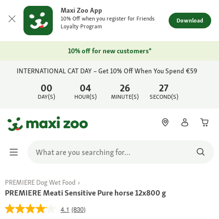
Maxi Zoo App
10% Off when you register for Friends
Download
Loyalty Program
10% off for new customers*
INTERNATIONAL CAT DAY – Get 10% Off When You Spend €59
00
04
26
27
DAY(S)
HOUR(S)
MINUTE(S)
SECOND(S)
PREMIERE Dog Wet Food
PREMIERE Meati Sensitive Pure horse 12x800 g
4.1
(830)