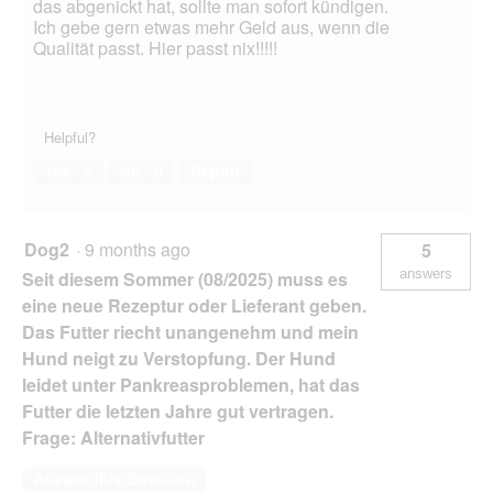
das abgenickt hat, sollte man sofort kündigen.
Ich gebe gern etwas mehr Geld aus, wenn die
Qualität passt. Hier passt nix!!!!!
Helpful?
Yes ·
3
No ·
0
Report
Dog2
·
9 months ago
5
answers
Seit diesem Sommer (08/2025) muss es
eine neue Rezeptur oder Lieferant geben.
Das Futter riecht unangenehm und mein
Hund neigt zu Verstopfung. Der Hund
leidet unter Pankreasproblemen, hat das
Futter die letzten Jahre gut vertragen.
Frage: Alternativfutter
Answer this Question