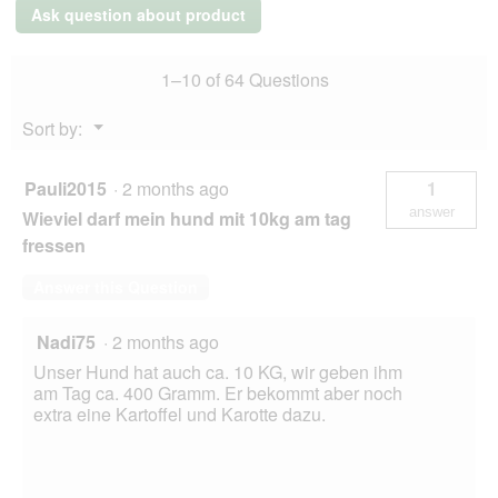
l
Pure
Ask question about product
horse
o
12x800
g
g
.
1–10 of 64 Questions
Menu
Sort by:
▼
Pauli2015
·
2 months ago
1
answer
Wieviel darf mein hund mit 10kg am tag
fressen
Answer this Question
Nadi75
·
2 months ago
Unser Hund hat auch ca. 10 KG, wir geben ihm
am Tag ca. 400 Gramm. Er bekommt aber noch
extra eine Kartoffel und Karotte dazu.