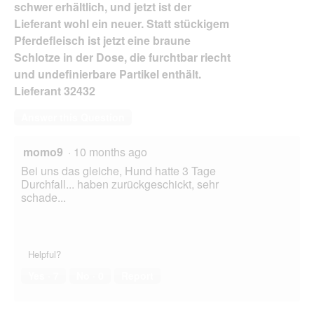
schwer erhältlich, und jetzt ist der
Lieferant wohl ein neuer. Statt stückigem
Pferdefleisch ist jetzt eine braune
Schlotze in der Dose, die furchtbar riecht
und undefinierbare Partikel enthält.
Lieferant 32432
Answer this Question
momo9
·
10 months ago
Bei uns das gleiche, Hund hatte 3 Tage
Durchfall... haben zurückgeschickt, sehr
schade...
Helpful?
Yes ·
7
No ·
0
Report