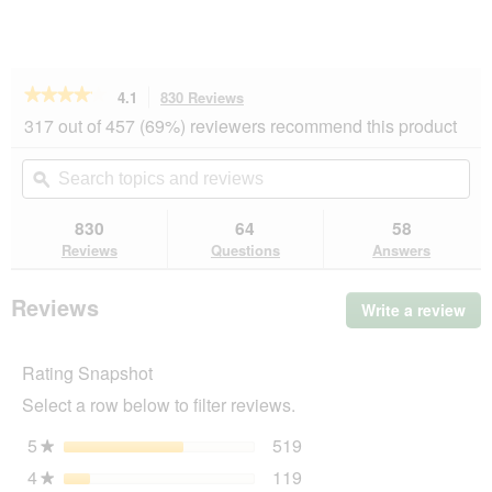
★★★★★
★★★★★
4.1
830 Reviews
This
action
4.1
317 out of 457 (69%) reviewers recommend this product
out
will
of
navigate
Search
Se
5
to
topics
ϙ
top
stars.
reviews.
and
an
Read
reviews
rev
830
64
58
reviews
for
Reviews
Questions
Answers
PREMIERE
Meati
Sensitive
Reviews
Write a review
.
Pure
Thi
horse
12x800
act
g
Rating Snapshot
will
op
Select a row below to filter reviews.
a
mo
5
stars
519
519 reviews with 5 stars
Select to filter reviews wi
★
dia
4
stars
119
119 reviews with 4 stars
Select to filter reviews wi
★