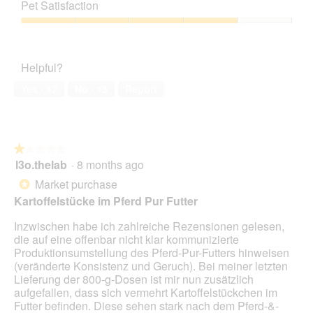
out
of
o
s
a
Pet Satisfaction
of
Product,
d
F
c
5
3
a
Pet
u
t
out
l
Satisfaction,
t
i
of
d
4
t
o
Helpful?
5
i
out
e
n
a
of
r
w
Yes ·
42
No ·
13
Report
l
5
a
i
o
u
l
g
s
l
.
.
o
★★★★★
★★★★★
v
p
l3o.thelab
·
8 months ago
e
e
1
r
n
out
Market purchase
*
s
a
of
Kartoffelstücke im Pferd Pur Futter
c
m
5
h
o
stars.
Inzwischen habe ich zahlreiche Rezensionen gelesen,
i
d
die auf eine offenbar nicht klar kommunizierte
e
a
Produktionsumstellung des Pferd-Pur-Futters hinweisen
d
l
(veränderte Konsistenz und Geruch). Bei meiner letzten
e
d
Lieferung der 800-g-Dosen ist mir nun zusätzlich
n
i
aufgefallen, dass sich vermehrt Kartoffelstückchen im
e
a
Futter befinden. Diese sehen stark nach dem Pferd-&-
D
l