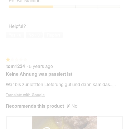
t
a
Pet Satisfaction
of
Product,
d
o
c
5
1
a
Pet
4
t
out
l
Satisfaction,
.
i
of
d
2
o
Helpful?
5
i
out
n
a
of
w
Yes ·
8
No ·
0
Report
l
5
i
o
l
g
l
.
o
★★★★★
★★★★★
p
tom1234
·
5 years ago
e
1
n
out
Keine Ahnung was passiert ist
a
of
m
5
War bis zur letzten Lieferung gut und dann kam das.....
o
stars.
d
Translate with Google
a
l
Recommends this product
✘
No
d
i
a
l