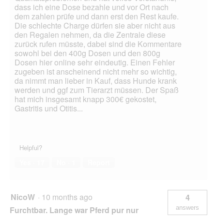
dass ich eine Dose bezahle und vor Ort nach
dem zahlen prüfe und dann erst den Rest kaufe.
Die schlechte Charge dürfen sie aber nicht aus
den Regalen nehmen, da die Zentrale diese
zurück rufen müsste, dabei sind die Kommentare
sowohl bei den 400g Dosen und den 800g
Dosen hier online sehr eindeutig. Einen Fehler
zugeben ist anscheinend nicht mehr so wichtig,
da nimmt man lieber in Kauf, dass Hunde krank
werden und ggf zum Tierarzt müssen. Der Spaß
hat mich insgesamt knapp 300€ gekostet,
Gastritis und Otitis...
Helpful?
Yes ·
17
No ·
1
Report
NicoW
·
10 months ago
4
answers
Furchtbar. Lange war Pferd pur nur