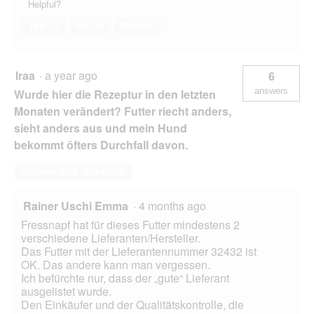
Helpful?
Yes ·
0
No ·
0
Report
Iraa
·
a year ago
6
answers
Wurde hier die Rezeptur in den letzten
Monaten verändert? Futter riecht anders,
sieht anders aus und mein Hund
bekommt öfters Durchfall davon.
Answer this Question
Rainer Uschi Emma
·
4 months ago
Fressnapf hat für dieses Futter mindestens 2
verschiedene Lieferanten/Hersteller.
Das Futter mit der Lieferantennummer 32432 ist
OK. Das andere kann man vergessen.
Ich befürchte nur, dass der „gute“ Lieferant
ausgelistet wurde.
Den Einkäufer und der Qualitätskontrolle, die