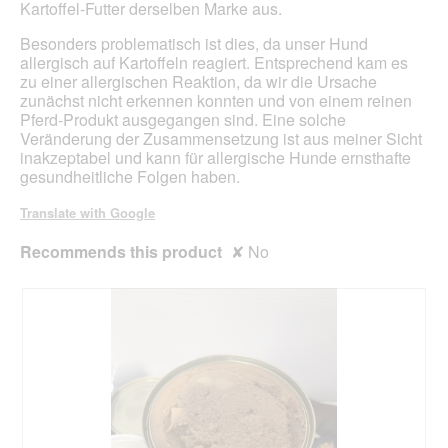
Kartoffel-Futter derselben Marke aus.
o
o
s
g
Besonders problematisch ist dies, da unser Hund
e
.
allergisch auf Kartoffeln reagiert. Entsprechend kam es
n
zu einer allergischen Reaktion, da wir die Ursache
i
zunächst nicht erkennen konnten und von einem reinen
m
Pferd-Produkt ausgegangen sind. Eine solche
m
Veränderung der Zusammensetzung ist aus meiner Sicht
e
inakzeptabel und kann für allergische Hunde ernsthafte
r
gesundheitliche Folgen haben.
d
a
Translate with Google
s
G
Recommends this product
✘
No
l
e
i
c
h
e
.
S
e
h