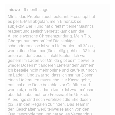
nicwo
·
9 months ago
Mir ist das Problem auch bekannt. Fressnapf hat
es per E-Mail abgetan, mein Eindruck sei
subjektiv. Der Hund hat direkt mit einer Gastritis
reagiert und zeitlich versetzt kam dann die
Allergie typische Ohrenentzündung. Mein Tip,
Chargennummer prüfen! Die stinkige
schmoddermasse ist vom Lieferanten mit 32xxx,
wenn diese Nummer (fünfstellig, geht mit 32 los)
unten auf der Dose ist, nicht kaufen. Ich war
gestern im Laden vor Ort, da gibt es mittlerweile
wieder Dosen mit anderen Lieferantennummern.
Ich bestelle nicht mehr online und kaufe nur noch
im Laden. Und zwar so, dass ich mir nur Dosen
eines Lieferanten raussuche, zur Kasse gehe,
erst mal eine Dose bezahle, vor Ort öffne und
wenn ok, den Rest dann kaufe. Ist zwar mühsam,
aber ich habe mehrere Fressnapf im Umkreis.
Allerdings sind noch vereinzelt die Ekeldosen
(32...) in den Regalen zu finden. Das Team in
den Geschäften weiß teilweise auch von den
Qualitätsproblemen und hat volles Verständnis,