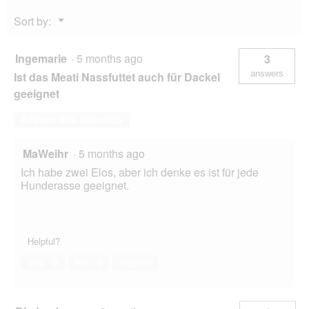
g
Menu
Sort by:
▼
Ingemarie
·
5 months ago
3
answers
Ist das Meati Nassfuttet auch für Dackel
geeignet
Answer this Question
MaWeihr
·
5 months ago
Ich habe zwei Elos, aber ich denke es ist für jede
Hunderasse geeignet.
Helpful?
Yes ·
0
No ·
0
Report