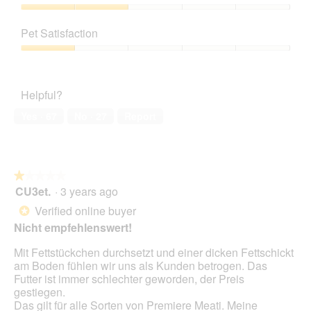
Product,
a
h
i
1
Value
m
o
s
out
of
o
t
a
Pet Satisfaction
of
Product,
d
o
c
5
2
a
Pet
3
t
out
l
Satisfaction,
.
i
of
d
1
o
Helpful?
5
i
out
n
a
of
w
Yes ·
67
No ·
27
Report
l
5
i
o
l
g
l
.
o
★★★★★
★★★★★
p
CU3et.
·
3 years ago
e
1
n
out
Verified online buyer
*
a
of
Nicht empfehlenswert!
m
5
o
stars.
Mit Fettstückchen durchsetzt und einer dicken Fettschickt
d
am Boden fühlen wir uns als Kunden betrogen. Das
a
Futter ist immer schlechter geworden, der Preis
l
gestiegen.
d
Das gilt für alle Sorten von Premiere Meati. Meine
i