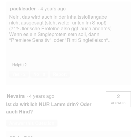
packleader
·
4 years ago
Nein, das wird auch in der Inhaltsstoffangabe
nicht ausgesagt.(steht weiter unten im Shop!)
(71% tierische Proteine also ggf. auch anderes)
Wenn es ein Singleprotein sein soll, dann
"Premiere Sensitiv", oder "Rinti Singlefleisch"...
Helpful?
Yes ·
2
No ·
0
Report
Nevatra
·
4 years ago
2
answers
Ist da wirklich NUR Lamm drin? Oder
auch Rind?
Answer this Question