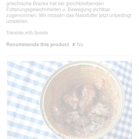
griechische Bracke hat bei gleichbleibenden
a
Fütterungsgewohnheiten u. Bewegung sichtbar
l
zugenommen. Wir müssen das Nassfutter jetzt unbedingt
o
umstellen.
g
.
Translate with Google
Recommends this product
✘
No