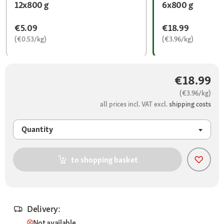
12x800 g
6x800 g
€5.09
€18.99
(€0.53/kg)
(€3.96/kg)
€18.99
(€3.96/kg)
all prices incl. VAT excl.
shipping costs
Quantity
to shopping basket
Delivery:
Not available