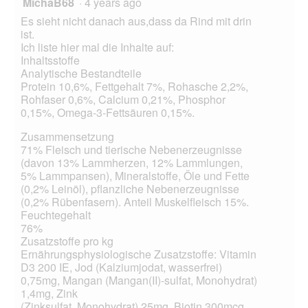
MichaB68
·
4 years ago
Es sieht nicht danach aus,dass da Rind mit drin
ist.
Ich liste hier mal die Inhalte auf:
Inhaltsstoffe
Analytische Bestandteile
Protein 10,6%, Fettgehalt 7%, Rohasche 2,2%,
Rohfaser 0,6%, Calcium 0,21%, Phosphor
0,15%, Omega-3-Fettsäuren 0,15%.
Zusammensetzung
71% Fleisch und tierische Nebenerzeugnisse
(davon 13% Lammherzen, 12% Lammlungen,
5% Lammpansen), Mineralstoffe, Öle und Fette
(0,2% Leinöl), pflanzliche Nebenerzeugnisse
(0,2% Rübenfasern). Anteil Muskelfleisch 15%.
Feuchtegehalt
76%
Zusatzstoffe pro kg
Ernährungsphysiologische Zusatzstoffe: Vitamin
D3 200 IE, Jod (Kalziumjodat, wasserfrei)
0,75mg, Mangan (Mangan(II)-sulfat, Monohydrat)
1,4mg, Zink
(Zinksulfat, Monohydrat) 25mg, Biotin 300mcg.