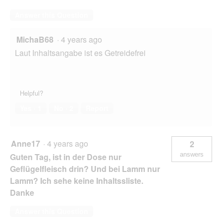
Answer this Question
MichaB68
·
4 years ago
Laut Inhaltsangabe ist es Getreidefrei
Helpful?
Yes ·
1
No ·
2
Report
Anne17
·
4 years ago
2
answers
Guten Tag, ist in der Dose nur
Geflügelfleisch drin? Und bei Lamm nur
Lamm? Ich sehe keine Inhaltssliste.
Danke
Answer this Question