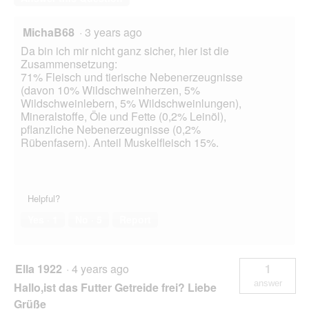
MichaB68
·
3 years ago
Da bin ich mir nicht ganz sicher, hier ist die
Zusammensetzung:
71% Fleisch und tierische Nebenerzeugnisse
(davon 10% Wildschweinherzen, 5%
Wildschweinlebern, 5% Wildschweinlungen),
Mineralstoffe, Öle und Fette (0,2% Leinöl),
pflanzliche Nebenerzeugnisse (0,2%
Rübenfasern). Anteil Muskelfleisch 15%.
Helpful?
Yes ·
1
No ·
5
Report
Ella 1922
·
4 years ago
1
answer
Hallo,ist das Futter Getreide frei? Liebe
Grüße