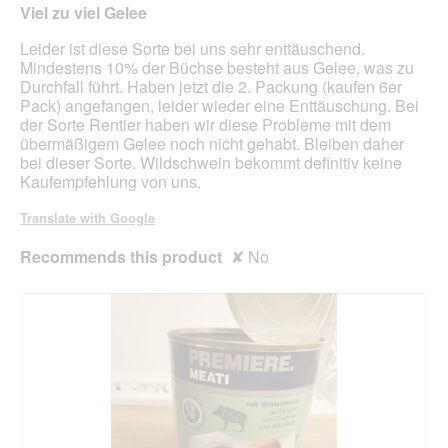
n
out
Viel zu viel Gelee
a
of
m
5
Leider ist diese Sorte bei uns sehr enttäuschend.
o
stars.
Mindestens 10% der Büchse besteht aus Gelee, was zu
d
Durchfall führt. Haben jetzt die 2. Packung (kaufen 6er
a
Pack) angefangen, leider wieder eine Enttäuschung. Bei
l
der Sorte Rentier haben wir diese Probleme mit dem
d
übermäßigem Gelee noch nicht gehabt. Bleiben daher
i
bei dieser Sorte. Wildschwein bekommt definitiv keine
a
Kaufempfehlung von uns.
l
o
Translate with Google
g
.
Recommends this product
✘
No