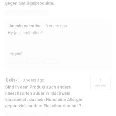
gegen Geflügelprodukte.
Answer this Question
Jasmin valentina
·
3 years ago
Hy ja ist enthalten!!
Helpful?
Yes ·
2
No ·
0
Report
Bella-1
·
3 years ago
1
answer
Sind in dem Produkt auch andere
Fleischsorten außer Wildschwein
verarbeitet , da mein Hund eine Allergie
gegen viele andere Fleischsorten hat ?
Answer this Question