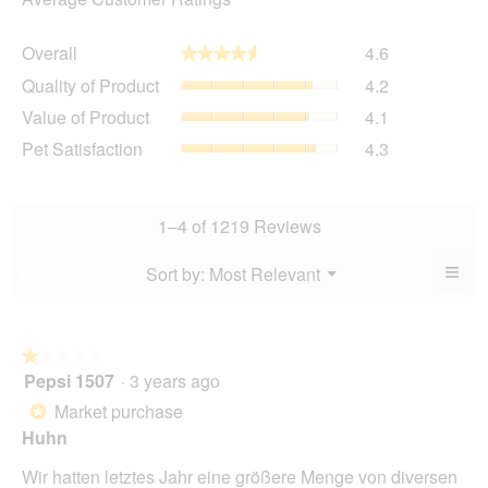
Overall,
Overall
4.6
★★★★★
★★★★★
average
Quality
Quality of Product
4.2
rating
of
value
Value
Value of Product
4.1
Product,
is
of
average
Pet
Pet Satisfaction
4.3
4.6
Product,
rating
Satisfaction,
of
average
value
average
5.
rating
is
rating
value
4.2
value
1–4 of 1219 Reviews
is
of
is
4.1
5.
4.3
≡
Menu
Sort by:
Most Relevant
?
of
▼
of
Clic
5.
5.
on
the
foll
butt
★★★★★
★★★★★
will
Pepsi 1507
·
3 years ago
1
upda
out
the
Market purchase
*
cont
of
belo
Huhn
5
stars.
Wir hatten letztes Jahr eine größere Menge von diversen