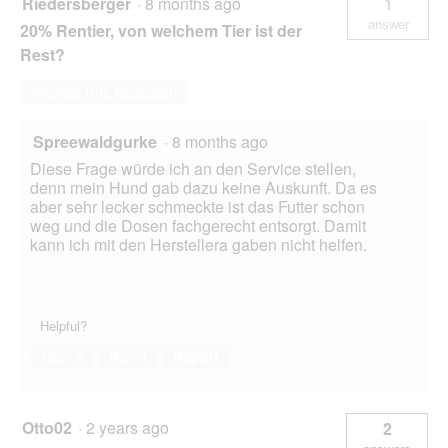
Riedersberger
·
8 months ago
1
answer
20% Rentier, von welchem Tier ist der
Rest?
Answer this Question
Spreewaldgurke
·
8 months ago
Diese Frage würde ich an den Service stellen,
denn mein Hund gab dazu keine Auskunft. Da es
aber sehr lecker schmeckte ist das Futter schon
weg und die Dosen fachgerecht entsorgt. Damit
kann ich mit den Herstellera gaben nicht helfen.
Helpful?
Yes ·
0
No ·
1
Report
Otto02
·
2 years ago
2