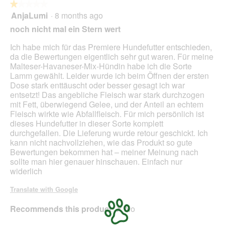
★★★★★
★★★★★
e
p
AnjaLumi
·
8 months ago
i
e
1
l
n
out
noch nicht mal ein Stern wert
a
of
m
5
Ich habe mich für das Premiere Hundefutter entschieden,
o
stars.
da die Bewertungen eigentlich sehr gut waren. Für meine
d
Malteser-Havaneser-Mix-Hündin habe ich die Sorte
a
Lamm gewählt. Leider wurde ich beim Öffnen der ersten
l
Dose stark enttäuscht oder besser gesagt ich war
d
entsetzt! Das angebliche Fleisch war stark durchzogen
i
mit Fett, überwiegend Gelee, und der Anteil an echtem
a
Fleisch wirkte wie Abfallfleisch. Für mich persönlich ist
l
dieses Hundefutter in dieser Sorte komplett
o
durchgefallen. Die Lieferung wurde retour geschickt. Ich
g
kann nicht nachvollziehen, wie das Produkt so gute
.
Bewertungen bekommen hat – meiner Meinung nach
sollte man hier genauer hinschauen. Einfach nur
widerlich
Translate with Google
Recommends this product
✘
No