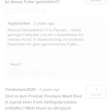
answers
Ist dieses Futter getreidefrei?
Answer this Question
hyperactive
·
2 years ago
Absolut Getreidefrei! 71% Pansen....relativ
geringer Fettanteil und ein Leckerbissen für
meinen Hund. In Abwechslung mit anderem
Nassfutter ein gern genommenes Futter....
Helpful?
Yes ·
0
No ·
0
Report
Paulemann2020
·
3 years ago
1
answer
Sind in dem Produkt Premiere Meati Rind
in irgend einer Form Geflügelprodukte
enthalten? Mein Hund ist allergisch