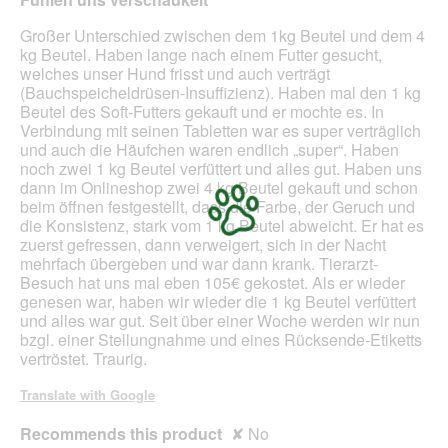
5
stars.
Großer Unterschied zwischen dem 1kg Beutel und dem 4
kg Beutel. Haben lange nach einem Futter gesucht,
welches unser Hund frisst und auch verträgt
(Bauchspeicheldrüsen-Insuffizienz). Haben mal den 1 kg
Beutel des Soft-Futters gekauft und er mochte es. In
Verbindung mit seinen Tabletten war es super verträglich
und auch die Häufchen waren endlich „super“. Haben
noch zwei 1 kg Beutel verfüttert und alles gut. Haben uns
dann im Onlineshop zwei 4 kg Beutel gekauft und schon
beim öffnen festgestellt, dass die Farbe, der Geruch und
die Konsistenz, stark vom 1 kg Beutel abweicht. Er hat es
zuerst gefressen, dann verweigert, sich in der Nacht
mehrfach übergeben und war dann krank. Tierarzt-
Besuch hat uns mal eben 105€ gekostet. Als er wieder
genesen war, haben wir wieder die 1 kg Beutel verfüttert
und alles war gut. Seit über einer Woche werden wir nun
bzgl. einer Stellungnahme und eines Rücksende-Etiketts
vertröstet. Traurig.
Translate with Google
Recommends this product
✘
No