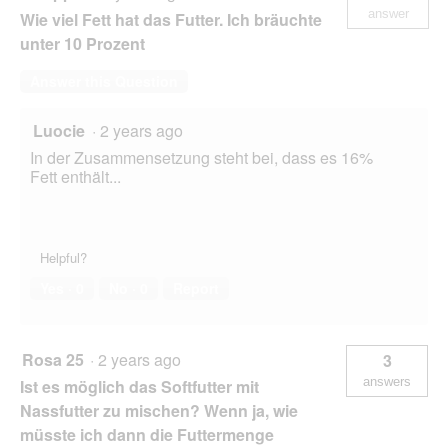
answer
Wie viel Fett hat das Futter. Ich bräuchte
unter 10 Prozent
Answer this Question
Luocie
·
2 years ago
In der Zusammensetzung steht bei, dass es 16%
Fett enthält...
Helpful?
Yes ·
0
No ·
0
Report
Rosa 25
·
2 years ago
3
answers
Ist es möglich das Softfutter mit
Nassfutter zu mischen? Wenn ja, wie
müsste ich dann die Futtermenge