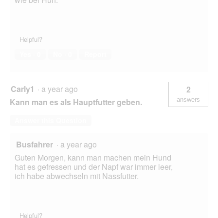
Helpful?
Yes ·
0
No ·
0
Report
Carly1
·
a year ago
2
answers
Kann man es als Hauptfutter geben.
Answer this Question
Busfahrer
·
a year ago
Guten Morgen, kann man machen mein Hund
hat es gefressen und der Napf war immer leer,
ich habe abwechseln mit Nassfutter.
Helpful?