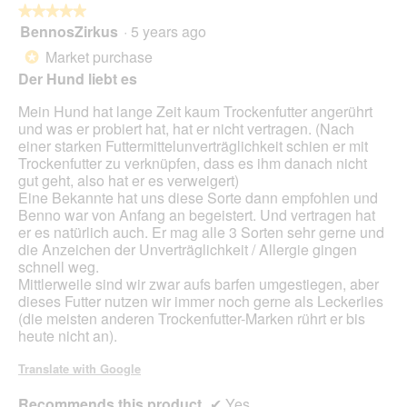
★★★★★
★★★★★
p
BennosZirkus
·
5 years ago
e
5
n
out
Market purchase
*
a
of
Der Hund liebt es
m
5
o
stars.
Mein Hund hat lange Zeit kaum Trockenfutter angerührt
d
und was er probiert hat, hat er nicht vertragen. (Nach
a
einer starken Futtermittelunverträglichkeit schien er mit
l
Trockenfutter zu verknüpfen, dass es ihm danach nicht
d
gut geht, also hat er es verweigert)
i
Eine Bekannte hat uns diese Sorte dann empfohlen und
a
Benno war von Anfang an begeistert. Und vertragen hat
l
er es natürlich auch. Er mag alle 3 Sorten sehr gerne und
o
die Anzeichen der Unverträglichkeit / Allergie gingen
g
schnell weg.
.
Mittlerweile sind wir zwar aufs barfen umgestiegen, aber
dieses Futter nutzen wir immer noch gerne als Leckerlies
(die meisten anderen Trockenfutter-Marken rührt er bis
heute nicht an).
Translate with Google
Recommends this product
✔
Yes