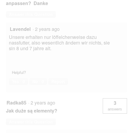
anpassen? Danke
Answer this Question
Lavendel
·
2 years ago
Unsere erhalten nur löffelchenweise dazu
nassfutter, also wesentlich ändern wir nichts, sie
sin 8 und 7 jahre alt.
Helpful?
Yes ·
0
No ·
0
Report
Radka85
·
2 years ago
3
answers
Jak duże są elementy?
Answer this Question