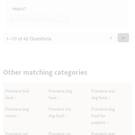
Helpful?
Yes ·
1
No ·
0
Report
1–10 of 42 Questions
Previous
◄
Next
►
Questions
Quest
Other matching categories
Premiere bird
Premiere dog
Premiere wet
food
food
dog food
Premiere dog
Premiere dry
Premiere dog
treats
dog food
food for
puppies
Premiere cat
Premiere cat
Premiere wet