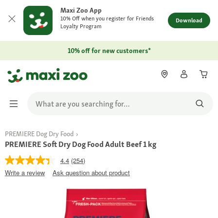
Maxi Zoo App
10% Off when you register for Friends
Download
Loyalty Program
10% off for new customers*
PREMIERE Dog Dry Food
PREMIERE Soft Dry Dog Food Adult Beef 1 kg
4.4
(254)
Write a review
Ask question about product