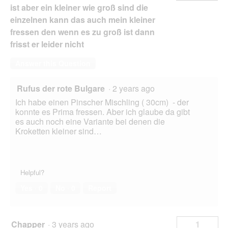
ist aber ein kleiner wie groß sind die
einzelnen kann das auch mein kleiner
fressen den wenn es zu groß ist dann
frisst er leider nicht
Answer this Question
Rufus der rote Bulgare
·
2 years ago
Ich habe einen Pinscher Mischling ( 30cm) - der
konnte es Prima fressen. Aber ich glaube da gibt
es auch noch eine Variante bei denen die
Kroketten kleiner sind…
Helpful?
Yes ·
0
No ·
0
Report
Chapper
·
3 years ago
1