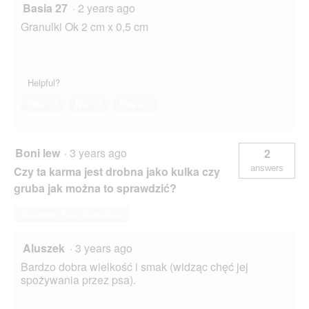
Basia 27
·
2 years ago
Granulki Ok 2 cm x 0,5 cm
Helpful?
Yes ·
0
No ·
0
Report
Boni lew
·
3 years ago
2
answers
Czy ta karma jest drobna jako kulka czy
gruba jak można to sprawdzić?
Answer this Question
Aluszek
·
3 years ago
Bardzo dobra wielkość i smak (widząc chęć jej
spożywania przez psa).