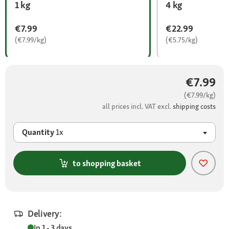
1 kg
4 kg
€7.99
€22.99
(€7.99/kg)
(€5.75/kg)
€7.99
(€7.99/kg)
all prices incl. VAT excl.
shipping costs
Quantity
1x
to shopping basket
Delivery:
In 1 - 3 days