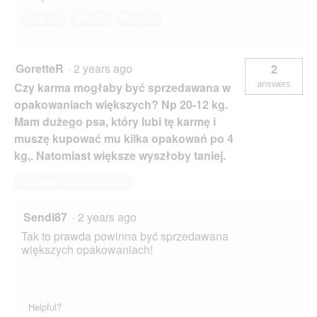
Yes ·
0
No ·
0
Report
GoretteR
·
2 years ago
2
answers
Czy karma mogłaby być sprzedawana w
opakowaniach większych? Np 20-12 kg.
Mam dużego psa, który lubi tę karmę i
muszę kupować mu kilka opakowań po 4
kg,. Natomiast większe wyszłoby taniej.
Answer this Question
Sendi87
·
2 years ago
Tak to prawda powinna być sprzedawana
większych opakowaniach!
Helpful?