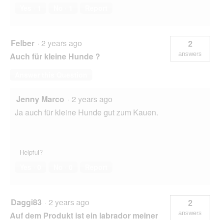
Yes ·
1
No ·
1
Report
Felber
·
2 years ago
2
answers
Auch für kleine Hunde ?
Answer this Question
Jenny Marco
·
2 years ago
Ja auch für kleine Hunde gut zum Kauen.
Helpful?
Yes ·
0
No ·
0
Report
Daggi83
·
2 years ago
2
answers
Auf dem Produkt ist ein labrador meiner