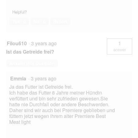
Helpful?
Yes ·
0
No ·
0
Report
Filou610
·
3 years ago
1
answer
Ist das Getreide frei?
Answer this Question
Emmla
·
3 years ago
Ja das Futter ist Getreide frei.
Ich habe das Futter 8 Jahre meiner Hündin
verfüttert und bin sehr zufrieden gewesen.Sie
hatte nie Durchfall oder andere Beschwerden.
Daher sind wir auch bei Premiere geblieben und
füttern jetzt wegen ihrem alter Premiere Best
Meat light