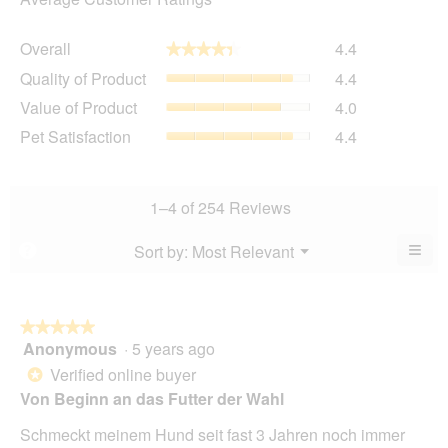
Overall,
Overall
4.4
★★★★★
★★★★★
average
Quality
Quality of Product
4.4
rating
of
value
Value
Value of Product
4.0
Product,
is
of
average
Pet
Pet Satisfaction
4.4
4.4
Product,
rating
Satisfaction,
of
average
value
average
5.
rating
is
rating
value
4.4
value
1–4 of 254 Reviews
is
of
is
4
5.
4.4
≡
Menu
Sort by:
Most Relevant
?
of
▼
of
Clic
5.
5.
on
the
foll
butt
★★★★★
★★★★★
will
Anonymous
·
5 years ago
5
upda
out
the
Verified online buyer
*
cont
of
Von Beginn an das Futter der Wahl
belo
5
stars.
Schmeckt meinem Hund seit fast 3 Jahren noch immer