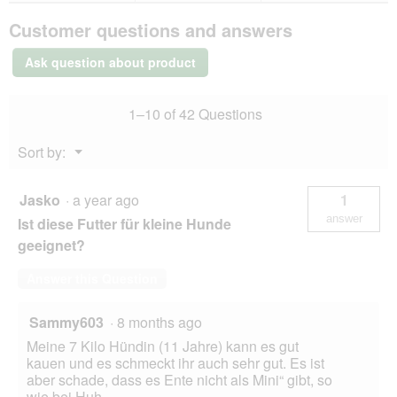
g
l
PREMIERE
.
o
Customer questions and answers
Soft
p
Beef
e
1
Ask question about product
kg
n
a
m
1–10 of 42 Questions
o
d
Menu
Sort by:
a
▼
l
d
Jasko
·
a year ago
1
i
answer
a
Ist diese Futter für kleine Hunde
l
geeignet?
o
g
Answer this Question
.
Sammy603
·
8 months ago
Meine 7 Kilo Hündin (11 Jahre) kann es gut
kauen und es schmeckt ihr auch sehr gut. Es ist
aber schade, dass es Ente nicht als Mini“ gibt, so
wie bei Huh.