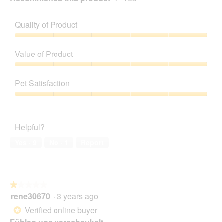
Quality of Product
Quality
of
Value of Product
Product,
5
Value
out
of
Pet Satisfaction
of
Product,
5
5
Pet
out
Satisfaction,
of
5
Helpful?
5
out
of
Yes ·
9
No ·
1
Report
5
★★★★★
★★★★★
rene30670
·
3 years ago
1
out
Verified online buyer
*
of
Fühlen uns verschaukelt