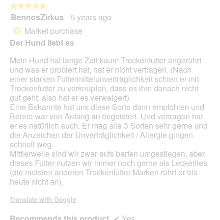
★★★★★
★★★★★
p
BennosZirkus
·
5 years ago
e
5
n
out
Market purchase
*
a
of
Der Hund liebt es
m
5
o
stars.
Mein Hund hat lange Zeit kaum Trockenfutter angerührt
d
und was er probiert hat, hat er nicht vertragen. (Nach
a
einer starken Futtermittelunverträglichkeit schien er mit
l
Trockenfutter zu verknüpfen, dass es ihm danach nicht
d
gut geht, also hat er es verweigert)
i
Eine Bekannte hat uns diese Sorte dann empfohlen und
a
Benno war von Anfang an begeistert. Und vertragen hat
l
er es natürlich auch. Er mag alle 3 Sorten sehr gerne und
o
die Anzeichen der Unverträglichkeit / Allergie gingen
g
schnell weg.
.
Mittlerweile sind wir zwar aufs barfen umgestiegen, aber
dieses Futter nutzen wir immer noch gerne als Leckerlies
(die meisten anderen Trockenfutter-Marken rührt er bis
heute nicht an).
Translate with Google
Recommends this product
✔
Yes