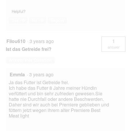
Helpful?
Yes ·
0
No ·
0
Report
Filou610
·
3 years ago
1
answer
Ist das Getreide frei?
Answer this Question
Emmla
·
3 years ago
Ja das Futter ist Getreide frei.
Ich habe das Futter 8 Jahre meiner Hündin
verfüttert und bin sehr zufrieden gewesen.Sie
hatte nie Durchfall oder andere Beschwerden.
Daher sind wir auch bei Premiere geblieben und
füttern jetzt wegen ihrem alter Premiere Best
Meat light