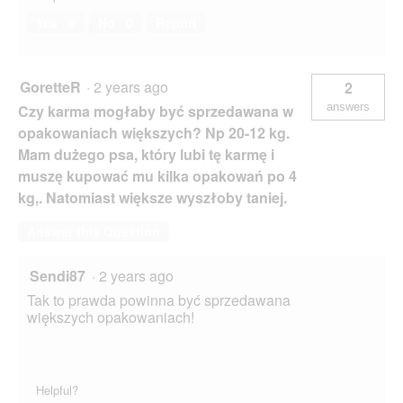
Yes ·
0
No ·
0
Report
GoretteR
·
2 years ago
2
answers
Czy karma mogłaby być sprzedawana w
opakowaniach większych? Np 20-12 kg.
Mam dużego psa, który lubi tę karmę i
muszę kupować mu kilka opakowań po 4
kg,. Natomiast większe wyszłoby taniej.
Answer this Question
Sendi87
·
2 years ago
Tak to prawda powinna być sprzedawana
większych opakowaniach!
Helpful?