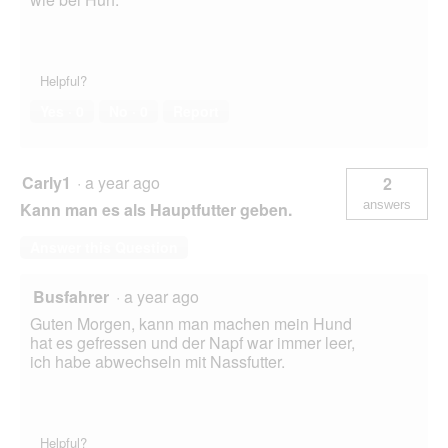
Helpful?
Yes ·
0
No ·
0
Report
Carly1
·
a year ago
2
answers
Kann man es als Hauptfutter geben.
Answer this Question
Busfahrer
·
a year ago
Guten Morgen, kann man machen mein Hund
hat es gefressen und der Napf war immer leer,
ich habe abwechseln mit Nassfutter.
Helpful?