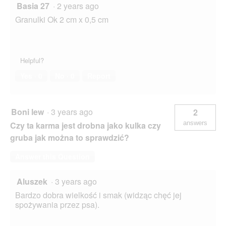
Basia 27
·
2 years ago
Granulki Ok 2 cm x 0,5 cm
Helpful?
Yes ·
0
No ·
0
Report
Boni lew
·
3 years ago
2
answers
Czy ta karma jest drobna jako kulka czy
gruba jak można to sprawdzić?
Answer this Question
Aluszek
·
3 years ago
Bardzo dobra wielkość i smak (widząc chęć jej
spożywania przez psa).