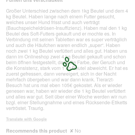
5
stars.
Großer Unterschied zwischen dem 1kg Beutel und dem 4
kg Beutel. Haben lange nach einem Futter gesucht,
welches unser Hund frisst und auch verträgt
(Bauchspeicheldrüsen-Insuffizienz). Haben mal den 1 kg
Beutel des Soft-Futters gekauft und er mochte es. In
Verbindung mit seinen Tabletten war es super verträglich
und auch die Häufchen waren endlich „super“. Haben
noch zwei 1 kg Beutel verfüttert und alles gut. Haben uns
dann im Onlineshop zwei 4 kg Beutel gekauft und schon
beim öffnen festgestellt, dass die Farbe, der Geruch und
die Konsistenz, stark vom 1 kg Beutel abweicht. Er hat es
zuerst gefressen, dann verweigert, sich in der Nacht
mehrfach übergeben und war dann krank. Tierarzt-
Besuch hat uns mal eben 105€ gekostet. Als er wieder
genesen war, haben wir wieder die 1 kg Beutel verfüttert
und alles war gut. Seit über einer Woche werden wir nun
bzgl. einer Stellungnahme und eines Rücksende-Etiketts
vertröstet. Traurig.
Translate with Google
Recommends this product
✘
No