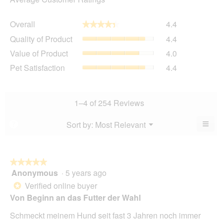
Overall,
Overall
4.4
★★★★★
★★★★★
average
Quality
Quality of Product
4.4
rating
of
value
Value
Value of Product
4.0
Product,
is
of
average
Pet
Pet Satisfaction
4.4
4.4
Product,
rating
Satisfaction,
of
average
value
average
5.
rating
is
rating
value
4.4
value
1–4 of 254 Reviews
is
of
is
4
5.
4.4
≡
Menu
Sort by:
Most Relevant
?
of
▼
of
Clic
5.
5.
on
the
foll
butt
★★★★★
★★★★★
will
Anonymous
·
5 years ago
5
upda
out
the
Verified online buyer
*
cont
of
Von Beginn an das Futter der Wahl
belo
5
stars.
Schmeckt meinem Hund seit fast 3 Jahren noch immer