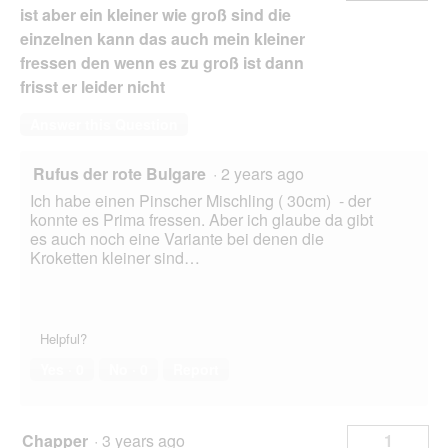
ist aber ein kleiner wie groß sind die
einzelnen kann das auch mein kleiner
fressen den wenn es zu groß ist dann
frisst er leider nicht
Answer this Question
Rufus der rote Bulgare
·
2 years ago
Ich habe einen Pinscher Mischling ( 30cm) - der
konnte es Prima fressen. Aber ich glaube da gibt
es auch noch eine Variante bei denen die
Kroketten kleiner sind…
Helpful?
Yes ·
0
No ·
0
Report
Chapper
·
3 years ago
1