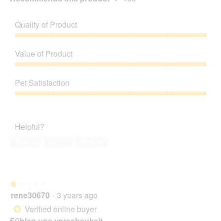
Quality of Product
Quality
of
Value of Product
Product,
5
Value
out
of
Pet Satisfaction
of
Product,
5
5
Pet
out
Satisfaction,
of
5
Helpful?
5
out
of
Yes ·
9
No ·
1
Report
5
★★★★★
★★★★★
rene30670
·
3 years ago
1
out
Verified online buyer
*
of
Fühlen uns verschaukelt