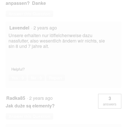
anpassen? Danke
Answer this Question
Lavendel
·
2 years ago
Unsere erhalten nur löffelchenweise dazu
nassfutter, also wesentlich ändern wir nichts, sie
sin 8 und 7 jahre alt.
Helpful?
Yes ·
0
No ·
0
Report
Radka85
·
2 years ago
3
answers
Jak duże są elementy?
Answer this Question