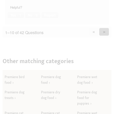
Helpful?
Yes ·
1
No ·
0
Report
1–10 of 42 Questions
Previous
◄
Next
►
Questions
Quest
Other matching categories
Premiere bird
Premiere dog
Premiere wet
food
food
dog food
Premiere dog
Premiere dry
Premiere dog
treats
dog food
food for
puppies
Premiere cat
Premiere cat
Premiere wet