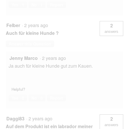
Yes ·
1
No ·
1
Report
Felber
·
2 years ago
2
answers
Auch für kleine Hunde ?
Answer this Question
Jenny Marco
·
2 years ago
Ja auch für kleine Hunde gut zum Kauen.
Helpful?
Yes ·
0
No ·
0
Report
Daggi83
·
2 years ago
2
answers
Auf dem Produkt ist ein labrador meiner