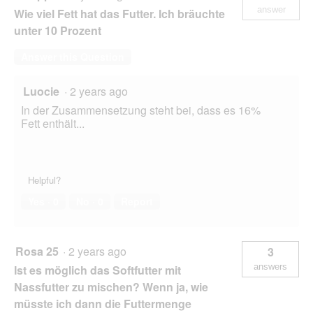
answer
Wie viel Fett hat das Futter. Ich bräuchte
unter 10 Prozent
Answer this Question
Luocie
·
2 years ago
In der Zusammensetzung steht bei, dass es 16%
Fett enthält...
Helpful?
Yes ·
0
No ·
0
Report
Rosa 25
·
2 years ago
3
answers
Ist es möglich das Softfutter mit
Nassfutter zu mischen? Wenn ja, wie
müsste ich dann die Futtermenge