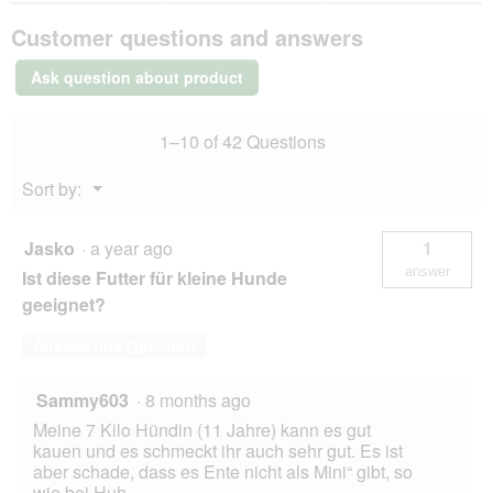
g
l
PREMIERE
.
o
Customer questions and answers
Soft
p
Duck
e
4
Ask question about product
kg
n
a
m
1–10 of 42 Questions
o
d
Menu
Sort by:
a
▼
l
d
Jasko
·
a year ago
1
i
answer
a
Ist diese Futter für kleine Hunde
l
geeignet?
o
g
Answer this Question
.
Sammy603
·
8 months ago
Meine 7 Kilo Hündin (11 Jahre) kann es gut
kauen und es schmeckt ihr auch sehr gut. Es ist
aber schade, dass es Ente nicht als Mini“ gibt, so
wie bei Huh.