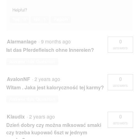
Helpful?
Yes ·
0
No ·
1
Report
Alarmanlage
·
9 months ago
0
answers
Ist das Pferdefleisch ohne Innereien?
Answer this Question
AvalonNF
·
2 years ago
0
answers
Witam . Jaka jest kaloryczność tej karmy?
Answer this Question
Klaudix
·
2 years ago
0
answers
Dzień dobry czy można miksować smaki
czy trzeba kupować 6szt w jednym