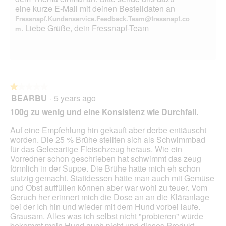
m
eine kurze E-Mail mit deinen Bestelldaten an
o
Fressnapf.Kundenservice.Feedback.Team@fressnapf.co
d
. Liebe Grüße, dein Fressnapf-Team
m
a
l
d
i
a
l
★★★★★
★★★★★
o
BEARBU
·
5 years ago
1
g
out
100g zu wenig und eine Konsistenz wie Durchfall.
.
of
5
Auf eine Empfehlung hin gekauft aber derbe enttäuscht
stars.
worden. Die 25 % Brühe stellten sich als Schwimmbad
für das Geleeartige Fleischzeug heraus. Wie ein
Vorredner schon geschrieben hat schwimmt das zeug
förmlich in der Suppe. Die Brühe hatte mich eh schon
stutzig gemacht. Stattdessen hätte man auch mit Gemüse
und Obst auffüllen können aber war wohl zu teuer. Vom
Geruch her erinnert mich die Dose an an die Kläranlage
bei der Ich hin und wieder mit dem Hund vorbei laufe.
Grausam. Alles was ich selbst nicht "probieren" würde
bekommt mein Hund auch nicht und dieses Produkt ....