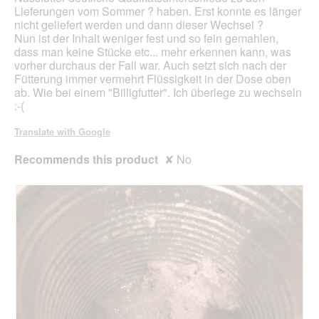
s
a
Lieferungen vom Sommer ? haben. Erst konnte es länger
n
l
nicht geliefert werden und dann dieser Wechsel ?
o
d
Nun ist der Inhalt weniger fest und so fein gemahlen,
c
i
dass man keine Stücke etc... mehr erkennen kann, was
h
a
vorher durchaus der Fall war. Auch setzt sich nach der
.
l
Fütterung immer vermehrt Flüssigkeit in der Dose oben
.
o
ab. Wie bei einem "Billigfutter". Ich überlege zu wechseln
.
g
:-(
.
Translate with Google
Recommends this product
✘
No