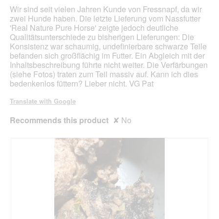
belo
5
Wir sind seit vielen Jahren Kunde von Fressnapf, da wir
stars.
zwei Hunde haben. Die letzte Lieferung vom Nassfutter
'Real Nature Pure Horse' zeigte jedoch deutliche
Qualitätsunterschiede zu bisherigen Lieferungen: Die
Konsistenz war schaumig, undefinierbare schwarze Teile
befanden sich großflächig im Futter. Ein Abgleich mit der
Inhaltsbeschreibung führte nicht weiter. Die Verfärbungen
(siehe Fotos) traten zum Teil massiv auf. Kann ich dies
bedenkenlos füttern? Lieber nicht. VG Pat
Translate with Google
Recommends this product
✘
No