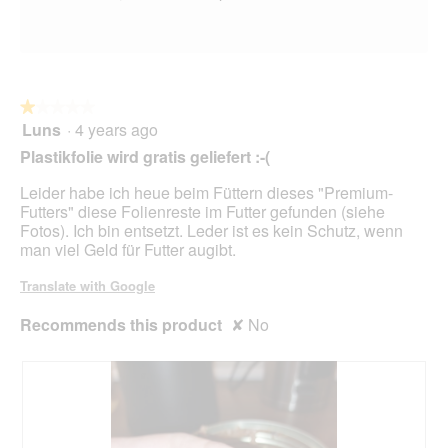
d
a
l
d
i
a
★★★★★
★★★★★
l
Luns
·
4 years ago
1
o
out
Plastikfolie wird gratis geliefert :-(
g
of
.
5
Leider habe ich heue beim Füttern dieses "Premium-
stars.
Futters" diese Folienreste im Futter gefunden (siehe
Fotos). Ich bin entsetzt. Leder ist es kein Schutz, wenn
man viel Geld für Futter augibt.
Translate with Google
Recommends this product
✘
No