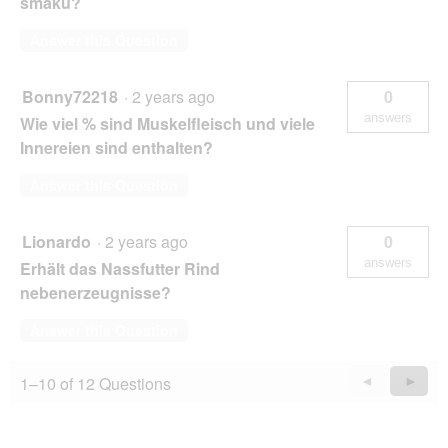
smaku?
Answer this Question
Bonny72218
·
2 years ago
0
answers
Wie viel % sind Muskelfleisch und viele
Innereien sind enthalten?
Answer this Question
Lionardo
·
2 years ago
0
answers
Erhält das Nassfutter Rind
nebenerzeugnisse?
Answer this Question
1–10 of 12 Questions
Previous
◄
Next
►
Questions
Quest