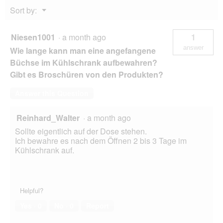
&
Menu
Sort by:
beef
▼
12x800
g
Niesen1001
·
a month ago
1
answer
Wie lange kann man eine angefangene
Büchse im Kühlschrank aufbewahren?
Gibt es Broschüren von den Produkten?
Answer this Question
Reinhard_Walter
·
a month ago
Sollte eigentlich auf der Dose stehen.
Ich bewahre es nach dem Öffnen 2 bis 3 Tage im
Kühlschrank auf.
Helpful?
Yes ·
0
No ·
0
Report