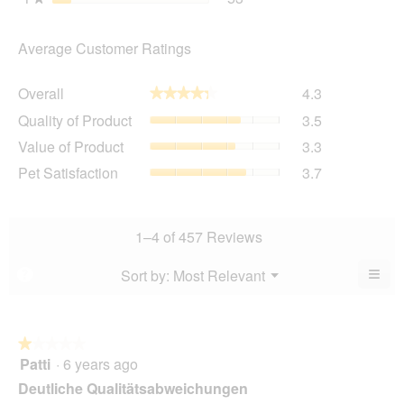
Average Customer Ratings
Overall,
Overall
4.3
★★★★★
★★★★★
average
Quality
Quality of Product
3.5
rating
of
value
Value
Value of Product
3.3
Product,
is
of
average
Pet
Pet Satisfaction
3.7
4.3
Product,
rating
Satisfaction,
of
average
value
average
5.
rating
is
rating
value
3.5
value
1–4 of 457 Reviews
is
of
is
3.3
5.
3.7
≡
Menu
Sort by:
Most Relevant
?
of
▼
of
Clic
5.
5.
on
the
foll
butt
★★★★★
★★★★★
will
Patti
·
6 years ago
1
upda
out
the
Deutliche Qualitätsabweichungen
cont
of