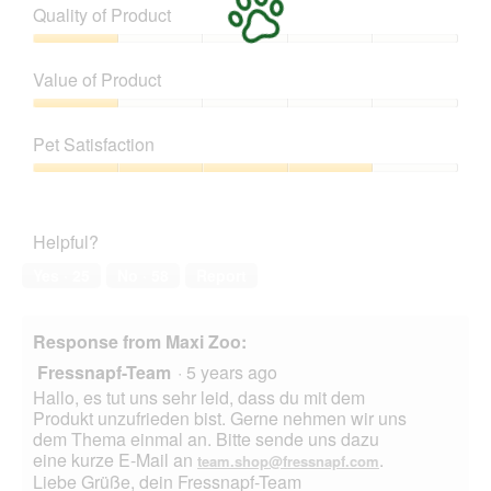
Quality of Product
o
g
t
p
e
o
Quality
e
r
T
of
n
Value of Product
w
h
Product,
a
e
i
1
Value
m
g
s
out
of
o
.
a
Pet Satisfaction
of
Product,
d
c
5
1
a
Pet
t
out
l
Satisfaction,
i
of
d
4
o
Helpful?
5
i
out
n
a
of
w
Yes ·
25
No ·
58
Report
l
5
i
o
l
g
l
Response from Maxi Zoo:
.
o
Fressnapf-Team
·
5 years ago
p
e
Hallo, es tut uns sehr leid, dass du mit dem
n
Produkt unzufrieden bist. Gerne nehmen wir uns
a
dem Thema einmal an. Bitte sende uns dazu
m
eine kurze E-Mail an
.
team.shop@fressnapf.com
o
Liebe Grüße, dein Fressnapf-Team