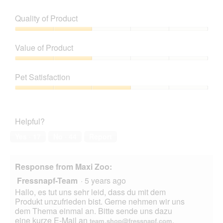
e
h
l
v
o
Quality of Product
o
i
t
p
e
o
Quality
e
w
T
of
n
Value of Product
p
h
Product,
a
h
i
2
Value
m
o
s
out
of
o
t
a
Pet Satisfaction
of
Product,
d
o
c
5
2
a
Pet
2
t
out
l
Satisfaction,
.
i
of
d
3
o
Helpful?
5
i
out
n
a
of
w
Yes ·
17
No ·
44
Report
l
5
i
o
l
g
l
Response from Maxi Zoo:
.
o
Fressnapf-Team
·
5 years ago
p
e
Hallo, es tut uns sehr leid, dass du mit dem
n
Produkt unzufrieden bist. Gerne nehmen wir uns
a
dem Thema einmal an. Bitte sende uns dazu
m
eine kurze E-Mail an
.
team.shop@fressnapf.com