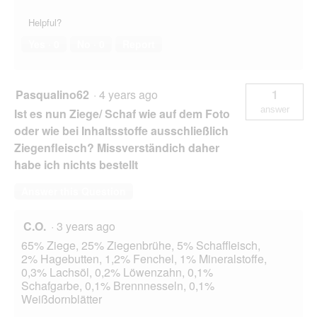
Helpful?
Yes ·
0
No ·
0
Report
Pasqualino62
·
4 years ago
1
answer
Ist es nun Ziege/ Schaf wie auf dem Foto
oder wie bei Inhaltsstoffe ausschließlich
Ziegenfleisch? Missverständich daher
habe ich nichts bestellt
Answer this Question
C.O.
·
3 years ago
65% Ziege, 25% Ziegenbrühe, 5% Schaffleisch,
2% Hagebutten, 1,2% Fenchel, 1% Mineralstoffe,
0,3% Lachsöl, 0,2% Löwenzahn, 0,1%
Schafgarbe, 0,1% Brennnesseln, 0,1%
Weißdornblätter