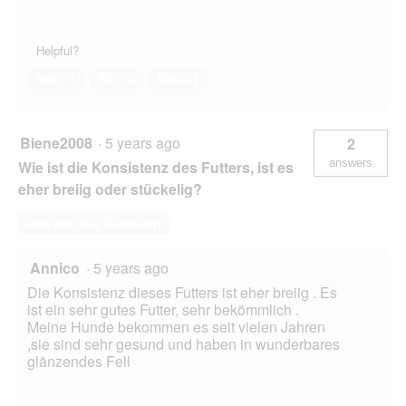
Helpful?
Yes ·
1
No ·
0
Report
Biene2008
·
5 years ago
2
answers
Wie ist die Konsistenz des Futters, ist es
eher breiig oder stückelig?
Answer this Question
Annico
·
5 years ago
Die Konsistenz dieses Futters ist eher breiig . Es
ist ein sehr gutes Futter, sehr bekömmlich .
Meine Hunde bekommen es seit vielen Jahren
,sie sind sehr gesund und haben in wunderbares
glänzendes Fell