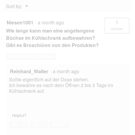
g
Menu
Sort by:
▼
Niesen1001
·
a month ago
1
answer
Wie lange kann man eine angefangene
Büchse im Kühlschrank aufbewahren?
Gibt es Broschüren von den Produkten?
Answer this Question
Reinhard_Walter
·
a month ago
Sollte eigentlich auf der Dose stehen.
Ich bewahre es nach dem Öffnen 2 bis 3 Tage im
Kühlschrank auf.
Helpful?
Yes ·
0
No ·
0
Report