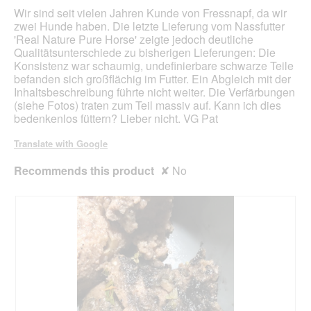
belo
5
Wir sind seit vielen Jahren Kunde von Fressnapf, da wir
stars.
zwei Hunde haben. Die letzte Lieferung vom Nassfutter
'Real Nature Pure Horse' zeigte jedoch deutliche
Qualitätsunterschiede zu bisherigen Lieferungen: Die
Konsistenz war schaumig, undefinierbare schwarze Teile
befanden sich großflächig im Futter. Ein Abgleich mit der
Inhaltsbeschreibung führte nicht weiter. Die Verfärbungen
(siehe Fotos) traten zum Teil massiv auf. Kann ich dies
bedenkenlos füttern? Lieber nicht. VG Pat
Translate with Google
Recommends this product
✘
No