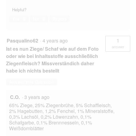
Helpful?
Yes ·
0
No ·
0
Report
Pasqualino62
·
4 years ago
1
answer
Ist es nun Ziege/ Schaf wie auf dem Foto
oder wie bei Inhaltsstoffe ausschließlich
Ziegenfleisch? Missverständich daher
habe ich nichts bestellt
Answer this Question
C.O.
·
3 years ago
65% Ziege, 25% Ziegenbrühe, 5% Schaffleisch,
2% Hagebutten, 1,2% Fenchel, 1% Mineralstoffe,
0,3% Lachsöl, 0,2% Löwenzahn, 0,1%
Schafgarbe, 0,1% Brennnesseln, 0,1%
Weißdornblätter