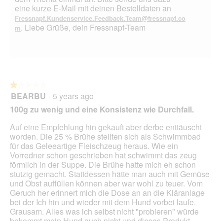
m
eine kurze E-Mail mit deinen Bestelldaten an
o
Fressnapf.Kundenservice.Feedback.Team@fressnapf.co
d
. Liebe Grüße, dein Fressnapf-Team
m
a
l
d
i
a
l
★★★★★
★★★★★
o
BEARBU
·
5 years ago
1
g
out
100g zu wenig und eine Konsistenz wie Durchfall.
.
of
5
Auf eine Empfehlung hin gekauft aber derbe enttäuscht
stars.
worden. Die 25 % Brühe stellten sich als Schwimmbad
für das Geleeartige Fleischzeug heraus. Wie ein
Vorredner schon geschrieben hat schwimmt das zeug
förmlich in der Suppe. Die Brühe hatte mich eh schon
stutzig gemacht. Stattdessen hätte man auch mit Gemüse
und Obst auffüllen können aber war wohl zu teuer. Vom
Geruch her erinnert mich die Dose an an die Kläranlage
bei der Ich hin und wieder mit dem Hund vorbei laufe.
Grausam. Alles was ich selbst nicht "probieren" würde
bekommt mein Hund auch nicht und dieses Produkt ....