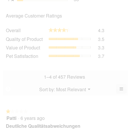
Average Customer Ratings
Overall,
Overall
4.3
★★★★★
★★★★★
average
Quality
Quality of Product
3.5
rating
of
value
Value
Value of Product
3.3
Product,
is
of
average
Pet
Pet Satisfaction
3.7
4.3
Product,
rating
Satisfaction,
of
average
value
average
5.
rating
is
rating
value
3.5
value
1–4 of 457 Reviews
is
of
is
3.3
5.
3.7
≡
Menu
Sort by:
Most Relevant
?
of
▼
of
Clic
5.
5.
on
the
foll
butt
★★★★★
★★★★★
will
Patti
·
6 years ago
1
upda
out
the
Deutliche Qualitätsabweichungen
cont
of