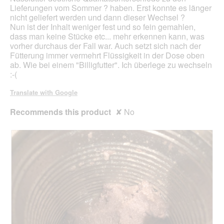
s
a
Lieferungen vom Sommer ? haben. Erst konnte es länger
n
l
nicht geliefert werden und dann dieser Wechsel ?
o
d
Nun ist der Inhalt weniger fest und so fein gemahlen,
c
i
dass man keine Stücke etc... mehr erkennen kann, was
h
a
vorher durchaus der Fall war. Auch setzt sich nach der
.
l
Fütterung immer vermehrt Flüssigkeit in der Dose oben
.
o
ab. Wie bei einem "Billigfutter". Ich überlege zu wechseln
.
g
:-(
.
Translate with Google
Recommends this product
✘
No