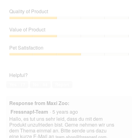
e
h
l
v
o
Quality of Product
o
i
t
p
e
o
Quality
e
w
T
of
n
Value of Product
p
h
Product,
a
h
i
2
Value
m
o
s
out
of
o
t
a
Pet Satisfaction
of
Product,
d
o
c
5
2
a
Pet
2
t
out
l
Satisfaction,
.
i
of
d
3
o
Helpful?
5
i
out
n
a
of
w
Yes ·
17
No ·
44
Report
l
5
i
o
l
g
l
Response from Maxi Zoo:
.
o
Fressnapf-Team
·
5 years ago
p
e
Hallo, es tut uns sehr leid, dass du mit dem
n
Produkt unzufrieden bist. Gerne nehmen wir uns
a
dem Thema einmal an. Bitte sende uns dazu
m
eine kurze E-Mail an
.
team.shop@fressnapf.com