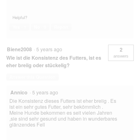
Helpful?
Yes ·
1
No ·
0
Report
Biene2008
·
5 years ago
2
answers
Wie ist die Konsistenz des Futters, ist es
eher breiig oder stückelig?
Answer this Question
Annico
·
5 years ago
Die Konsistenz dieses Futters ist eher breiig . Es
ist ein sehr gutes Futter, sehr bekömmlich .
Meine Hunde bekommen es seit vielen Jahren
,sie sind sehr gesund und haben in wunderbares
glänzendes Fell