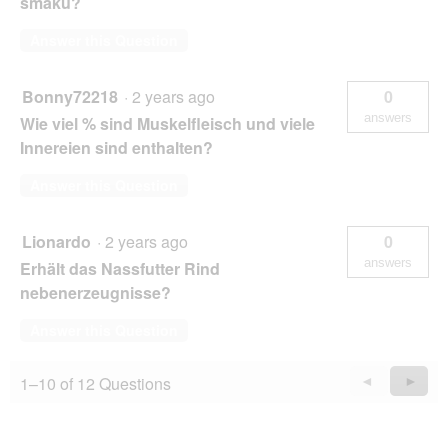
smaku?
Answer this Question
Bonny72218
·
2 years ago
0
answers
Wie viel % sind Muskelfleisch und viele
Innereien sind enthalten?
Answer this Question
Lionardo
·
2 years ago
0
answers
Erhält das Nassfutter Rind
nebenerzeugnisse?
Answer this Question
1–10 of 12 Questions
Previous
◄
Next
►
Questions
Quest