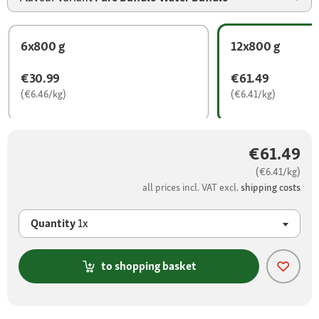
6x800 g
12x800 g
€30.99
€61.49
(€6.46/kg)
(€6.41/kg)
€61.49
(€6.41/kg)
all prices incl. VAT excl.
shipping costs
Quantity
1x
to shopping basket