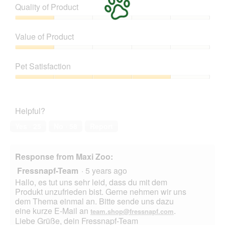
Quality of Product
o
g
t
p
e
o
Quality
e
r
T
of
n
Value of Product
w
h
Product,
a
e
i
1
Value
m
g
s
out
of
o
.
a
Pet Satisfaction
of
Product,
d
c
5
1
a
Pet
t
out
l
Satisfaction,
i
of
d
4
o
Helpful?
5
i
out
n
a
of
w
Yes ·
25
No ·
58
Report
l
5
i
o
l
g
l
Response from Maxi Zoo:
.
o
Fressnapf-Team
·
5 years ago
p
e
Hallo, es tut uns sehr leid, dass du mit dem
n
Produkt unzufrieden bist. Gerne nehmen wir uns
a
dem Thema einmal an. Bitte sende uns dazu
m
eine kurze E-Mail an
.
team.shop@fressnapf.com
o
Liebe Grüße, dein Fressnapf-Team