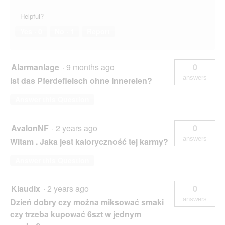
Helpful?
Yes ·
0
No ·
1
Report
Alarmanlage
·
9 months ago
0
answers
Ist das Pferdefleisch ohne Innereien?
Answer this Question
AvalonNF
·
2 years ago
0
answers
Witam . Jaka jest kaloryczność tej karmy?
Answer this Question
Klaudix
·
2 years ago
0
answers
Dzień dobry czy można miksować smaki
czy trzeba kupować 6szt w jednym