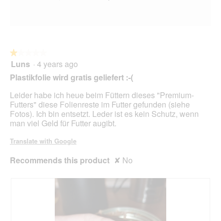
d
a
l
d
i
a
★★★★★
★★★★★
l
Luns
·
4 years ago
1
o
out
Plastikfolie wird gratis geliefert :-(
g
of
.
5
Leider habe ich heue beim Füttern dieses "Premium-
stars.
Futters" diese Folienreste im Futter gefunden (siehe
Fotos). Ich bin entsetzt. Leder ist es kein Schutz, wenn
man viel Geld für Futter augibt.
Translate with Google
Recommends this product
✘
No