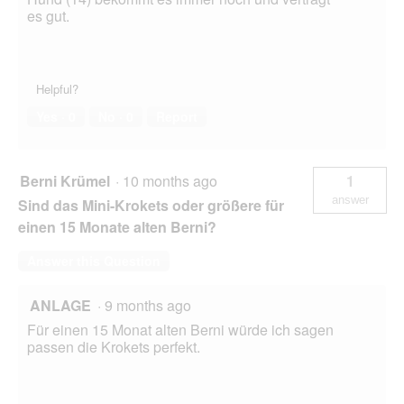
es gut.
Helpful?
Yes ·
0
No ·
0
Report
Berni Krümel
·
10 months ago
1
answer
Sind das Mini-Krokets oder größere für
einen 15 Monate alten Berni?
Answer this Question
ANLAGE
·
9 months ago
Für einen 15 Monat alten Berni würde ich sagen
passen die Krokets perfekt.