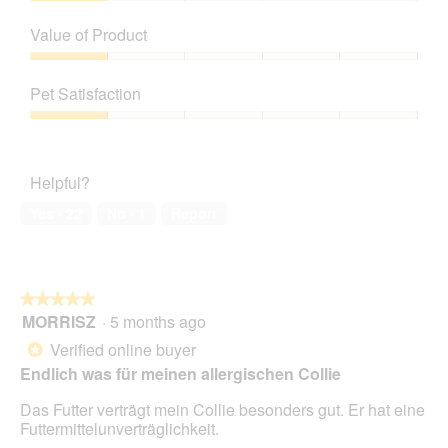
Quality
of
Value of Product
Product,
1
Value
out
of
Pet Satisfaction
of
Product,
5
1
Pet
out
Satisfaction,
of
1
Helpful?
5
out
of
Yes ·
22
No ·
1
Report
5
★★★★★
★★★★★
MORRISZ
·
5 months ago
5
out
Verified online buyer
*
of
Endlich was für meinen allergischen Collie
5
stars.
Das Futter verträgt mein Collie besonders gut. Er hat eine
Futtermittelunverträglichkeit.