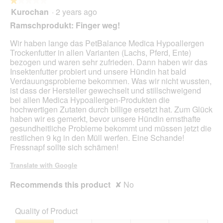
★★★★★
★★★★★
will
Kurochan
·
2 years ago
1
upda
out
the
Ramschprodukt: Finger weg!
cont
of
belo
5
Wir haben lange das PetBalance Medica Hypoallergen
stars.
Trockenfutter in allen Varianten (Lachs, Pferd, Ente)
bezogen und waren sehr zufrieden. Dann haben wir das
Insektenfutter probiert und unsere Hündin hat bald
Verdauungsprobleme bekommen. Was wir nicht wussten,
ist dass der Hersteller gewechselt und stillschweigend
bei allen Medica Hypoallergen-Produkten die
hochwertigen Zutaten durch billige ersetzt hat. Zum Glück
haben wir es gemerkt, bevor unsere Hündin ernsthafte
gesundheitliche Probleme bekommt und müssen jetzt die
restlichen 9 kg in den Müll werfen. Eine Schande!
Fressnapf sollte sich schämen!
Translate with Google
Recommends this product
✘
No
Quality of Product