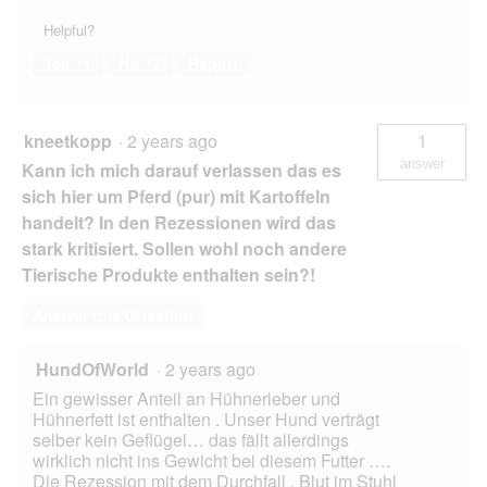
Helpful?
Yes ·
1
No ·
7
Report
kneetkopp
·
2 years ago
1
answer
Kann ich mich darauf verlassen das es
sich hier um Pferd (pur) mit Kartoffeln
handelt? In den Rezessionen wird das
stark kritisiert. Sollen wohl noch andere
Tierische Produkte enthalten sein?!
Answer this Question
HundOfWorld
·
2 years ago
Ein gewisser Anteil an Hühnerleber und
Hühnerfett ist enthalten . Unser Hund verträgt
selber kein Geflügel… das fällt allerdings
wirklich nicht ins Gewicht bei diesem Futter ….
Die Rezession mit dem Durchfall , Blut im Stuhl