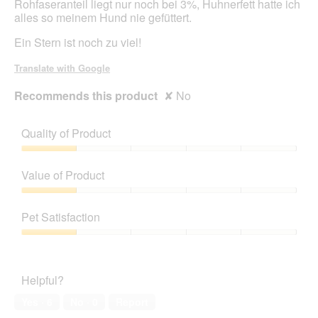
Rohfaseranteil liegt nur noch bei 3%, Huhnerfett hatte ich
alles so meinem Hund nie gefüttert.
Ein Stern ist noch zu viel!
Translate with Google
Recommends this product
✘
No
Quality of Product
Quality
of
Value of Product
Product,
1
Value
out
of
Pet Satisfaction
of
Product,
5
1
Pet
out
Satisfaction,
of
1
Helpful?
5
out
of
Yes ·
6
No ·
0
Report
5