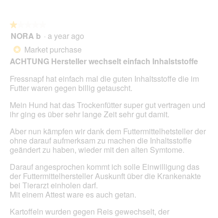
g
l
.
o
★★★★★
★★★★★
p
NORA b
·
a year ago
e
1
n
out
Market purchase
*
a
of
ACHTUNG Hersteller wechselt einfach Inhalststoffe
m
5
o
stars.
Fressnapf hat einfach mal die guten Inhaltsstoffe die im
d
Futter waren gegen billig getauscht.
a
l
Mein Hund hat das Trockenfütter super gut vertragen und
d
ihr ging es über sehr lange Zeit sehr gut damit.
i
a
Aber nun kämpfen wir dank dem Futtermittelhetsteller der
l
ohne darauf aufmerksam zu machen die Inhaltsstoffe
o
geändert zu haben, wieder mit den alten Symtome.
g
.
Darauf angesprochen kommt ich solle Einwilligung das
der Futtermittelhersteller Auskunft über die Krankenakte
bei Tierarzt einholen darf.
Mit einem Attest ware es auch getan.
Kartoffeln wurden gegen Reis gewechselt, der