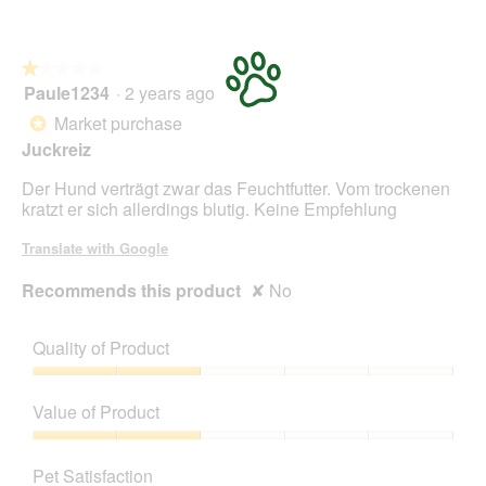
★★★★★
★★★★★
Paule1234
·
2 years ago
1
out
Market purchase
*
of
Juckreiz
5
stars.
Der Hund verträgt zwar das Feuchtfutter. Vom trockenen
kratzt er sich allerdings blutig. Keine Empfehlung
Translate with Google
Recommends this product
✘
No
Quality of Product
Quality
of
Value of Product
Product,
2
Value
out
of
Pet Satisfaction