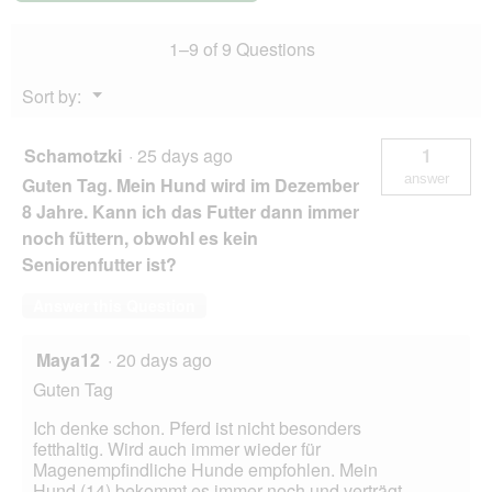
2,5
kg
1–9 of 9 Questions
Menu
Sort by:
▼
Schamotzki
·
25 days ago
1
answer
Guten Tag. Mein Hund wird im Dezember
8 Jahre. Kann ich das Futter dann immer
noch füttern, obwohl es kein
Seniorenfutter ist?
Answer this Question
Maya12
·
20 days ago
Guten Tag
Ich denke schon. Pferd ist nicht besonders
fetthaltig. Wird auch immer wieder für
Magenempfindliche Hunde empfohlen. Mein
Hund (14) bekommt es immer noch und verträgt