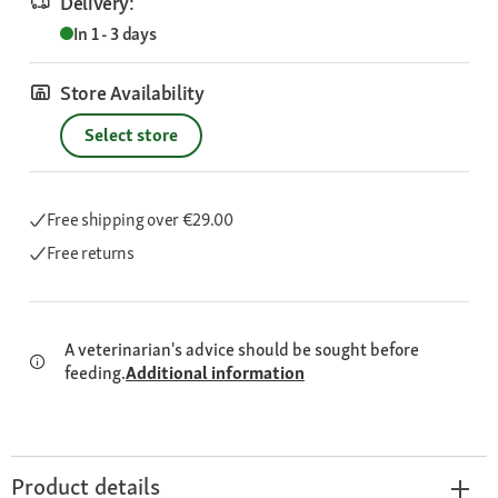
Delivery:
In 1 - 3 days
Store Availability
Select store
Free shipping
over €29.00
Free returns
A veterinarian's advice should be sought before
feeding.
Additional information
Product details