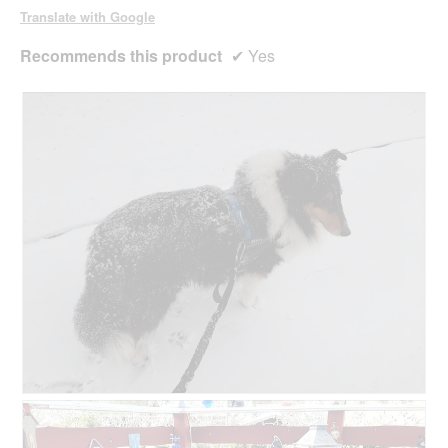
Translate with Google
Recommends this product
✔
Yes
R
P
e
h
v
o