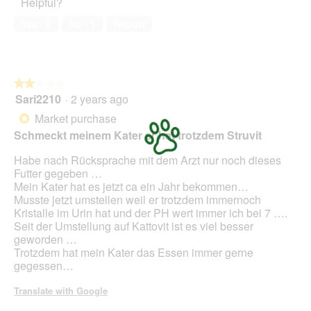
Helpful?
5
out
of
Yes ·
9
No ·
1
Report
5
★★★★★
★★★★★
Sari2210
·
2 years ago
2
out
Market purchase
*
of
Schmeckt meinem Kater er hat trotzdem Struvit
5
stars.
Habe nach Rücksprache mit dem Arzt nur noch dieses
Futter gegeben …
Mein Kater hat es jetzt ca ein Jahr bekommen…
Musste jetzt umstellen weil er trotzdem immernoch
Kristalle im Urin hat und der PH wert immer ich bei 7 ….
Seit der Umstellung auf Kattovit ist es viel besser
geworden …
Trotzdem hat mein Kater das Essen immer gerne
gegessen…
Translate with Google