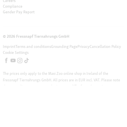
Careers
Compliance
Gender Pay Report
© 2026 Fressnapf Tiernahrungs GmbH
Imprint
Terms and conditions
Grounding Page
Privacy
Cancellation Policy
Cookie Settings
The prices only apply to the Maxi Zoo online shop in Ireland of the
Fressnapf Tiernahrungs GmbH. All prices are in EUR incl. VAT. Please note
that our online assortment and prices may differ from the stationary
assortment at the local store.
Additional notes (*,**)
* Vouchers can not be
combined with discounted products. Vouchers are not valid for telephone
orders and do not apply on cat litter, DVDs, books and magazines.
** Our customer support team is available from Monday to Friday from 12
pm to 4 pm. Please write your inquiry to online-shopping@maxizoo.ie or
use our online form.