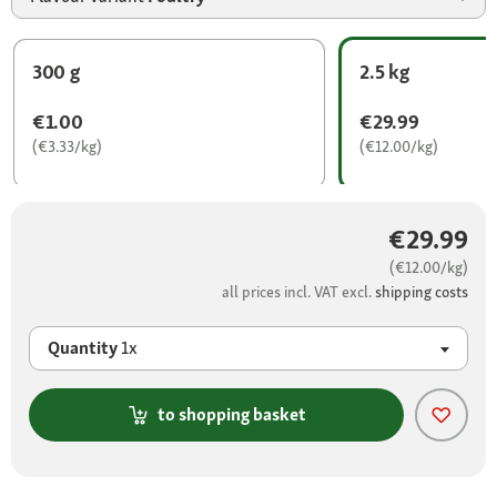
300 g
2.5 kg
€1.00
€29.99
(€3.33/kg)
(€12.00/kg)
€29.99
(€12.00/kg)
all prices incl. VAT excl.
shipping costs
Quantity
1x
to shopping basket