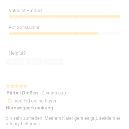
Value of Product
Value
of
Pet Satisfaction
Product,
5
Pet
out
Satisfaction,
of
4
Helpful?
5
out
of
Yes ·
1
No ·
0
Report
5
★★★★★
★★★★★
Bärbel Dreßen
·
2 years ago
5
out
Verified online buyer
*
of
Harnwegserkrankung
5
stars.
bin sehr zufrieden. Meinem Kater geht es gut, seitdem er
urinary bekommt.