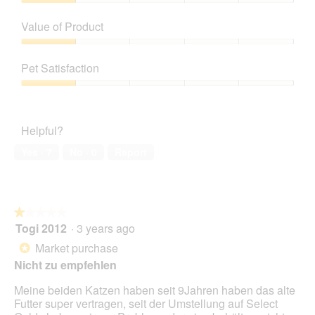
Quality
of
Value of Product
Product,
1
Value
out
of
Pet Satisfaction
of
Product,
5
1
Pet
out
Satisfaction,
of
1
Helpful?
5
out
of
Yes ·
7
No ·
0
Report
5
★★★★★
★★★★★
Togi 2012
·
3 years ago
1
out
Market purchase
*
of
Nicht zu empfehlen
5
stars.
Meine beiden Katzen haben seit 9Jahren haben das alte
Futter super vertragen, seit der Umstellung auf Select