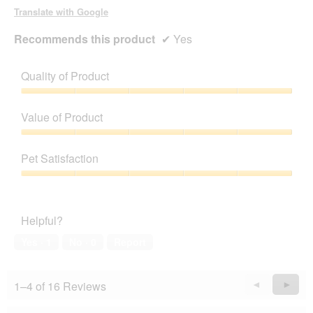
Translate with Google
Recommends this product
✔
Yes
Quality of Product
Quality
of
Value of Product
Product,
5
Value
out
of
Pet Satisfaction
of
Product,
5
5
Pet
out
Satisfaction,
of
5
Helpful?
5
out
of
Yes ·
1
No ·
0
Report
5
1–4 of 16 Reviews
Previous
◄
Next
►
Reviews
Revie