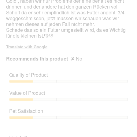
Gold , haben wir nur Probleme der eine behält es nicht
drinnen und der andere hat den ganzen Rücken voll
Schorf da er sehr empfindlich ist was Futter angeht. 3/4
weggeschmissen, jetzt müssen wir schauen was wir
nehmen dieses auf jeden Fall nicht mehr.
Schade das so ein Futter umgestellt wird, da es Wichtig
für die kleinen ist.👎👎
Translate with Google
Recommends this product
✘
No
Quality of Product
Quality
of
Value of Product
Product,
1
Value
out
of
Pet Satisfaction
of
Product,
5
1
Pet
out
Satisfaction,
of
1