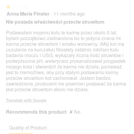
foll
butt
★★★★★
★★★★★
will
Anna Maria Finster
·
11 months ago
1
upda
out
the
Nie posiada właściwości przeciw struwitom
cont
of
belo
5
Podawałam mojemu kotu te karmę przez około 5 lat,
stars.
byłam początkowo zadowolona bo to jedyna znana mi
karma przeciw struwitom i smaku wołowiny. (Mój kot ma
uczulenie na kurczaka) Niestety ostatnio robiłam kotu
badania moczu i USG, wykazały liczna ilość struwitów i
podwyższone pH, weterynarz przeanalizował przypadek
mojego kota i stwierdził że karma nie działa, ponieważ
jest to niemożliwe, aby przy stałym podawaniu karmy
przeciw struwitom kot zachorowal. Jestem bardzo
zawiedziona, producent nie powinien podawać że karma
jest przeciw struwitom skoro nie działa.
Translate with Google
Recommends this product
✘
No
Quality of Product