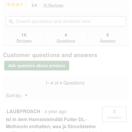
★★★★★
★★★★★
3.5
16 Reviews
This
action
3.5
out
will
Search
Se
of
navigate
questions
ϙ
que
5
to
and
an
stars.
reviews.
answers
an
16
4
0
Read
here
her
reviews
Reviews
Questions
Answers
for
SELECT
Customer questions and answers
GOLD
Medica
Harnsteindiät
Ask question about product
Geflügel
2,5
kg
1–4 of 4 Questions
Menu
Sort by:
▼
LAUBFROSCH
·
a year ago
0
answers
Ist in dem Harnststeindiät Futter DL-
Methionin enthalten, was ja Struvitsteine