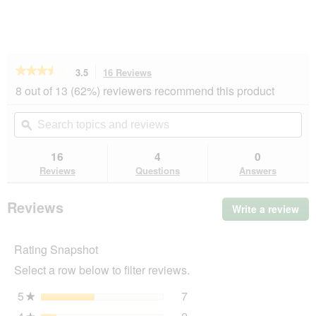
★★★★★
★★★★★
3.5
16 Reviews
This
action
3.5
8 out of 13 (62%) reviewers recommend this product
out
will
of
navigate
Search
Se
5
to
topics
ϙ
top
stars.
reviews.
and
an
Read
reviews
rev
16
4
0
reviews
for
Reviews
Questions
Answers
SELECT
GOLD
Medica
Reviews
Write a review
.
Harnsteindiät
Thi
Geflügel
2,5
act
kg
Rating Snapshot
will
op
Select a row below to filter reviews.
a
mo
5
stars
7
7 reviews with 5 stars.
Select to filter reviews wit
★
dia