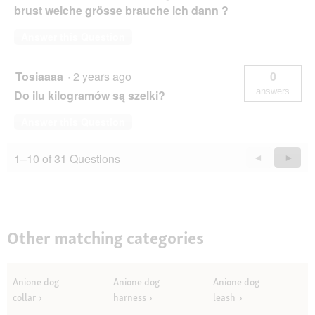
brust welche grösse brauche ich dann ?
Answer this Question
Tosiaaaa
·
2 years ago
0
answers
Do ilu kilogramów są szelki?
Answer this Question
1–10 of 31 Questions
Previous
◄
Next
►
Questions
Quest
Other matching categories
Anione dog
Anione dog
Anione dog
collar
harness
leash