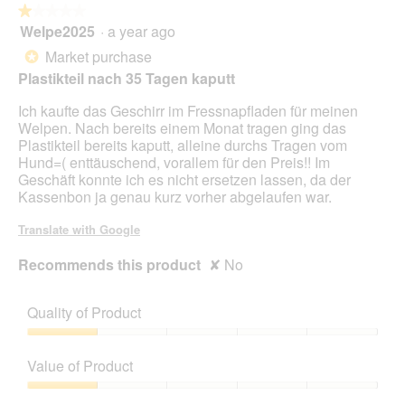
★★★★★
★★★★★
Welpe2025
·
a year ago
1
out
Market purchase
*
of
Plastikteil nach 35 Tagen kaputt
5
stars.
Ich kaufte das Geschirr im Fressnapfladen für meinen
Welpen. Nach bereits einem Monat tragen ging das
Plastikteil bereits kaputt, alleine durchs Tragen vom
Hund=( enttäuschend, vorallem für den Preis!! Im
Geschäft konnte ich es nicht ersetzen lassen, da der
Kassenbon ja genau kurz vorher abgelaufen war.
Translate with Google
Recommends this product
✘
No
Quality of Product
Quality
of
Value of Product
Product,
1
Value