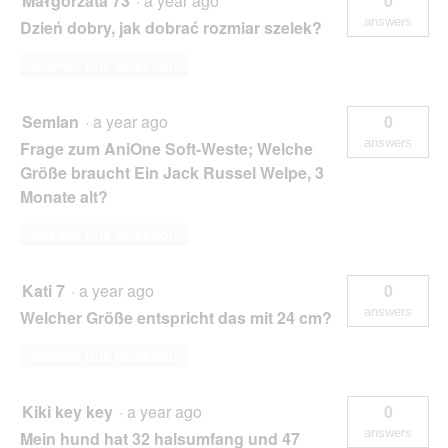
Małgorzata 73
·
a year ago
0
answers
Dzień dobry, jak dobrać rozmiar szelek?
Answer this Question
Semlan
·
a year ago
0
answers
Frage zum AniOne Soft-Weste; Welche
Größe braucht Ein Jack Russel Welpe, 3
Monate alt?
Answer this Question
Kati 7
·
a year ago
0
answers
Welcher Größe entspricht das mit 24 cm?
Answer this Question
Kiki key key
·
a year ago
0
answers
Mein hund hat 32 halsumfang und 47