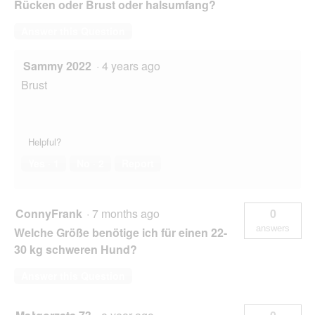
Rücken oder Brust oder halsumfang?
Answer this Question
Sammy 2022
·
4 years ago
Brust
Helpful?
Yes ·
1
No ·
2
Report
ConnyFrank
·
7 months ago
0
answers
Welche Größe benötige ich für einen 22-
30 kg schweren Hund?
Answer this Question