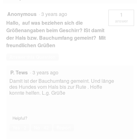
Anonymous
·
3 years ago
1
answer
Hallo, auf was beziehen sich die
Größenangaben beim Geschirr? ISt damit
der Hals bzw. Bauchumfang gemeint? Mit
freundlichen Grüßen
Answer this Question
P. Tews
·
3 years ago
Damit ist der Bauchumfang gemeint. Und länge
des Hundes vom Hals bis zur Rute . Hoffe
konnte helfen. L.g. Grüße
Helpful?
Yes ·
2
No ·
42
Report