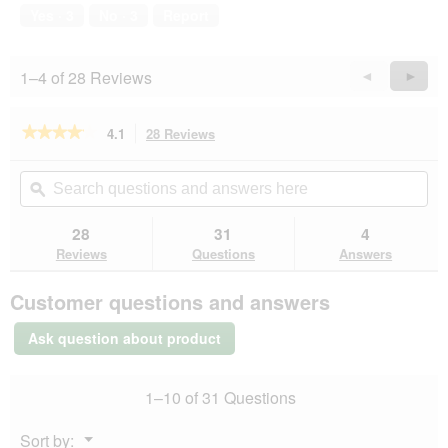
Yes ·
3
No ·
3
Report
1–4 of 28 Reviews
Previous
◄
Next
►
Reviews
Revie
★★★★★
★★★★★
4.1
28 Reviews
This
action
4.1
out
will
Search
Se
of
navigate
questions
ϙ
que
5
to
and
an
stars.
reviews.
answers
an
28
31
4
Read
here
her
reviews
Reviews
Questions
Answers
for
AniOne
Customer questions and answers
Mesh-
Geschirr
grün
Ask question about product
54
cm,
78
1–10 of 31 Questions
cm
Menu
Sort by:
▼