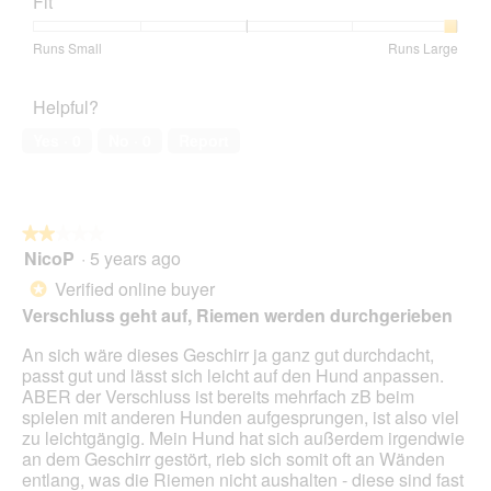
Fit
of
5
5
out
Rating
Rating
Fit,
Runs Small
Runs Large
of
of
of
average
5
1
5
rating
Helpful?
means
means
value
Runs
Runs
is
Yes ·
0
No ·
0
Report
Small
Large
5
of
5.
★★★★★
★★★★★
NicoP
·
5 years ago
2
out
Verified online buyer
*
of
Verschluss geht auf, Riemen werden durchgerieben
5
stars.
An sich wäre dieses Geschirr ja ganz gut durchdacht,
passt gut und lässt sich leicht auf den Hund anpassen.
ABER der Verschluss ist bereits mehrfach zB beim
spielen mit anderen Hunden aufgesprungen, ist also viel
zu leichtgängig. Mein Hund hat sich außerdem irgendwie
an dem Geschirr gestört, rieb sich somit oft an Wänden
entlang, was die Riemen nicht aushalten - diese sind fast