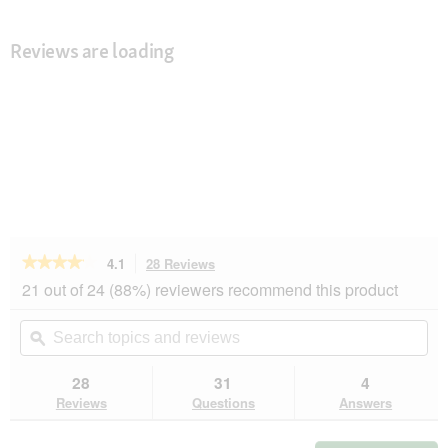
Reviews are loading
★★★★★
★★★★★
4.1
28 Reviews
This
action
4.1
21 out of 24 (88%) reviewers recommend this product
out
will
of
navigate
Search
Se
5
to
topics
ϙ
top
stars.
reviews.
and
an
Read
reviews
rev
28
31
4
reviews
for
Reviews
Questions
Answers
AniOne
Mesh-
Geschirr