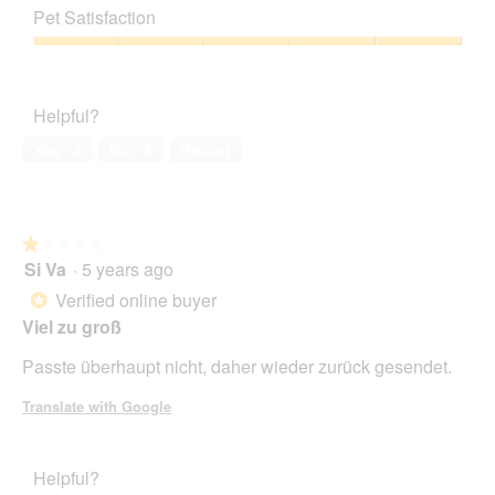
out
of
Pet Satisfaction
of
Product,
5
1
Pet
out
Satisfaction,
of
5
Helpful?
5
out
of
Yes ·
3
No ·
4
Report
5
★★★★★
★★★★★
Si Va
·
5 years ago
1
out
Verified online buyer
*
of
Viel zu groß
5
stars.
Passte überhaupt nicht, daher wieder zurück gesendet.
Translate with Google
Helpful?