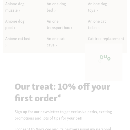
Anione dog
Anione dog
Anione dog
muzzle
bed
toys
Anione dog
Anione
Anione cat
pool
transport box
toilet
Anione cat bed
Anione cat
Cat tree replacement
cave
parts
Our treat: 10% off your
first order*
Sign up for our newsletter to get exclusive perks, exciting
promotions and lots of tips for your pet!
I consent to Maxi Zoo and its partners using my personal