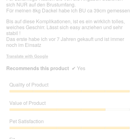
sich NUR auf den Brustumfang.
Für meinen 8kg Dackel habe ich BU ca 39cm gemessen
Bis auf diese Komplikationen, ist es ein wirklich tolles,
weiches Geschirr. Lässt sich easy anziehen und sehr
stabil !
Das erste habe ich vor 7 Jahren gekauft und ist immer
noch im Einsatz
Translate with Google
Recommends this product
✔
Yes
Quality of Product
Quality
of
Value of Product
Product,
5
Value
out
of
Pet Satisfaction
of
Product,
5
4
Pet
out
Satisfaction,