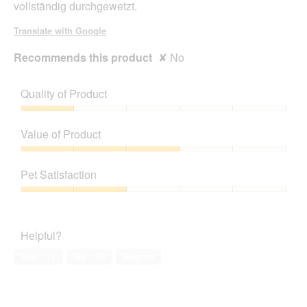
vollständig durchgewetzt.
Translate with Google
Recommends this product
✘
No
Quality of Product
Quality
of
Value of Product
Product,
1
Value
out
of
Pet Satisfaction
of
Product,
5
3
Pet
out
Satisfaction,
of
2
Helpful?
5
out
of
Yes ·
14
No ·
39
Report
5