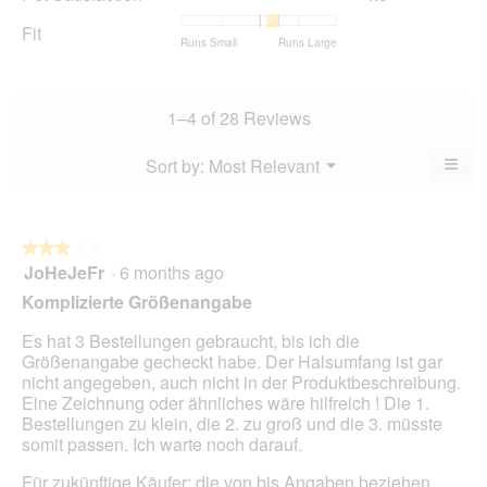
rating
Satisfaction,
of
average
value
average
Fit
5.
rating
Rating
Rating
Fit,
Runs Small
Runs Large
is
rating
value
of
of
average
4.3
value
is
1
5
rating
of
is
4.4
means
means
value
5.
4.5
1–4 of 28 Reviews
of
Runs
Runs
is
of
5.
Small
Large
3.4
5.
≡
Menu
Sort by:
Most Relevant
?
of
▼
Clic
5.
on
the
foll
butt
★★★★★
★★★★★
will
JoHeJeFr
·
6 months ago
3
upda
out
the
Komplizierte Größenangabe
cont
of
belo
5
Es hat 3 Bestellungen gebraucht, bis ich die
stars.
Größenangabe gecheckt habe. Der Halsumfang ist gar
nicht angegeben, auch nicht in der Produktbeschreibung.
Eine Zeichnung oder ähnliches wäre hilfreich ! Die 1.
Bestellungen zu klein, die 2. zu groß und die 3. müsste
somit passen. Ich warte noch darauf.
Für zukünftige Käufer: die von bis Angaben beziehen