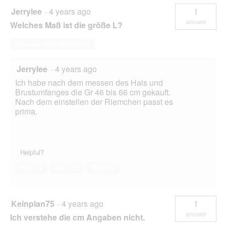
Jerrylee
·
4 years ago
1
answer
Welches Maß ist die größe L?
Answer this Question
Jerrylee
·
4 years ago
Ich habe nach dem messen des Hals und
Brustumfanges die Gr 46 bis 66 cm gekauft.
Nach dem einstellen der Riemchen passt es
prima.
Helpful?
Yes ·
2
No ·
12
Report
Keinplan75
·
4 years ago
1
answer
Ich verstehe die cm Angaben nicht.