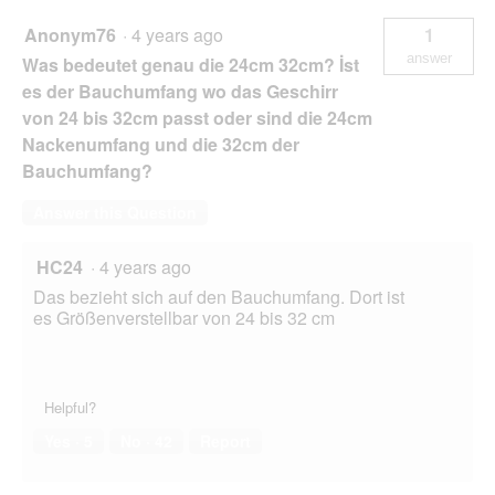
Anonym76
·
4 years ago
1
answer
Was bedeutet genau die 24cm 32cm? İst
es der Bauchumfang wo das Geschirr
von 24 bis 32cm passt oder sind die 24cm
Nackenumfang und die 32cm der
Bauchumfang?
Answer this Question
HC24
·
4 years ago
Das bezieht sich auf den Bauchumfang. Dort ist
es Größenverstellbar von 24 bis 32 cm
Helpful?
Yes ·
5
No ·
42
Report