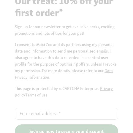
Our treat: 10% off your
first order*
Sign up for our newsletter to get exclusive perks, exciting
promotions and lots of tips for your pet!
I consent to Maxi Zoo and its partners using my personal
data and information to send me personalised emails. I
also agree to have this data recorded in a central user
profile for the purpose of optimising offers, unless I revoke
my permission. For more details, please refer to our
Data
Privacy Information.
This page is protected by reCAPTCHA Enterprise.
Privacy
policy
Terms of use
Enter email address
*
Sign up now to secure your discount