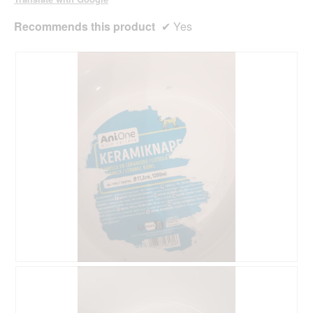
Recommends this product
✔
Yes
R
P
e
h
v
o
i
t