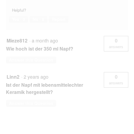
Helpful?
Yes ·
0
No ·
8
Report
Mieze812
·
a month ago
0
answers
Wie hoch ist der 350 ml Napf?
Answer this Question
Linn2
·
2 years ago
0
answers
Ist der Napf mit lebensmittelechter
Keramik hergestellt?
Answer this Question