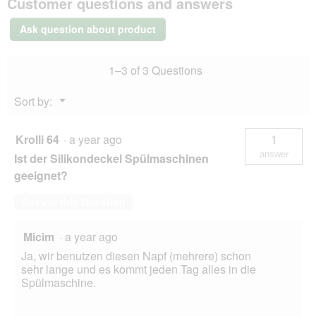
Customer questions and answers
ceramic
bowl
Ask question about product
700
ml
1–3 of 3 Questions
Menu
Sort by:
▼
Krolli 64
·
a year ago
1
answer
Ist der Silikondeckel Spülmaschinen
geeignet?
Answer this Question
Micim
·
a year ago
Ja, wir benutzen diesen Napf (mehrere) schon
sehr lange und es kommt jeden Tag alles in die
Spülmaschine.