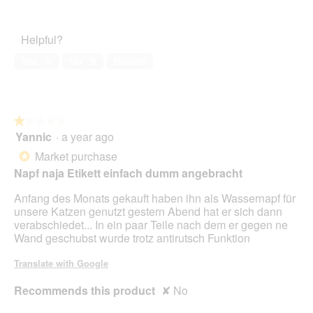
2
a
Pet
2
t
out
l
Satisfaction,
.
i
of
d
4
o
Helpful?
5
i
out
n
a
of
w
Yes ·
5
No ·
0
Report
l
5
i
o
l
g
l
.
o
★★★★★
★★★★★
p
Yannic
·
a year ago
e
1
n
out
Market purchase
*
a
of
Napf naja Etikett einfach dumm angebracht
m
5
o
stars.
Anfang des Monats gekauft haben ihn als Wassernapf für
d
unsere Katzen genutzt gestern Abend hat er sich dann
a
verabschiedet... In ein paar Teile nach dem er gegen ne
l
Wand geschubst wurde trotz antirutsch Funktion
d
i
Translate with Google
a
l
Recommends this product
✘
No
o
g