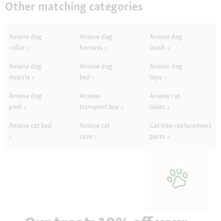
Other matching categories
Anione dog
Anione dog
Anione dog
collar
harness
leash
Anione dog
Anione dog
Anione dog
muzzle
bed
toys
Anione dog
Anione
Anione cat
pool
transport box
toilet
Anione cat bed
Anione cat
Cat tree replacement
cave
parts