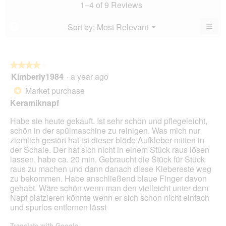
3.4
value
1–4 of 9 Reviews
is
of
is
3.1
5.
4.1
≡
Menu
Sort by:
Most Relevant
?
of
▼
of
Clic
5.
5.
on
the
foll
butt
★★★★★
★★★★★
will
Kimberly1984
·
a year ago
4
upda
out
the
Market purchase
*
cont
of
belo
Keramiknapf
5
stars.
Habe sie heute gekauft. Ist sehr schön und pflegeleicht,
schön in der spülmaschine zu reinigen. Was mich nur
ziemlich gestört hat ist dieser blöde Aufkleber mitten in
der Schale. Der hat sich nicht in einem Stück raus lösen
lassen, habe ca. 20 min. Gebraucht die Stück für Stück
raus zu machen und dann danach diese Klebereste weg
zu bekommen. Habe anschließend blaue Finger davon
gehabt. Wäre schön wenn man den vielleicht unter dem
Napf platzieren könnte wenn er sich schon nicht einfach
und spurlos entfernen lässt
Translate with Google