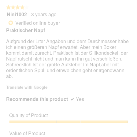
★★★★★
★★★★★
Nini1002
·
3 years ago
4
out
Verified online buyer
*
of
Praktischer Napf
5
stars.
Aufgrund der Liter Angaben und dem Durchmesser habe
ich einen größeren Napf erwartet. Aber mein Boxer
kommt damit zurecht. Praktisch ist der Silikondeckel, der
Napf rutscht nicht und man kann ihn gut verschließen.
Schrecklich ist der große Aufkleber im Napf,aber mit
ordentlichen Spüli und einweichen geht er irgendwann
ab.
Translate with Google
Recommends this product
✔
Yes
Quality of Product
Quality
of
Value of Product