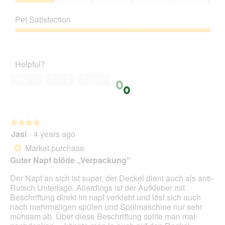
i
i
1
Value
g
s
out
of
k
a
Pet Satisfaction
of
Product,
e
c
5
1
Pet
i
t
out
Satisfaction,
t
i
of
5
s
o
Helpful?
5
out
i
n
of
e
w
Yes ·
0
No ·
9
Report
5
h
i
t
l
a
l
n
o
★★★★★
★★★★★
d
p
Jasi
·
4 years ago
e
e
4
r
n
out
Market purchase
*
s
a
of
Guter Napf blöde „Verpackung“
a
m
5
u
o
stars.
Der Napf an sich ist super, der Deckel dient auch als anti-
s
d
Rutsch Unterlage. Allerdings ist der Aufkleber mit
a
Beschriftung direkt im napf verklebt und löst sich auch
l
nach mehrmaligen spülen und Spülmaschine nur sehr
d
mühsam ab. Über diese Beschriftung sollte man mal
i