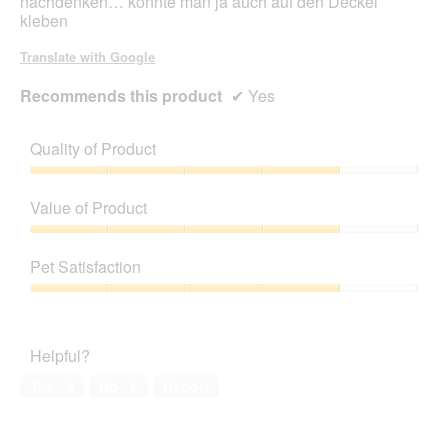
nachdenken… könnte man ja auch auf den Deckel
a
kleben
l
o
Translate with Google
g
.
Recommends this product
✔
Yes
Quality of Product
Quality
of
Value of Product
Product,
4
Value
out
of
Pet Satisfaction
of
Product,
5
4
Pet
out
Satisfaction,
of
4
Helpful?
5
out
of
Yes ·
9
No ·
8
Report
5