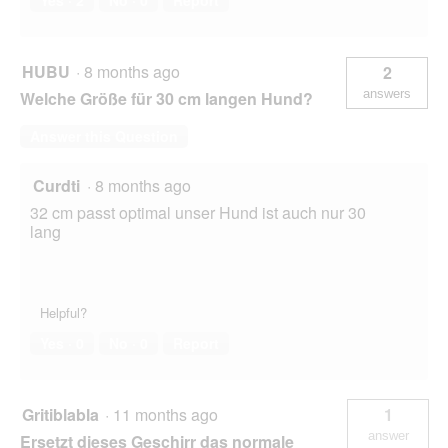
HUBU
·
8 months ago
2
answers
Welche Größe für 30 cm langen Hund?
Answer this Question
Curdti
·
8 months ago
32 cm passt optimal unser Hund ist auch nur 30
lang
Helpful?
Yes ·
0
No ·
0
Report
Gritiblabla
·
11 months ago
1
answer
Ersetzt dieses Geschirr das normale