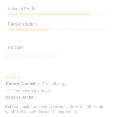
Quality
of
Value of Product
Product,
4
Value
out
of
Pet Satisfaction
of
Product,
5
4
Pet
out
Satisfaction,
of
2
Helpful?
5
out
of
Yes ·
2
No ·
0
Report
5
★★★★★
★★★★★
KathrinGensicke
·
7 months ago
4
out
Verified online buyer
*
of
Schöne Jacke
5
stars.
Schöne Jacke und schön warm, mein Hund fühlt sich
wohl. Toll das ein Geschirr integriert ist.