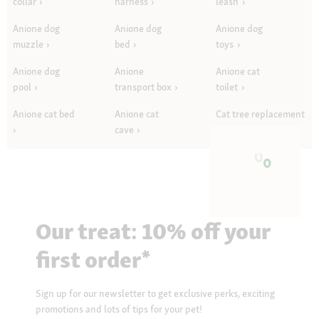
collar
harness
leash
Anione dog
Anione dog
Anione dog
muzzle
bed
toys
Anione dog
Anione
Anione cat
pool
transport box
toilet
Anione cat bed
Anione cat
Cat tree replacement
cave
parts
Our treat: 10% off your
first order*
Sign up for our newsletter to get exclusive perks, exciting
promotions and lots of tips for your pet!