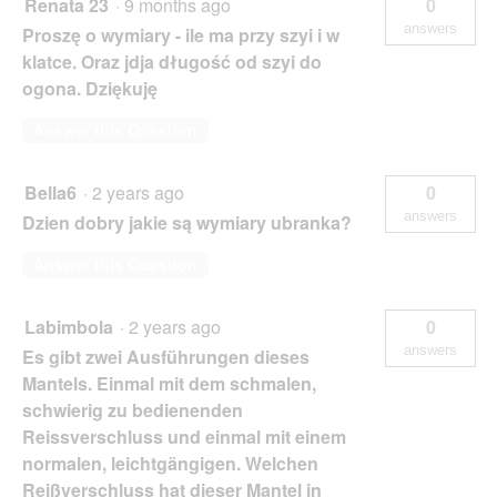
Renata 23
·
9 months ago
0
answers
Proszę o wymiary - ile ma przy szyi i w
klatce. Oraz jdja długość od szyi do
ogona. Dziękuję
Answer this Question
Bella6
·
2 years ago
0
answers
Dzien dobry jakie są wymiary ubranka?
Answer this Question
Labimbola
·
2 years ago
0
answers
Es gibt zwei Ausführungen dieses
Mantels. Einmal mit dem schmalen,
schwierig zu bedienenden
Reissverschluss und einmal mit einem
normalen, leichtgängigen. Welchen
Reißverschluss hat dieser Mantel in