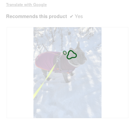
Translate with Google
Recommends this product
✔
Yes
R
P
e
h
v
o