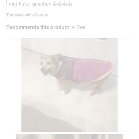
innenFutter gesehen.👍👍👍👍
Translate with Google
Recommends this product
✔
Yes
R
P