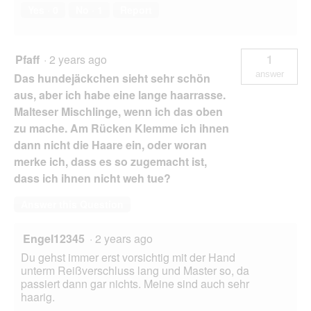
Yes ·
0
No ·
1
Report
Pfaff
·
2 years ago
1
answer
Das hundejäckchen sieht sehr schön
aus, aber ich habe eine lange haarrasse.
Malteser Mischlinge, wenn ich das oben
zu mache. Am Rücken Klemme ich ihnen
dann nicht die Haare ein, oder woran
merke ich, dass es so zugemacht ist,
dass ich ihnen nicht weh tue?
Answer this Question
Engel12345
·
2 years ago
Du gehst immer erst vorsichtig mit der Hand
unterm Reißverschluss lang und Master so, da
passiert dann gar nichts. Meine sind auch sehr
haarig.