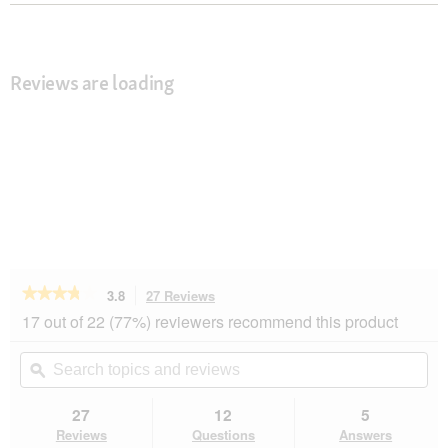
Reviews are loading
★★★★★
★★★★★
3.8
27 Reviews
This
action
3.8
17 out of 22 (77%) reviewers recommend this product
out
will
of
navigate
Search
Se
5
to
topics
ϙ
top
stars.
reviews.
and
an
Read
reviews
rev
27
12
5
reviews
for
Reviews
Questions
Answers
AniOne