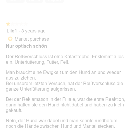
l
5
i
o
l
g
l
.
o
★★★★★
★★★★★
p
Lilo1
·
3 years ago
e
1
n
out
Market purchase
*
a
of
Nur optisch schön
m
5
o
stars.
Der Reißverschluss ist eine Katastrophe. Er klemmt alles
d
ein. Unterfütterung, Futter, Fell.
a
l
Man braucht eine Ewigkeit um den Hund an und wieder
d
aus zu ziehen.
i
Bei unserem letzten Versuch, hat der Reißverschluss die
a
ganze Unterfütterung aufgerissen.
l
o
Bei der Reklamation in der Filiale, war die erste Reaktion,
g
dann hatten sie den Hund nicht dabei und haben zu klein
.
gekauft.
Nein, der Hund war dabei und man konnte rundherum
noch die Hände zwischen Hund und Mantel stecken.