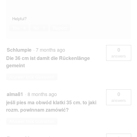
Helpful?
Yes ·
4
No ·
1
Report
Schlumpie
·
7 months ago
0
answers
Die 36 cm ist damit die Rückenlänge
gemeint
Answer this Question
alma81
·
8 months ago
0
answers
jeśli pies ma obwód klatki 35 cm. to jaki
rozm. powinnam zamówić?
Answer this Question