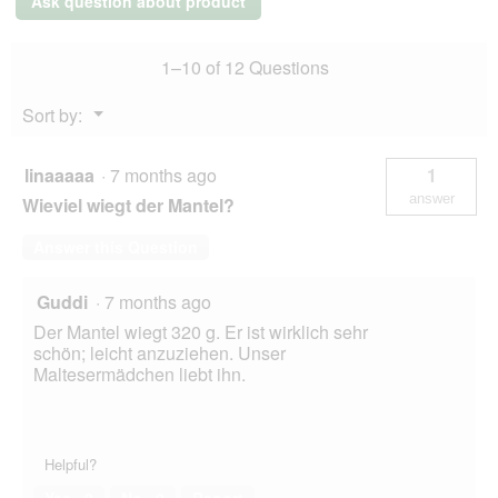
Ask question about product
Polly
a
28
l
cm
d
1–10 of 12 Questions
i
a
Menu
Sort by:
▼
l
o
g
linaaaaa
·
7 months ago
1
.
answer
Wieviel wiegt der Mantel?
Answer this Question
Guddi
·
7 months ago
Der Mantel wiegt 320 g. Er ist wirklich sehr
schön; leicht anzuziehen. Unser
Maltesermädchen liebt ihn.
Helpful?
Yes ·
2
No ·
0
Report