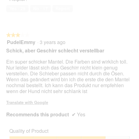
of
Yes ·
29
No ·
17
Report
5
★★★★★
★★★★★
PudelEmmy
·
3 years ago
3
out
Schick, aber Geschirr schlecht verstellbar
of
5
Ein super schicker Mantel. Die Farben sind wirklich toll.
stars.
Nur leider lässt sich das Geschirr nicht klein genug
verstellen. Die Schieber passen nicht durch die Ösen.
Wenn das geändert wird bin ich die erste die den Mantel
nochmal bestellt. Ich kann das Produkt nur empfehlen
wenn der Hund nicht sehr schlank ist
Translate with Google
Recommends this product
✔
Yes
Quality of Product