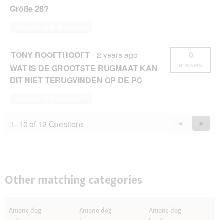
Größe 28?
Answer this Question
TONY ROOFTHOOFT
·
2 years ago
0
answers
WAT IS DE GROOTSTE RUGMAAT KAN
DIT NIET TERUGVINDEN OP DE PC
Answer this Question
1–10 of 12 Questions
Previous
◄
Next
►
Questions
Quest
Other matching categories
Anione dog
Anione dog
Anione dog