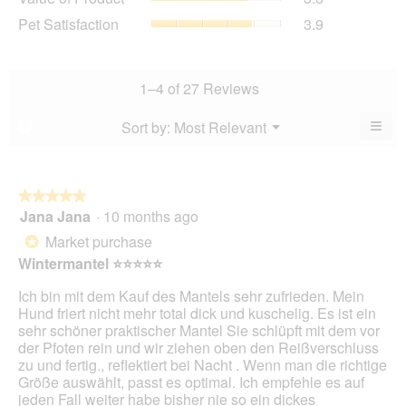
is
of
average
Pet
Pet Satisfaction
3.9
3.8
Product,
rating
Satisfaction,
of
average
value
average
5.
rating
is
rating
value
4.2
value
1–4 of 27 Reviews
is
of
is
3.8
5.
3.9
≡
Menu
Sort by:
Most Relevant
?
of
▼
of
Clic
5.
5.
on
the
foll
butt
★★★★★
★★★★★
will
Jana Jana
·
10 months ago
5
upda
out
the
Market purchase
*
cont
of
belo
Wintermantel ⭐️⭐️⭐️⭐️⭐️
5
stars.
Ich bin mit dem Kauf des Mantels sehr zufrieden. Mein
Hund friert nicht mehr total dick und kuschelig. Es ist ein
sehr schöner praktischer Mantel Sie schlüpft mit dem vor
der Pfoten rein und wir ziehen oben den Reißverschluss
zu und fertig., reflektiert bei Nacht . Wenn man die richtige
Größe auswählt, passt es optimal. Ich empfehle es auf
jeden Fall weiter habe bisher nie so ein dickes