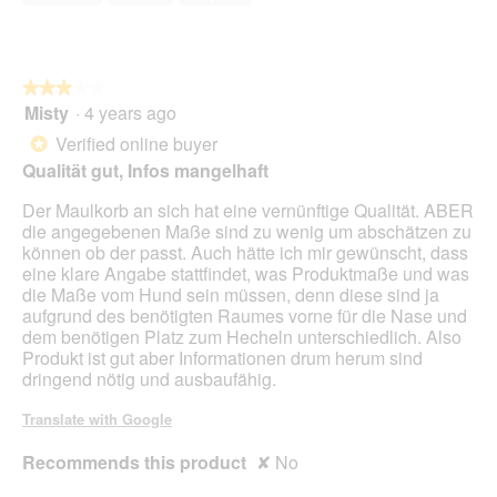
5
i
l
l
o
★★★★★
★★★★★
p
Misty
·
4 years ago
e
3
n
out
Verified online buyer
*
a
of
Qualität gut, Infos mangelhaft
m
5
o
stars.
Der Maulkorb an sich hat eine vernünftige Qualität. ABER
d
die angegebenen Maße sind zu wenig um abschätzen zu
a
können ob der passt. Auch hätte ich mir gewünscht, dass
l
eine klare Angabe stattfindet, was Produktmaße und was
d
die Maße vom Hund sein müssen, denn diese sind ja
i
aufgrund des benötigten Raumes vorne für die Nase und
a
dem benötigen Platz zum Hecheln unterschiedlich. Also
l
Produkt ist gut aber Informationen drum herum sind
o
dringend nötig und ausbaufähig.
g
.
Translate with Google
Recommends this product
✘
No