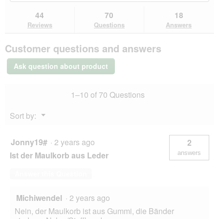
to
and
an
stars.
reviews.
answers
an
44
70
18
Read
here
her
reviews
Reviews
Questions
Answers
for
Dogs
Customer questions and answers
Creek
Protect
muzzle
Ask question about product
XXL
1–10 of 70 Questions
Menu
Sort by:
▼
Jonny19#
·
2 years ago
2
answers
Ist der Maulkorb aus Leder
Answer this Question
Michiwendel
·
2 years ago
Nein, der Maulkorb ist aus Gummi, die Bänder