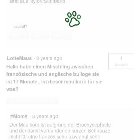
sind aus Nylon/Stoffband
Helpful?
Yes ·
1
No ·
1
Report
LotteMaus
·
3 years ago
1
answer
Hallo habe einen Mischling zwischen
französische und englische bulloge sie
ist 17 Monate.. ist dieser maulkorb für sie
was?
Answer this Question
#Mom#
·
3 years ago
Der Maulkorb ist aufgrund der Brachycephalie
und der damit verbundenen kurzen Schnauze
nicht für eine französische bzw englische