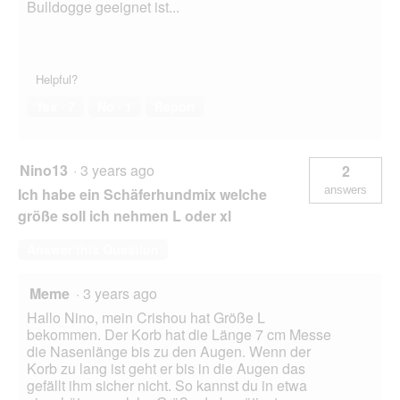
Bulldogge geeignet ist...
Helpful?
Yes ·
7
No ·
1
Report
Nino13
·
3 years ago
2
answers
Ich habe ein Schäferhundmix welche
größe soll ich nehmen L oder xl
Answer this Question
Meme
·
3 years ago
Hallo Nino, mein Crishou hat Größe L
bekommen. Der Korb hat die Länge 7 cm Messe
die Nasenlänge bis zu den Augen. Wenn der
Korb zu lang ist geht er bis in die Augen das
gefällt ihm sicher nicht. So kannst du in etwa