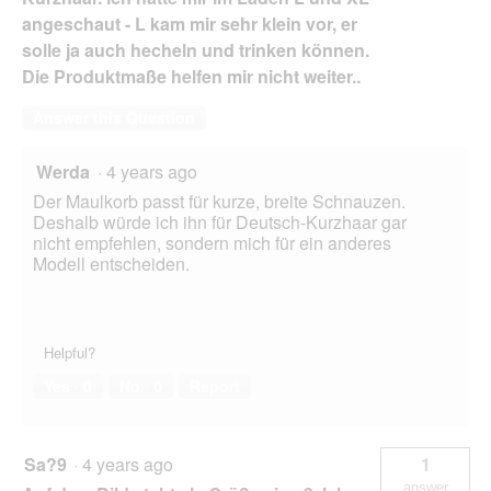
angeschaut - L kam mir sehr klein vor, er
solle ja auch hecheln und trinken können.
Die Produktmaße helfen mir nicht weiter..
Answer this Question
Werda
·
4 years ago
Der Maulkorb passt für kurze, breite Schnauzen.
Deshalb würde ich ihn für Deutsch-Kurzhaar gar
nicht empfehlen, sondern mich für ein anderes
Modell entscheiden.
Helpful?
Yes ·
0
No ·
0
Report
Sa?9
·
4 years ago
1
answer