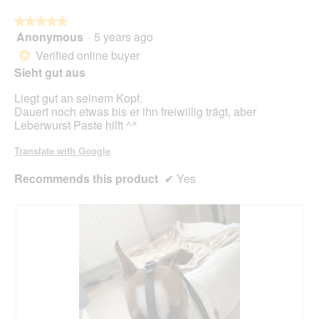
★★★★★
★★★★★
Anonymous
·
5 years ago
5
out
Verified online buyer
*
of
Sieht gut aus
5
stars.
Liegt gut an seinem Kopf.
Dauert noch etwas bis er ihn freiwillig trägt, aber
Leberwurst Paste hilft ^^
Translate with Google
Recommends this product
✔
Yes