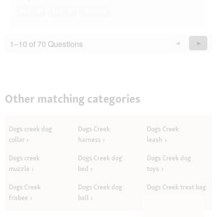
Yes ·
0
No ·
0
Report
1–10 of 70 Questions
Previous
◄
Next
►
Questions
Quest
Other matching categories
Dogs creek dog
Dogs Creek
Dogs Creek
collar
harness
leash
Dogs creek
Dogs Creek dog
Dogs Creek dog
muzzle
bed
toys
Dogs Creek
Dogs Creek dog
Dogs Creek treat bag
frisbee
ball