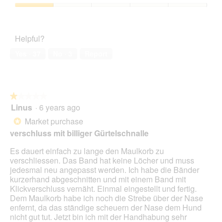
of
Product,
o
c
5
1
Pet
1
t
out
Satisfaction,
.
i
of
1
o
Helpful?
5
out
n
of
w
Yes ·
37
No ·
3
Report
5
i
l
l
o
★★★★★
★★★★★
p
Linus
·
6 years ago
e
1
n
out
Market purchase
*
a
of
verschluss mit billiger Gürtelschnalle
m
5
o
stars.
Es dauert einfach zu lange den Maulkorb zu
d
verschliessen. Das Band hat keine Löcher und muss
a
jedesmal neu angepasst werden. Ich habe die Bänder
l
kurzerhand abgeschnitten und mit einem Band mit
d
Klickverschluss vernäht. Einmal eingestellt und fertig.
i
Dem Maulkorb habe ich noch die Strebe über der Nase
a
enfernt, da das ständige scheuern der Nase dem Hund
l
nicht gut tut. Jetzt bin ich mit der Handhabung sehr
o