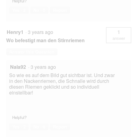
Helpful?
Yes ·
2
No ·
0
Report
Henry1
·
3 years ago
1
answer
Wo befestigt man den Stirnriemen
Answer this Question
Nala92
·
3 years ago
So wie es auf dem Bild gut sichtbar ist. Und zwar
in den Nackenriemen, die Schnalle wird durch
diesen Riemen geklickt und so individuell
einstellbar!
Helpful?
Yes ·
2
No ·
0
Report