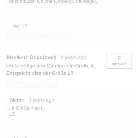
einschätzen welche Größe du benötigst.
Helpful?
Yes ·
1
No ·
0
Report
Maulkorb DogsCreek
·
3 years ago
2
answers
Ich benötige den Maulkorb in Größe 4.
Entspricht dies der Größe L?
Answer this Question
Meme
·
3 years ago
Ja Größe 4 ist L
LG