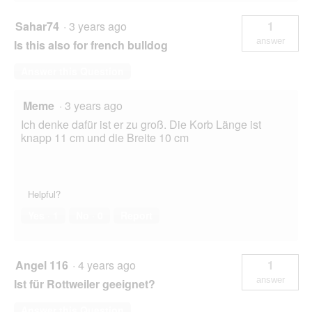
Sahar74
·
3 years ago
1
answer
Is this also for french bulldog
Answer this Question
Meme
·
3 years ago
Ich denke dafür ist er zu groß. Die Korb Länge ist
knapp 11 cm und die Breite 10 cm
Helpful?
Yes ·
1
No ·
0
Report
Angel 116
·
4 years ago
1
answer
Ist für Rottweiler geeignet?
Answer this Question