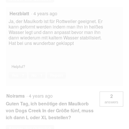
Herzblatt
·
4 years ago
Ja, der Maulkorb ist für Rottweiler geeignet. Er
kann geformt werden indem man ihn in heißes
Wasser legt und dann anpasst bevor man ihn
dann wiederum mit kaltem Wasser stabilisiert.
Hat bei uns wunderbar geklappt
Helpful?
Yes ·
7
No ·
1
Report
Noirams
·
4 years ago
2
answers
Guten Tag, ich benötige den Maulkorb
von Dogs Creek In der Größe fünf, muss
ich dann L oder XL bestellen?
Answer this Question