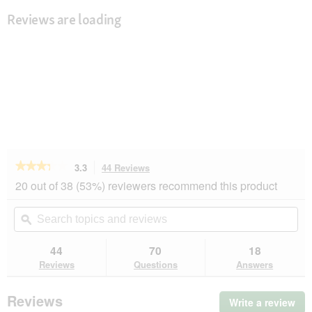
Reviews are loading
★★★★★
★★★★★
3.3
44 Reviews
This
action
3.3
20 out of 38 (53%) reviewers recommend this product
out
will
of
navigate
Search
Se
5
to
topics
ϙ
top
stars.
reviews.
and
an
Read
reviews
rev
44
70
18
reviews
for
Reviews
Questions
Answers
Dogs
Creek
Protect
Reviews
Write a review
.
muzzle