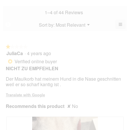
5.
rating
is
rating
value
3.3
value
1–4 of 44 Reviews
is
of
is
3.4
5.
2.9
≡
Menu
Sort by:
Most Relevant
?
of
▼
of
Clic
5.
5.
on
the
foll
butt
★★★★★
★★★★★
will
JuliaCa
·
4 years ago
1
upda
out
the
Verified online buyer
*
cont
of
belo
NICHT ZU EMPFEHLEN
5
stars.
Der Maulkorb hat meinem Hund in die Nase geschnitten
weil er so scharf kantig ist .
Translate with Google
Recommends this product
✘
No