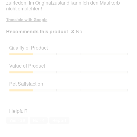
zufrieden. Im Originalzustand kann ich den Maulkorb
g
nicht empfehlen!
.
Translate with Google
Recommends this product
✘
No
Quality of Product
Quality
of
Value of Product
Product,
1
Value
out
of
Pet Satisfaction
of
Product,
5
1
Pet
out
Satisfaction,
of
1
Helpful?
5
out
of
Yes ·
39
No ·
4
Report
5