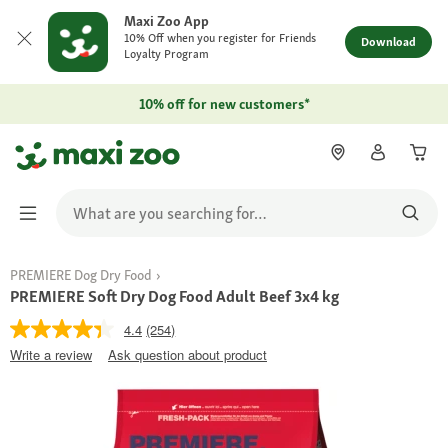
Maxi Zoo App
10% Off when you register for Friends
Download
Loyalty Program
10% off for new customers*
PREMIERE Dog Dry Food
PREMIERE Soft Dry Dog Food Adult Beef 3x4 kg
4.4
(254)
Write a review
Ask question about product