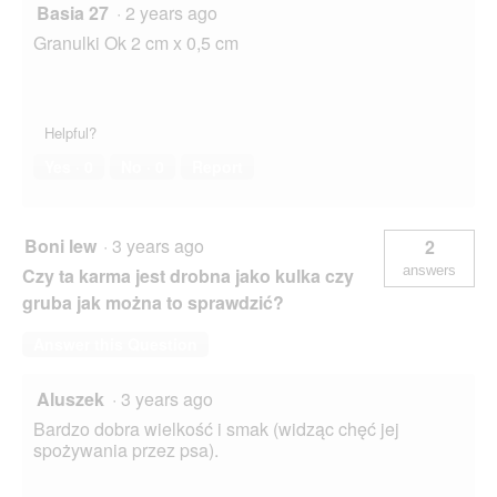
Basia 27
·
2 years ago
Granulki Ok 2 cm x 0,5 cm
Helpful?
Yes ·
0
No ·
0
Report
Boni lew
·
3 years ago
2
answers
Czy ta karma jest drobna jako kulka czy
gruba jak można to sprawdzić?
Answer this Question
Aluszek
·
3 years ago
Bardzo dobra wielkość i smak (widząc chęć jej
spożywania przez psa).