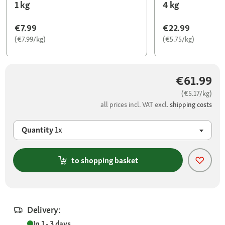
1 kg
4 kg
€7.99
€22.99
(€7.99/kg)
(€5.75/kg)
€61.99
(€5.17/kg)
all prices incl. VAT excl.
shipping costs
Quantity
1x
to shopping basket
Delivery:
In 1 - 3 days