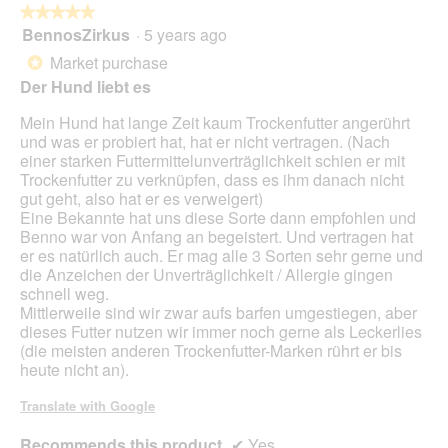
★★★★★
★★★★★
p
BennosZirkus
·
5 years ago
e
5
n
out
Market purchase
*
a
of
Der Hund liebt es
m
5
o
stars.
Mein Hund hat lange Zeit kaum Trockenfutter angerührt
d
und was er probiert hat, hat er nicht vertragen. (Nach
a
einer starken Futtermittelunverträglichkeit schien er mit
l
Trockenfutter zu verknüpfen, dass es ihm danach nicht
d
gut geht, also hat er es verweigert)
i
Eine Bekannte hat uns diese Sorte dann empfohlen und
a
Benno war von Anfang an begeistert. Und vertragen hat
l
er es natürlich auch. Er mag alle 3 Sorten sehr gerne und
o
die Anzeichen der Unverträglichkeit / Allergie gingen
g
schnell weg.
.
Mittlerweile sind wir zwar aufs barfen umgestiegen, aber
dieses Futter nutzen wir immer noch gerne als Leckerlies
(die meisten anderen Trockenfutter-Marken rührt er bis
heute nicht an).
Translate with Google
Recommends this product
✔
Yes