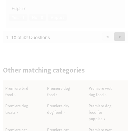
Helpful?
Yes ·
1
No ·
0
Report
1–10 of 42 Questions
Previous
◄
Next
►
Questions
Quest
Other matching categories
Premiere bird
Premiere dog
Premiere wet
food
food
dog food
Premiere dog
Premiere dry
Premiere dog
treats
dog food
food for
puppies
Premiere cat
Premiere cat
Premiere wet