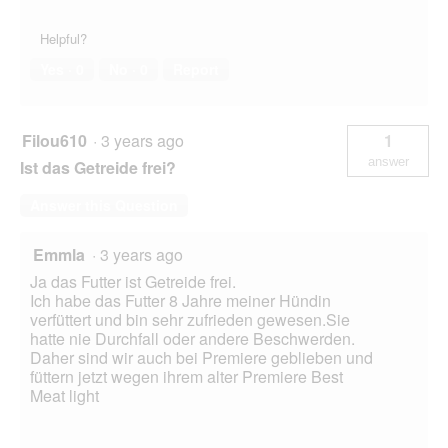
Helpful?
Yes ·
0
No ·
0
Report
Filou610
·
3 years ago
1
answer
Ist das Getreide frei?
Answer this Question
Emmla
·
3 years ago
Ja das Futter ist Getreide frei.
Ich habe das Futter 8 Jahre meiner Hündin
verfüttert und bin sehr zufrieden gewesen.Sie
hatte nie Durchfall oder andere Beschwerden.
Daher sind wir auch bei Premiere geblieben und
füttern jetzt wegen ihrem alter Premiere Best
Meat light