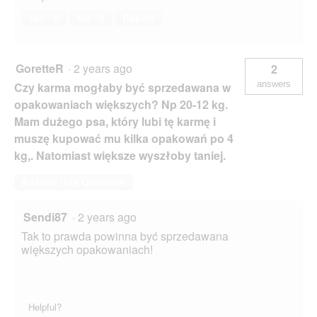
Yes ·
0
No ·
0
Report
GoretteR
·
2 years ago
2
answers
Czy karma mogłaby być sprzedawana w
opakowaniach większych? Np 20-12 kg.
Mam dużego psa, który lubi tę karmę i
muszę kupować mu kilka opakowań po 4
kg,. Natomiast większe wyszłoby taniej.
Answer this Question
Sendi87
·
2 years ago
Tak to prawda powinna być sprzedawana
większych opakowaniach!
Helpful?