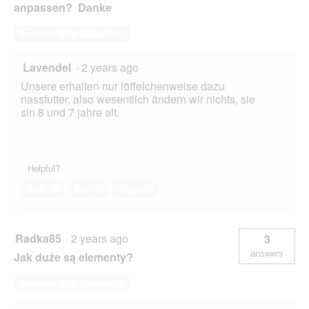
anpassen? Danke
Answer this Question
Lavendel
·
2 years ago
Unsere erhalten nur löffelchenweise dazu
nassfutter, also wesentlich ändern wir nichts, sie
sin 8 und 7 jahre alt.
Helpful?
Yes ·
0
No ·
0
Report
Radka85
·
2 years ago
3
answers
Jak duże są elementy?
Answer this Question