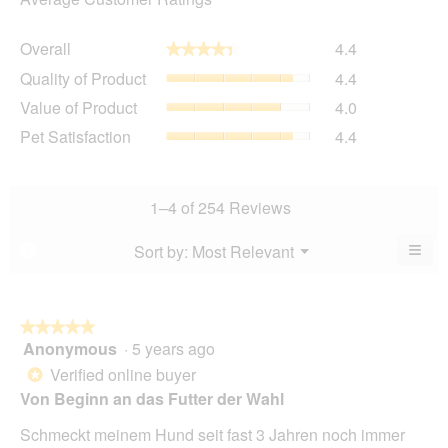
Overall,
Overall
4.4
★★★★★
★★★★★
average
Quality
Quality of Product
4.4
rating
of
value
Value
Value of Product
4.0
Product,
is
of
average
Pet
Pet Satisfaction
4.4
4.4
Product,
rating
Satisfaction,
of
average
value
average
5.
rating
is
rating
value
4.4
value
1–4 of 254 Reviews
is
of
is
4
5.
4.4
≡
Menu
Sort by:
Most Relevant
?
of
▼
of
Clic
5.
5.
on
the
foll
butt
★★★★★
★★★★★
will
Anonymous
·
5 years ago
5
upda
out
the
Verified online buyer
*
cont
of
Von Beginn an das Futter der Wahl
belo
5
stars.
Schmeckt meinem Hund seit fast 3 Jahren noch immer