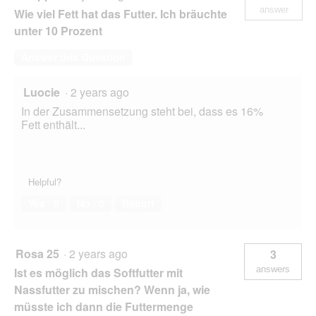
answer
Wie viel Fett hat das Futter. Ich bräuchte
unter 10 Prozent
Answer this Question
Luocie
·
2 years ago
In der Zusammensetzung steht bei, dass es 16%
Fett enthält...
Helpful?
Yes ·
0
No ·
0
Report
Rosa 25
·
2 years ago
3
answers
Ist es möglich das Softfutter mit
Nassfutter zu mischen? Wenn ja, wie
müsste ich dann die Futtermenge