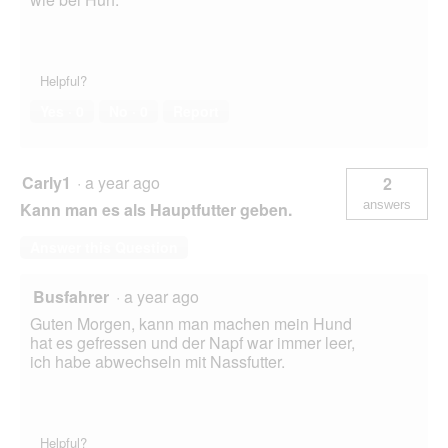
Helpful?
Yes ·
0
No ·
0
Report
Carly1
·
a year ago
2
answers
Kann man es als Hauptfutter geben.
Answer this Question
Busfahrer
·
a year ago
Guten Morgen, kann man machen mein Hund
hat es gefressen und der Napf war immer leer,
ich habe abwechseln mit Nassfutter.
Helpful?