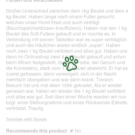
5
stars.
Großer Unterschied zwischen dem 1kg Beutel und dem 4
kg Beutel. Haben lange nach einem Futter gesucht,
welches unser Hund frisst und auch verträgt
(Bauchspeicheldrüsen-Insuffizienz). Haben mal den 1 kg
Beutel des Soft-Futters gekauft und er mochte es. In
Verbindung mit seinen Tabletten war es super verträglich
und auch die Häufchen waren endlich „super“. Haben
noch zwei 1 kg Beutel verfüttert und alles gut. Haben uns
dann im Onlineshop zwei 4 kg Beutel gekauft und schon
beim öffnen festgestellt, dass die Farbe, der Geruch und
die Konsistenz, stark vom 1 kg Beutel abweicht. Er hat es
zuerst gefressen, dann verweigert, sich in der Nacht
mehrfach übergeben und war dann krank. Tierarzt-
Besuch hat uns mal eben 105€ gekostet. Als er wieder
genesen war, haben wir wieder die 1 kg Beutel verfüttert
und alles war gut. Seit über einer Woche werden wir nun
bzgl. einer Stellungnahme und eines Rücksende-Etiketts
vertröstet. Traurig.
Translate with Google
Recommends this product
✘
No