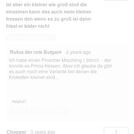
ist aber ein kleiner wie groß sind die
einzelnen kann das auch mein kleiner
fressen den wenn es zu groß ist dann
frisst er leider nicht
Answer this Question
Rufus der rote Bulgare
·
2 years ago
Ich habe einen Pinscher Mischling ( 30cm) - der
konnte es Prima fressen. Aber ich glaube da gibt
es auch noch eine Variante bei denen die
Kroketten kleiner sind…
Helpful?
Yes ·
0
No ·
0
Report
Chapper
·
3 years ago
1