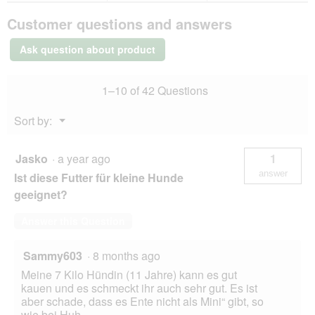
g
l
PREMIERE
.
o
Customer questions and answers
Soft
p
Beef
e
3x4
Ask question about product
kg
n
a
m
1–10 of 42 Questions
o
d
Menu
Sort by:
a
▼
l
d
Jasko
·
a year ago
1
i
answer
a
Ist diese Futter für kleine Hunde
l
geeignet?
o
g
Answer this Question
.
Sammy603
·
8 months ago
Meine 7 Kilo Hündin (11 Jahre) kann es gut
kauen und es schmeckt ihr auch sehr gut. Es ist
aber schade, dass es Ente nicht als Mini“ gibt, so
wie bei Huh.