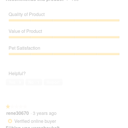
Quality of Product
Quality
of
Value of Product
Product,
5
Value
out
of
Pet Satisfaction
of
Product,
5
5
Pet
out
Satisfaction,
of
5
Helpful?
5
out
of
Yes ·
9
No ·
1
Report
5
★★★★★
★★★★★
rene30670
·
3 years ago
1
out
Verified online buyer
*
of
Fühlen uns verschaukelt