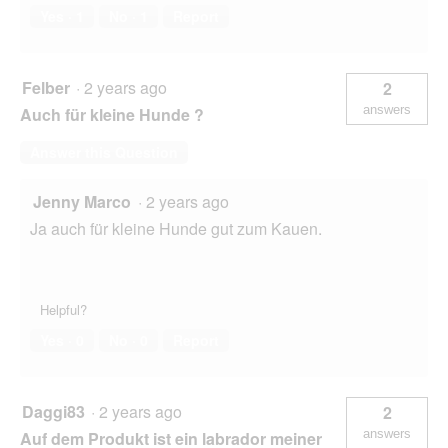
Yes ·
1
No ·
1
Report
Felber
·
2 years ago
2
answers
Auch für kleine Hunde ?
Answer this Question
Jenny Marco
·
2 years ago
Ja auch für kleine Hunde gut zum Kauen.
Helpful?
Yes ·
0
No ·
0
Report
Daggi83
·
2 years ago
2
answers
Auf dem Produkt ist ein labrador meiner