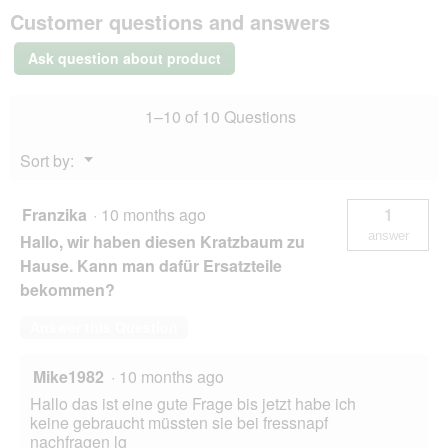
Customer questions and answers
XXL
Cat
Tree
Ask question about product
Candy
gray
1–10 of 10 Questions
Menu
Sort by:
▼
Franzika
·
10 months ago
1
answer
Hallo, wir haben diesen Kratzbaum zu
Hause. Kann man dafür Ersatzteile
bekommen?
Answer this Question
Mike1982
·
10 months ago
Hallo das ist eine gute Frage bis jetzt habe ich
keine gebraucht müssten sie bei fressnapf
nachfragen lg