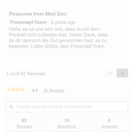
o
i
n
a
w
Response from Maxi Zoo:
l
i
o
Fressnapf-Team
·
5 years ago
l
g
l
Hallo, es tut uns sehr leid, dass du mit dem
.
o
Produkt nicht zufrieden bist. Vielen Dank, dass
p
du dir dennoch die Zeit genommen hast, es zu
e
bewerten. Liebe Grüße, dein Fressnapf-Team
n
a
m
o
1–4 of 82 Reviews
d
Previous
◄
Next
►
a
Reviews
Revie
l
★★★★★
★★★★★
4.0
82 Reviews
This
d
action
i
4
out
will
a
Search
Se
of
navigate
l
questions
ϙ
que
5
to
o
and
an
stars.
reviews.
g
answers
an
82
10
4
Read
.
here
her
reviews
Reviews
Questions
Answers
for
AniOne