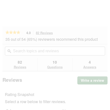
★★★★★
★★★★★
4.0
82 Reviews
This
action
4
35 out of 54 (65%) reviewers recommend this product
out
will
of
navigate
Search
Se
5
to
topics
ϙ
top
stars.
reviews.
and
an
Read
reviews
rev
82
10
4
reviews
for
Reviews
Questions
Answers
AniOne
XXL
Cat
Reviews
Write a review
.
Tree
Thi
Candy
gray
act
Rating Snapshot
will
op
Select a row below to filter reviews.
a
mo