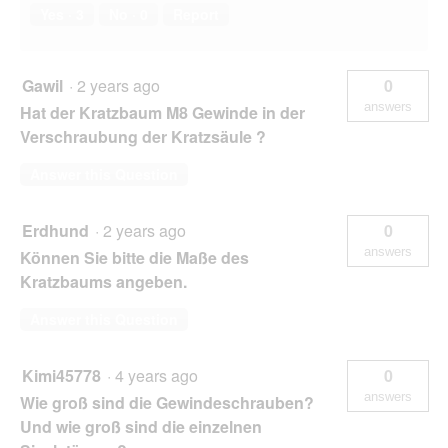
Yes ·
3
No ·
0
Report
Gawil
·
2 years ago
0
answers
Hat der Kratzbaum M8 Gewinde in der
Verschraubung der Kratzsäule ?
Answer this Question
Erdhund
·
2 years ago
0
answers
Können Sie bitte die Maße des
Kratzbaums angeben.
Answer this Question
Kimi45778
·
4 years ago
0
answers
Wie groß sind die Gewindeschrauben?
Und wie groß sind die einzelnen