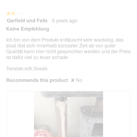
g
l
.
o
★★★★★
★★★★★
p
Garfield und Felix
·
5 years ago
e
2
n
out
Keine Empfehlung
a
of
m
5
Ich bin von dem Produkt enttäuscht sehr wackelig, das
o
stars.
sisal löst sich innerhalb kürzester Zeit ab von guter
d
Qualität kann hier nicht gesprochen werden und der Preis
a
ist dafür viel zu teuer schade
l
d
Translate with Google
i
a
Recommends this product
✘
No
l
o
g
.