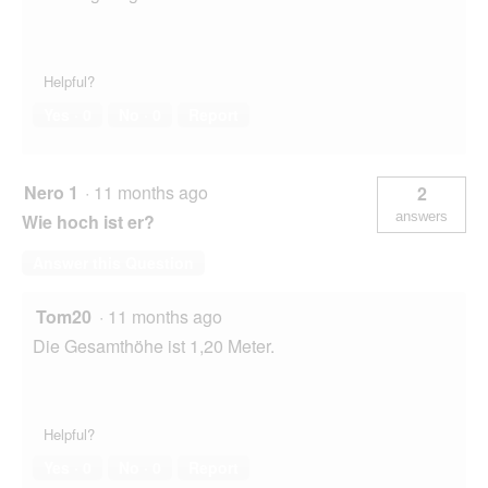
Helpful?
Yes ·
0
No ·
0
Report
Nero 1
·
11 months ago
2
answers
Wie hoch ist er?
Answer this Question
Tom20
·
11 months ago
Die Gesamthöhe ist 1,20 Meter.
Helpful?
Yes ·
0
No ·
0
Report