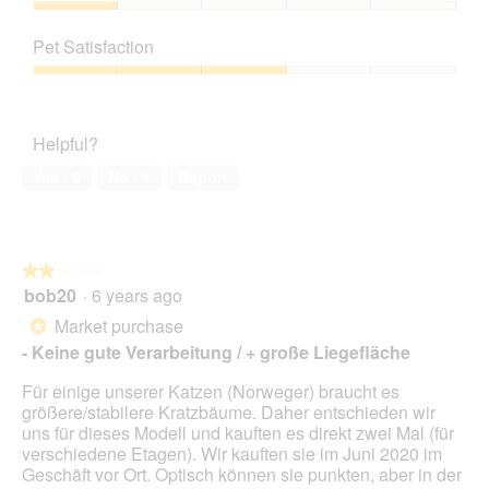
a
h
i
1
Value
m
o
s
out
of
o
t
a
Pet Satisfaction
of
Product,
d
o
c
5
1
a
Pet
4
t
out
l
Satisfaction,
.
i
of
d
3
o
Helpful?
5
i
out
n
a
of
w
Yes ·
9
No ·
1
Report
l
5
i
o
l
g
l
.
o
★★★★★
★★★★★
p
bob20
·
6 years ago
e
2
n
out
Market purchase
*
a
of
- Keine gute Verarbeitung / + große Liegefläche
m
5
o
stars.
Für einige unserer Katzen (Norweger) braucht es
d
größere/stabilere Kratzbäume. Daher entschieden wir
a
uns für dieses Modell und kauften es direkt zwei Mal (für
l
verschiedene Etagen). Wir kauften sie im Juni 2020 im
d
Geschäft vor Ort. Optisch können sie punkten, aber in der
i