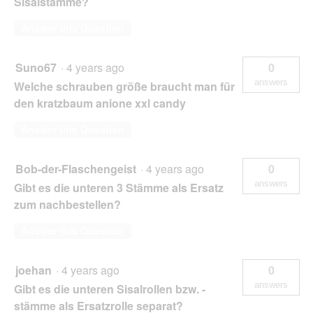
Sisalstämme?
Answer this Question
Suno67
·
4 years ago
0
answers
Welche schrauben größe braucht man für
den kratzbaum anione xxl candy
Answer this Question
Bob-der-Flaschengeist
·
4 years ago
0
answers
Gibt es die unteren 3 Stämme als Ersatz
zum nachbestellen?
Answer this Question
joehan
·
4 years ago
0
answers
Gibt es die unteren Sisalrollen bzw. -
stämme als Ersatzrolle separat?