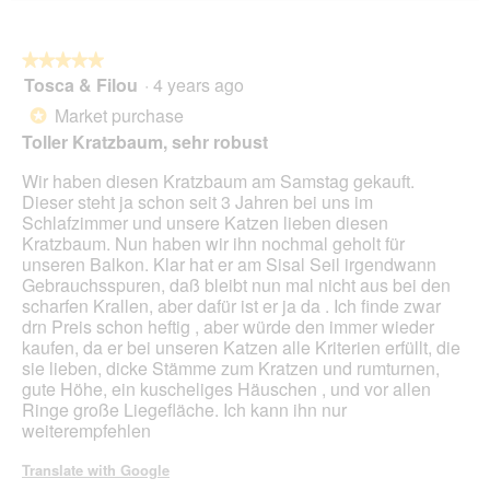
5.
on
the
foll
butt
★★★★★
★★★★★
will
Tosca & Filou
·
4 years ago
5
upda
out
the
Market purchase
*
cont
of
belo
Toller Kratzbaum, sehr robust
5
stars.
Wir haben diesen Kratzbaum am Samstag gekauft.
Dieser steht ja schon seit 3 Jahren bei uns im
Schlafzimmer und unsere Katzen lieben diesen
Kratzbaum. Nun haben wir ihn nochmal geholt für
unseren Balkon. Klar hat er am Sisal Seil irgendwann
Gebrauchsspuren, daß bleibt nun mal nicht aus bei den
scharfen Krallen, aber dafür ist er ja da . Ich finde zwar
drn Preis schon heftig , aber würde den immer wieder
kaufen, da er bei unseren Katzen alle Kriterien erfüllt, die
sie lieben, dicke Stämme zum Kratzen und rumturnen,
gute Höhe, ein kuscheliges Häuschen , und vor allen
Ringe große Liegefläche. Ich kann ihn nur
weiterempfehlen
Translate with Google