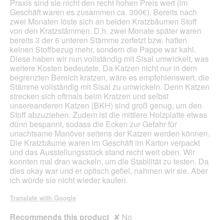
Praxis sind sie nicht den recht hohen Preis wert (im
a
Geschäft waren es zusammen ca. 300€). Bereits nach
l
zwei Monaten löste sich an beiden Kratzbäumen Stoff
o
von den Kratzstämmen. D.h. zwei Monate später waren
g
bereits 3 der 6 unteren Stämme zerfetzt bzw. hatten
.
keinen Stoffbezug mehr, sondern die Pappe war kahl.
Diese haben wir nun vollständig mit Sisal umwickelt, was
weitere Kosten bedeutete. Da Katzen nicht nur in dem
begrenzten Bereich kratzen, wäre es empfehlenswert, die
Stämme vollständig mit Sisal zu umwickeln. Denn Katzen
strecken sich oftmals beim Kratzen und selbst
unsereanderen Katzen (BKH) sind groß genug, um den
Stoff abzuziehen. Zudem ist die mittlere Holzplatte etwas
dünn bespannt, sodass die Ecken zur Gefahr für
unachtsame Manöver seitens der Katzen werden können.
Die Kratzbäume waren im Geschäft im Karton verpackt
und das Ausstellungsstück stand recht weit oben. Wir
konnten mal dran wackeln, um die Stabilität zu testen. Da
dies okay war und er optisch gefiel, nahmen wir sie. Aber
ich würde sie nicht wieder kaufen.
Translate with Google
Recommends this product
✘
No