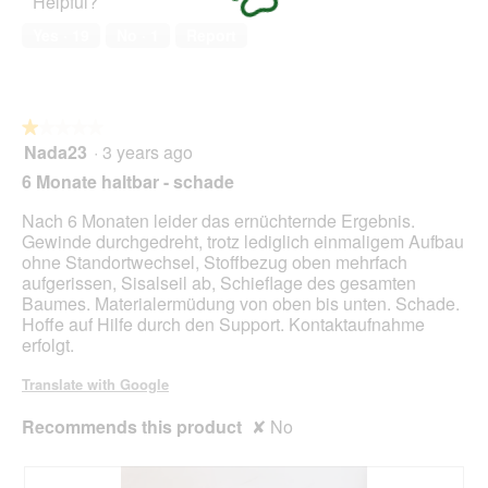
Helpful?
5
i
out
n
a
of
w
Yes ·
19
No ·
1
Report
l
5
i
o
l
g
l
.
o
★★★★★
★★★★★
p
Nada23
·
3 years ago
e
1
n
out
6 Monate haltbar - schade
a
of
m
5
Nach 6 Monaten leider das ernüchternde Ergebnis.
o
stars.
Gewinde durchgedreht, trotz lediglich einmaligem Aufbau
d
ohne Standortwechsel, Stoffbezug oben mehrfach
a
aufgerissen, Sisalseil ab, Schieflage des gesamten
l
Baumes. Materialermüdung von oben bis unten. Schade.
d
Hoffe auf Hilfe durch den Support. Kontaktaufnahme
i
erfolgt.
a
l
Translate with Google
o
g
Recommends this product
✘
No
.