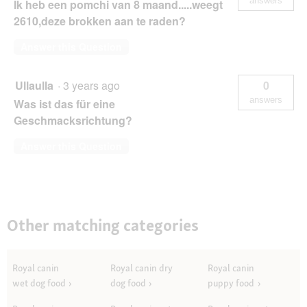
answers
Ik heb een pomchi van 8 maand.....weegt
2610,deze brokken aan te raden?
Answer this Question
Ullaulla
·
3 years ago
0
answers
Was ist das für eine
Geschmacksrichtung?
Answer this Question
Other matching categories
Royal canin
Royal canin dry
Royal canin
wet dog food
dog food
puppy food