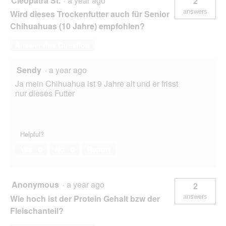
Cleopatra St.
·
a year ago
2
answers
Wird dieses Trockenfutter auch für Senior
Chihuahuas (10 Jahre) empfohlen?
Answer this Question
Sendy
·
a year ago
Ja mein Chihuahua ist 9 Jahre alt und er frisst
nur dieses Futter
Helpful?
Yes ·
0
No ·
0
Report
Anonymous
·
a year ago
2
Wie hoch ist der Protein Gehalt bzw der
answers
Fleischanteil?