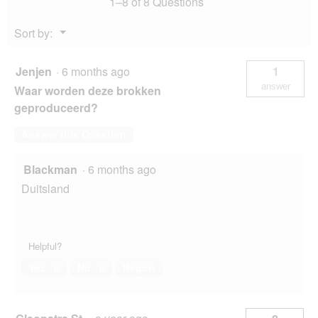
1–8 of 8 Questions
Menu
Sort by:
▼
Jenjen
·
6 months ago
1
answer
Waar worden deze brokken
geproduceerd?
Answer this Question
Blackman
·
6 months ago
Duitsland
Helpful?
Yes ·
0
No ·
0
Report