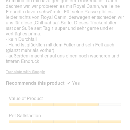
Kombination mit dazu geeignetem Trockenfutter. Dann
l
dachten wir, wir probieren es mit Royal Canin, weil eine
o
Freundin davon schwärmte. Für seine Rasse gibt es
g
leider nichts von Royal Canin, deswegen entschieden wir
.
uns für diese „Chihuahua“-Sorte. Dieses Trockenfutter
isst der Süße seit Tag 1 super und sehr gerne und er
verträgt es prima.
- kein Durchfall
- Hund ist glücklich mit dem Futter und sein Fell auch
(glänzt mehr als vorher)
- außerdem macht er auf uns einen noch wacheren und
fitteren Eindruck
Translate with Google
Recommends this product
✔
Yes
Value of Product
Value
of
Pet Satisfaction
Product,
4
Pet