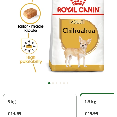
3 kg
1.5 kg
€14.99
€19.99