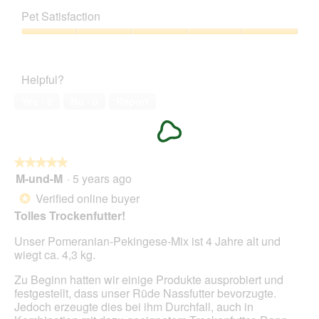
o
s
out
of
t
a
Pet Satisfaction
of
Product,
o
c
5
5
Pet
1
t
out
Satisfaction,
.
i
of
5
o
Helpful?
5
out
n
of
w
Yes ·
8
No ·
0
Report
5
i
l
l
o
★★★★★
★★★★★
p
M-und-M
·
5 years ago
e
5
n
out
Verified online buyer
*
a
of
Tolles Trockenfutter!
m
5
o
stars.
Unser Pomeranian-Pekingese-Mix ist 4 Jahre alt und
d
wiegt ca. 4,3 kg.
a
l
Zu Beginn hatten wir einige Produkte ausprobiert und
d
festgestellt, dass unser Rüde Nassfutter bevorzugte.
i
Jedoch erzeugte dies bei ihm Durchfall, auch in
a