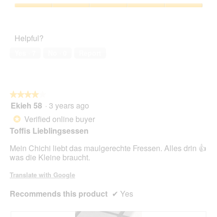
of
Product,
d
c
5
4
a
Pet
t
out
l
Satisfaction,
i
of
d
5
o
Helpful?
5
i
out
n
a
of
w
Yes ·
7
No ·
0
Report
l
5
i
o
l
g
l
.
o
★★★★★
★★★★★
p
Ekieh 58
·
3 years ago
e
4
n
out
Verified online buyer
*
a
of
Toffis Lieblingsessen
m
5
o
stars.
Mein Chichi liebt das maulgerechte Fressen. Alles drin 👍
d
was die Kleine braucht.
a
l
Translate with Google
d
i
Recommends this product
✔
Yes
a
l
o