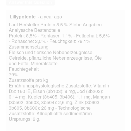
Answer this Question
Lillypotente
·
a year ago
Laut Hersteller Protein 8,5 % Siehe Angaben:
Analytische Bestandteile
Protein: 8,5% - Rohfaser: 1,1% - Fettgehalt: 5,6%
- Rohasche: 2,0% - Feuchtigkeit: 79,1%.
Zusammensetzung
Fleisch und tierische Nebenerzeugnisse,
Getreide, pflanzliche Nebenerzeugnisse, Öle
und Fette, Mineralstoffe.
Feuchtegehalt
79%
Zusatzstoffe pro kg
Ernährungsphysiologische Zusatzstoffe: Vitamin
D3: 160 IE, Eisen (3b103): 9 mg, Jod (3b202):
0,14 mg, Kupfer (3b405, 3b406): 1,1 mg, Mangan
(3b502, 3b503, 3b504): 2,6 mg, Zink (3b603,
3b605, 3b606): 26 mg - Technologische
Zusatzstoffe: Klinoptilolith sedimentären
Ursprungs: 2 g.