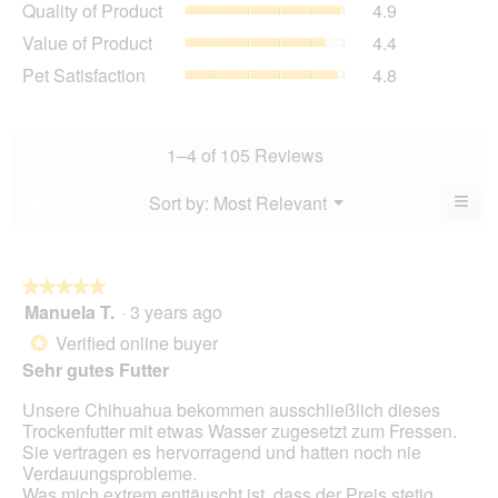
Quality of Product
4.9
rating
of
value
Value
Value of Product
4.4
Product,
is
of
average
Pet
Pet Satisfaction
4.8
4.8
Product,
rating
Satisfaction,
of
average
value
average
5.
rating
is
rating
value
4.9
value
1–4 of 105 Reviews
is
of
is
4.4
5.
4.8
≡
Menu
Sort by:
Most Relevant
?
of
▼
of
Clic
5.
5.
on
the
foll
butt
★★★★★
★★★★★
will
Manuela T.
·
3 years ago
5
upda
out
the
Verified online buyer
*
cont
of
belo
Sehr gutes Futter
5
stars.
Unsere Chihuahua bekommen ausschließlich dieses
Trockenfutter mit etwas Wasser zugesetzt zum Fressen.
Sie vertragen es hervorragend und hatten noch nie
Verdauungsprobleme.
Was mich extrem enttäuscht ist, dass der Preis stetig