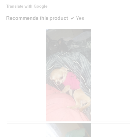
d
Translate with Google
i
a
Recommends this product
✔
Yes
l
o
g
.
P
P
h
h
o
o