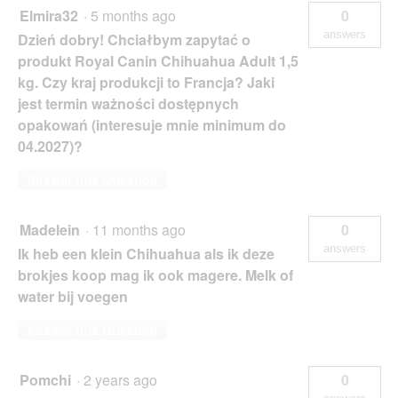
Elmira32
·
5 months ago
0
answers
Dzień dobry! Chciałbym zapytać o
produkt Royal Canin Chihuahua Adult 1,5
kg. Czy kraj produkcji to Francja? Jaki
jest termin ważności dostępnych
opakowań (interesuje mnie minimum do
04.2027)?
Answer this Question
Madelein
·
11 months ago
0
answers
Ik heb een klein Chihuahua als ik deze
brokjes koop mag ik ook magere. Melk of
water bij voegen
Answer this Question
Pomchi
·
2 years ago
0