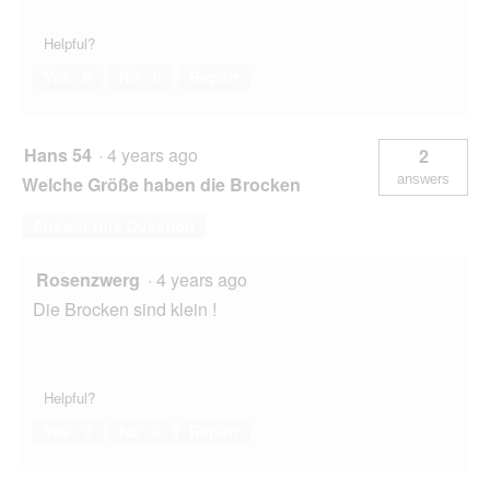
Helpful?
Yes ·
0
No ·
0
Report
Hans 54
·
4 years ago
2
answers
Welche Größe haben die Brocken
Answer this Question
Rosenzwerg
·
4 years ago
Die Brocken sind klein !
Helpful?
Yes ·
0
No ·
0
Report