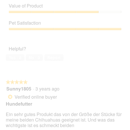
e
T
of
t
n
Value of Product
n
h
Product,
a
f
i
5
Value
m
u
s
out
of
o
t
a
Pet Satisfaction
of
Product,
d
t
c
5
4
a
Pet
e
t
out
l
Satisfaction,
r
i
of
d
5
o
Helpful?
5
i
out
n
a
of
w
Yes ·
8
No ·
0
Report
l
5
i
o
l
g
l
.
o
★★★★★
★★★★★
p
Sunny1805
·
3 years ago
e
5
n
out
Verified online buyer
*
a
of
Hundefutter
m
5
o
stars.
Ein sehr gutes Produkt das von der Größe der Stücke für
d
meine beiden Chihuahuas geeignet ist. Und was das
a
wichtigste ist es schmeckt beiden
l