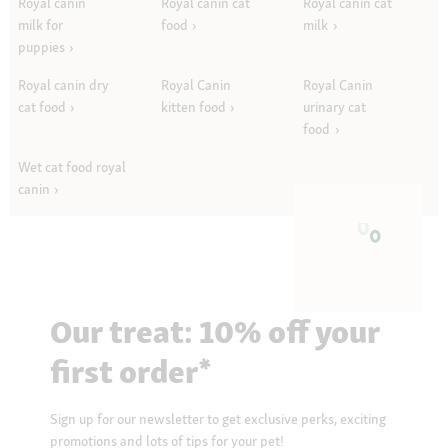
Royal canin
Royal canin cat
Royal canin cat
milk for
food
milk
puppies
Royal canin dry
Royal Canin
Royal Canin
cat food
kitten food
urinary cat
food
Wet cat food royal
canin
Our treat: 10% off your
first order*
Sign up for our newsletter to get exclusive perks, exciting
promotions and lots of tips for your pet!